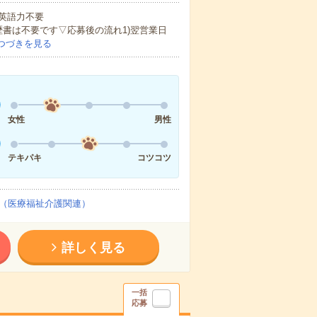
 英語力不要
歴書は不要です▽応募後の流れ1)翌営業日
つづきを見る
女性
男性
テキパキ
コツコツ
（医療福祉介護関連）
詳しく見る
一括
応募