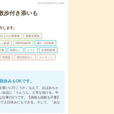
No.NTSMCSP13_OP9
散歩付き添いも
介します。
名以上の大量募集
複数名募集
ゅふ歓迎
WEB登録OK
週2～3日勤務
仕事
残業なし
シフト
交替制勤務
派遣多
電話対応なし
ルーティン
日祝休みもOKです。
を吸いに行こうか」なんて、おばあちゃ
い会話に「うんうん」と耳を傾ける。中
な仕事の1つです。【資格も経験も不要】
めで土日休みにもできる。そして、「あな