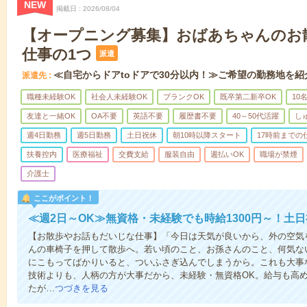
NEW
掲載日
2026/08/04
【オープニング募集】おばあちゃんのお
仕事の1つ
派遣
≪自宅からドアtoドアで30分以内！≫ご希望の勤務地を紹
派遣先
職種未経験OK
社会人未経験OK
ブランクOK
既卒第二新卒OK
10
友達と一緒OK
OA不要
英語不要
履歴書不要
40～50代活躍
し
週4日勤務
週5日勤務
土日祝休
朝10時以降スタート
17時前までの
扶養控内
医療福祉
交費支給
服装自由
週払いOK
職場が禁煙
介護士
ここがポイント！
≪週2日～OK≫無資格・未経験でも時給1300円～！土
【お散歩やお話もだいじな仕事】「今日は天気が良いから、外の空気
んの車椅子を押して散歩へ。若い頃のこと、お孫さんのこと、何気な
にこもってばかりいると、ついふさぎ込んでしまうから。これも大事
技術よりも、人柄の方が大事だから、未経験・無資格OK。給与も高
たが…
つづきを見る