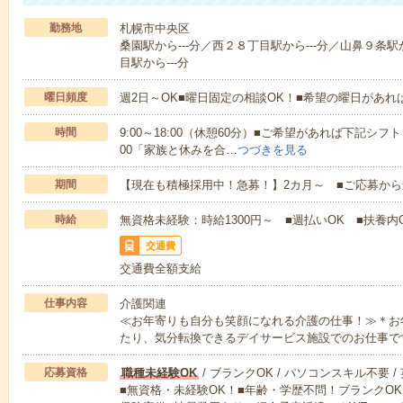
勤務地
札幌市中央区
桑園駅から---分／西２８丁目駅から---分／山鼻９条駅
目駅から---分
曜日頻度
週2日～OK■曜日固定の相談OK！■希望の曜日があ
時間
9:00～18:00（休憩60分）■ご希望があれば下記シフトもOK
00「家族と休みを合…
つづきを見る
期間
【現在も積極採用中！急募！】2カ月～ ■ご応募から
時給
無資格未経験：時給1300円～ ■週払いOK ■扶養内O
交通費
交通費全額支給
仕事内容
介護関連
≪お年寄りも自分も笑顔になれる介護の仕事！≫＊お
たり、気分転換できるデイサービス施設でのお仕事で
応募資格
職種未経験OK
/ ブランクOK / パソコンスキル不要 /
■無資格・未経験OK！■年齢・学歴不問！ブランクOK