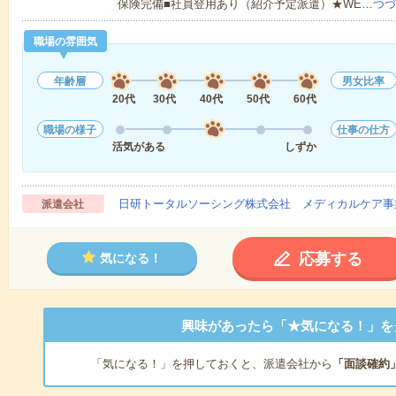
保険完備■社員登用あり（紹介予定派遣）★WE…
つづ
職場の雰囲気
年齢層
男女比率
20代
30代
40代
50代
60代
職場の様子
仕事の仕方
活気がある
しずか
日研トータルソーシング株式会社 メディカルケア事
派遣会社
応募する
気になる！
興味があったら「★気になる！」を
「気になる！」を押しておくと、派遣会社から
「面談確約