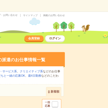
プ・お問い合わせ
サイトマップ
掲載のお問い合わせ
会員登録
ログイン
の派遣のお仕事情報一覧
・サービス系
、
クリエイティブ系
などのお仕事
だちと一緒の応募OK
、
週4日勤務
などのこだわ
新着順
一括
応募