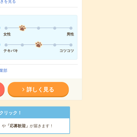
きを見る
女性
男性
テキパキ
コツコツ
業部
詳しく見る
クリック！
」
や
「応募歓迎」
が届きます！