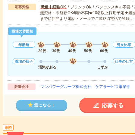
応募資格
職種未経験OK
/ ブランクOK / パソコンスキル不要 /
無資格・未経験OK年齢不問★10名以上採用予定★履
までに担当より電話・メールでご連絡2)電話で登録…
職場の雰囲気
年齢層
男女比率
20代
30代
40代
50代
60代
職場の様子
仕事の仕方
活気がある
しずか
マンパワーグループ株式会社 ケアサービス事業部 
派遣会社
応募する
気になる！
未読