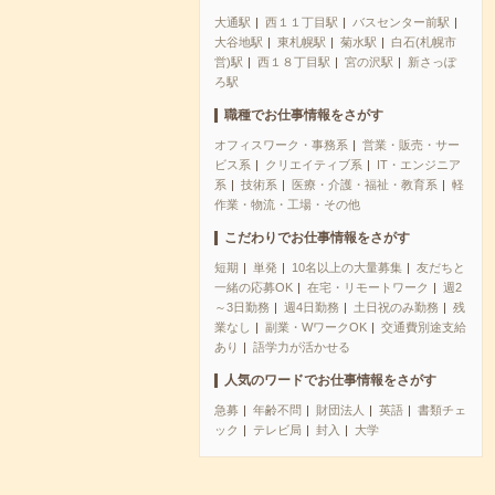
大通駅
西１１丁目駅
バスセンター前駅
大谷地駅
東札幌駅
菊水駅
白石(札幌市
営)駅
西１８丁目駅
宮の沢駅
新さっぽ
ろ駅
職種でお仕事情報をさがす
オフィスワーク・事務系
営業・販売・サー
ビス系
クリエイティブ系
IT・エンジニア
系
技術系
医療・介護・福祉・教育系
軽
作業・物流・工場・その他
こだわりでお仕事情報をさがす
短期
単発
10名以上の大量募集
友だちと
一緒の応募OK
在宅・リモートワーク
週2
～3日勤務
週4日勤務
土日祝のみ勤務
残
業なし
副業・WワークOK
交通費別途支給
あり
語学力が活かせる
人気のワードでお仕事情報をさがす
急募
年齢不問
財団法人
英語
書類チェ
ック
テレビ局
封入
大学