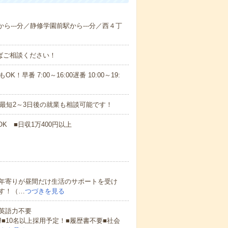
から---分／静修学園前駅から---分／西４丁
ればご相談ください！
！早番 7:00～16:00遅番 10:00～19:
最短2～3日後の就業も相談可能です！
K ■日収1万400円以上
年寄りが昼間だけ生活のサポートを受け
す！（…
つづきを見る
 英語力不要
!■10名以上採用予定！■履歴書不要■社会