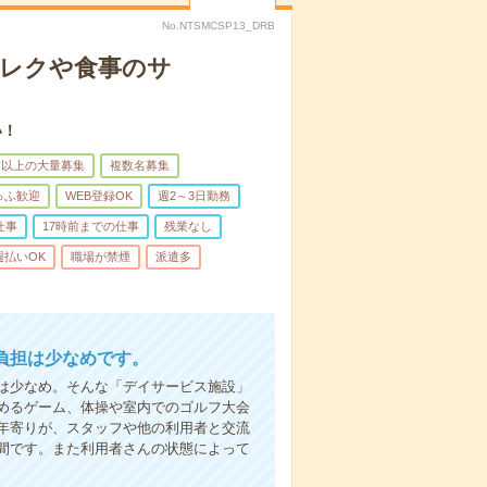
No.NTSMCSP13_DRB
＊レクや食事のサ
い！
名以上の大量募集
複数名募集
ゅふ歓迎
WEB登録OK
週2～3日勤務
仕事
17時前までの仕事
残業なし
週払いOK
職場が禁煙
派遣多
負担は少なめです。
は少なめ。そんな「デイサービス施設」
めるゲーム、体操や室内でのゴルフ大会
年寄りが、スタッフや他の利用者と交流
間です。また利用者さんの状態によって