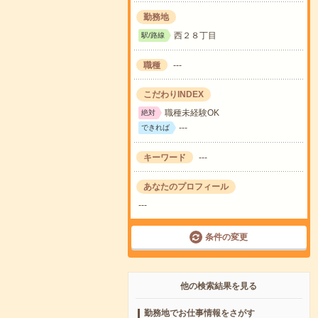
勤務地
西２８丁目
駅/路線
職種
---
こだわりINDEX
職種未経験OK
絶対
---
できれば
キーワード
---
あなたのプロフィール
---
条件の変更
他の検索結果を見る
勤務地でお仕事情報をさがす