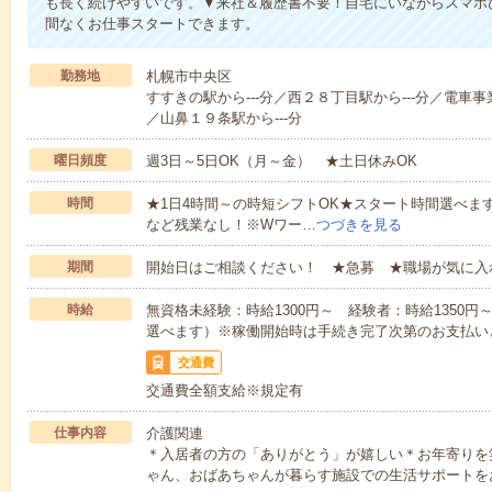
も長く続けやすいです。▼来社＆履歴書不要！自宅にいながらスマホ
間なくお仕事スタートできます。
勤務地
札幌市中央区
すすきの駅から---分／西２８丁目駅から---分／電車事
／山鼻１９条駅から---分
曜日頻度
週3日～5日OK（月～金） ★土日休みOK
時間
★1日4時間～の時短シフトOK★スタート時間選べます！7:00～1
など残業なし！※Wワー…
つづきを見る
期間
開始日はご相談ください！ ★急募 ★職場が気に入
時給
無資格未経験：時給1300円～ 経験者：時給1350
選べます）※稼働開始時は手続き完了次第のお支払い
交通費
交通費全額支給※規定有
仕事内容
介護関連
＊入居者の方の「ありがとう」が嬉しい＊お年寄りを
ゃん、おばあちゃんが暮らす施設での生活サポートを