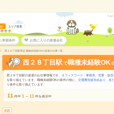
ヘル
版
エリア変更
た希望条件
お気に入りの派遣会社
西２８丁目駅周辺 職種未経験OKの派遣の仕事一覧
西２８丁目駅
職種未経験OK
で
西２８丁目駅の派遣のお仕事情報です。
オフィスワーク・事務系
、
営業・販売
を取り揃えています。職種未経験OKの条件の他に、
交通費別途支給あり
、
友
り条件も取り揃えています。
11
1
11
件中
～
件を表示中
未読