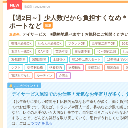
NEW
掲載日
2026/08/06
【週2日～】少人数だから負担すくなめ
ポートなど
派遣
デイサービス ■勤務地選べます！お気軽にご相談くださ
派遣先
職種未経験OK
社会人未経験OK
ブランクOK
既卒第二新卒OK
10
友達と一緒OK
OA不要
英語不要
履歴書不要
40～50代活躍
し
週4日勤務
週5日勤務
土日祝休
朝10時以降スタート
16時前までの
シフト
交替制勤務
扶養控内
医療福祉
交費支給
服装自由
電話対応なし
ルーティン
介護士
ここがポイント！
デイサービス施設でのお仕事＊元気なお年寄りが多く、
【お年寄りに楽しい時間を】比較的元気なお年寄りが多く、働く負担
でのお仕事です。例えば、トランプや百人一首、将棋など少数で楽し
など、レクのお手伝いも大切な仕事です。自宅に引きこもりがちなお
することで、どんどん笑顔を取り戻していく。思わずうれしくなる瞬
は、ごは…
つづきを見る