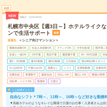
未読
NEW
掲載日
2026/08/06
札幌市中央区【週3日～】ホテルライク
ンで生活サポート
派遣
＜シニア向けマンション＞
派遣先
職種未経験OK
社会人未経験OK
ブランクOK
大学生歓迎
既卒第二
友達と一緒OK
OA不要
英語不要
履歴書不要
40～50代活躍
6
週2～3日勤務
週4日勤務
週5日勤務
土日祝休
朝10時以降スタート
5ｈ以内OK
午後のみOK
残業なし
シフト
交替制勤務
扶養控内
交費支給
車通勤可
服装自由
日払いOK
週払いOK
職場が禁煙
自転車・バイクOK
看護師
介護士
ここがポイント！
自由なシフト＊7時～、11時～、16時～など好きな勤務
▼高級ホテルのようなキレイな職場で介護のお仕事！入居者さんは自