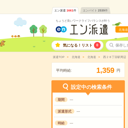
エン派遣
1661
件
エンバイト
2539
件
ちょうど良いワークライフバランスが叶う
北海道
気になる！リスト
0
保存し
派遣TOP
北海道
北海道
西２８丁目駅周辺
,
1
3
5
9
平均時給:
円
設定中の検索条件
期間
---
派遣形式
---
時給
---