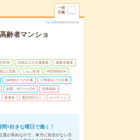
一括
応募
No.MNPWH856386-08
な高齢者マンショ
新卒OK
10名以上の大量募集
複数名募集
0歳以上活躍
しゅふ歓迎
WEB登録OK
16時前までの仕事
17時前までの仕事
副業・WワークOK
医療福祉
派遣多
電話対応なし
ルーティン
時間×好きな曜日で働く！
立度が高めなので、体力に自信がない方