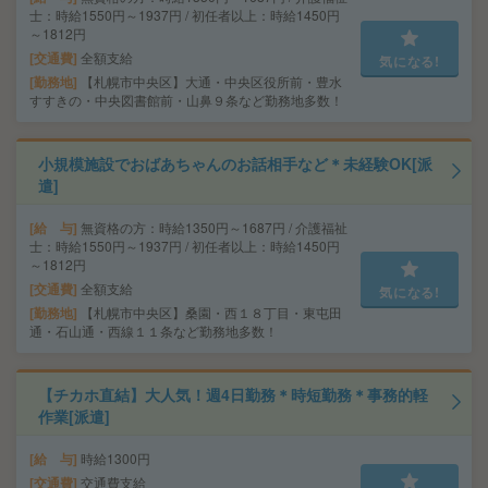
士：時給1550円～1937円 / 初任者以上：時給1450円
～1812円
交通費
全額支給
気になる!
勤務地
【札幌市中央区】大通・中央区役所前・豊水
すすきの・中央図書館前・山鼻９条など勤務地多数！
小規模施設でおばあちゃんのお話相手など＊未経験OK[派
遣]
給 与
無資格の方：時給1350円～1687円 / 介護福祉
士：時給1550円～1937円 / 初任者以上：時給1450円
～1812円
交通費
全額支給
気になる!
勤務地
【札幌市中央区】桑園・西１８丁目・東屯田
通・石山通・西線１１条など勤務地多数！
【チカホ直結】大人気！週4日勤務＊時短勤務＊事務的軽
作業[派遣]
給 与
時給1300円
交通費
交通費支給