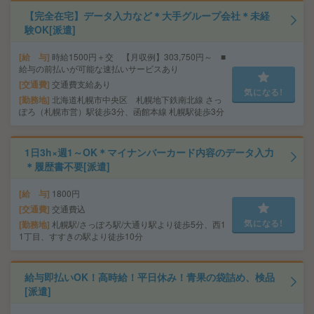
【完全在宅】データ入力など＊大手グループ会社＊未経
験OK[派遣]
給 与
時給1500円＋交 【月収例】303,750円～ ■
給与の前払いが可能な速払いサービスあり
交通費
交通費支給あり
気になる!
勤務地
北海道札幌市中央区 札幌地下鉄南北線 さっ
ぽろ（札幌市営）駅徒歩3分、函館本線 札幌駅徒歩3分
1日3h×週1～OK＊マイナンバーカード内容のデータ入力
＊履歴書不要[派遣]
給 与
1800円
交通費
交通費込
気になる!
勤務地
札幌駅/さっぽろ駅/大通り駅より徒歩5分、西1
1丁目、すすきの駅より徒歩10分
給与即払いOK！高時給！平日休み！青果の袋詰め、検品
[派遣]