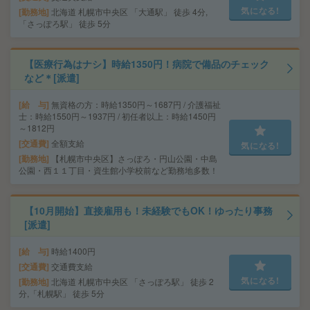
気になる!
勤務地
北海道 札幌市中央区 「大通駅」 徒歩 4分,
「さっぽろ駅」 徒歩 5分
【医療行為はナシ】時給1350円！病院で備品のチェック
など＊[派遣]
給 与
無資格の方：時給1350円～1687円 / 介護福祉
士：時給1550円～1937円 / 初任者以上：時給1450円
～1812円
交通費
全額支給
気になる!
勤務地
【札幌市中央区】さっぽろ・円山公園・中島
公園・西１１丁目・資生館小学校前など勤務地多数！
【10月開始】直接雇用も！未経験でもOK！ゆったり事務
[派遣]
給 与
時給1400円
交通費
交通費支給
気になる!
勤務地
北海道 札幌市中央区 「さっぽろ駅」 徒歩 2
分,「札幌駅」 徒歩 5分