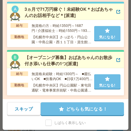
【9月】社食あり！17時半まで！大手企業！高時給1600
3ヵ月で71万円稼ぐ！未経験OK＊おばあちゃ
円！事務のお仕事[派遣]
んのお話相手など＊[派遣]
無資格の方：時給1350円～1687
給 与
時給1600円 月収例 256,000円+残業代
給与
円 / 介護福祉士：時給1550円～1937
交通費
全額支給
気になる!
円 / 初任者以上：時給1450円～1812
【札幌市中央区】さっぽろ・円山公
気になる!
勤務地
勤務地
西１８丁目駅徒歩8分
円
園・中島公園・西１１丁目・資生館小
学校前など勤務地多数！
【50代～60代活躍】経験を活かす落着いた職場*補助金支
【オープニング募集】おばあちゃんのお散歩
援＊事務[派遣]
付き添いも仕事の1つ[派遣]
給 与
時給1300円＋交
無資格未経験：時給1300円～ ■週払
給与
いOK ■扶養内OK ■日収1万400円以
交通費
交通費支給有
上
気になる!
【札幌市中央区】円山公園駅・東屯田
気になる!
勤務地
勤務地
札幌市営南北線 さっぽろ駅 徒歩10分/札幌市
通駅・電車事業所前駅・中島公園通
営東西線 西11丁目駅 徒歩11分
駅・東本願寺前駅など勤務地多数！
＼週1～＆時短もOK／図書館、新規書籍の情報を入力す
スキップ
どちらも気になる！
るだけ！WワークOK[派遣]
しばらく表示しない
給 与
時給1800円
交通費込