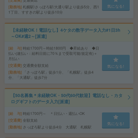
交通費
気になる!
勤務地
札幌駅/さっぽろ駅/大通り駅より徒歩5分、西1
1丁目、すすきの駅より徒歩10分
【未経験OK！電話なし】4ケタの数字データ入力#1日3h
～OK#週2～[派遣]
給 与
時給1700円～時給1800円 ◆昇給あり ◆日
払い(速払い：給料日前に70％まで受取可能/規定有)＋
月払い
交通費
交通費全額支給
気になる!
勤務地
「さっぽろ駅」徒歩1分、「札幌駅」徒歩4
分、「大通駅」徒歩7分
【50名募集＊未経験OK・50代60代歓迎】電話なし・カタ
ログギフトのデータ入力[派遣]
給 与
時給1700円～ ＊日払い・週払いOK
交通費
全額支給
気になる!
勤務地
さっぽろ駅より徒歩4分 大通駅 札幌駅