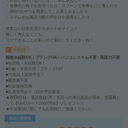
・食事中の様子を見守ったり、スプーンで食事を口に運んだり
・3時のおやつを用意して、お茶くみをしたり
・トイレやお風呂の際の声かけや誘導をしたり
何気ない日常生活のサポートがメイン！
難しく考えなくても、
スグできることが多いので安心してくださいね！
応募資格
職種未経験OK / ブランクOK / パソコンスキル不要 / 英語力不要
■無資格・未経験OK！
■年齢・学歴不問！ブランクOK!
■10名以上採用予定！
■履歴書不要
■社会保険完備
■社員登用あり（紹介予定派遣）
★WEB登録・電話登録OK！支店への来社面談の場合、交通費と
して【QUOカード2000円分】プレゼント！
★出張面談に関してもお気軽にご相談ください。
職場の雰囲気