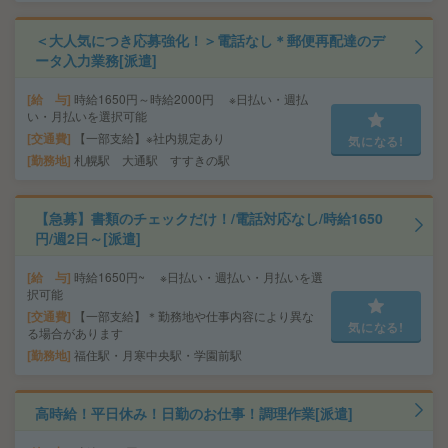
＜大人気につき応募強化！＞電話なし＊郵便再配達のデ
ータ入力業務[派遣]
給 与
時給1650円～時給2000円 ※日払い・週払
い・月払いを選択可能
交通費
【一部支給】※社内規定あり
気になる!
勤務地
札幌駅 大通駅 すすきの駅
【急募】書類のチェックだけ！/電話対応なし/時給1650
円/週2日～[派遣]
給 与
時給1650円~ ※日払い・週払い・月払いを選
択可能
交通費
【一部支給】＊勤務地や仕事内容により異な
気になる!
る場合があります
勤務地
福住駅・月寒中央駅・学園前駅
高時給！平日休み！日勤のお仕事！調理作業[派遣]