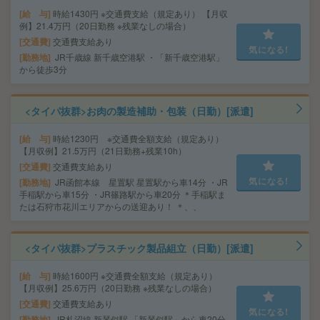
給 与
時給1430円 ※交通費支給（規定あり） 【月収
例】21.4万円（20日勤務 ※残業なしの場合）
交通費
交通費支給あり
気になる!
勤務地
JR千歳線 新千歳空港駅 ・「新千歳空港駅」
から徒歩3分
<タイパ抜群>お肉の製造補助・包装（日勤）[派遣]
給 与
時給1230円 ※交通費全額支給（規定あり）
【月収例】21.5万円（21日勤務+残業10h）
交通費
交通費支給あり
気になる!
勤務地
JR函館本線 星置駅 星置駅から車14分 ・JR
手稲駅から車15分 ・JR篠路駅から車20分 ＊手稲駅ま
たは石狩市花川エリアからの送迎あり！ ＊、、
<タイパ抜群>プラスチック製品組立（日勤）[派遣]
給 与
時給1600円 ※交通費全額支給（規定あり）
【月収例】25.6万円（20日勤務 ※残業なしの場合）
交通費
交通費支給あり
気になる!
勤務地
JR札沼線 新琴似駅 「新琴似駅」から車20分