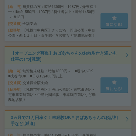
給 与
無資格の方：時給1350円～1687円 / 介護福祉
士：時給1550円～1937円 / 初任者以上：時給1450円
～1812円
交通費
全額支給
気になる!
勤務地
【札幌市中央区】さっぽろ・円山公園・中島
公園・西１１丁目・資生館小学校前など勤務地多数！
【オープニング募集】おばあちゃんのお散歩付き添いも
仕事の1つ[派遣]
給 与
無資格未経験：時給1300円～ ■週払いOK
■扶養内OK ■日収1万400円以上
交通費
交通費全額支給
気になる!
勤務地
【札幌市中央区】円山公園駅・東屯田通駅・
電車事業所前駅・中島公園通駅・東本願寺前駅など勤
務地多数！
3ヵ月で71万円稼ぐ！未経験OK＊おばあちゃんのお話相
手など[派遣]
給 与
無資格の方：時給1350円～1687円 / 介護福祉