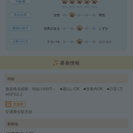
年齢層
20代
30代
40代
50代
60代
男女比率
女性
男性
職場の様子
活気がある
しずか
仕事の仕方
テキパキ
コツコツ
募集情報
時給
無資格未経験：時給1300円～ ■週払いOK ■扶養内OK ■日収1万
400円以上
交通費
交通費全額支給
勤務地