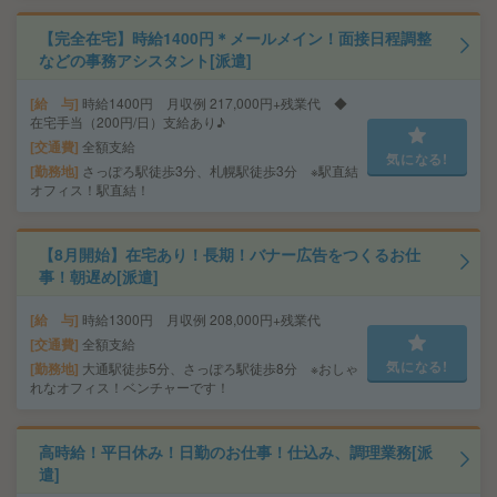
【完全在宅】時給1400円＊メールメイン！面接日程調整
などの事務アシスタント[派遣]
給 与
時給1400円 月収例 217,000円+残業代 ◆
在宅手当（200円/日）支給あり♪
交通費
全額支給
気になる!
勤務地
さっぽろ駅徒歩3分、札幌駅徒歩3分 ※駅直結
オフィス！駅直結！
【8月開始】在宅あり！長期！バナー広告をつくるお仕
事！朝遅め[派遣]
給 与
時給1300円 月収例 208,000円+残業代
交通費
全額支給
気になる!
勤務地
大通駅徒歩5分、さっぽろ駅徒歩8分 ※おしゃ
れなオフィス！ベンチャーです！
高時給！平日休み！日勤のお仕事！仕込み、調理業務[派
遣]