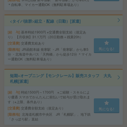
＊自転車、マイカー通勤OK（無料駐車場あり）
<タイパ抜群>組立・配線（日勤）[派遣]
給 与
基本時給1900円 ※交通費全額支給（規定あ
り） 【月収例】31.1万円（20日勤務＋残業20h）
交通費
交通費支給あり
気になる!
勤務地
JR函館本線 発寒駅 ・JR「発寒駅」から車5
分 ・北海道中央バス「天狗橋」から徒歩12分 ＊マイカ
ー通勤OK（無料駐車場あり）
短期×オープニング【モンクレール】販売スタッフ 大丸
札幌[派遣]
給 与
時給1500円～1700円 ※ご経験・スキルによ
り優遇 スマホでかんたんに前払いで給与が受け取れま
す（※上限、条件あり）
交通費
交通費全額支給（規定あり）
気になる!
勤務地
北海道札幌市中央区 JR「札幌駅」、地下鉄
「さっぽろ駅」直結