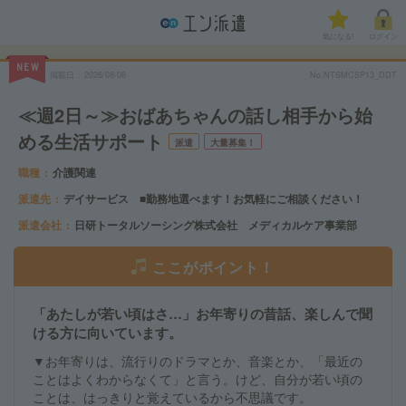
気になる!
ログイン
NEW
掲載日
2026/08/06
No.NTSMCSP13_DDT
≪週2日～≫おばあちゃんの話し相手から始
める生活サポート
派遣
大量募集！
職種
介護関連
派遣先
デイサービス ■勤務地選べます！お気軽にご相談ください！
派遣会社
日研トータルソーシング株式会社 メディカルケア事業部
ここがポイント！
「あたしが若い頃はさ…」お年寄りの昔話、楽しんで聞
ける方に向いています。
▼お年寄りは、流行りのドラマとか、音楽とか、「最近の
ことはよくわからなくて」と言う。けど、自分が若い頃の
ことは、はっきりと覚えているから不思議です。