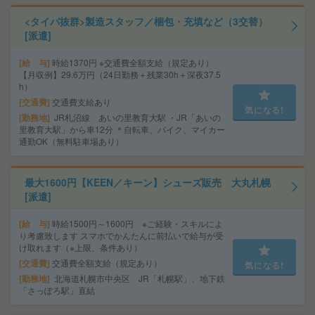
<タイパ抜群>製造スタッフ／梱包・充填など（3交替）
[派遣]
給 与
時給1370円 ※交通費全額支給（規定あり）
【月収例】29.6万円（24日勤務＋残業30h＋深夜37.5
h）
交通費
交通費支給あり
気になる!
勤務地
JR札沼線 あいの里教育大駅 ・JR「あいの
里教育大駅」から車12分 ＊自転車、バイク、マイカー
通勤OK（無料駐車場あり）
最大1600円【KEEN／キーン】シューズ販売 大丸札幌
[派遣]
給 与
時給1500円～1600円 ※ご経験・スキルによ
り考慮致します スマホでかんたんに前払いで給与が受
け取れます（※上限、条件あり）
交通費
交通費全額支給（規定あり）
気になる!
勤務地
北海道札幌市中央区 JR「札幌駅」、地下鉄
「さっぽろ駅」直結