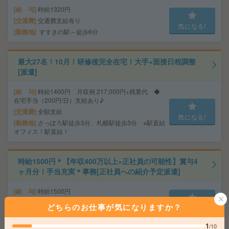
給 与
時給1320円
交通費
交通費支給有り
気になる!
勤務地
すすきの駅～徒歩6分
最大27名！10月！研修後完全在宅！大手×面接日程調整
[派遣]
給 与
時給1400円 月収例 217,000円+残業代 ◆
在宅手当（200円/日）支給あり♪
交通費
全額支給
気になる!
勤務地
さっぽろ駅徒歩3分、札幌駅徒歩3分 ※駅直結
オフィス！駅直結！
時給1500円＊【年収400万以上×正社員の可能性】賞与4
ヶ月分！手当充実＊事務[正社員への紹介予定派遣]
給 与
時給1500円
交通費
全額支給
どちらのお仕事が気になりますか？
気になる!
勤務地
さっぽろ駅徒歩2分、札幌駅徒歩3分
1
/10