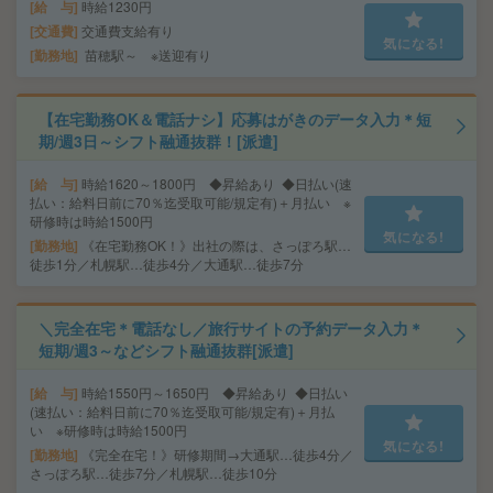
給 与
時給1230円
交通費
交通費支給有り
気になる!
勤務地
苗穂駅～ ※送迎有り
【在宅勤務OK＆電話ナシ】応募はがきのデータ入力＊短
期/週3日～シフト融通抜群！[派遣]
給 与
時給1620～1800円 ◆昇給あり ◆日払い(速
払い：給料日前に70％迄受取可能/規定有)＋月払い ※
研修時は時給1500円
気になる!
勤務地
《在宅勤務OK！》出社の際は、さっぽろ駅…
徒歩1分／札幌駅…徒歩4分／大通駅…徒歩7分
＼完全在宅＊電話なし／旅行サイトの予約データ入力＊
短期/週3～などシフト融通抜群[派遣]
給 与
時給1550円～1650円 ◆昇給あり ◆日払い
(速払い：給料日前に70％迄受取可能/規定有)＋月払
い ※研修時は時給1500円
気になる!
勤務地
《完全在宅！》研修期間→大通駅…徒歩4分／
さっぽろ駅…徒歩7分／札幌駅…徒歩10分