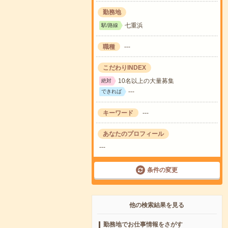
勤務地
七重浜
駅/路線
職種
---
こだわりINDEX
10名以上の大量募集
絶対
---
できれば
キーワード
---
あなたのプロフィール
---
条件の変更
他の検索結果を見る
勤務地でお仕事情報をさがす