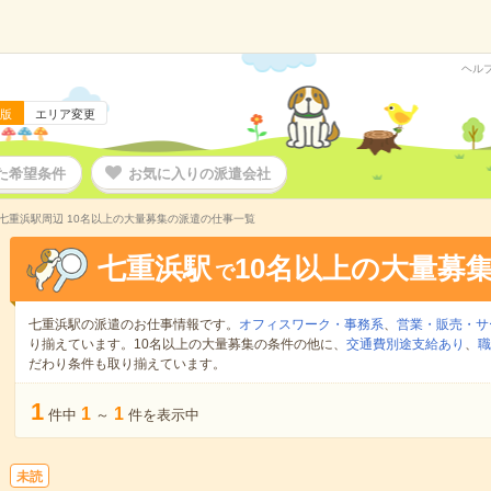
ヘル
版
エリア変更
た希望条件
お気に入りの派遣会社
七重浜駅周辺 10名以上の大量募集の派遣の仕事一覧
七重浜駅
10名以上の大量募
で
七重浜駅の派遣のお仕事情報です。
オフィスワーク・事務系
、
営業・販売・サ
り揃えています。10名以上の大量募集の条件の他に、
交通費別途支給あり
、
職
だわり条件も取り揃えています。
1
1
1
件中
～
件を表示中
未読