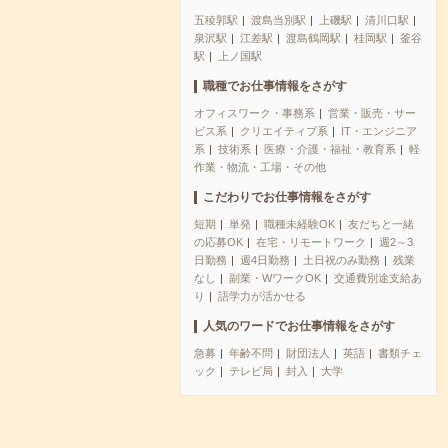
五稜郭駅
渡島当別駅
上磯駅
清川口駅
泉沢駅
江差駅
渡島鶴岡駅
桂岡駅
釜谷
駅
上ノ国駅
職種でお仕事情報をさがす
オフィスワーク・事務系
営業・販売・サー
ビス系
クリエイティブ系
IT・エンジニア
系
技術系
医療・介護・福祉・教育系
軽
作業・物流・工場・その他
こだわりでお仕事情報をさがす
短期
単発
職種未経験OK
友だちと一緒
の応募OK
在宅・リモートワーク
週2～3
日勤務
週4日勤務
土日祝のみ勤務
残業
なし
副業・WワークOK
交通費別途支給あ
り
語学力が活かせる
人気のワードでお仕事情報をさがす
急募
年齢不問
財団法人
英語
書類チェ
ック
テレビ局
封入
大学