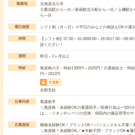
勤務地
北海道北斗市
七重浜駅から---分／新函館北斗駅から---分／上磯駅か
ら---分
曜日頻度
シフト制（月～日）※平日のみなどの相談もOK※週3
時間
【シフト例】07:00～16:0009:00～18:0017:00
談ください！
期間
即日～2ヶ月以上
時給
無資格の方：時給1300円～1625円 / 介護福祉士：時給1
円～1812円
交通費
全額支給
仕事内容
看護助手
＼無資格・未経験OKの看護助手／医療行為は一切行
は…・リネンやシーツの交換・病院内の備品管理やチ
応募資格
職種未経験OK / ブランクOK / パソコンスキル不要 /
＼無資格＊未経験OK／★年齢不問・ブランクOK★履