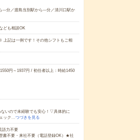
ら---分／渡島当別駅から---分／清川口駅か
なども相談OK
～09:00※ 上記は一例です！その他シフトもご相
550円～1937円 / 初任者以上：時給1450
わないので未経験でも安心！▽具体的に
ェック…
つづきを見る
 英語力不要
歴書不要・来社不要（電話登録OK）★社