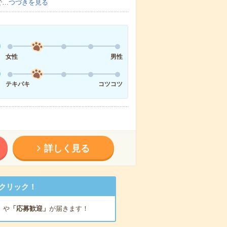
で…
つづきを見る
女性
男性
テキパキ
コツコツ
詳しく見る
クリック！
」
や
「応募歓迎」
が届きます！