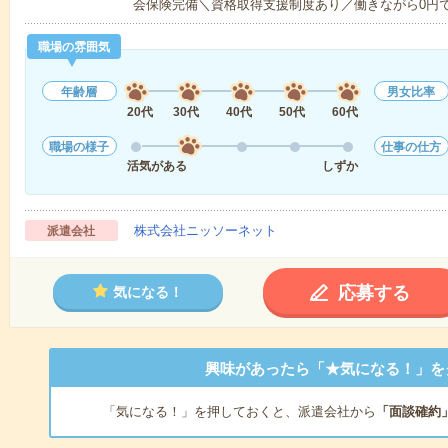
会保険完備＼資格取得支援制度あり／働きながら0円
職場の雰囲気
年齢層
男女比率
20代
30代
40代
50代
60代
職場の様子
仕事の仕方
活気がある
しずか
株式会社ニッソーネット
派遣会社
応募する
気になる！
興味があったら「★気になる！」を
「気になる！」を押しておくと、派遣会社から
「面談確約