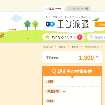
エン派遣
1601
件
エンバイト
2539
件
ちょうど良いワークライフバランスが叶う
北海道
気になる！リスト
0
保存し
派遣TOP
北海道
北海道
七重浜駅周辺
,
1
3
0
0
平均時給:
円
設定中の検索条件
期間
---
派遣形式
---
時給
---