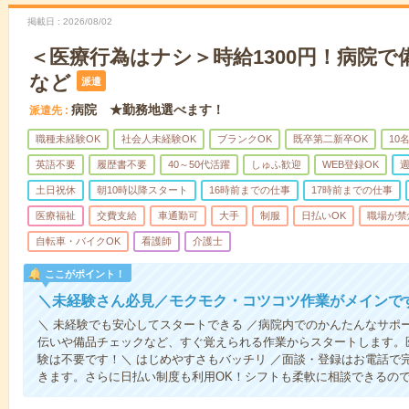
掲載日
2026/08/02
＜医療行為はナシ＞時給1300円！病院
など
派遣
病院 ★勤務地選べます！
派遣先
職種未経験OK
社会人未経験OK
ブランクOK
既卒第二新卒OK
10
英語不要
履歴書不要
40～50代活躍
しゅふ歓迎
WEB登録OK
週
土日祝休
朝10時以降スタート
16時前までの仕事
17時前までの仕事
医療福祉
交費支給
車通勤可
大手
制服
日払いOK
職場が禁
自転車・バイクOK
看護師
介護士
ここがポイント！
＼未経験さん必見／モクモク・コツコツ作業がメインで
＼ 未経験でも安心してスタートできる ／病院内でのかんたんなサポ
伝いや備品チェックなど、すぐ覚えられる作業からスタートします。
験は不要です！＼ はじめやすさもバッチリ ／面談・登録はお電話で
きます。さらに日払い制度も利用OK！シフトも柔軟に相談できるの