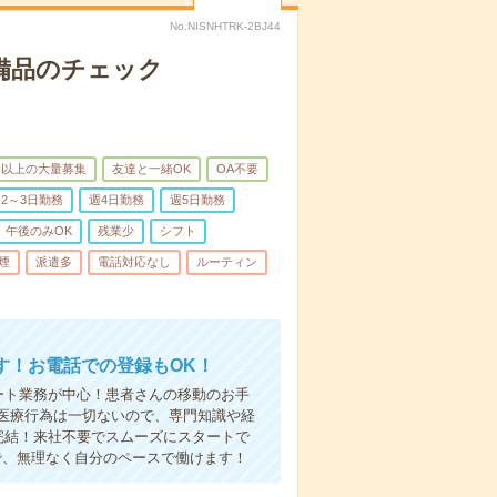
No.NISNHTRK-2BJ44
で備品のチェック
名以上の大量募集
友達と一緒OK
OA不要
2～3日勤務
週4日勤務
週5日勤務
午後のみOK
残業少
シフト
煙
派遣多
電話対応なし
ルーティン
す！お電話での登録もOK！
ート業務が中心！患者さんの移動のお手
医療行為は一切ないので、専門知識や経
完結！来社不要でスムーズにスタートで
で、無理なく自分のペースで働けます！