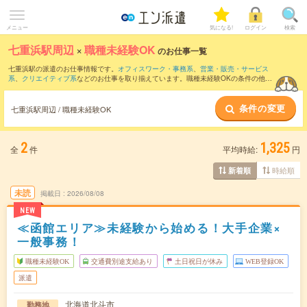
メニュー
気になる!
ログイン
検索
七重浜駅周辺
×
職種未経験OK
のお仕事一覧
七重浜駅の派遣のお仕事情報です。
オフィスワーク・事務系
、
営業・販売・サービス
系
、
クリエイティブ系
などのお仕事を取り揃えています。職種未経験OKの条件の他
に、
交通費別途支給あり
、
友だちと一緒の応募OK
、
週4日勤務
などのこだわり条件も
取り揃えています。
条件の変更
七重浜駅周辺 / 職種未経験OK
2
1,325
全
件
平均時給:
円
時給順
新着順
未読
掲載日
2026/08/08
NEW
≪函館エリア≫未経験から始める！大手企業×
一般事務！
職種未経験OK
交通費別途支給あり
土日祝日が休み
WEB登録OK
派遣
北海道北斗市
勤務地