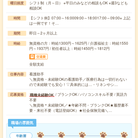
シフト制（月～日） ※平日のみなどの相談もOK ※週3なども
曜日頻度
相談OK
【シフト例】07:00～16:0009:00～18:0017:00～09:00※ 上記
時間
は一例です！そ…
即日～2ヶ月以上
期間
無資格の方：時給1300円～1625円 / 介護福祉士：時給1550
時給
円～1937円 / 初任者以上：時給1450円～1812円
交通費
全額支給
看護助手
仕事内容
＼無資格・未経験OKの看護助手／医療行為は一切行わない
ので未経験でも安心！▽具体的には…・リネンやシ…
/ ブランクOK / パソコンスキル不要 / 英語力
職種未経験OK
応募資格
不要
＼無資格＊未経験OK／★年齢不問・ブランクOK★履歴書不
要・来社不要（電話登録OK）★社会保険完備＼…
職場の雰囲気
年齢層