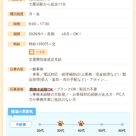
七重浜駅から徒歩11分
月～金
曜日頻度
9:00～17:30
時間
2026/9/1～長期 ※9月～OK！
期間
時給1350円＋交
時給
交通費
交通費別途規定支給
一般事務
仕事内容
・来客／電話対応・経理補助(計上業務・現金処理など)・製
品管理(受入・返却・先行手配など)・アポイン…
/ ブランクOK / 英語力不要
職種未経験OK
応募資格
＼事務未経験の方歓迎／・お客様対応経験がある方・PC入
力や事務作業に抵抗のない方
職場の雰囲気
年齢層
20代
30代
40代
50代
60代