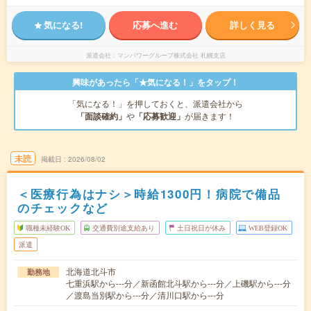
気になる!
応募へ進む
詳しく見る
派遣会社
マンパワーグループ株式会社 札幌支店
興味があったら「★気になる！」をタップ！
「気になる！」を押しておくと、派遣会社から
「面談確約」
や
「応募歓迎」
が届きます！
未読
掲載日
2026/08/02
＜医療行為はナシ＞時給1300円！病院で備品
のチェックなど
職種未経験OK
交通費別途支給あり
土日祝日が休み
WEB登録OK
派遣
北海道北斗市
勤務地
七重浜駅から---分／新函館北斗駅から---分／上磯駅から---分
／渡島当別駅から---分／清川口駅から---分