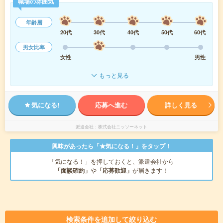
職場の雰囲気
年齢層
20代
30代
40代
50代
60代
男女比率
女性
男性
もっと見る
気になる!
応募へ進む
詳しく見る
派遣会社
株式会社ニッソーネット
興味があったら「★気になる！」をタップ！
「気になる！」を押しておくと、派遣会社から
「面談確約」
や
「応募歓迎」
が届きます！
検索条件を追加して絞り込む