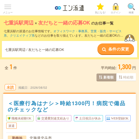
メニュー
気になる!
ログイン
検索
七重浜駅周辺
×
友だちと一緒の応募OK
のお仕事一覧
七重浜駅の派遣のお仕事情報です。
オフィスワーク・事務系
、
営業・販売・サービス
系
、
クリエイティブ系
などのお仕事を取り揃えています。友だちと一緒の応募OKの条
件の他に、
交通費別途支給あり
、
職種未経験OK
、
週4日勤務
などのこだわり条件も取
り揃えています。
条件の変更
七重浜駅周辺 / 友だちと一緒の応募OK
1
1,300
全
件
平均時給:
円
時給順
新着順
未読
掲載日
2026/08/02
＜医療行為はナシ＞時給1300円！病院で備品
のチェックなど
職種未経験OK
交通費別途支給あり
土日祝日が休み
WEB登録OK
派遣
北海道北斗市
勤務地