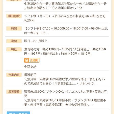
七重浜駅から---分／新函館北斗駅から---分／上磯駅から---分
／渡島当別駅から---分／清川口駅から---分
シフト制（月～日） ※平日のみなどの相談もOK ※週3なども
曜日頻度
相談OK
【シフト例】07:00～16:0009:00～18:0017:00～09:00※ 上記
時間
は一例です！そ…
即日～2ヶ月以上
期間
無資格の方：時給1300円～1625円 / 介護福祉士：時給1550
時給
円～1937円 / 初任者以上：時給1450円～1812円
交通費
全額支給
看護助手
仕事内容
＼無資格・未経験OKの看護助手／医療行為は一切行わない
ので未経験でも安心！▽具体的には…・リネンやシ…
職種未経験OK / ブランクOK / パソコンスキル不要 / 英語力不
応募資格
要
＼無資格＊未経験OK／★年齢不問・ブランクOK★履歴書不
要・来社不要（電話登録OK）★社会保険完備＼…