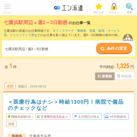
メニュー
気になる!
ログイン
検索
七重浜駅周辺
×
週2～3日勤務
のお仕事一覧
七重浜駅の派遣のお仕事情報です。
オフィスワーク・事務系
、
営業・販売・サービス
系
、
クリエイティブ系
などのお仕事を取り揃えています。週2～3日勤務の条件の他
に、
交通費別途支給あり
、
職種未経験OK
、
友だちと一緒の応募OK
などのこだわり条
件も取り揃えています。
条件の変更
七重浜駅周辺 / 週2～3日勤務
1
1,325
全
件
平均時給:
円
時給順
新着順
未読
掲載日
2026/08/02
＜医療行為はナシ＞時給1300円！病院で備品
のチェックなど
職種未経験OK
交通費別途支給あり
土日祝日が休み
WEB登録OK
派遣
北海道北斗市
勤務地