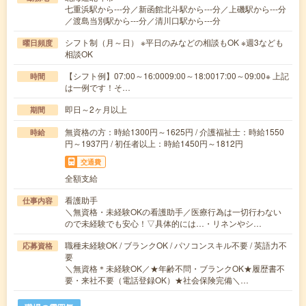
七重浜駅から---分／新函館北斗駅から---分／上磯駅から---分
／渡島当別駅から---分／清川口駅から---分
シフト制（月～日） ※平日のみなどの相談もOK ※週3なども
曜日頻度
相談OK
【シフト例】07:00～16:0009:00～18:0017:00～09:00※ 上記
時間
は一例です！そ…
即日～2ヶ月以上
期間
無資格の方：時給1300円～1625円 / 介護福祉士：時給1550
時給
円～1937円 / 初任者以上：時給1450円～1812円
交通費
全額支給
看護助手
仕事内容
＼無資格・未経験OKの看護助手／医療行為は一切行わない
ので未経験でも安心！▽具体的には…・リネンやシ…
職種未経験OK / ブランクOK / パソコンスキル不要 / 英語力不
応募資格
要
＼無資格＊未経験OK／★年齢不問・ブランクOK★履歴書不
要・来社不要（電話登録OK）★社会保険完備＼…