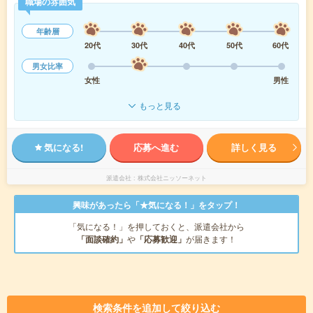
職場の雰囲気
年齢層
20代
30代
40代
50代
60代
男女比率
女性
男性
もっと見る
気になる!
応募へ進む
詳しく見る
派遣会社
株式会社ニッソーネット
興味があったら「★気になる！」をタップ！
「気になる！」を押しておくと、派遣会社から
「面談確約」
や
「応募歓迎」
が届きます！
検索条件を追加して絞り込む