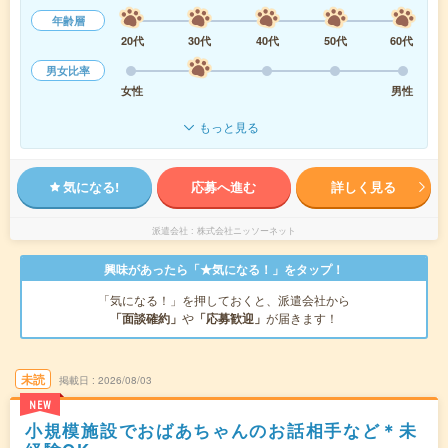
年齢層
20代
30代
40代
50代
60代
男女比率
女性
男性
もっと見る
気になる!
応募へ進む
詳しく見る
派遣会社
株式会社ニッソーネット
興味があったら「★気になる！」をタップ！
「気になる！」を押しておくと、派遣会社から
「面談確約」
や
「応募歓迎」
が届きます！
未読
掲載日
2026/08/03
NEW
小規模施設でおばあちゃんのお話相手など＊未