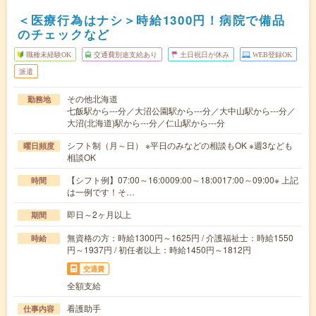
＜医療行為はナシ＞時給1300円！病院で備品
のチェックなど
職種未経験OK
交通費別途支給あり
土日祝日が休み
WEB登録OK
派遣
その他北海道
勤務地
七飯駅から---分／大沼公園駅から---分／大中山駅から---分／
大沼(北海道)駅から---分／仁山駅から---分
シフト制（月～日） ※平日のみなどの相談もOK ※週3なども
曜日頻度
相談OK
【シフト例】07:00～16:0009:00～18:0017:00～09:00※ 上記
時間
は一例です！そ…
即日～2ヶ月以上
期間
無資格の方：時給1300円～1625円 / 介護福祉士：時給1550
時給
円～1937円 / 初任者以上：時給1450円～1812円
交通費
全額支給
看護助手
仕事内容