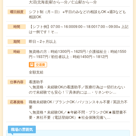
大沼(北海道)駅から---分／仁山駅から---分
シフト制（月～日） ※平日のみなどの相談もOK ※週3なども
曜日頻度
相談OK
【シフト例】07:00～16:0009:00～18:0017:00～09:00※ 上記
時間
は一例です！そ…
即日～2ヶ月以上
期間
無資格の方：時給1300円～1625円 / 介護福祉士：時給1550
時給
円～1937円 / 初任者以上：時給1450円～1812円
交通費
全額支給
看護助手
仕事内容
＼無資格・未経験OKの看護助手／医療行為は一切行わない
ので未経験でも安心！▽具体的には…・リネンやシ…
職種未経験OK / ブランクOK / パソコンスキル不要 / 英語力不
応募資格
要
＼無資格＊未経験OK／★年齢不問・ブランクOK★履歴書不
要・来社不要（電話登録OK）★社会保険完備＼…
職場の雰囲気