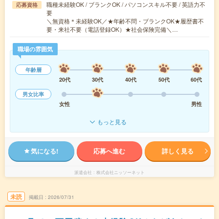
職種未経験OK / ブランクOK / パソコンスキル不要 / 英語力不
応募資格
要
＼無資格＊未経験OK／★年齢不問・ブランクOK★履歴書不
要・来社不要（電話登録OK）★社会保険完備＼…
職場の雰囲気
年齢層
20代
30代
40代
50代
60代
男女比率
女性
男性
もっと見る
気になる!
応募へ進む
詳しく見る
派遣会社
株式会社ニッソーネット
未読
掲載日
2026/07/31