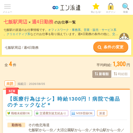
メニュー
気になる!
ログイン
検索
七飯駅周辺
×
週4日勤務
のお仕事一覧
七飯駅の派遣のお仕事情報です。
オフィスワーク・事務系
、
営業・販売・サービス系
、
クリエイティブ系
などのお仕事を取り揃えています。週4日勤務の条件の他に、
交通
費別途支給あり
、
職種未経験OK
、
友だちと一緒の応募OK
などのこだわり条件も取り
揃えています。
条件の変更
七飯駅周辺 / 週4日勤務
4
1,300
全
件
平均時給:
円
時給順
新着順
未読
掲載日
2026/08/05
NEW
【医療行為はナシ】時給1300円！病院で備品
のチェックなど＊
職種未経験OK
交通費別途支給あり
WEB登録OK
派遣
その他北海道
勤務地
七飯駅から---分／大沼公園駅から---分／大中山駅から---分／