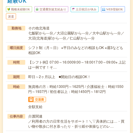
経験OK
職種未経験OK
交通費別途支給あり
土日祝日が休み
WEB登録OK
派遣
その他北海道
勤務地
七飯駅から---分／大沼公園駅から---分／大中山駅から---分／
大沼(北海道)駅から---分／仁山駅から---分
シフト制（月～日） ※平日のみなどの相談もOK ※週3なども
曜日頻度
相談OK
【シフト例】07:00～16:0009:00～18:0017:00～09:00※ 上記
時間
は一例です！そ…
即日～2ヶ月以上 ■開始日の相談OK！
期間
無資格の方：時給1300円～1625円 / 介護福祉士：時給1550
時給
円～1937円 / 初任者以上：時給1450円～1812円
交通費
全額支給
介護関連
仕事内容
／利用者の方の日常生活をサポート！＼▽具体的には…・買
い物や散歩に付き添ったり・折り紙や体操などのレ…