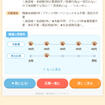
＼無資格・未経験OKの看護助手／医療行為は一切行わない
ので未経験でも安心！▽具体的には…・リネンやシ…
職種未経験OK / ブランクOK / パソコンスキル不要 / 英語力不
応募資格
要
＼無資格＊未経験OK／★年齢不問・ブランクOK★履歴書不
要・来社不要（電話登録OK）★社会保険完備＼…
職場の雰囲気
年齢層
20代
30代
40代
50代
60代
男女比率
女性
男性
もっと見る
気になる!
応募へ進む
詳しく見る
派遣会社
株式会社ニッソーネット