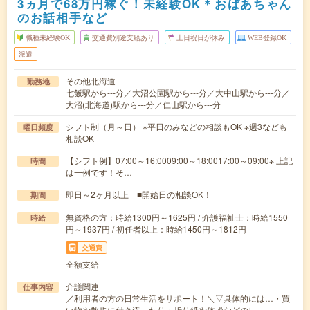
3ヵ月で68万円稼ぐ！未経験OK＊おばあちゃん
のお話相手など
職種未経験OK
交通費別途支給あり
土日祝日が休み
WEB登録OK
派遣
その他北海道
勤務地
七飯駅から---分／大沼公園駅から---分／大中山駅から---分／
大沼(北海道)駅から---分／仁山駅から---分
シフト制（月～日） ※平日のみなどの相談もOK ※週3なども
曜日頻度
相談OK
【シフト例】07:00～16:0009:00～18:0017:00～09:00※ 上記
時間
は一例です！そ…
即日～2ヶ月以上 ■開始日の相談OK！
期間
無資格の方：時給1300円～1625円 / 介護福祉士：時給1550
時給
円～1937円 / 初任者以上：時給1450円～1812円
交通費
全額支給
介護関連
仕事内容
／利用者の方の日常生活をサポート！＼▽具体的には…・買
い物や散歩に付き添ったり・折り紙や体操などのレ…