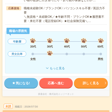
職種未経験OK / ブランクOK / パソコンスキル不要 / 英語力不
応募資格
要
＼無資格＊未経験OK／★年齢不問・ブランクOK★履歴書不
要・来社不要（電話登録OK）★社会保険完備＼…
職場の雰囲気
年齢層
20代
30代
40代
50代
60代
男女比率
女性
男性
もっと見る
気になる!
応募へ進む
詳しく見る
派遣会社
株式会社ニッソーネット
未読
掲載日
2026/07/30