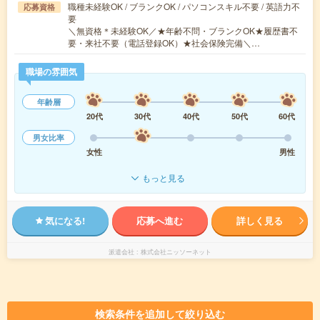
職種未経験OK / ブランクOK / パソコンスキル不要 / 英語力不
応募資格
要
＼無資格＊未経験OK／★年齢不問・ブランクOK★履歴書不
要・来社不要（電話登録OK）★社会保険完備＼…
職場の雰囲気
年齢層
20代
30代
40代
50代
60代
男女比率
女性
男性
もっと見る
気になる!
応募へ進む
詳しく見る
派遣会社
株式会社ニッソーネット
検索条件を追加して絞り込む