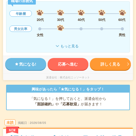
職場の雰囲気
年齢層
20代
30代
40代
50代
60代
男女比率
女性
男性
もっと見る
気になる!
応募へ進む
詳しく見る
派遣会社
株式会社ニッソーネット
興味があったら「★気になる！」をタップ！
「気になる！」を押しておくと、派遣会社から
「面談確約」
や
「応募歓迎」
が届きます！
未読
掲載日
2026/08/05
NEW