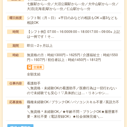
七飯駅から---分／大沼公園駅から---分／大中山駅から---分／
大沼(北海道)駅から---分／仁山駅から---分
シフト制（月～日） ※平日のみなどの相談もOK ※週3なども
曜日頻度
相談OK
【シフト例】07:00～16:0009:00～18:0017:00～09:00※ 上記
時間
は一例です！そ…
即日～2ヶ月以上
期間
無資格の方：時給1300円～1625円 / 介護福祉士：時給1550
時給
円～1937円 / 初任者以上：時給1450円～1812円
交通費
全額支給
看護助手
仕事内容
＼無資格・未経験OKの看護助手／医療行為は一切行わない
ので未経験でも安心！▽具体的には…・リネンやシ…
職種未経験OK / ブランクOK / パソコンスキル不要 / 英語力不
応募資格
要
＼無資格＊未経験OK／★年齢不問・ブランクOK★履歴書不
要・来社不要（電話登録OK）★社会保険完備＼…