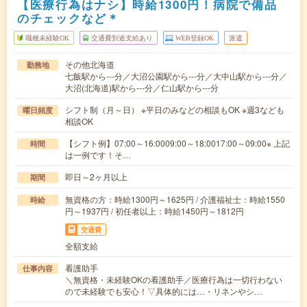
【医療行為はナシ】時給1300円！病院で備品
のチェックなど＊
職種未経験OK
交通費別途支給あり
WEB登録OK
派遣
その他北海道
勤務地
七飯駅から---分／大沼公園駅から---分／大中山駅から---分／
大沼(北海道)駅から---分／仁山駅から---分
シフト制（月～日） ※平日のみなどの相談もOK ※週3なども
曜日頻度
相談OK
【シフト例】07:00～16:0009:00～18:0017:00～09:00※ 上記
時間
は一例です！そ…
即日～2ヶ月以上
期間
無資格の方：時給1300円～1625円 / 介護福祉士：時給1550
時給
円～1937円 / 初任者以上：時給1450円～1812円
交通費
全額支給
看護助手
仕事内容
＼無資格・未経験OKの看護助手／医療行為は一切行わない
ので未経験でも安心！▽具体的には…・リネンやシ…