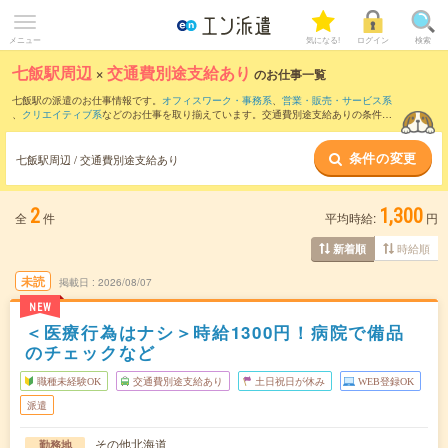
メニュー
気になる!
ログイン
検索
七飯駅周辺
×
交通費別途支給あり
のお仕事一覧
七飯駅の派遣のお仕事情報です。
オフィスワーク・事務系
、
営業・販売・サービス系
、
クリエイティブ系
などのお仕事を取り揃えています。交通費別途支給ありの条件の
他に、
職種未経験OK
、
友だちと一緒の応募OK
、
週4日勤務
などのこだわり条件も取り
揃えています。
条件の変更
七飯駅周辺 / 交通費別途支給あり
2
1,300
全
件
平均時給:
円
時給順
新着順
未読
掲載日
2026/08/07
NEW
＜医療行為はナシ＞時給1300円！病院で備品
のチェックなど
職種未経験OK
交通費別途支給あり
土日祝日が休み
WEB登録OK
派遣
その他北海道
勤務地