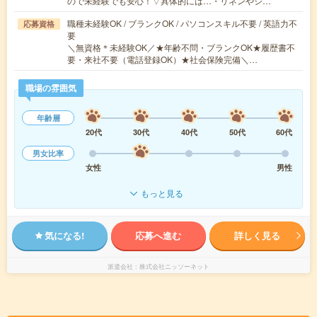
ので未経験でも安心！▽具体的には…・リネンやシ…
職種未経験OK / ブランクOK / パソコンスキル不要 / 英語力不
応募資格
要
＼無資格＊未経験OK／★年齢不問・ブランクOK★履歴書不
要・来社不要（電話登録OK）★社会保険完備＼…
職場の雰囲気
年齢層
20代
30代
40代
50代
60代
男女比率
女性
男性
もっと見る
気になる!
応募へ進む
詳しく見る
派遣会社
株式会社ニッソーネット