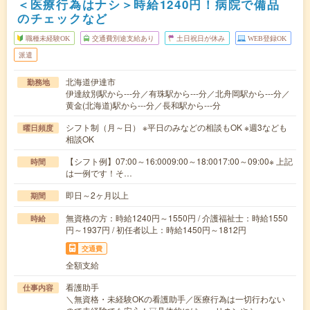
＜医療行為はナシ＞時給1240円！病院で備品
のチェックなど
職種未経験OK
交通費別途支給あり
土日祝日が休み
WEB登録OK
派遣
北海道伊達市
勤務地
伊達紋別駅から---分／有珠駅から---分／北舟岡駅から---分／
黄金(北海道)駅から---分／長和駅から---分
シフト制（月～日） ※平日のみなどの相談もOK ※週3なども
曜日頻度
相談OK
【シフト例】07:00～16:0009:00～18:0017:00～09:00※ 上記
時間
は一例です！そ…
即日～2ヶ月以上
期間
無資格の方：時給1240円～1550円 / 介護福祉士：時給1550
時給
円～1937円 / 初任者以上：時給1450円～1812円
交通費
全額支給
看護助手
仕事内容
＼無資格・未経験OKの看護助手／医療行為は一切行わない