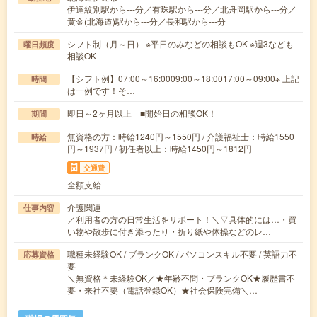
伊達紋別駅から---分／有珠駅から---分／北舟岡駅から---分／
黄金(北海道)駅から---分／長和駅から---分
シフト制（月～日） ※平日のみなどの相談もOK ※週3なども
曜日頻度
相談OK
【シフト例】07:00～16:0009:00～18:0017:00～09:00※ 上記
時間
は一例です！そ…
即日～2ヶ月以上 ■開始日の相談OK！
期間
無資格の方：時給1240円～1550円 / 介護福祉士：時給1550
時給
円～1937円 / 初任者以上：時給1450円～1812円
交通費
全額支給
介護関連
仕事内容
／利用者の方の日常生活をサポート！＼▽具体的には…・買
い物や散歩に付き添ったり・折り紙や体操などのレ…
職種未経験OK / ブランクOK / パソコンスキル不要 / 英語力不
応募資格
要
＼無資格＊未経験OK／★年齢不問・ブランクOK★履歴書不
要・来社不要（電話登録OK）★社会保険完備＼…