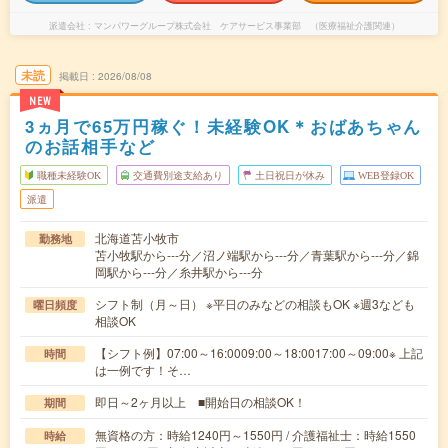
派遣会社
マンパワーグループ株式会社 ケアサービス事業部 （医療福祉介護関連）
未読
掲載日
2026/08/08
NEW
3ヵ月で65万円稼ぐ！未経験OK＊おばあちゃん
のお話相手など
職種未経験OK
交通費別途支給あり
土日祝日が休み
WEB登録OK
派遣
北海道苫小牧市
勤務地
苫小牧駅から---分／沼ノ端駅から---分／青葉駅から---分／錦
岡駅から---分／糸井駅から---分
シフト制（月～日） ※平日のみなどの相談もOK ※週3なども
曜日頻度
相談OK
【シフト例】07:00～16:0009:00～18:0017:00～09:00※ 上記
時間
は一例です！そ…
即日～2ヶ月以上 ■開始日の相談OK！
期間
無資格の方：時給1240円～1550円 / 介護福祉士：時給1550
時給