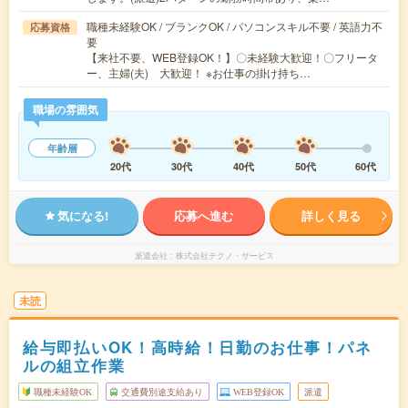
職種未経験OK / ブランクOK / パソコンスキル不要 / 英語力不
応募資格
要
【来社不要、WEB登録OK！】〇未経験大歓迎！〇フリータ
ー、主婦(夫) 大歓迎！ ※お仕事の掛け持ち…
職場の雰囲気
年齢層
20代
30代
40代
50代
60代
気になる!
応募へ進む
詳しく見る
派遣会社
株式会社テクノ・サービス
未読
給与即払いOK！高時給！日勤のお仕事！パネ
ルの組立作業
職種未経験OK
交通費別途支給あり
WEB登録OK
派遣