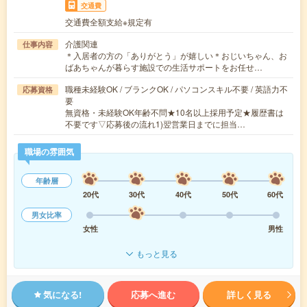
交通費
交通費全額支給※規定有
介護関連
仕事内容
＊入居者の方の「ありがとう」が嬉しい＊おじいちゃん、お
ばあちゃんが暮らす施設での生活サポートをお任せ…
職種未経験OK / ブランクOK / パソコンスキル不要 / 英語力不
応募資格
要
無資格・未経験OK年齢不問★10名以上採用予定★履歴書は
不要です▽応募後の流れ1)翌営業日までに担当…
職場の雰囲気
年齢層
20代
30代
40代
50代
60代
男女比率
女性
男性
もっと見る
気になる!
応募へ進む
詳しく見る