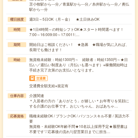
苫小牧駅から---分／青葉駅から---分／糸井駅から---分／勇払
駅から---分
週3日～5日OK（月～金） ★土日休みOK
曜日頻度
★1日4時間～の時短シフトOK★スタート時間選べます！
時間
7:00～16:009:00～17:0011:…
開始日はご相談ください！ ★急募 ★職場が気に入れば、
期間
長期でも働けます！
無資格未経験：時給1300円～ 経験者：時給1350円～★日
時給
払い／週払い制度あり（月払いも選べます）※稼働開始時は
手続き完了次第のお支払いとなります。
交通費
交通費全額支給※規定有
介護関連
仕事内容
＊入居者の方の「ありがとう」が嬉しい＊お年寄りを笑顔に
する介護のお仕事です。おじいちゃん、おばあちゃ…
職種未経験OK / ブランクOK / パソコンスキル不要 / 英語力不
応募資格
要
無資格・未経験OK年齢不問★10名以上採用予定★履歴書は
不要です▽応募後の流れ1)翌営業日までに担当…