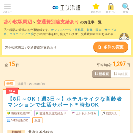
メニュー
気になる!
ログイン
検索
苫小牧駅周辺
×
交通費別途支給あり
のお仕事一覧
苫小牧駅の派遣のお仕事情報です。
オフィスワーク・事務系
、
営業・販売・サービス
系
、
クリエイティブ系
などのお仕事を取り揃えています。交通費別途支給ありの条件
の他に、
職種未経験OK
、
友だちと一緒の応募OK
、
週4日勤務
などのこだわり条件も取
り揃えています。
条件の変更
苫小牧駅周辺 / 交通費別途支給あり
15
1,297
全
件
平均時給:
円
時給順
新着順
未読
掲載日
2026/08/10
NEW
【8月～OK！週3日～】ホテルライクな高齢者
マンションで生活サポート＊時短OK
職種未経験OK
交通費別途支給あり
土日祝日が休み
残業なし
WEB登録OK
派遣
北海道苫小牧市
勤務地