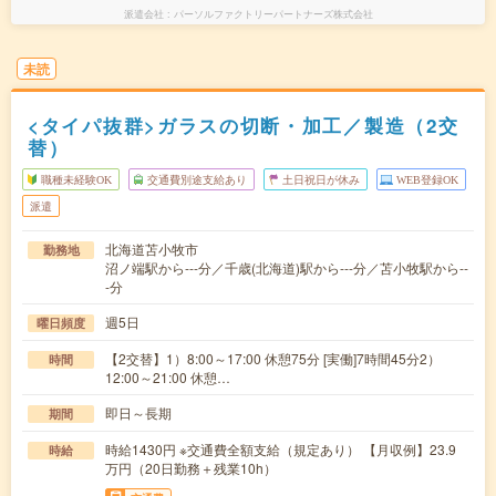
派遣会社
パーソルファクトリーパートナーズ株式会社
未読
<タイパ抜群>ガラスの切断・加工／製造（2交
替）
職種未経験OK
交通費別途支給あり
土日祝日が休み
WEB登録OK
派遣
北海道苫小牧市
勤務地
沼ノ端駅から---分／千歳(北海道)駅から---分／苫小牧駅から--
-分
週5日
曜日頻度
【2交替】1）8:00～17:00 休憩75分 [実働]7時間45分2）
時間
12:00～21:00 休憩…
即日～長期
期間
時給1430円 ※交通費全額支給（規定あり） 【月収例】23.9
時給
万円（20日勤務＋残業10h）