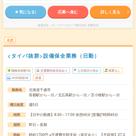
気になる!
応募へ進む
詳しく見る
派遣会社
マンパワーグループ株式会社 札幌支店
未読
<タイパ抜群>設備保全業務（日勤）
職種未経験OK
交通費別途支給あり
土日祝日が休み
残業なし
WEB登録OK
派遣
北海道千歳市
勤務地
長都駅から---分／北広島駅から---分／苫小牧駅から---分
週5日
曜日頻度
【日中の勤務】8:30～17:00 休憩45分 [実働]7時間45分
時間
即日～長期
期間
時給1700円 ※交通費全額支給（規定あり） 【月収例】27.3
時給