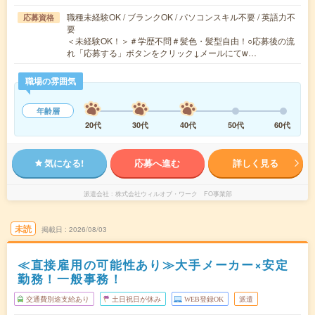
職種未経験OK / ブランクOK / パソコンスキル不要 / 英語力不
応募資格
要
＜未経験OK！＞＃学歴不問＃髪色・髪型自由！○応募後の流
れ「応募する」ボタンをクリック↓メールにてw…
職場の雰囲気
年齢層
20代
30代
40代
50代
60代
気になる!
応募へ進む
詳しく見る
派遣会社
株式会社ウィルオブ・ワーク FO事業部
未読
掲載日
2026/08/03
≪直接雇用の可能性あり≫大手メーカー×安定
勤務！一般事務！
交通費別途支給あり
土日祝日が休み
WEB登録OK
派遣