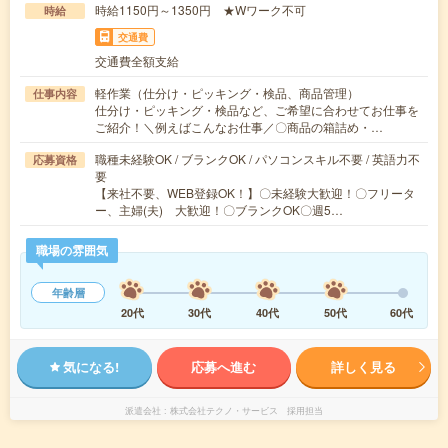
時給1150円～1350円 ★Wワーク不可
時給
交通費
交通費全額支給
軽作業（仕分け・ピッキング・検品、商品管理）
仕事内容
仕分け・ピッキング・検品など、ご希望に合わせてお仕事を
ご紹介！＼例えばこんなお仕事／〇商品の箱詰め・…
職種未経験OK / ブランクOK / パソコンスキル不要 / 英語力不
応募資格
要
【来社不要、WEB登録OK！】〇未経験大歓迎！〇フリータ
ー、主婦(夫) 大歓迎！〇ブランクOK〇週5…
職場の雰囲気
年齢層
20代
30代
40代
50代
60代
気になる!
応募へ進む
詳しく見る
派遣会社
株式会社テクノ・サービス 採用担当