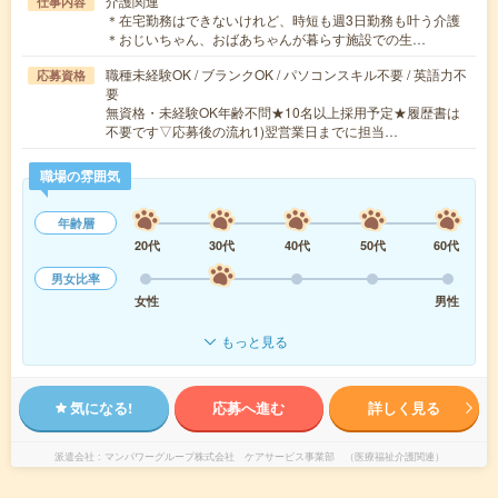
介護関連
仕事内容
＊在宅勤務はできないけれど、時短も週3日勤務も叶う介護
＊おじいちゃん、おばあちゃんが暮らす施設での生…
職種未経験OK / ブランクOK / パソコンスキル不要 / 英語力不
応募資格
要
無資格・未経験OK年齢不問★10名以上採用予定★履歴書は
不要です▽応募後の流れ1)翌営業日までに担当…
職場の雰囲気
年齢層
20代
30代
40代
50代
60代
男女比率
女性
男性
もっと見る
気になる!
応募へ進む
詳しく見る
派遣会社
マンパワーグループ株式会社 ケアサービス事業部 （医療福祉介護関連）