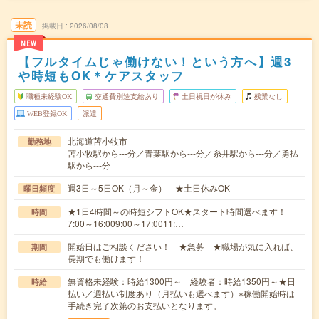
未読
掲載日
2026/08/08
NEW
【フルタイムじゃ働けない！という方へ】週3
や時短もOK＊ケアスタッフ
職種未経験OK
交通費別途支給あり
土日祝日が休み
残業なし
WEB登録OK
派遣
北海道苫小牧市
勤務地
苫小牧駅から---分／青葉駅から---分／糸井駅から---分／勇払
駅から---分
週3日～5日OK（月～金） ★土日休みOK
曜日頻度
★1日4時間～の時短シフトOK★スタート時間選べます！
時間
7:00～16:009:00～17:0011:…
開始日はご相談ください！ ★急募 ★職場が気に入れば、
期間
長期でも働けます！
無資格未経験：時給1300円～ 経験者：時給1350円～★日
時給
払い／週払い制度あり（月払いも選べます）※稼働開始時は
手続き完了次第のお支払いとなります。