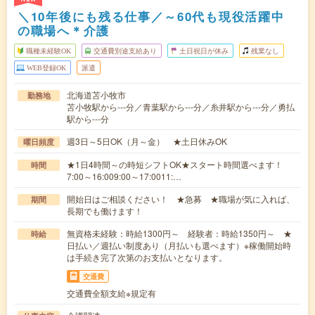
＼10年後にも残る仕事／～60代も現役活躍中
の職場へ＊介護
職種未経験OK
交通費別途支給あり
土日祝日が休み
残業なし
WEB登録OK
派遣
北海道苫小牧市
勤務地
苫小牧駅から---分／青葉駅から---分／糸井駅から---分／勇払
駅から---分
週3日～5日OK（月～金） ★土日休みOK
曜日頻度
★1日4時間～の時短シフトOK★スタート時間選べます！
時間
7:00～16:009:00～17:0011:…
開始日はご相談ください！ ★急募 ★職場が気に入れば、
期間
長期でも働けます！
無資格未経験：時給1300円～ 経験者：時給1350円～ ★
時給
日払い／週払い制度あり（月払いも選べます）※稼働開始時
は手続き完了次第のお支払いとなります。
交通費
交通費全額支給※規定有