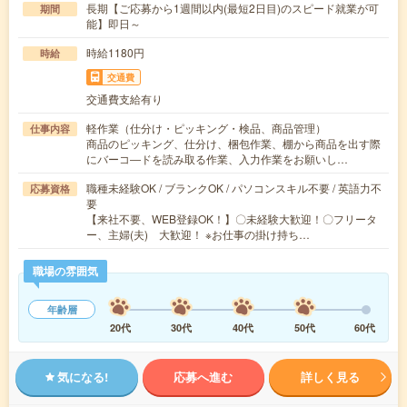
長期【ご応募から1週間以内(最短2日目)のスピード就業が可
期間
能】即日～
時給1180円
時給
交通費
交通費支給有り
軽作業（仕分け・ピッキング・検品、商品管理）
仕事内容
商品のピッキング、仕分け、梱包作業、棚から商品を出す際
にバーコ―ドを読み取る作業、入力作業をお願いし…
職種未経験OK / ブランクOK / パソコンスキル不要 / 英語力不
応募資格
要
【来社不要、WEB登録OK！】〇未経験大歓迎！〇フリータ
ー、主婦(夫) 大歓迎！ ※お仕事の掛け持ち…
職場の雰囲気
年齢層
20代
30代
40代
50代
60代
気になる!
応募へ進む
詳しく見る