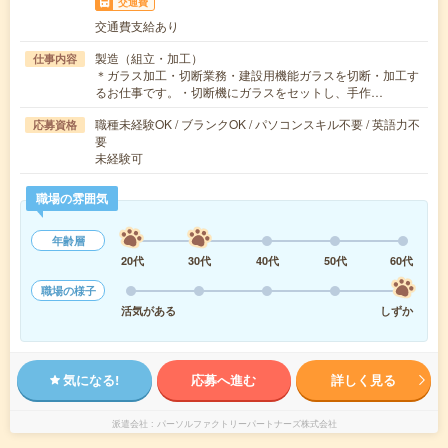
交通費
交通費支給あり
製造（組立・加工）
仕事内容
＊ガラス加工・切断業務・建設用機能ガラスを切断・加工す
るお仕事です。・切断機にガラスをセットし、手作…
職種未経験OK / ブランクOK / パソコンスキル不要 / 英語力不
応募資格
要
未経験可
職場の雰囲気
年齢層
20代
30代
40代
50代
60代
職場の様子
活気がある
しずか
気になる!
応募へ進む
詳しく見る
派遣会社
パーソルファクトリーパートナーズ株式会社