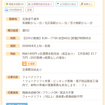
職種未経験OK
交通費別途支給あり
土日祝日が休み
残業なし
WEB登録OK
派遣
北海道千歳市
勤務地
長都駅から---分／北広島駅から---分／苫小牧駅から---分
週5日
曜日頻度
【日中の勤務】8:30～17:00 休憩45分 [実働]7時間45分
時間
2026年8月上旬～長期
期間
時給1400円 ※交通費全額支給（規定あり） 【月収例】21.7
時給
万円（20日勤務 ※残業なしの場合）
交通費
交通費支給あり
フォークリフト
仕事内容
＊フォークリフト作業・ピッキング業務・電子部品製造工場
内で、材料の準備や運搬業務を担当します。・フォ…
職種未経験OK / ブランクOK / 英語力不要
応募資格
フォークリフト（1t以上）資格要※業務経験不問