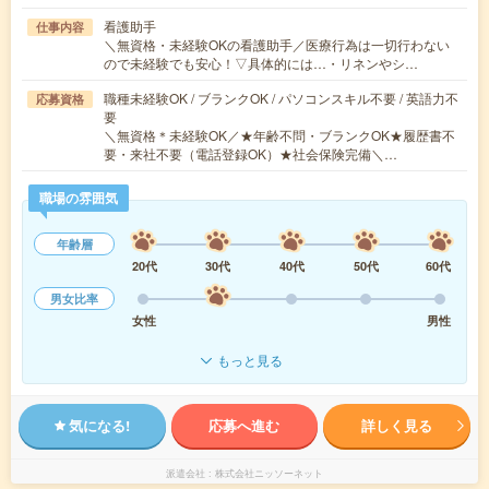
看護助手
仕事内容
＼無資格・未経験OKの看護助手／医療行為は一切行わない
ので未経験でも安心！▽具体的には…・リネンやシ…
職種未経験OK / ブランクOK / パソコンスキル不要 / 英語力不
応募資格
要
＼無資格＊未経験OK／★年齢不問・ブランクOK★履歴書不
要・来社不要（電話登録OK）★社会保険完備＼…
職場の雰囲気
年齢層
20代
30代
40代
50代
60代
男女比率
女性
男性
もっと見る
気になる!
応募へ進む
詳しく見る
派遣会社
株式会社ニッソーネット