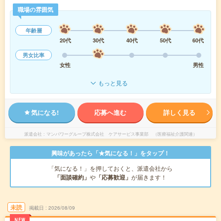
職場の雰囲気
年齢層
20代
30代
40代
50代
60代
男女比率
女性
男性
もっと見る
気になる!
応募へ進む
詳しく見る
派遣会社
マンパワーグループ株式会社 ケアサービス事業部 （医療福祉介護関連）
興味があったら「★気になる！」をタップ！
「気になる！」を押しておくと、派遣会社から
「面談確約」
や
「応募歓迎」
が届きます！
未読
掲載日
2026/08/09
NEW