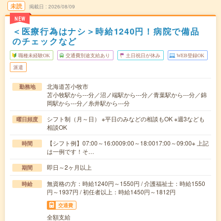
未読
掲載日
2026/08/09
NEW
＜医療行為はナシ＞時給1240円！病院で備品
のチェックなど
職種未経験OK
交通費別途支給あり
土日祝日が休み
WEB登録OK
派遣
北海道苫小牧市
勤務地
苫小牧駅から---分／沼ノ端駅から---分／青葉駅から---分／錦
岡駅から---分／糸井駅から---分
シフト制（月～日） ※平日のみなどの相談もOK ※週3なども
曜日頻度
相談OK
【シフト例】07:00～16:0009:00～18:0017:00～09:00※ 上記
時間
は一例です！そ…
即日～2ヶ月以上
期間
無資格の方：時給1240円～1550円 / 介護福祉士：時給1550
時給
円～1937円 / 初任者以上：時給1450円～1812円
交通費
全額支給