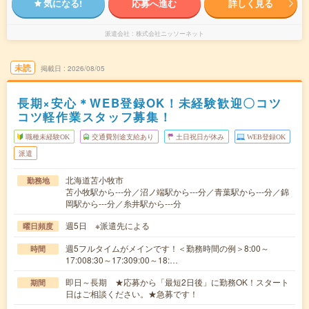
気になる!
応募へ進む
詳しく見る
派遣会社
株式会社ニッソーネット
未読
掲載日
2026/08/05
長期×安心＊WEB登録OK！未経験歓迎〇コツ
コツ軽作業スタッフ募集！
職種未経験OK
交通費別途支給あり
土日祝日が休み
WEB登録OK
派遣
北海道苫小牧市
勤務地
苫小牧駅から---分／沼ノ端駅から---分／青葉駅から---分／錦
岡駅から---分／糸井駅から---分
週5日 ※派遣先による
曜日頻度
週5フルタイムがメインです！＜勤務時間の例＞8:00～
時間
17:008:30～17:309:00～18:…
即日～長期 ★応募から「最短2日後」に勤務OK！スタート
期間
日はご相談ください。★急募です！