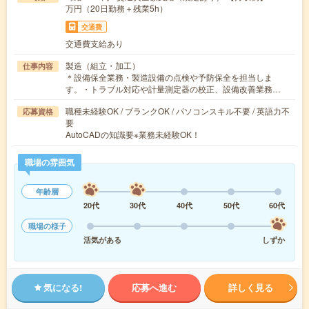
万円（20日勤務＋残業5h）
交通費
交通費支給あり
製造（組立・加工）
仕事内容
＊設備保全業務・製造設備の点検や予防保全を担当しま
す。・トラブル対応や計量測定器の校正、設備改善業務…
職種未経験OK / ブランクOK / パソコンスキル不要 / 英語力不
応募資格
要
AutoCADの知識要※業務未経験OK！
職場の雰囲気
年齢層
20代
30代
40代
50代
60代
職場の様子
活気がある
しずか
気になる!
応募へ進む
詳しく見る