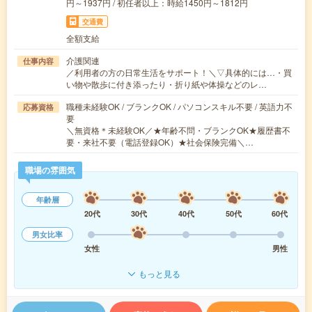
円～1937円 / 初任者以上：時給1450円～1812円
交通費
全額支給
介護関連
仕事内容
／利用者の方の日常生活をサポート！＼▽具体的には…・買
い物や散歩に付き添ったり・折り紙や体操などのレ…
職種未経験OK / ブランクOK / パソコンスキル不要 / 英語力不
応募資格
要
＼無資格＊未経験OK／★年齢不問・ブランクOK★履歴書不
要・来社不要（電話登録OK）★社会保険完備＼…
職場の雰囲気
年齢層
20代
30代
40代
50代
60代
男女比率
女性
男性
もっと見る