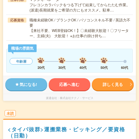
フレコンカラバックをつる下げて結束してからたたむ作業。
(派遣)長期就業をご希望の方にもオススメ。駐車…
職種未経験OK / ブランクOK / パソコンスキル不要 / 英語力不
応募資格
要
【来社不要、WEB登録OK！】〇未経験大歓迎！〇フリータ
ー、主婦(夫) 大歓迎！ ※お仕事の掛け持ち…
職場の雰囲気
年齢層
20代
30代
40代
50代
60代
気になる!
応募へ進む
詳しく見る
派遣会社
株式会社テクノ・サービス
未読
<タイパ抜群>運搬業務・ピッキング／要資格
（日勤）