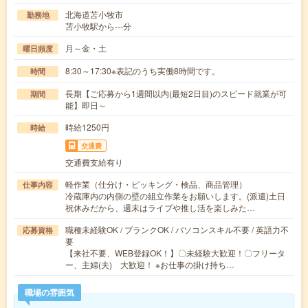
北海道苫小牧市
勤務地
苫小牧駅から---分
月～金・土
曜日頻度
8:30～17:30※表記のうち実働8時間です。
時間
長期【ご応募から1週間以内(最短2日目)のスピード就業が可
期間
能】即日～
時給1250円
時給
交通費
交通費支給有り
軽作業（仕分け・ピッキング・検品、商品管理）
仕事内容
冷蔵庫内の内側の壁の組立作業をお願いします。(派遣)土日
祝休みだから、週末はライブや推し活を楽しみた…
職種未経験OK / ブランクOK / パソコンスキル不要 / 英語力不
応募資格
要
【来社不要、WEB登録OK！】〇未経験大歓迎！〇フリータ
ー、主婦(夫) 大歓迎！ ※お仕事の掛け持ち…
職場の雰囲気