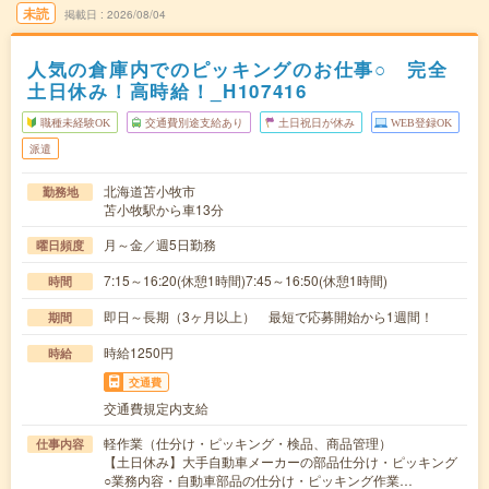
未読
掲載日
2026/08/04
人気の倉庫内でのピッキングのお仕事○ 完全
土日休み！高時給！_H107416
職種未経験OK
交通費別途支給あり
土日祝日が休み
WEB登録OK
派遣
北海道苫小牧市
勤務地
苫小牧駅から車13分
月～金／週5日勤務
曜日頻度
7:15～16:20(休憩1時間)7:45～16:50(休憩1時間)
時間
即日～長期（3ヶ月以上） 最短で応募開始から1週間！
期間
時給1250円
時給
交通費
交通費規定内支給
軽作業（仕分け・ピッキング・検品、商品管理）
仕事内容
【土日休み】大手自動車メーカーの部品仕分け・ピッキング
○業務内容・自動車部品の仕分け・ピッキング作業…