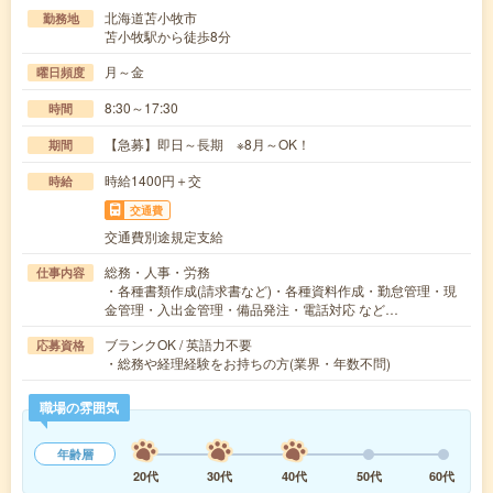
北海道苫小牧市
勤務地
苫小牧駅から徒歩8分
月～金
曜日頻度
8:30～17:30
時間
【急募】即日～長期 ※8月～OK！
期間
時給1400円＋交
時給
交通費
交通費別途規定支給
総務・人事・労務
仕事内容
・各種書類作成(請求書など)・各種資料作成・勤怠管理・現
金管理・入出金管理・備品発注・電話対応 など…
ブランクOK / 英語力不要
応募資格
・総務や経理経験をお持ちの方(業界・年数不問)
職場の雰囲気
年齢層
20代
30代
40代
50代
60代