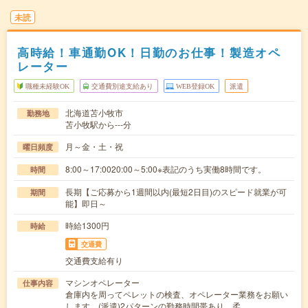
未読
高時給！車通勤OK！日勤のお仕事！製造オペ
レーター
職種未経験OK
交通費別途支給あり
WEB登録OK
派遣
北海道苫小牧市
勤務地
苫小牧駅から---分
月～金・土・祝
曜日頻度
8:00～17:0020:00～5:00※表記のうち実働8時間です。
時間
長期【ご応募から1週間以内(最短2日目)のスピード就業が可
期間
能】即日～
時給1300円
時給
交通費
交通費支給有り
マシンオペレーター
仕事内容
倉庫内を周ってペレットの検査、オペレーター業務をお願い
します。(派遣)2パターンの勤務時間帯あり、柔…