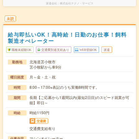
派遣会社
株式会社テクノ・サービス
未読
給与即払いOK！高時給！日勤のお仕事！飼料
製造オぺレーター
職種未経験OK
交通費別途支給あり
WEB登録OK
派遣
北海道苫小牧市
勤務地
苫小牧駅から車9分
月～金・土・祝
曜日頻度
8:00～17:00※表記のうち実働8時間です。
時間
長期【ご応募から1週間以内(最短2日目)のスピード就業が可
期間
能】即日～
時給1150円
時給
交通費
交通費支給有り
マシンオペレーター
仕事内容