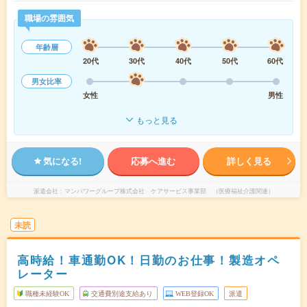
職場の雰囲気
年齢層
20代
30代
40代
50代
60代
男女比率
女性
男性
もっと見る
気になる!
応募へ進む
詳しく見る
派遣会社
マンパワーグループ株式会社 ケアサービス事業部 （医療福祉介護関連）
未読
高時給！車通勤OK！日勤のお仕事！製造オペ
レーター
職種未経験OK
交通費別途支給あり
WEB登録OK
派遣