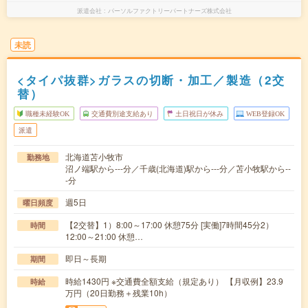
派遣会社
パーソルファクトリーパートナーズ株式会社
未読
<タイパ抜群>ガラスの切断・加工／製造（2交
替）
職種未経験OK
交通費別途支給あり
土日祝日が休み
WEB登録OK
派遣
北海道苫小牧市
勤務地
沼ノ端駅から---分／千歳(北海道)駅から---分／苫小牧駅から--
-分
週5日
曜日頻度
【2交替】1）8:00～17:00 休憩75分 [実働]7時間45分2）
時間
12:00～21:00 休憩…
即日～長期
期間
時給1430円 ※交通費全額支給（規定あり） 【月収例】23.9
時給
万円（20日勤務＋残業10h）