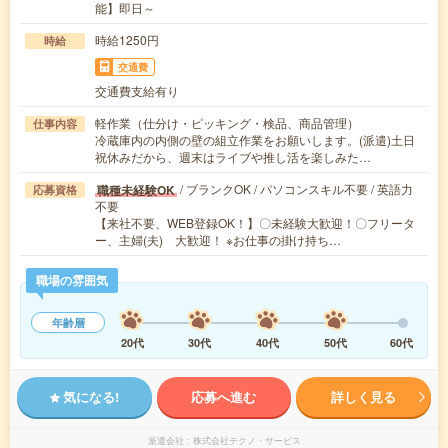
能】即日～
時給1250円
時給
交通費
交通費支給有り
軽作業（仕分け・ピッキング・検品、商品管理）
仕事内容
冷蔵庫内の内側の壁の組立作業をお願いします。(派遣)土日
祝休みだから、週末はライブや推し活を楽しみた…
/ ブランクOK / パソコンスキル不要 / 英語力
職種未経験OK
応募資格
不要
【来社不要、WEB登録OK！】〇未経験大歓迎！〇フリータ
ー、主婦(夫) 大歓迎！ ※お仕事の掛け持ち…
職場の雰囲気
年齢層
20代
30代
40代
50代
60代
気になる!
応募へ進む
詳しく見る
派遣会社
株式会社テクノ・サービス