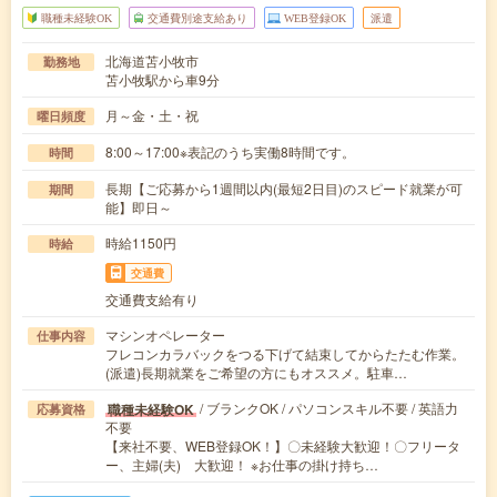
職種未経験OK
交通費別途支給あり
WEB登録OK
派遣
北海道苫小牧市
勤務地
苫小牧駅から車9分
月～金・土・祝
曜日頻度
8:00～17:00※表記のうち実働8時間です。
時間
長期【ご応募から1週間以内(最短2日目)のスピード就業が可
期間
能】即日～
時給1150円
時給
交通費
交通費支給有り
マシンオペレーター
仕事内容
フレコンカラバックをつる下げて結束してからたたむ作業。
(派遣)長期就業をご希望の方にもオススメ。駐車…
/ ブランクOK / パソコンスキル不要 / 英語力
職種未経験OK
応募資格
不要
【来社不要、WEB登録OK！】〇未経験大歓迎！〇フリータ
ー、主婦(夫) 大歓迎！ ※お仕事の掛け持ち…