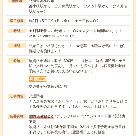
北海道苫小牧市
勤務地
苫小牧駅から---分／青葉駅から---分／糸井駅から---分／勇払
駅から---分
週3日～5日OK（月～金） ★土日休みOK
曜日頻度
★1日4時間～の時短シフトOK★スタート時間選べます！
時間
7:00～16:009:00～17:0011:…
開始日はご相談ください！ ★急募 ★職場が気に入れば、
期間
長期でも働けます！
無資格未経験：時給1300円～ 経験者：時給1350円～★日
時給
払い／週払い制度あり（月払いも選べます）※稼働開始時は
手続き完了次第のお支払いとなります。
交通費
交通費全額支給※規定有
介護関連
仕事内容
＊入居者の方の「ありがとう」が嬉しい＊お年寄りを笑顔に
する介護のお仕事です。おじいちゃん、おばあちゃ…
/ ブランクOK / パソコンスキル不要 / 英語力
職種未経験OK
応募資格
不要
無資格・未経験OK年齢不問★10名以上採用予定★履歴書は
不要です▽応募後の流れ1)翌営業日までに担当…