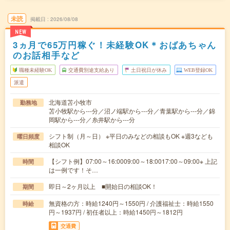
未読
掲載日
2026/08/08
NEW
3ヵ月で65万円稼ぐ！未経験OK＊おばあちゃん
のお話相手など
職種未経験OK
交通費別途支給あり
土日祝日が休み
WEB登録OK
派遣
北海道苫小牧市
勤務地
苫小牧駅から---分／沼ノ端駅から---分／青葉駅から---分／錦
岡駅から---分／糸井駅から---分
シフト制（月～日） ※平日のみなどの相談もOK ※週3なども
曜日頻度
相談OK
【シフト例】07:00～16:0009:00～18:0017:00～09:00※ 上記
時間
は一例です！そ…
即日～2ヶ月以上 ■開始日の相談OK！
期間
無資格の方：時給1240円～1550円 / 介護福祉士：時給1550
時給
円～1937円 / 初任者以上：時給1450円～1812円
交通費