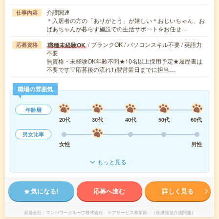
介護関連
仕事内容
＊入居者の方の「ありがとう」が嬉しい＊おじいちゃん、お
ばあちゃんが暮らす施設での生活サポートをお任せ…
/ ブランクOK / パソコンスキル不要 / 英語力
職種未経験OK
応募資格
不要
無資格・未経験OK年齢不問★10名以上採用予定★履歴書は
不要です▽応募後の流れ1)翌営業日までに担当…
職場の雰囲気
年齢層
20代
30代
40代
50代
60代
男女比率
女性
男性
もっと見る
気になる!
応募へ進む
詳しく見る
派遣会社
マンパワーグループ株式会社 ケアサービス事業部 （医療福祉介護関連）