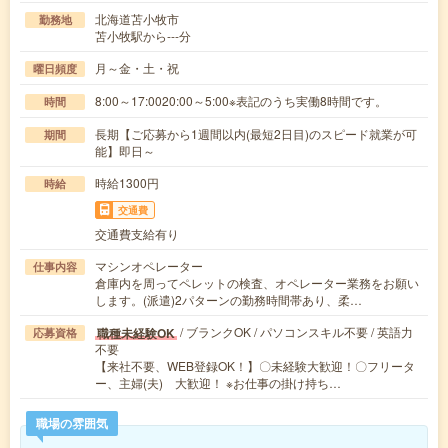
北海道苫小牧市
勤務地
苫小牧駅から---分
月～金・土・祝
曜日頻度
8:00～17:0020:00～5:00※表記のうち実働8時間です。
時間
長期【ご応募から1週間以内(最短2日目)のスピード就業が可
期間
能】即日～
時給1300円
時給
交通費
交通費支給有り
マシンオペレーター
仕事内容
倉庫内を周ってペレットの検査、オペレーター業務をお願い
します。(派遣)2パターンの勤務時間帯あり、柔…
/ ブランクOK / パソコンスキル不要 / 英語力
職種未経験OK
応募資格
不要
【来社不要、WEB登録OK！】〇未経験大歓迎！〇フリータ
ー、主婦(夫) 大歓迎！ ※お仕事の掛け持ち…
職場の雰囲気