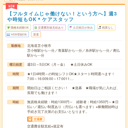
NEW
【フルタイムじゃ働けない！という方へ】週3
や時短もOK＊ケアスタッフ
職種未経験OK
交通費別途支給あり
土日祝日が休み
残業なし
WEB登録OK
派遣
北海道苫小牧市
勤務地
苫小牧駅から---分／青葉駅から---分／糸井駅から---分／勇払
駅から---分
週3日～5日OK（月～金） ★土日休みOK
曜日頻度
★1日4時間～の時短シフトOK★スタート時間選べます！
時間
7:00～16:009:00～17:0011:…
開始日はご相談ください！ ★急募 ★職場が気に入れば、
期間
長期でも働けます！
無資格未経験：時給1300円～ 経験者：時給1350円～★日
時給
払い／週払い制度あり（月払いも選べます）※稼働開始時は
手続き完了次第のお支払いとなります。
交通費
交通費全額支給※規定有