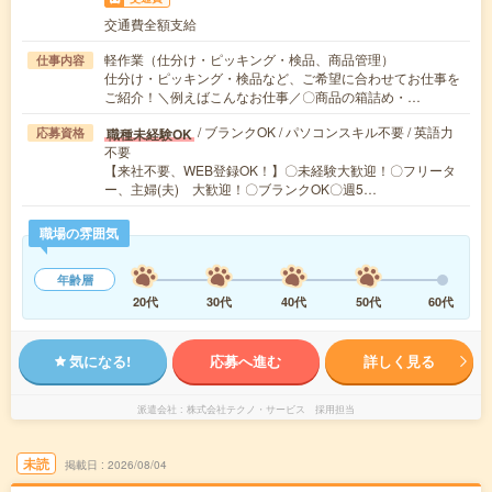
交通費全額支給
軽作業（仕分け・ピッキング・検品、商品管理）
仕事内容
仕分け・ピッキング・検品など、ご希望に合わせてお仕事を
ご紹介！＼例えばこんなお仕事／〇商品の箱詰め・…
/ ブランクOK / パソコンスキル不要 / 英語力
職種未経験OK
応募資格
不要
【来社不要、WEB登録OK！】〇未経験大歓迎！〇フリータ
ー、主婦(夫) 大歓迎！〇ブランクOK〇週5…
職場の雰囲気
年齢層
20代
30代
40代
50代
60代
気になる!
応募へ進む
詳しく見る
派遣会社
株式会社テクノ・サービス 採用担当
未読
掲載日
2026/08/04