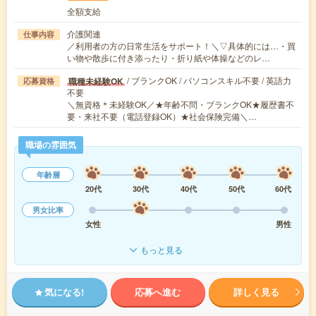
全額支給
介護関連
仕事内容
／利用者の方の日常生活をサポート！＼▽具体的には…・買
い物や散歩に付き添ったり・折り紙や体操などのレ…
/ ブランクOK / パソコンスキル不要 / 英語力
職種未経験OK
応募資格
不要
＼無資格＊未経験OK／★年齢不問・ブランクOK★履歴書不
要・来社不要（電話登録OK）★社会保険完備＼…
職場の雰囲気
年齢層
20代
30代
40代
50代
60代
男女比率
女性
男性
もっと見る
気になる!
応募へ進む
詳しく見る