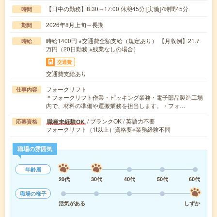
【日中の勤務】8:30～17:00 休憩45分 [実働]7時間45分
時間
2026年8月上旬～長期
期間
時給1400円 ※交通費全額支給（規定あり） 【月収例】21.7
時給
万円（20日勤務 ※残業なしの場合）
交通費
交通費支給あり
フォークリフト
仕事内容
＊フォークリフト作業・ピッキング業務・電子部品製造工場
内で、材料の準備や運搬業務を担当します。・フォ…
/ ブランクOK / 英語力不要
職種未経験OK
応募資格
フォークリフト（1t以上）資格要※業務経験不問
職場の雰囲気
年齢層
20代
30代
40代
50代
60代
職場の様子
活気がある
しずか