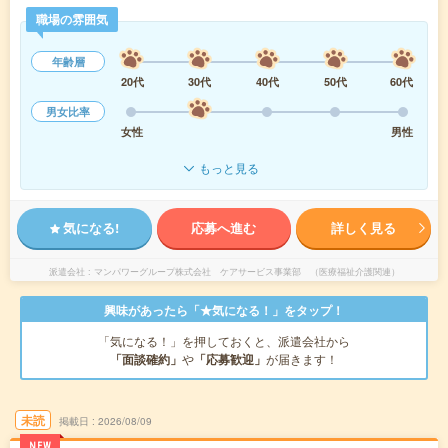
職場の雰囲気
年齢層
20代
30代
40代
50代
60代
男女比率
女性
男性
もっと見る
気になる!
応募へ進む
詳しく見る
派遣会社
マンパワーグループ株式会社 ケアサービス事業部 （医療福祉介護関連）
興味があったら「★気になる！」をタップ！
「気になる！」を押しておくと、派遣会社から
「面談確約」
や
「応募歓迎」
が届きます！
未読
掲載日
2026/08/09
NEW