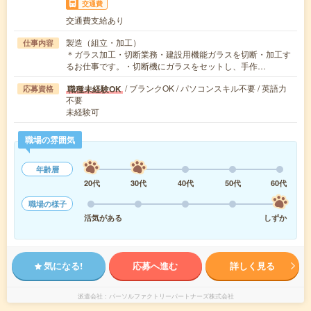
交通費
交通費支給あり
製造（組立・加工）
仕事内容
＊ガラス加工・切断業務・建設用機能ガラスを切断・加工す
るお仕事です。・切断機にガラスをセットし、手作…
/ ブランクOK / パソコンスキル不要 / 英語力
職種未経験OK
応募資格
不要
未経験可
職場の雰囲気
年齢層
20代
30代
40代
50代
60代
職場の様子
活気がある
しずか
気になる!
応募へ進む
詳しく見る
派遣会社
パーソルファクトリーパートナーズ株式会社