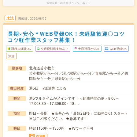
派遣会社
株式会社ニッソーネット
未読
掲載日
2026/08/05
長期×安心＊WEB登録OK！未経験歓迎〇コツ
コツ軽作業スタッフ募集！
職種未経験OK
交通費別途支給あり
土日祝日が休み
WEB登録OK
派遣
北海道苫小牧市
勤務地
苫小牧駅から---分／沼ノ端駅から---分／青葉駅から---分／錦
岡駅から---分／糸井駅から---分
週5日 ※派遣先による
曜日頻度
週5フルタイムがメインです！＜勤務時間の例＞8:00～
時間
17:008:30～17:309:00～18:…
即日～長期 ★応募から「最短2日後」に勤務OK！スタート
期間
日はご相談ください。★急募です！
時給1150円～1350円 ★Wワーク不可
時給
交通費