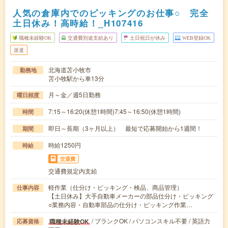
人気の倉庫内でのピッキングのお仕事○ 完全
土日休み！高時給！_H107416
職種未経験OK
交通費別途支給あり
土日祝日が休み
WEB登録OK
派遣
北海道苫小牧市
勤務地
苫小牧駅から車13分
月～金／週5日勤務
曜日頻度
7:15～16:20(休憩1時間)7:45～16:50(休憩1時間)
時間
即日～長期（3ヶ月以上） 最短で応募開始から1週間！
期間
時給1250円
時給
交通費
交通費規定内支給
軽作業（仕分け・ピッキング・検品、商品管理）
仕事内容
【土日休み】大手自動車メーカーの部品仕分け・ピッキング
○業務内容・自動車部品の仕分け・ピッキング作業…
/ ブランクOK / パソコンスキル不要 / 英語力
職種未経験OK
応募資格