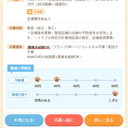
万円（20日勤務＋残業5h）
交通費
交通費支給あり
製造（組立・加工）
仕事内容
＊設備保全業務・製造設備の点検や予防保全を担当しま
す。・トラブル対応や計量測定器の校正、設備改善業務…
/ ブランクOK / パソコンスキル不要 / 英語力
職種未経験OK
応募資格
不要
AutoCADの知識要※業務未経験OK！
職場の雰囲気
年齢層
20代
30代
40代
50代
60代
職場の様子
活気がある
しずか
気になる!
応募へ進む
詳しく見る