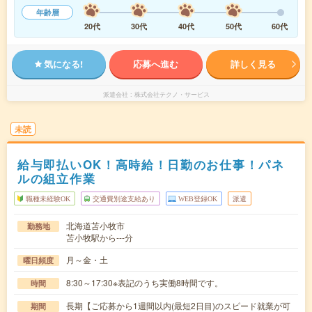
年齢層
20代
30代
40代
50代
60代
気になる!
応募へ進む
詳しく見る
派遣会社
株式会社テクノ・サービス
未読
給与即払いOK！高時給！日勤のお仕事！パネ
ルの組立作業
職種未経験OK
交通費別途支給あり
WEB登録OK
派遣
北海道苫小牧市
勤務地
苫小牧駅から---分
月～金・土
曜日頻度
8:30～17:30※表記のうち実働8時間です。
時間
長期【ご応募から1週間以内(最短2日目)のスピード就業が可
期間