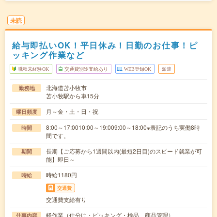
未読
給与即払いOK！平日休み！日勤のお仕事！ピ
ッキング作業など
職種未経験OK
交通費別途支給あり
WEB登録OK
派遣
北海道苫小牧市
勤務地
苫小牧駅から車15分
月～金・土・日・祝
曜日頻度
8:00～17:0010:00～19:009:00～18:00※表記のうち実働8時
時間
間です。
長期【ご応募から1週間以内(最短2日目)のスピード就業が可
期間
能】即日～
時給1180円
時給
交通費
交通費支給有り
軽作業（仕分け・ピッキング・検品、商品管理）
仕事内容