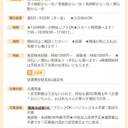
苫小牧駅から---分／青葉駅から---分／糸井駅から---分／勇払
駅から---分
週3日～5日OK（月～金） ★土日休みOK
曜日頻度
★1日4時間～の時短シフトOK★スタート時間選べます！
時間
7:00～16:009:00～17:0011:…
開始日はご相談ください！ ★急募 ★職場が気に入れば、
期間
長期でも働けます！
無資格未経験：時給1300円～ 経験者：時給1350円～ ★
時給
日払い／週払い制度あり（月払いも選べます）※稼働開始時
は手続き完了次第のお支払いとなります。
交通費
交通費全額支給※規定有
介護関連
仕事内容
＊在宅勤務はできないけれど、時短も週3日勤務も叶う介護
＊おじいちゃん、おばあちゃんが暮らす施設での生…
/ ブランクOK / パソコンスキル不要 / 英語力
職種未経験OK
応募資格
不要
無資格・未経験OK年齢不問★10名以上採用予定★履歴書は
不要です▽応募後の流れ1)翌営業日までに担当…