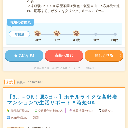
不要
＜未経験OK！＞＃学歴不問＃髪色・髪型自由！○応募後の流
れ「応募する」ボタンをクリック↓メールにてw…
職場の雰囲気
年齢層
20代
30代
40代
50代
60代
気になる!
応募へ進む
詳しく見る
派遣会社
株式会社ウィルオブ・ワーク FO事業部
未読
掲載日
2026/08/04
【8月～OK！週3日～】ホテルライクな高齢者
マンションで生活サポート＊時短OK
職種未経験OK
交通費別途支給あり
土日祝日が休み
残業なし
WEB登録OK
派遣