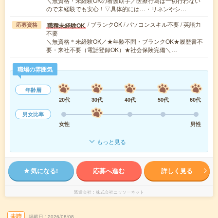
＼無資格・未経験OKの看護助手／医療行為は一切行わない
ので未経験でも安心！▽具体的には…・リネンやシ…
/ ブランクOK / パソコンスキル不要 / 英語力
職種未経験OK
応募資格
不要
＼無資格＊未経験OK／★年齢不問・ブランクOK★履歴書不
要・来社不要（電話登録OK）★社会保険完備＼…
職場の雰囲気
年齢層
20代
30代
40代
50代
60代
男女比率
女性
男性
もっと見る
気になる!
応募へ進む
詳しく見る
派遣会社
株式会社ニッソーネット
未読
掲載日
2026/08/08