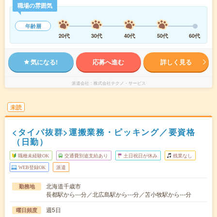
職場の雰囲気
年齢層
20代
30代
40代
50代
60代
気になる!
応募へ進む
詳しく見る
派遣会社
株式会社テクノ・サービス
未読
<タイパ抜群>運搬業務・ピッキング／要資格
（日勤）
職種未経験OK
交通費別途支給あり
土日祝日が休み
残業なし
WEB登録OK
派遣
北海道千歳市
勤務地
長都駅から---分／北広島駅から---分／苫小牧駅から---分
週5日
曜日頻度