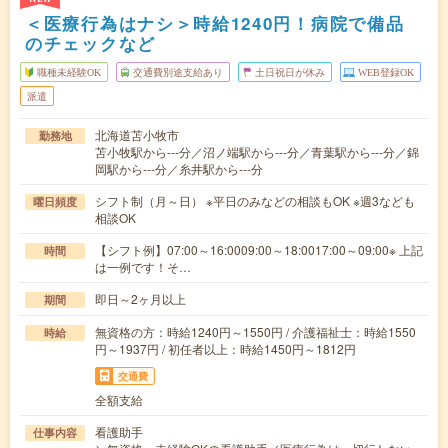
＜医療行為はナシ＞時給1240円！病院で備品
のチェックなど
職種未経験OK
交通費別途支給あり
土日祝日が休み
WEB登録OK
派遣
北海道苫小牧市
勤務地
苫小牧駅から---分／沼ノ端駅から---分／青葉駅から---分／錦
岡駅から---分／糸井駅から---分
シフト制（月～日） ※平日のみなどの相談もOK ※週3なども
曜日頻度
相談OK
【シフト例】07:00～16:0009:00～18:0017:00～09:00※ 上記
時間
は一例です！そ…
即日～2ヶ月以上
期間
無資格の方：時給1240円～1550円 / 介護福祉士：時給1550
時給
円～1937円 / 初任者以上：時給1450円～1812円
交通費
全額支給
看護助手
仕事内容