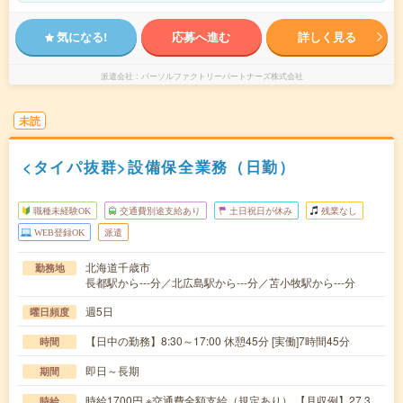
気になる!
応募へ進む
詳しく見る
派遣会社
パーソルファクトリーパートナーズ株式会社
未読
<タイパ抜群>設備保全業務（日勤）
職種未経験OK
交通費別途支給あり
土日祝日が休み
残業なし
WEB登録OK
派遣
北海道千歳市
勤務地
長都駅から---分／北広島駅から---分／苫小牧駅から---分
週5日
曜日頻度
【日中の勤務】8:30～17:00 休憩45分 [実働]7時間45分
時間
即日～長期
期間
時給1700円 ※交通費全額支給（規定あり） 【月収例】27.3
時給