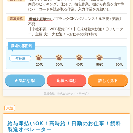
商品のピッキング、仕分け、梱包作業、棚から商品を出す際
にバーコ―ドを読み取る作業、入力作業をお願いし…
/ ブランクOK / パソコンスキル不要 / 英語力
職種未経験OK
応募資格
不要
【来社不要、WEB登録OK！】〇未経験大歓迎！〇フリータ
ー、主婦(夫) 大歓迎！ ※お仕事の掛け持ち…
職場の雰囲気
年齢層
20代
30代
40代
50代
60代
気になる!
応募へ進む
詳しく見る
派遣会社
株式会社テクノ・サービス
未読
給与即払いOK！高時給！日勤のお仕事！飼料
製造オぺレーター