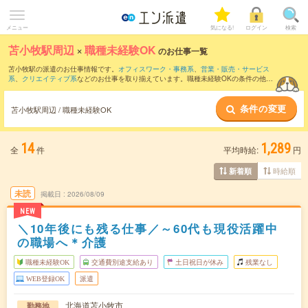
メニュー
気になる!
ログイン
検索
苫小牧駅周辺
×
職種未経験OK
のお仕事一覧
苫小牧駅の派遣のお仕事情報です。
オフィスワーク・事務系
、
営業・販売・サービス
系
、
クリエイティブ系
などのお仕事を取り揃えています。職種未経験OKの条件の他
に、
交通費別途支給あり
、
友だちと一緒の応募OK
、
週4日勤務
などのこだわり条件も
取り揃えています。
条件の変更
苫小牧駅周辺 / 職種未経験OK
14
1,289
全
件
平均時給:
円
時給順
新着順
未読
掲載日
2026/08/09
NEW
＼10年後にも残る仕事／～60代も現役活躍中
の職場へ＊介護
職種未経験OK
交通費別途支給あり
土日祝日が休み
残業なし
WEB登録OK
派遣
北海道苫小牧市
勤務地