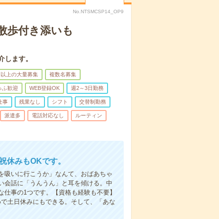
No.NTSMCSP14_OP9
散歩付き添いも
介します。
名以上の大量募集
複数名募集
ゅふ歓迎
WEB登録OK
週2～3日勤務
仕事
残業なし
シフト
交替制勤務
派遣多
電話対応なし
ルーティン
日祝休みもOKです。
を吸いに行こうか」なんて、おばあちゃ
い会話に「うんうん」と耳を傾ける。中
な仕事の1つです。【資格も経験も不要】
めで土日休みにもできる。そして、「あな