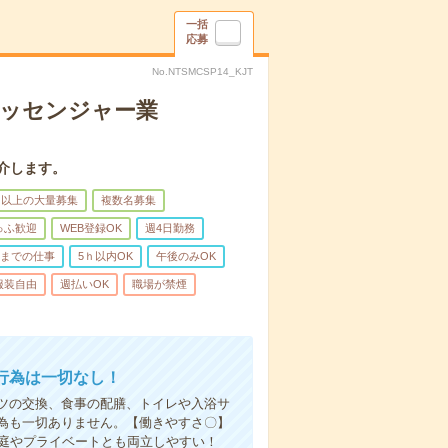
一括
応募
No.NTSMCSP14_KJT
メッセンジャー業
介します。
名以上の大量募集
複数名募集
ゅふ歓迎
WEB登録OK
週4日勤務
前までの仕事
5ｈ以内OK
午後のみOK
服装自由
週払いOK
職場が禁煙
行為は一切なし！
ツの交換、食事の配膳、トイレや入浴サ
為も一切ありません。【働きやすさ〇】
家庭やプライベートとも両立しやすい！