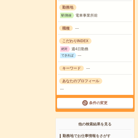
勤務地
電車事業所前
駅/路線
職種
---
こだわりINDEX
週4日勤務
絶対
---
できれば
キーワード
---
あなたのプロフィール
---
条件の変更
他の検索結果を見る
勤務地でお仕事情報をさがす