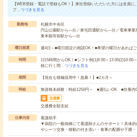
【WEB登録・電話で登録もOK！】来社登録いただいた方には全員に、
プ…
つづきを見る
勤務地
札幌市中央区
円山公園駅から---分／東屯田通駅から---分／電車事業
東本願寺前駅から---分
曜日頻度
週4日～■曜日固定の相談OK！■希望の曜日があれば
時間
1日5時間からOK！■シフト例(1)8:00～13:00(2)10:00～
校に行く間…
つづきを見る
期間
【現在も積極採用中！急募！】■2カ月～
時給
無資格未経験：時給1250円～ ■週払いOK ■扶養内
交通費
交通費全額支給
仕事内容
看護助手
▼病院の一般病棟にて看護師さんのサポート！具体的
やシーツ交換・移動の付き添い・食事の配膳や下膳・