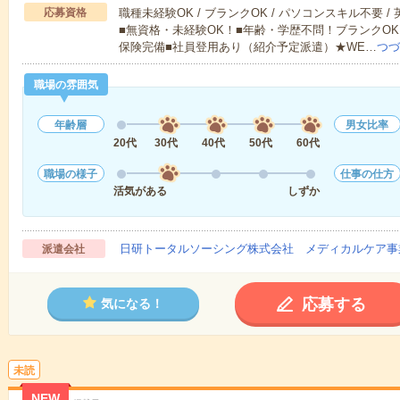
応募資格
職種未経験OK / ブランクOK / パソコンスキル不要 /
■無資格・未経験OK！■年齢・学歴不問！ブランクOK
保険完備■社員登用あり（紹介予定派遣）★WE…
つづ
職場の雰囲気
年齢層
男女比率
20代
30代
40代
50代
60代
職場の様子
仕事の仕方
活気がある
しずか
日研トータルソーシング株式会社 メディカルケア事
派遣会社
応募する
気になる！
未読
NEW