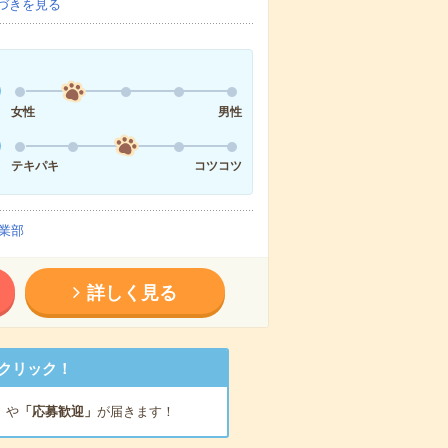
づきを見る
女性
男性
テキパキ
コツコツ
業部
詳しく見る
クリック！
」
や
「応募歓迎」
が届きます！