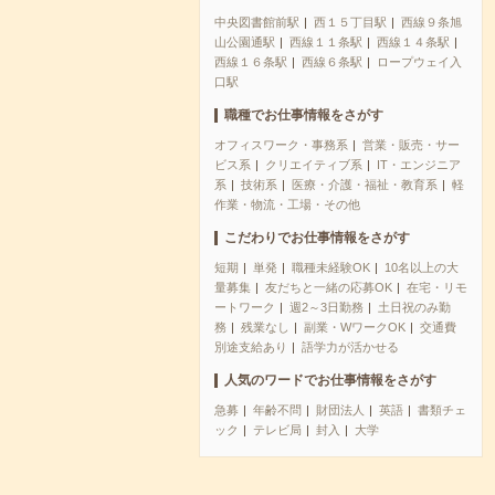
中央図書館前駅
西１５丁目駅
西線９条旭
山公園通駅
西線１１条駅
西線１４条駅
西線１６条駅
西線６条駅
ロープウェイ入
口駅
職種でお仕事情報をさがす
オフィスワーク・事務系
営業・販売・サー
ビス系
クリエイティブ系
IT・エンジニア
系
技術系
医療・介護・福祉・教育系
軽
作業・物流・工場・その他
こだわりでお仕事情報をさがす
短期
単発
職種未経験OK
10名以上の大
量募集
友だちと一緒の応募OK
在宅・リモ
ートワーク
週2～3日勤務
土日祝のみ勤
務
残業なし
副業・WワークOK
交通費
別途支給あり
語学力が活かせる
人気のワードでお仕事情報をさがす
急募
年齢不問
財団法人
英語
書類チェ
ック
テレビ局
封入
大学