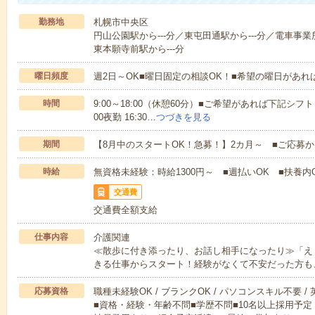
勤務地
札幌市中央区
円山公園駅から---分／東屯田通駅から---分／電車事業
東本願寺前駅から---分
曜日頻度
週2日～OK■曜日固定の相談OK！■希望の曜日があ
時間
9:00～18:00（休憩60分）■ご希望があれば下記シフトもOK
00夜勤 16:30…
つづきを見る
期間
【8月中のスタートOK！急募！】2カ月～ ■ご応募
時給
無資格未経験：時給1300円～ ■週払いOK ■扶養内O
交通費
交通費全額支給
仕事内容
介護関連
≪散歩に付き添ったり、お話し相手になったり≫「え
きる仕事からスタート！経験がなくて不安だった方も
応募資格
職種未経験OK / ブランクOK / パソコンスキル不要 /
■資格・経験・年齢不問■学歴不問■10名以上採用予定