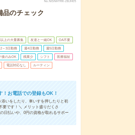
No.NISNHTRK-2BJH05
で備品のチェック
名以上の大量募集
友達と一緒OK
OA不要
2～3日勤務
週4日勤務
週5日勤務
午後のみOK
残業少
シフト
医療福祉
電話対応なし
ルーティン
す！お電話での登録もOK！
付き添いをしたり、車いすを押したりと初
不要です！＼ メリット盛りだくさ
の日払いや、0円の資格が取れるサポー