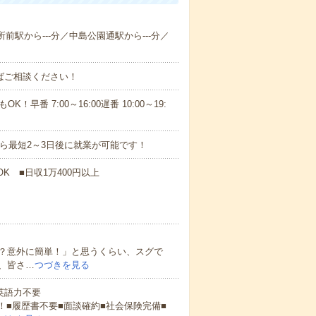
所前駅から---分／中島公園通駅から---分／
ればご相談ください！
！早番 7:00～16:00遅番 10:00～19:
から最短2～3日後に就業が可能です！
K ■日収1万400円以上
？意外に簡単！」と思うくらい、スグで
、皆さ…
つづきを見る
 英語力不要
！■履歴書不要■面談確約■社会保険完備■