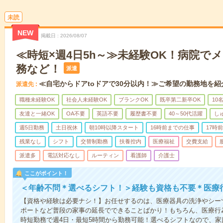
未読
NEW
掲載日
2026/08/07
≪時短×週4日5h～≫未経験OK！病院で
務など！
派遣
≪自宅からドアtoドアで30分以内！≫ご希望の勤務地を紹
派遣先
職種未経験OK
社会人未経験OK
ブランクOK
既卒第二新卒OK
10
友達と一緒OK
OA不要
英語不要
履歴書不要
40～50代活躍
し
週5日勤務
土日祝休
朝10時以降スタート
16時前までの仕事
17時
残業なし
シフト
交替制勤務
扶養控内
医療福祉
交費支給
派遣多
電話対応なし
ルーティン
看護師
介護士
ここがポイント！
＜年齢不問＊選べるシフト！＞経験も資格も不要＊医療
【資格や経験は必要ナシ！】お任せするのは、医療器具の洗浄やシー
ポートなど普段の家事の延長でできることばかり！もちろん、医療行
時短勤務で週4日・最短5時間から勤務可能！選べるシフトなので、