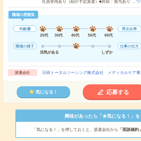
社員登用あり（紹介予定派遣）■昇給・賞与あり …
つ
職場の雰囲気
年齢層
男女比率
20代
30代
40代
50代
60代
職場の様子
仕事の仕方
活気がある
しずか
日研トータルソーシング株式会社 メディカルケア事
派遣会社
応募する
気になる！
興味があったら「★気になる！」を
「気になる！」を押しておくと、派遣会社から
「面談確約