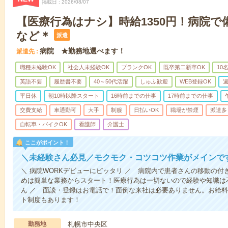
掲載日
2026/08/07
【医療行為はナシ】時給1350円！病院
など＊
派遣
病院 ★勤務地選べます！
派遣先
職種未経験OK
社会人未経験OK
ブランクOK
既卒第二新卒OK
10
英語不要
履歴書不要
40～50代活躍
しゅふ歓迎
WEB登録OK
週
平日休
朝10時以降スタート
16時前までの仕事
17時前までの仕事
交費支給
車通勤可
大手
制服
日払いOK
職場が禁煙
派遣多
自転車・バイクOK
看護師
介護士
ここがポイント！
＼未経験さん必見／モクモク・コツコツ作業がメインで
＼ 病院WORKデビューにピッタリ ／ 病院内で患者さんの移動の
めは簡単な業務からスタート！医療行為は一切ないので経験や知識は
ん ／ 面談・登録はお電話で！面倒な来社は必要ありません。お給料
ト制度もあります！
勤務地
札幌市中央区