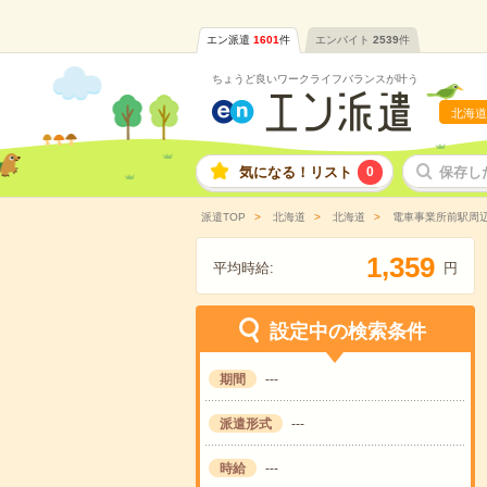
エン派遣
1601
件
エンバイト
2539
件
ちょうど良いワークライフバランスが叶う
北海道
気になる！リスト
0
保存し
派遣TOP
北海道
北海道
電車事業所前駅周
,
1
3
5
9
平均時給:
円
設定中の検索条件
期間
---
派遣形式
---
時給
---