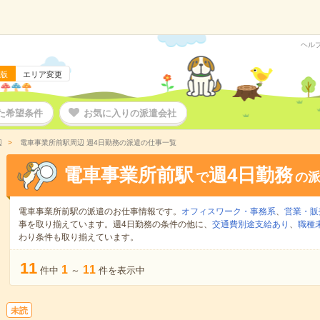
ヘル
版
エリア変更
た希望条件
お気に入りの派遣会社
辺
電車事業所前駅周辺 週4日勤務の派遣の仕事一覧
電車事業所前駅
週4日勤務
で
の
電車事業所前駅の派遣のお仕事情報です。
オフィスワーク・事務系
、
営業・販
事を取り揃えています。週4日勤務の条件の他に、
交通費別途支給あり
、
職種
わり条件も取り揃えています。
11
1
11
件中
～
件を表示中
未読