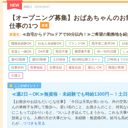
NEW
掲載日
2026/08/07
【オープニング募集】おばあちゃんのお
仕事の1つ
派遣
≪自宅からドアtoドアで30分以内！≫ご希望の勤務地を紹
派遣先
職種未経験OK
社会人未経験OK
ブランクOK
既卒第二新卒OK
10
友達と一緒OK
OA不要
英語不要
履歴書不要
40～50代活躍
し
週4日勤務
週5日勤務
土日祝休
朝10時以降スタート
17時前までの
扶養控内
医療福祉
交費支給
服装自由
週払いOK
職場が禁煙
介護士
ここがポイント！
≪週2日～OK≫無資格・未経験でも時給1300円～！土
【お散歩やお話もだいじな仕事】「今日は天気が良いから、外の空気
んの車椅子を押して散歩へ。若い頃のこと、お孫さんのこと、何気な
にこもってばかりいると、ついふさぎ込んでしまうから。これも大事
技術よりも、人柄の方が大事だから、未経験・無資格OK。給与も高
たが…
つづきを見る