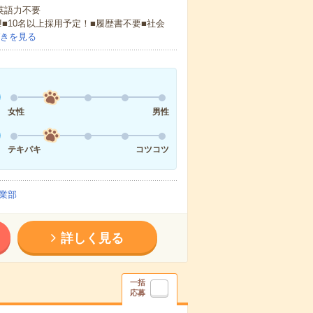
 英語力不要
!■10名以上採用予定！■履歴書不要■社会
きを見る
女性
男性
テキパキ
コツコツ
業部
詳しく見る
一括
応募