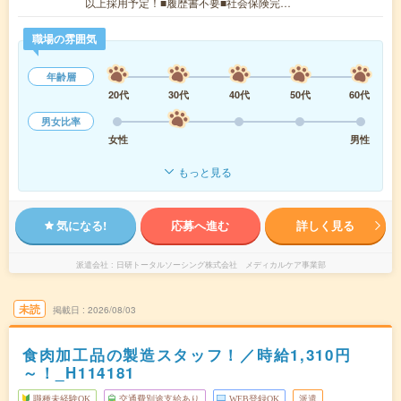
以上採用予定！■履歴書不要■社会保険完…
職場の雰囲気
年齢層
20代
30代
40代
50代
60代
男女比率
女性
男性
もっと見る
気になる!
応募へ進む
詳しく見る
派遣会社
日研トータルソーシング株式会社 メディカルケア事業部
未読
掲載日
2026/08/03
食肉加工品の製造スタッフ！／時給1,310円
～！_H114181
職種未経験OK
交通費別途支給あり
WEB登録OK
派遣