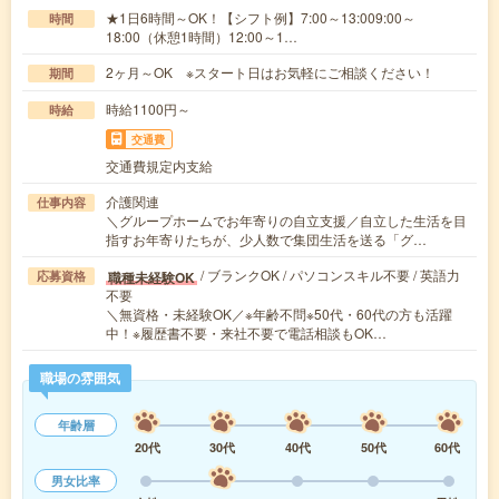
★1日6時間～OK！【シフト例】7:00～13:009:00～
時間
18:00（休憩1時間）12:00～1…
2ヶ月～OK ※スタート日はお気軽にご相談ください！
期間
時給1100円～
時給
交通費
交通費規定内支給
介護関連
仕事内容
＼グループホームでお年寄りの自立支援／自立した生活を目
指すお年寄りたちが、少人数で集団生活を送る「グ…
/ ブランクOK / パソコンスキル不要 / 英語力
職種未経験OK
応募資格
不要
＼無資格・未経験OK／※年齢不問※50代・60代の方も活躍
中！※履歴書不要・来社不要で電話相談もOK…
職場の雰囲気
年齢層
20代
30代
40代
50代
60代
男女比率