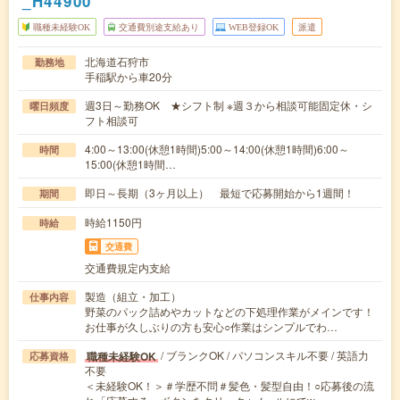
_H44900
職種未経験OK
交通費別途支給あり
WEB登録OK
派遣
北海道石狩市
勤務地
手稲駅から車20分
週3日～勤務OK ★シフト制 ※週３から相談可能固定休・シ
曜日頻度
フト相談可
4:00～13:00(休憩1時間)5:00～14:00(休憩1時間)6:00～
時間
15:00(休憩1時間…
即日～長期（3ヶ月以上） 最短で応募開始から1週間！
期間
時給1150円
時給
交通費
交通費規定内支給
製造（組立・加工）
仕事内容
野菜のパック詰めやカットなどの下処理作業がメインです！
お仕事が久しぶりの方も安心○作業はシンプルでわ…
/ ブランクOK / パソコンスキル不要 / 英語力
職種未経験OK
応募資格
不要
＜未経験OK！＞＃学歴不問＃髪色・髪型自由！○応募後の流