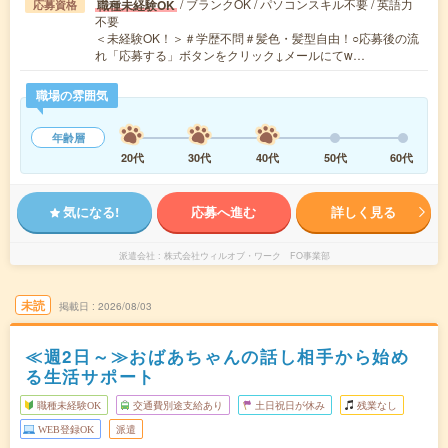
/ ブランクOK / パソコンスキル不要 / 英語力
職種未経験OK
応募資格
不要
＜未経験OK！＞＃学歴不問＃髪色・髪型自由！○応募後の流
れ「応募する」ボタンをクリック↓メールにてw…
職場の雰囲気
年齢層
20代
30代
40代
50代
60代
気になる!
応募へ進む
詳しく見る
派遣会社
株式会社ウィルオブ・ワーク FO事業部
未読
掲載日
2026/08/03
≪週2日～≫おばあちゃんの話し相手から始め
る生活サポート
職種未経験OK
交通費別途支給あり
土日祝日が休み
残業なし
WEB登録OK
派遣