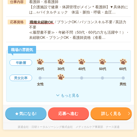
看護師・准看護師
仕事内容
【介護施設で健康・体調管理がメイン＊看護師】▼具体的に
は…○バイタルチェック 体温・脈拍・呼吸・血圧…
/ ブランクOK / パソコンスキル不要 / 英語力
職種未経験OK
応募資格
不要
≪履歴書不要≫・年齢不問（50代・60代の方も活躍中！）・
未経験OK・ブランクOK・看護師資格（准看…
職場の雰囲気
年齢層
20代
30代
40代
50代
60代
男女比率
女性
男性
もっと見る
気になる!
応募へ進む
詳しく見る
派遣会社
日研トータルソーシング株式会社 メディカルケア事業部 ナース派遣