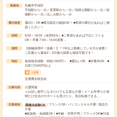
札幌市手稲区
勤務地
手稲駅から---分／星置駅から---分／稲積公園駅から---分／稲
穂駅から---分／ほしみ駅から---分
週2日～OK ■曜日固定の相談OK！ ■希望の曜日があればご相
曜日頻度
談ください！
9:00～18:00（休憩60分）■ご希望があれば下記シフトも
時間
OK！早番 7:00～16:00遅番 …
【積極採用中！急募！】＊1年以上勤務している方が多数！
期間
ご応募から最短2～3日後の就業も相談可能です！
無資格未経験：時給1300円～ ■週払いOK ■扶養内OK ■
時給
日収1万400円以上
交通費
交通費全額支給
介護関連
仕事内容
≪お話し相手になるだけでも立派な介護！≫＊お年寄りが昼
間だけ生活のサポートを受けたり、気分転換できる…
/ ブランクOK / パソコンスキル不要 / 英語力
職種未経験OK
応募資格
不要
■無資格・未経験OK！■年齢・学歴不問！ブランクOK!■10名