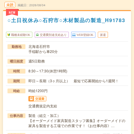
未読
掲載日
2026/08/04
NEW
○土日祝休み○石狩市○木材製品の製造_H91783
職種未経験OK
交通費別途支給あり
WEB登録OK
派遣
北海道石狩市
勤務地
手稲駅から車20分
週5日勤務
曜日頻度
8:30～17:30(休憩1時間)
時間
即日～長期（3ヶ月以上） 最短で応募開始から1週間！
期間
時給1200円
時給
交通費
交通費規定内支給
製造（組立・加工）
仕事内容
【オーダーメイド家具製造スタッフ募集】オーダーメイドの
家具を製造する工場での作業です！《お仕事内容》…