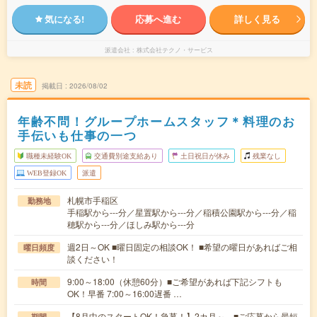
気になる!
応募へ進む
詳しく見る
派遣会社
株式会社テクノ・サービス
未読
掲載日
2026/08/02
年齢不問！グループホームスタッフ＊料理のお
手伝いも仕事の一つ
職種未経験OK
交通費別途支給あり
土日祝日が休み
残業なし
WEB登録OK
派遣
札幌市手稲区
勤務地
手稲駅から---分／星置駅から---分／稲積公園駅から---分／稲
穂駅から---分／ほしみ駅から---分
週2日～OK ■曜日固定の相談OK！ ■希望の曜日があればご相
曜日頻度
談ください！
9:00～18:00（休憩60分）■ご希望があれば下記シフトも
時間
OK！早番 7:00～16:00遅番 …
【8月中のスタートOK！急募！】2カ月～ ■ご応募から最短
期間