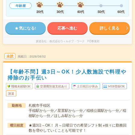
年齢層
20代
30代
40代
50代
60代
気になる!
応募へ進む
詳しく見る
派遣会社
株式会社ウィルオブ・ワーク FO事業部
未読
掲載日
2026/08/02
【年齢不問】週3日～OK！少人数施設で料理や
掃除のお手伝い
職種未経験OK
交通費別途支給あり
土日祝日が休み
WEB登録OK
派遣
札幌市手稲区
勤務地
手稲駅から---分／星置駅から---分／稲積公園駅から---分／稲
穂駅から---分／ほしみ駅から---分
★週3日～OK！ 月～日曜日での希望シフト制 ※徐々に勤務回
曜日頻度
数を増やしていくことも可能です！