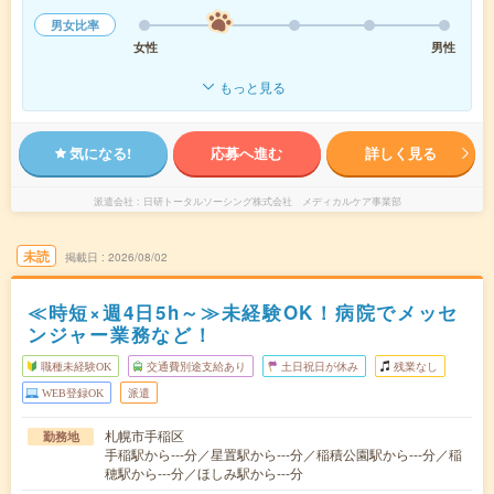
男女比率
女性
男性
もっと見る
気になる!
応募へ進む
詳しく見る
派遣会社
日研トータルソーシング株式会社 メディカルケア事業部
未読
掲載日
2026/08/02
≪時短×週4日5h～≫未経験OK！病院でメッセ
ンジャー業務など！
職種未経験OK
交通費別途支給あり
土日祝日が休み
残業なし
WEB登録OK
派遣
札幌市手稲区
勤務地
手稲駅から---分／星置駅から---分／稲積公園駅から---分／稲
穂駅から---分／ほしみ駅から---分