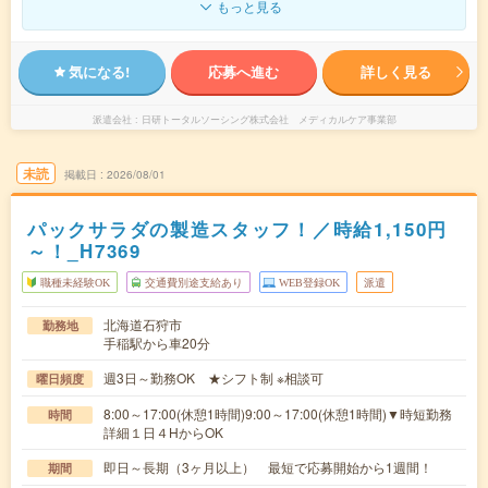
もっと見る
気になる!
応募へ進む
詳しく見る
派遣会社
日研トータルソーシング株式会社 メディカルケア事業部
未読
掲載日
2026/08/01
パックサラダの製造スタッフ！／時給1,150円
～！_H7369
職種未経験OK
交通費別途支給あり
WEB登録OK
派遣
北海道石狩市
勤務地
手稲駅から車20分
週3日～勤務OK ★シフト制 ※相談可
曜日頻度
8:00～17:00(休憩1時間)9:00～17:00(休憩1時間)▼時短勤務
時間
詳細１日４HからOK
即日～長期（3ヶ月以上） 最短で応募開始から1週間！
期間