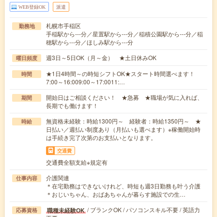
WEB登録OK
派遣
札幌市手稲区
勤務地
手稲駅から---分／星置駅から---分／稲積公園駅から---分／稲
穂駅から---分／ほしみ駅から---分
週3日～5日OK（月～金） ★土日休みOK
曜日頻度
★1日4時間～の時短シフトOK★スタート時間選べます！
時間
7:00～16:009:00～17:0011:…
開始日はご相談ください！ ★急募 ★職場が気に入れば、
期間
長期でも働けます！
無資格未経験：時給1300円～ 経験者：時給1350円～ ★
時給
日払い／週払い制度あり（月払いも選べます）※稼働開始時
は手続き完了次第のお支払いとなります。
交通費
交通費全額支給※規定有
介護関連
仕事内容
＊在宅勤務はできないけれど、時短も週3日勤務も叶う介護
＊おじいちゃん、おばあちゃんが暮らす施設での生…
/ ブランクOK / パソコンスキル不要 / 英語力
職種未経験OK
応募資格