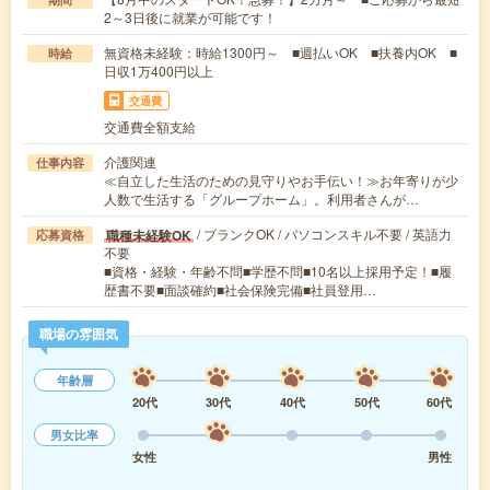
2～3日後に就業が可能です！
無資格未経験：時給1300円～ ■週払いOK ■扶養内OK ■
時給
日収1万400円以上
交通費
交通費全額支給
介護関連
仕事内容
≪自立した生活のための見守りやお手伝い！≫お年寄りが少
人数で生活する「グループホーム」。利用者さんが…
/ ブランクOK / パソコンスキル不要 / 英語力
職種未経験OK
応募資格
不要
■資格・経験・年齢不問■学歴不問■10名以上採用予定！■履
歴書不要■面談確約■社会保険完備■社員登用…
職場の雰囲気
年齢層
20代
30代
40代
50代
60代
男女比率
女性
男性