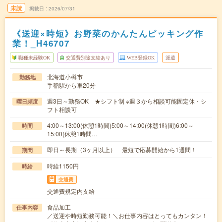
未読
掲載日
2026/07/31
《送迎×時短》お野菜のかんたんピッキング作
業！_H46707
職種未経験OK
交通費別途支給あり
WEB登録OK
派遣
北海道小樽市
勤務地
手稲駅から車20分
週3日～勤務OK ★シフト制 ※週３から相談可能固定休・シ
曜日頻度
フト相談可
4:00～13:00(休憩1時間)5:00～14:00(休憩1時間)6:00～
時間
15:00(休憩1時間…
即日～長期（3ヶ月以上） 最短で応募開始から1週間！
期間
時給1150円
時給
交通費
交通費規定内支給
食品加工
仕事内容
／送迎や時短勤務可能！＼お仕事内容はとってもカンタン！