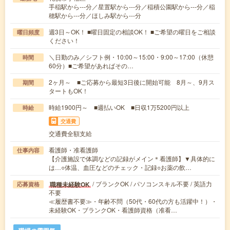
手稲駅から---分／星置駅から---分／稲積公園駅から---分／稲
穂駅から---分／ほしみ駅から---分
週3日～OK！ ■曜日固定の相談OK！ ■ご希望の曜日をご相談
曜日頻度
ください！
＼日勤のみ／シフト例・10:00～15:00・9:00～17:00（休憩
時間
60分）■ご希望があればその…
2ヶ月～ ■ご応募から最短3日後に開始可能 8月～、9月ス
期間
タートもOK！
時給1900円～ ■週払いOK ■日収1万5200円以上
時給
交通費
交通費全額支給
看護師・准看護師
仕事内容
【介護施設で体調などの記録がメイン＊看護師】▼具体的に
は…○体温、血圧などのチェック・記録○お薬の飲…
/ ブランクOK / パソコンスキル不要 / 英語力
職種未経験OK
応募資格
不要
≪履歴書不要≫・年齢不問（50代・60代の方も活躍中！）・
未経験OK・ブランクOK・看護師資格（准看…