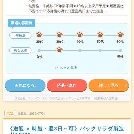
不要
無資格・未経験OK年齢不問★10名以上採用予定★履歴書は
不要です▽応募後の流れ1)翌営業日までに担当…
職場の雰囲気
年齢層
20代
30代
40代
50代
60代
男女比率
女性
男性
もっと見る
気になる!
応募へ進む
詳しく見る
派遣会社
マンパワーグループ株式会社 ケアサービス事業部 （医療福祉介護関連）
未読
掲載日
2026/07/31
《送迎 × 時短・週3日～可》パックサラダ製造