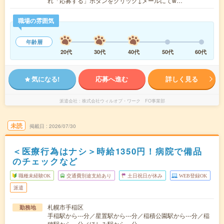
れ「応募する」ボタンをクリック↓メールにてw…
職場の雰囲気
年齢層
20代
30代
40代
50代
60代
気になる!
応募へ進む
詳しく見る
派遣会社
株式会社ウィルオブ・ワーク FO事業部
未読
掲載日
2026/07/30
＜医療行為はナシ＞時給1350円！病院で備品
のチェックなど
職種未経験OK
交通費別途支給あり
土日祝日が休み
WEB登録OK
派遣
札幌市手稲区
勤務地
手稲駅から---分／星置駅から---分／稲積公園駅から---分／稲
穂駅から---分／ほしみ駅から---分