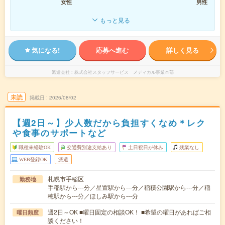
女性
男性
もっと見る
気になる!
応募へ進む
詳しく見る
派遣会社
株式会社スタッフサービス メディカル事業本部
未読
掲載日
2026/08/02
【週2日～】少人数だから負担すくなめ＊レク
や食事のサポートなど
職種未経験OK
交通費別途支給あり
土日祝日が休み
残業なし
WEB登録OK
派遣
札幌市手稲区
勤務地
手稲駅から---分／星置駅から---分／稲積公園駅から---分／稲
穂駅から---分／ほしみ駅から---分
週2日～OK ■曜日固定の相談OK！ ■希望の曜日があればご相
曜日頻度
談ください！