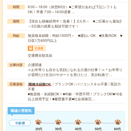
9:00～18:00（休憩60分）■ご希望があれば下記シフトも
時間
OK！早番 7:00～16:00遅番 …
【現在も積極採用中！急募！】2カ月～ ■ご応募から最短2
期間
～3日後の就業も相談可能です！
無資格未経験：時給1300円～ ■週払いOK ■扶養内OK ■
時給
日収1万400円以上
交通費
交通費全額支給
介護関連
仕事内容
≪お年寄りも自分も笑顔になれる介護の仕事！≫＊お年寄り
が昼間だけ生活のサポートを受けたり、気分転換で…
/ ブランクOK / パソコンスキル不要 / 英語力
職種未経験OK
応募資格
不要
■無資格・未経験OK！■年齢・学歴不問！ブランクOK!■10名
以上採用予定！■履歴書不要■社会保険完…
職場の雰囲気
年齢層
20代
30代
40代
50代
60代