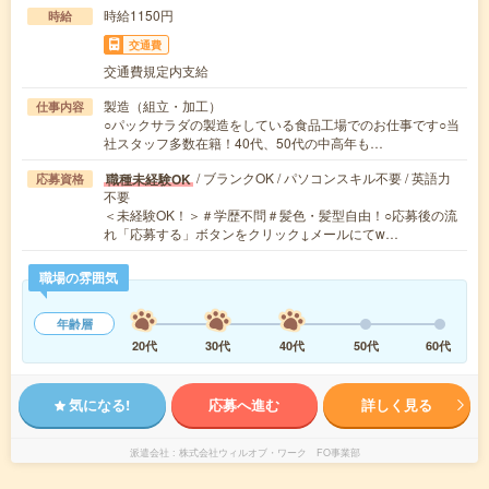
時給1150円
時給
交通費
交通費規定内支給
製造（組立・加工）
仕事内容
○パックサラダの製造をしている食品工場でのお仕事です○当
社スタッフ多数在籍！40代、50代の中高年も…
/ ブランクOK / パソコンスキル不要 / 英語力
職種未経験OK
応募資格
不要
＜未経験OK！＞＃学歴不問＃髪色・髪型自由！○応募後の流
れ「応募する」ボタンをクリック↓メールにてw…
職場の雰囲気
年齢層
20代
30代
40代
50代
60代
気になる!
応募へ進む
詳しく見る
派遣会社
株式会社ウィルオブ・ワーク FO事業部