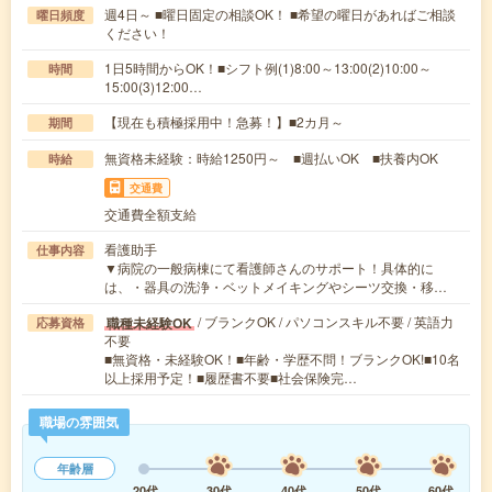
週4日～ ■曜日固定の相談OK！ ■希望の曜日があればご相談
曜日頻度
ください！
1日5時間からOK！■シフト例(1)8:00～13:00(2)10:00～
時間
15:00(3)12:00…
【現在も積極採用中！急募！】■2カ月～
期間
無資格未経験：時給1250円～ ■週払いOK ■扶養内OK
時給
交通費
交通費全額支給
看護助手
仕事内容
▼病院の一般病棟にて看護師さんのサポート！具体的に
は、・器具の洗浄・ベットメイキングやシーツ交換・移…
/ ブランクOK / パソコンスキル不要 / 英語力
職種未経験OK
応募資格
不要
■無資格・未経験OK！■年齢・学歴不問！ブランクOK!■10名
以上採用予定！■履歴書不要■社会保険完…
職場の雰囲気
年齢層
20代
30代
40代
50代
60代