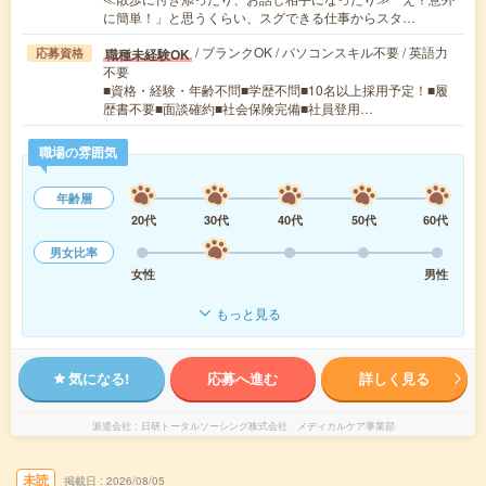
に簡単！」と思うくらい、スグできる仕事からスタ…
/ ブランクOK / パソコンスキル不要 / 英語力
職種未経験OK
応募資格
不要
■資格・経験・年齢不問■学歴不問■10名以上採用予定！■履
歴書不要■面談確約■社会保険完備■社員登用…
職場の雰囲気
年齢層
20代
30代
40代
50代
60代
男女比率
女性
男性
もっと見る
気になる!
応募へ進む
詳しく見る
派遣会社
日研トータルソーシング株式会社 メディカルケア事業部
未読
掲載日
2026/08/05