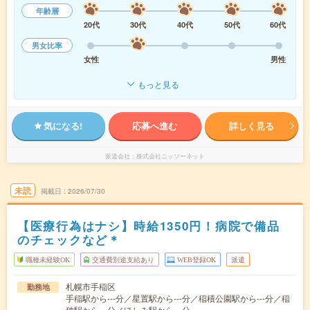
年齢層
20代
30代
40代
50代
60代
男女比率
女性
男性
もっと見る
気になる!
応募へ進む
詳しく見る
派遣会社
株式会社ニッソーネット
未読
掲載日
2026/07/30
【医療行為はナシ】時給1350円！病院で備品
のチェックなど＊
職種未経験OK
交通費別途支給あり
WEB登録OK
派遣
札幌市手稲区
勤務地
手稲駅から---分／星置駅から---分／稲積公園駅から---分／稲
穂駅から---分／ほしみ駅から---分