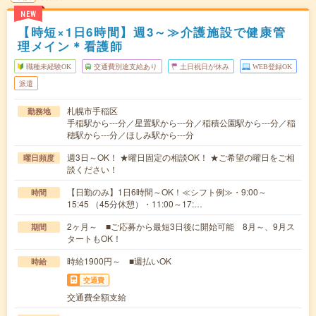
NEW
【時短×1日6時間】週3～≫介護施設で健康管
理メイン＊看護師
職種未経験OK
交通費別途支給あり
土日祝日が休み
WEB登録OK
派遣
札幌市手稲区
勤務地
手稲駅から---分／星置駅から---分／稲積公園駅から---分／稲
穂駅から---分／ほしみ駅から---分
週3日～OK！ ★曜日固定の相談OK！ ★ご希望の曜日をご相
曜日頻度
談ください！
【日勤のみ】1日6時間～OK！≪シフト例≫・9:00～
時間
15:45 （45分休憩）・11:00～17:…
2ヶ月～ ■ご応募から最短3日後に開始可能 8月～、9月ス
期間
タートもOK！
時給1900円～ ■週払いOK
時給
交通費
交通費全額支給