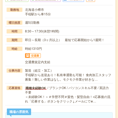
北海道小樽市
勤務地
手稲駅から車15分
週5日勤務
曜日頻度
8:30～17:30(休憩1時間)
時間
即日～長期（3ヶ月以上） 最短で応募開始から1週間！
期間
時給1310円
時給
交通費
交通費規定内支給
製造（組立・加工）
仕事内容
手稲駅から送迎あり！私有車通勤も可能！ 食肉加工スタッフ
募集！難しい作業はなし。モクモク作業が好きな…
/ ブランクOK / パソコンスキル不要 / 英語力
職種未経験OK
応募資格
不要
＜未経験OK！＞＃学歴不問＃髪色・髪型自由！○応募後の流
れ「応募する」ボタンをクリック↓メールにてw…
職場の雰囲気