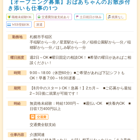
【オープニング募集】おばあちゃんのお散歩付
き添いも仕事の1つ
職種未経験OK
交通費別途支給あり
土日祝日が休み
残業なし
WEB登録OK
派遣
札幌市手稲区
勤務地
手稲駅から---分／星置駅から---分／稲積公園駅から---分／稲
穂駅から---分／ほしみ駅から---分
週2日～OK ■曜日固定の相談OK！ ■希望の曜日があればご相
曜日頻度
談ください！
9:00～18:00（休憩60分）■ご希望があれば下記シフトも
時間
OK！早番 7:00～16:00遅番 …
【8月中のスタートOK！急募！】2カ月～ ■ご応募から最短
期間
2～3日後に就業が可能です！
無資格未経験：時給1300円～ ■週払いOK ■扶養内OK ■
時給
日収1万400円以上
交通費
交通費全額支給
介護関連
仕事内容
≪散歩に付き添ったり、お話し相手になったり≫「え？意外