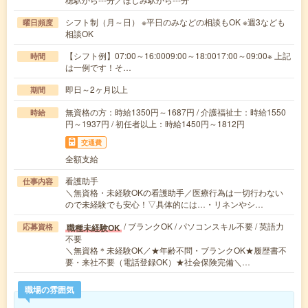
シフト制（月～日） ※平日のみなどの相談もOK ※週3なども
曜日頻度
相談OK
【シフト例】07:00～16:0009:00～18:0017:00～09:00※ 上記
時間
は一例です！そ…
即日～2ヶ月以上
期間
無資格の方：時給1350円～1687円 / 介護福祉士：時給1550
時給
円～1937円 / 初任者以上：時給1450円～1812円
交通費
全額支給
看護助手
仕事内容
＼無資格・未経験OKの看護助手／医療行為は一切行わない
ので未経験でも安心！▽具体的には…・リネンやシ…
/ ブランクOK / パソコンスキル不要 / 英語力
職種未経験OK
応募資格
不要
＼無資格＊未経験OK／★年齢不問・ブランクOK★履歴書不
要・来社不要（電話登録OK）★社会保険完備＼…
職場の雰囲気