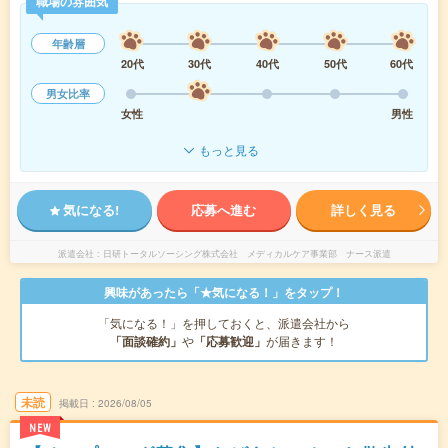
職場の雰囲気
年齢層
20代
30代
40代
50代
60代
男女比率
女性
男性
もっと見る
気になる!
応募へ進む
詳しく見る
派遣会社
日研トータルソーシング株式会社 メディカルケア事業部 ナース派遣
興味があったら「★気になる！」をタップ！
「気になる！」を押しておくと、派遣会社から
「面談確約」
や
「応募歓迎」
が届きます！
未読
掲載日
2026/08/05
NEW