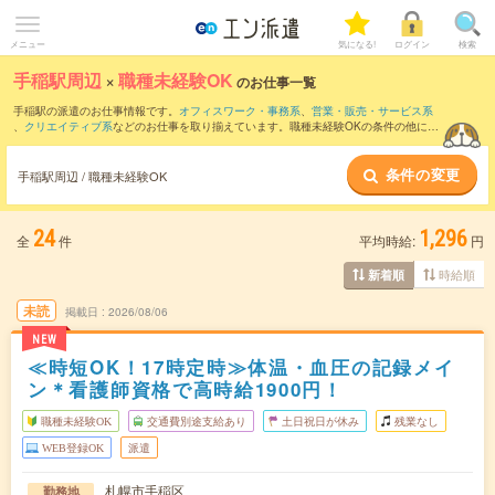
メニュー
気になる!
ログイン
検索
手稲駅周辺
×
職種未経験OK
のお仕事一覧
手稲駅の派遣のお仕事情報です。
オフィスワーク・事務系
、
営業・販売・サービス系
、
クリエイティブ系
などのお仕事を取り揃えています。職種未経験OKの条件の他に、
交通費別途支給あり
、
友だちと一緒の応募OK
、
週4日勤務
などのこだわり条件も取り
揃えています。
条件の変更
手稲駅周辺 / 職種未経験OK
24
1,296
全
件
平均時給:
円
時給順
新着順
未読
掲載日
2026/08/06
NEW
≪時短OK！17時定時≫体温・血圧の記録メイ
ン＊看護師資格で高時給1900円！
職種未経験OK
交通費別途支給あり
土日祝日が休み
残業なし
WEB登録OK
派遣
札幌市手稲区
勤務地