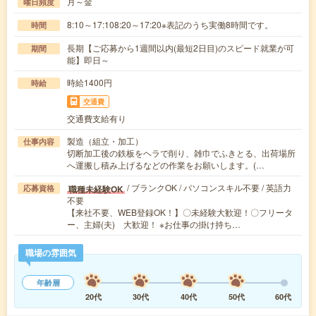
月～金
曜日頻度
8:10～17:108:20～17:20※表記のうち実働8時間です。
時間
長期【ご応募から1週間以内(最短2日目)のスピード就業が可
期間
能】即日～
時給1400円
時給
交通費
交通費支給有り
製造（組立・加工）
仕事内容
切断加工後の鉄板をヘラで削り、雑巾でふきとる、出荷場所
へ運搬し積み上げるなどの作業をお願いします。(…
/ ブランクOK / パソコンスキル不要 / 英語力
職種未経験OK
応募資格
不要
【来社不要、WEB登録OK！】〇未経験大歓迎！〇フリータ
ー、主婦(夫) 大歓迎！ ※お仕事の掛け持ち…
職場の雰囲気
年齢層
20代
30代
40代
50代
60代