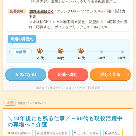
《仕事内容》出来上がったパックサラダを配送先ご…
/ ブランクOK / パソコンスキル不要 / 英語力
職種未経験OK
応募資格
不要
＜未経験OK！＞＃学歴不問＃髪色・髪型自由！○応募後の流
れ「応募する」ボタンをクリック↓メールにてw…
職場の雰囲気
年齢層
20代
30代
40代
50代
60代
気になる!
応募へ進む
詳しく見る
派遣会社
株式会社ウィルオブ・ワーク FO事業部
未読
掲載日
2026/07/31
＼10年後にも残る仕事／～60代も現役活躍中
の職場へ＊介護
職種未経験OK
交通費別途支給あり
土日祝日が休み
残業なし