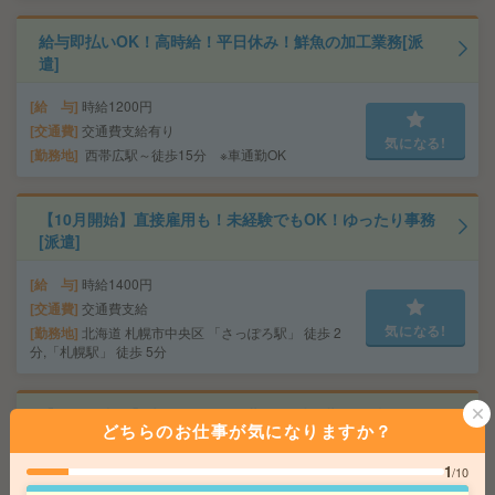
給与即払いOK！高時給！平日休み！鮮魚の加工業務[派
遣]
給 与
時給1200円
交通費
交通費支給有り
気になる!
勤務地
西帯広駅～徒歩15分 ※車通勤OK
【10月開始】直接雇用も！未経験でもOK！ゆったり事務
[派遣]
給 与
時給1400円
交通費
交通費支給
気になる!
勤務地
北海道 札幌市中央区 「さっぽろ駅」 徒歩 2
分,「札幌駅」 徒歩 5分
【チカホ直結】大人気！週4日勤務＊時短勤務＊事務的軽
どちらのお仕事が気になりますか？
作業[派遣]
1
/10
給 与
時給1300円