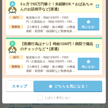
交通費
交通費支給
3ヵ月で65万円稼ぐ！未経験OK＊おばあちゃ
気になる!
勤務地
北海道 札幌市中央区 「大通駅」 徒歩 4分,
んのお話相手など[派遣]
「さっぽろ駅」 徒歩 5分
無資格の方：時給1240円～1550
給与
円 / 介護福祉士：時給1550円～1937
【旭川市】時給1,350円！大手グループでのオフィスワー
円 / 初任者以上：時給1450円～1812
【小樽市】小樽駅・南小樽駅・小樽築
気になる!
勤務地
円
ク！[派遣]
港駅・朝里駅・銭函駅など勤務地多
数！
給 与
時給1350円＋交
【医療行為はナシ】時給1240円！病院で備品
交通費
交通費別途規定支給
気になる!
のチェックなど＊[派遣]
勤務地
JR函館本線 旭川駅 車7分
無資格の方：時給1240円～1550
給与
円 / 介護福祉士：時給1550円～1937
≪事務デビューを応援！≫保険事務のサポートスタッ
円 / 初任者以上：時給1450円～1812
【小樽市】小樽駅・南小樽駅・小樽築
気になる!
勤務地
フ！[派遣]
円
港駅・朝里駅・銭函駅など勤務地多
数！
給 与
時給1350円＋交
交通費
交通費規定支給
スキップ
どちらも気になる！
気になる!
勤務地
JR函館本線 旭川駅 徒歩11分
しばらく表示しない
【オープニング募集】おばあちゃんのお散歩付き添いも