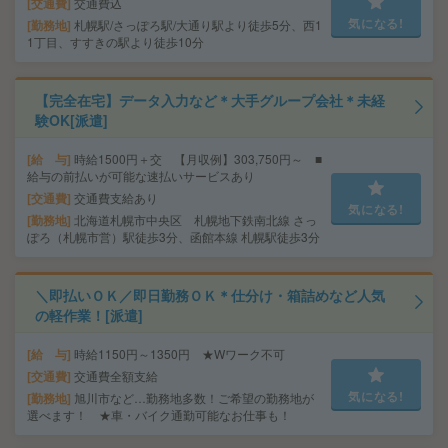
交通費
交通費込
気になる!
勤務地
札幌駅/さっぽろ駅/大通り駅より徒歩5分、西1
1丁目、すすきの駅より徒歩10分
【完全在宅】データ入力など＊大手グループ会社＊未経
験OK[派遣]
給 与
時給1500円＋交 【月収例】303,750円～ ■
給与の前払いが可能な速払いサービスあり
交通費
交通費支給あり
気になる!
勤務地
北海道札幌市中央区 札幌地下鉄南北線 さっ
ぽろ（札幌市営）駅徒歩3分、函館本線 札幌駅徒歩3分
＼即払いＯＫ／即日勤務ＯＫ＊仕分け・箱詰めなど人気
の軽作業！[派遣]
給 与
時給1150円～1350円 ★Wワーク不可
交通費
交通費全額支給
気になる!
勤務地
旭川市など…勤務地多数！ご希望の勤務地が
選べます！ ★車・バイク通勤可能なお仕事も！