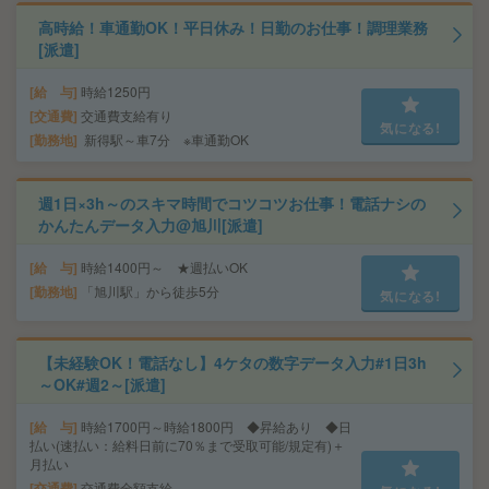
高時給！車通勤OK！平日休み！日勤のお仕事！調理業務
[派遣]
給 与
時給1250円
交通費
交通費支給有り
気になる!
勤務地
新得駅～車7分 ※車通勤OK
週1日×3h～のスキマ時間でコツコツお仕事！電話ナシの
かんたんデータ入力@旭川[派遣]
給 与
時給1400円～ ★週払いOK
勤務地
「旭川駅」から徒歩5分
気になる!
【未経験OK！電話なし】4ケタの数字データ入力#1日3h
～OK#週2～[派遣]
給 与
時給1700円～時給1800円 ◆昇給あり ◆日
払い(速払い：給料日前に70％まで受取可能/規定有)＋
月払い
交通費
交通費全額支給