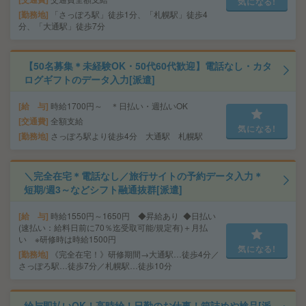
気になる!
勤務地
「さっぽろ駅」徒歩1分、「札幌駅」徒歩4
分、「大通駅」徒歩7分
【50名募集＊未経験OK・50代60代歓迎】電話なし・カタ
ログギフトのデータ入力[派遣]
給 与
時給1700円～ ＊日払い・週払いOK
交通費
全額支給
気になる!
勤務地
さっぽろ駅より徒歩4分 大通駅 札幌駅
＼完全在宅＊電話なし／旅行サイトの予約データ入力＊
短期/週3～などシフト融通抜群[派遣]
給 与
時給1550円～1650円 ◆昇給あり ◆日払い
(速払い：給料日前に70％迄受取可能/規定有)＋月払
い ※研修時は時給1500円
気になる!
勤務地
《完全在宅！》研修期間→大通駅…徒歩4分／
さっぽろ駅…徒歩7分／札幌駅…徒歩10分
給与即払いOK！高時給！日勤のお仕事！箱詰めや検品[派