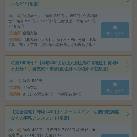
手など＊[派遣]
給 与
無資格の方：時給1350円～1687円 / 介護福祉
士：時給1550円～1937円 / 初任者以上：時給1450円
～1812円
交通費
全額支給
気になる!
勤務地
【札幌市中央区】さっぽろ・円山公園・中島
公園・西１１丁目・資生館小学校前など勤務地多数！
時給1500円＊【年収400万以上×正社員の可能性】賞与4
ヶ月分！手当充実＊事務[正社員への紹介予定派遣]
給 与
時給1500円
交通費
全額支給
気になる!
勤務地
さっぽろ駅徒歩2分、札幌駅徒歩3分
【完全在宅】時給1400円＊メールメイン！面接日程調整
などの事務アシスタント[派遣]
給 与
時給1400円 月収例 217,000円+残業代 ◆
在宅手当（200円/日）支給あり♪