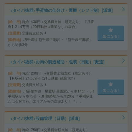
<タイパ抜群>手荷物の仕分け・運搬（シフト制）[派遣]
給 与
時給1430円 ※交通費支給（規定あり） 【月収
例】21.4万円（20日勤務 ※残業なしの場合）
交通費
交通費支給あり
気になる!
勤務地
JR千歳線 新千歳空港駅 ・「新千歳空港駅」
から徒歩3分
<タイパ抜群>お肉の製造補助・包装（日勤）[派遣]
給 与
時給1230円 ※交通費全額支給（規定あり）
【月収例】21.5万円（21日勤務+残業10h）
交通費
交通費支給あり
気になる!
勤務地
JR函館本線 星置駅 星置駅から車14分 ・JR
手稲駅から車15分 ・JR篠路駅から車20分 ＊手稲駅ま
たは石狩市花川エリアからの送迎あり！ ＊、、
<タイパ抜群>設備管理（日勤）[派遣]
給 与
時給1750円 ※交通費全額支給（規定あり）