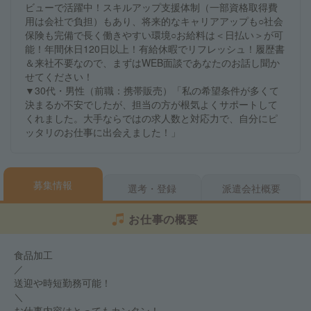
ビューで活躍中！スキルアップ支援体制（一部資格取得費
用は会社で負担）もあり、将来的なキャリアアップも○社会
保険も完備で長く働きやすい環境○お給料は＜日払い＞が可
能！年間休日120日以上！有給休暇でリフレッシュ！履歴書
＆来社不要なので、まずはWEB面談であなたのお話し聞か
せてください！
▼30代・男性（前職：携帯販売）「私の希望条件が多くて
決まるか不安でしたが、担当の方が根気よくサポートして
くれました。大手ならではの求人数と対応力で、自分にピ
ッタリのお仕事に出会えました！」
募集情報
選考・登録
派遣会社概要
お仕事の概要
食品加工
／
送迎や時短勤務可能！
＼
お仕事内容はとってもカンタン！