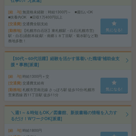
仕事の1つ[派遣]
給 与
無資格未経験：時給1300円～ ■週払いOK
■扶養内OK ■日収1万400円以上
交通費
交通費全額支給
気になる!
勤務地
【札幌市白石区】東札幌駅・白石(札幌市営)
駅・白石(函館本線)駅・南郷１８丁目駅・菊水駅など勤
務地多数！
【50代～60代活躍】経験を活かす落着いた職場*補助金支
援＊事務[派遣]
給 与
時給1300円＋交
交通費
交通費支給有
気になる!
勤務地
札幌市営南北線 さっぽろ駅 徒歩10分/札幌市
営東西線 西11丁目駅 徒歩11分
＼週1～＆時短もOK／図書館、新規書籍の情報を入力す
るだけ！WワークOK[派遣]
給 与
時給1800円