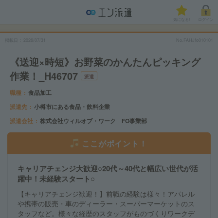
気になる!
ログイン
掲載日
2026/07/31
No.FAHJfo010101
《送迎×時短》お野菜のかんたんピッキング
作業！_H46707
派遣
職種
食品加工
派遣先
小樽市にある食品・飲料企業
派遣会社
株式会社ウィルオブ・ワーク FO事業部
ここがポイント！
キャリアチェンジ大歓迎○20代～40代と幅広い世代が活
躍中！未経験スタート○
【キャリアチェンジ歓迎！】前職の経験は様々！アパレル
や携帯の販売・車のディーラー・スーパーマーケットのス
タッフなど。様々な経歴のスタッフがものづくりワークデ