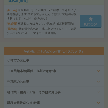
北広島[派遣]
給 与
時給1600円～1700円 ※ご経験・スキルによ
り考慮致します スマホでかんたんに前払いで給与が受
け取れます（※上限、条件あり）
交通費
車通勤の方はガソリン代支給（駐車場完備）
気になる!
勤務地
北海道北広島市 北広島アウトレット（各駅
からバスで25分） マイカー通勤可能
その他、こちらのお仕事もオススメです
小樽市のお仕事
ＪＲ函館本線(函館－旭川)のお仕事
手稲駅のお仕事
軽作業・物流・工場・その他のお仕事
職種未経験OKのお仕事