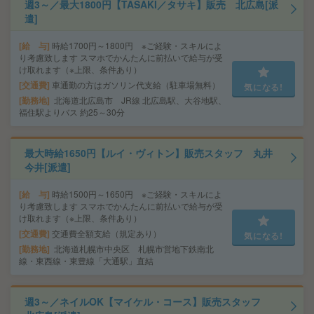
週3～／最大1800円【TASAKI／タサキ】販売 北広島[派
遣]
給 与
時給1700円～1800円 ※ご経験・スキルによ
り考慮致します スマホでかんたんに前払いで給与が受
け取れます（※上限、条件あり）
交通費
車通勤の方はガソリン代支給（駐車場無料）
気になる!
勤務地
北海道北広島市 JR線 北広島駅、大谷地駅、
福住駅よりバス 約25～30分
最大時給1650円【ルイ・ヴィトン】販売スタッフ 丸井
今井[派遣]
給 与
時給1500円～1650円 ※ご経験・スキルによ
り考慮致します スマホでかんたんに前払いで給与が受
け取れます（※上限、条件あり）
交通費
交通費全額支給（規定あり）
気になる!
勤務地
北海道札幌市中央区 札幌市営地下鉄南北
線・東西線・東豊線「大通駅」直結
週3～／ネイルOK【マイケル・コース】販売スタッフ