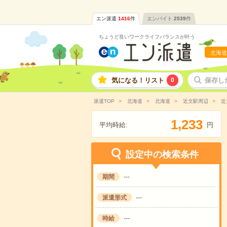
エン派遣
1416
件
エンバイト
2539
件
ちょうど良いワークライフバランスが叶う
北海道
気になる！リスト
0
保存し
派遣TOP
北海道
北海道
近文駅周辺
近
,
1
2
3
3
平均時給:
円
設定中の検索条件
期間
---
派遣形式
---
時給
---