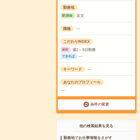
勤務地
近文
駅/路線
職種
---
こだわりINDEX
週2～3日勤務
絶対
---
できれば
キーワード
---
あなたのプロフィール
---
条件の変更
他の検索結果を見る
勤務地でお仕事情報をさがす