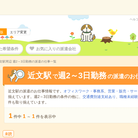
ヘル
版
エリア変更
た希望条件
お気に入りの派遣会社
文駅周辺 週2～3日勤務の派遣の仕事一覧
近文駅
週2～3日勤務
で
の派遣のお
近文駅の派遣のお仕事情報です。
オフィスワーク・事務系
、
営業・販売・サー
揃えています。週2～3日勤務の条件の他に、
交通費別途支給あり
、
職種未経験
件も取り揃えています。
1
1
1
件中
～
件を表示中
未読