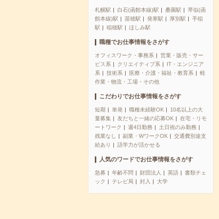
札幌駅
白石(函館本線)駅
桑園駅
琴似(函
館本線)駅
苗穂駅
発寒駅
厚別駅
手稲
駅
稲穂駅
ほしみ駅
職種でお仕事情報をさがす
オフィスワーク・事務系
営業・販売・サー
ビス系
クリエイティブ系
IT・エンジニア
系
技術系
医療・介護・福祉・教育系
軽
作業・物流・工場・その他
こだわりでお仕事情報をさがす
短期
単発
職種未経験OK
10名以上の大
量募集
友だちと一緒の応募OK
在宅・リモ
ートワーク
週4日勤務
土日祝のみ勤務
残業なし
副業・WワークOK
交通費別途支
給あり
語学力が活かせる
人気のワードでお仕事情報をさがす
急募
年齢不問
財団法人
英語
書類チェ
ック
テレビ局
封入
大学