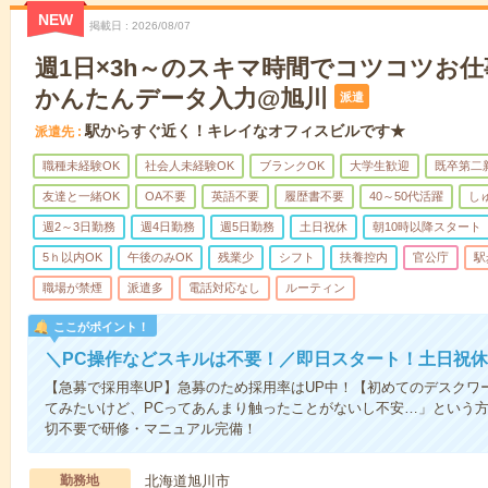
NEW
掲載日
2026/08/07
週1日×3h～のスキマ時間でコツコツお
かんたんデータ入力@旭川
派遣
駅からすぐ近く！キレイなオフィスビルです★
派遣先
職種未経験OK
社会人未経験OK
ブランクOK
大学生歓迎
既卒第二
友達と一緒OK
OA不要
英語不要
履歴書不要
40～50代活躍
し
週2～3日勤務
週4日勤務
週5日勤務
土日祝休
朝10時以降スタート
5ｈ以内OK
午後のみOK
残業少
シフト
扶養控内
官公庁
駅
職場が禁煙
派遣多
電話対応なし
ルーティン
ここがポイント！
＼PC操作などスキルは不要！／即日スタート！土日祝休
【急募で採用率UP】急募のため採用率はUP中！【初めてのデスクワ
てみたいけど、PCってあんまり触ったことがないし不安…」という
切不要で研修・マニュアル完備！
勤務地
北海道旭川市