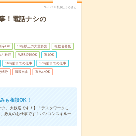
No.LCHK札幌_ふるさと
仕事！電話ナシの
新卒OK
10名以上の大量募集
複数名募集
ゅふ歓迎
WEB登録OK
週1OK
16時前までの仕事
17時前までの仕事
歩5分
服装自由
週払いOK
みも相談OK！
ーク、大歓迎です！】「デスクワークし
方、必見のお仕事です！パソコンスキル一