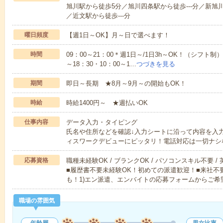
旭川駅から徒歩5分／旭川四条駅から徒歩---分／新旭川駅
／近文駅から徒歩---分
曜日頻度
【週1日～OK】月～日で選べます！
時間
09：00～21：00＊週1日～/1日3h～OK！（シフト制）
～18：30・10：00～1…
つづきを見る
期間
即日～長期 ★8月～9月～の開始もOK！
時給
時給1400円～ ★週払いOK
仕事内容
データ入力・タイピング
氏名や住所などを確認↓入力シートに沿って内容を入
ィスワークデビューにピッタリ！電話対応は一切ナシ
応募資格
職種未経験OK / ブランクOK / パソコンスキル不要 /
■履歴書不要未経験OK！初めての派遣歓迎！■来社不
も！1)エン派遣、エンバイトの応募フォームからご希
職場の雰囲気