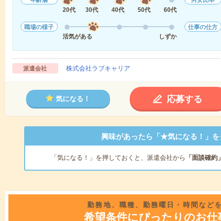
年齢層
男女比率
20代
30代
40代
50代
60代
職場の様子
仕事の仕方
活気がある
しずか
株式会社ラブキャリア
派遣会社
応募する
気になる！
興味があったら「★気になる！」を
「気になる！」を押しておくと、派遣会社から
「面談確約
勤務地、職種、勤務曜日・時間など
希望条件にぴったりのお仕