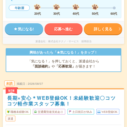
年齢層
20代
30代
40代
50代
60代
気になる!
応募へ進む
詳しく見る
派遣会社
株式会社テクノ・サービス 採用担当
興味があったら「★気になる！」をタップ！
「気になる！」を押しておくと、派遣会社から
「面談確約」
や
「応募歓迎」
が届きます！
未読
掲載日
2026/08/07
NEW
長期×安心＊WEB登録OK！未経験歓迎〇コツ
コツ軽作業スタッフ募集！
職種未経験OK
交通費別途支給あり
土日祝日が休み
WEB登録OK
派遣