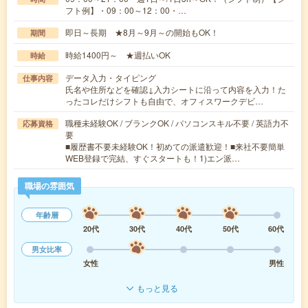
フト例】・09：00～12：00・…
即日～長期 ★8月～9月～の開始もOK！
期間
時給1400円～ ★週払いOK
時給
データ入力・タイピング
仕事内容
氏名や住所などを確認↓入力シートに沿って内容を入力！た
ったコレだけシフトも自由で、オフィスワークデビ…
職種未経験OK / ブランクOK / パソコンスキル不要 / 英語力不
応募資格
要
■履歴書不要未経験OK！初めての派遣歓迎！■来社不要簡単
WEB登録で完結、すぐスタートも！1)エン派…
職場の雰囲気
年齢層
20代
30代
40代
50代
60代
男女比率
女性
男性
もっと見る