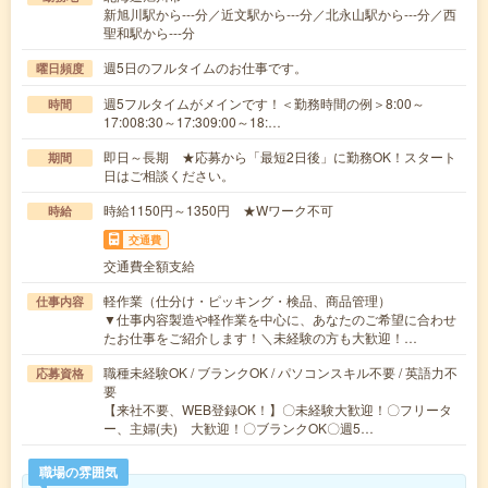
新旭川駅から---分／近文駅から---分／北永山駅から---分／西
聖和駅から---分
週5日のフルタイムのお仕事です。
曜日頻度
週5フルタイムがメインです！＜勤務時間の例＞8:00～
時間
17:008:30～17:309:00～18:…
即日～長期 ★応募から「最短2日後」に勤務OK！スタート
期間
日はご相談ください。
時給1150円～1350円 ★Wワーク不可
時給
交通費
交通費全額支給
軽作業（仕分け・ピッキング・検品、商品管理）
仕事内容
▼仕事内容製造や軽作業を中心に、あなたのご希望に合わせ
たお仕事をご紹介します！＼未経験の方も大歓迎！…
職種未経験OK / ブランクOK / パソコンスキル不要 / 英語力不
応募資格
要
【来社不要、WEB登録OK！】〇未経験大歓迎！〇フリータ
ー、主婦(夫) 大歓迎！〇ブランクOK〇週5…
職場の雰囲気