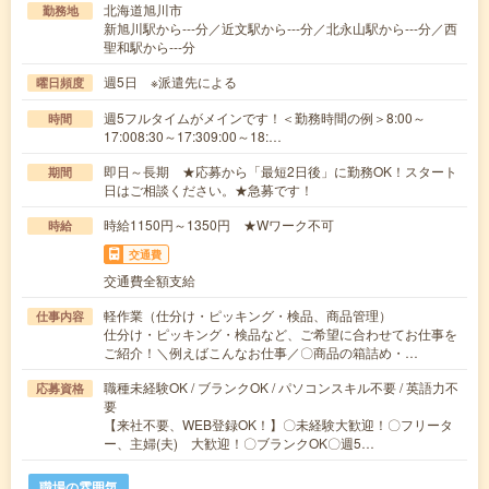
北海道旭川市
勤務地
新旭川駅から---分／近文駅から---分／北永山駅から---分／西
聖和駅から---分
週5日 ※派遣先による
曜日頻度
週5フルタイムがメインです！＜勤務時間の例＞8:00～
時間
17:008:30～17:309:00～18:…
即日～長期 ★応募から「最短2日後」に勤務OK！スタート
期間
日はご相談ください。★急募です！
時給1150円～1350円 ★Wワーク不可
時給
交通費
交通費全額支給
軽作業（仕分け・ピッキング・検品、商品管理）
仕事内容
仕分け・ピッキング・検品など、ご希望に合わせてお仕事を
ご紹介！＼例えばこんなお仕事／〇商品の箱詰め・…
職種未経験OK / ブランクOK / パソコンスキル不要 / 英語力不
応募資格
要
【来社不要、WEB登録OK！】〇未経験大歓迎！〇フリータ
ー、主婦(夫) 大歓迎！〇ブランクOK〇週5…
職場の雰囲気