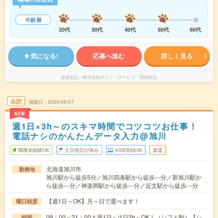
年齢層
20代
30代
40代
50代
60代
気になる!
応募へ進む
詳しく見る
派遣会社
株式会社テクノ・サービス 採用担当
未読
掲載日
2026/08/07
NEW
週1日×3h～のスキマ時間でコツコツお仕事！
電話ナシのかんたんデータ入力@旭川
職種未経験OK
土日祝日が休み
WEB登録OK
派遣
北海道旭川市
勤務地
旭川駅から徒歩5分／旭川四条駅から徒歩---分／新旭川駅か
ら徒歩---分／神楽岡駅から徒歩---分／近文駅から徒歩---分
【週1日～OK】月～日で選べます！
曜日頻度
09：00～21：00＊週1日～/1日3h～OK！（シフト制）【シ
時間