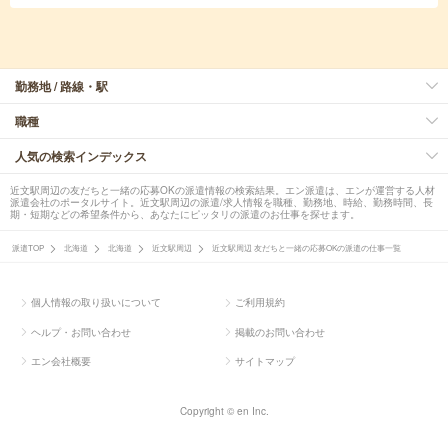
勤務地 / 路線・駅
職種
人気の検索インデックス
近文駅周辺の友だちと一緒の応募OKの派遣情報の検索結果。エン派遣は、エンが運営する人材
派遣会社のポータルサイト。近文駅周辺の派遣/求人情報を職種、勤務地、時給、勤務時間、長
期・短期などの希望条件から、あなたにピッタリの派遣のお仕事を探せます。
派遣TOP
北海道
北海道
近文駅周辺
近文駅周辺 友だちと一緒の応募OKの派遣の仕事一覧
個人情報の取り扱いについて
ご利用規約
ヘルプ・お問い合わせ
掲載のお問い合わせ
エン会社概要
サイトマップ
Copyright © en Inc.