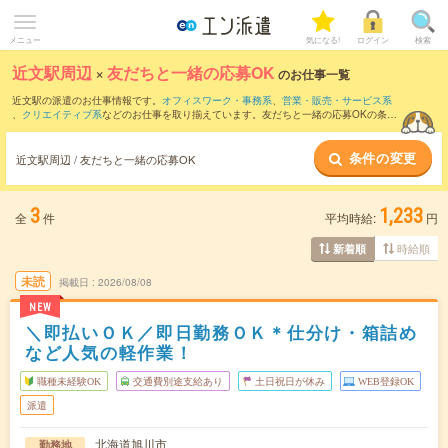
メニュー
気になる!
ログイン
検索
近文駅周辺
×
友だちと一緒の応募OK
のお仕事一覧
近文駅の派遣のお仕事情報です。
オフィスワーク・事務系
、
営業・販売・サービス系
、
クリエイティブ系
などのお仕事を取り揃えています。友だちと一緒の応募OKの条件
の他に、
交通費別途支給あり
、
職種未経験OK
、
週4日勤務
などのこだわり条件も取り
揃えています。
条件の変更
近文駅周辺 / 友だちと一緒の応募OK
3
1,233
全
件
平均時給:
円
時給順
新着順
未読
掲載日
2026/08/08
NEW
＼即払いＯＫ／即日勤務ＯＫ＊仕分け・箱詰め
など人気の軽作業！
職種未経験OK
交通費別途支給あり
土日祝日が休み
WEB登録OK
派遣
北海道旭川市
勤務地