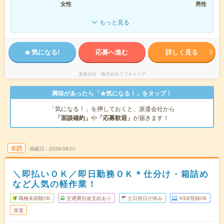
女性
男性
もっと見る
気になる!
応募へ進む
詳しく見る
派遣会社
株式会社ラブキャリア
興味があったら「★気になる！」をタップ！
「気になる！」を押しておくと、派遣会社から
「面談確約」
や
「応募歓迎」
が届きます！
未読
掲載日
2026/08/01
＼即払いＯＫ／即日勤務ＯＫ＊仕分け・箱詰め
など人気の軽作業！
職種未経験OK
交通費別途支給あり
土日祝日が休み
WEB登録OK
派遣