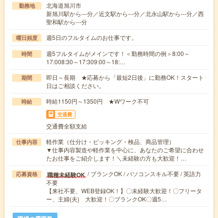
北海道旭川市
勤務地
新旭川駅から---分／近文駅から---分／北永山駅から---分／西
聖和駅から---分
週5日のフルタイムのお仕事です。
曜日頻度
週5フルタイムがメインです！＜勤務時間の例＞8:00～
時間
17:008:30～17:309:00～18:…
即日～長期 ★応募から「最短2日後」に勤務OK！スタート
期間
日はご相談ください。
時給1150円～1350円 ★Wワーク不可
時給
交通費
交通費全額支給
軽作業（仕分け・ピッキング・検品、商品管理）
仕事内容
▼仕事内容製造や軽作業を中心に、あなたのご希望に合わせ
たお仕事をご紹介します！＼未経験の方も大歓迎！…
/ ブランクOK / パソコンスキル不要 / 英語力
職種未経験OK
応募資格
不要
【来社不要、WEB登録OK！】〇未経験大歓迎！〇フリータ
ー、主婦(夫) 大歓迎！〇ブランクOK〇週5…