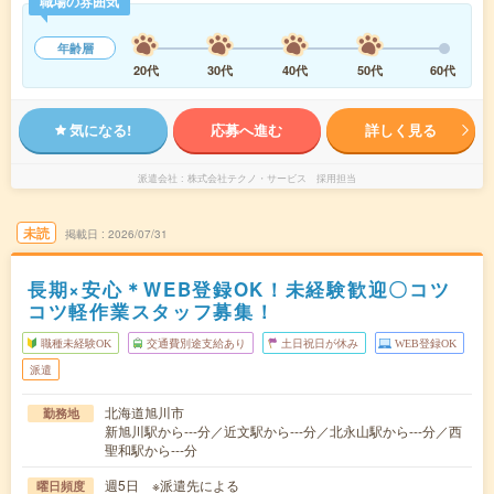
職場の雰囲気
年齢層
20代
30代
40代
50代
60代
気になる!
応募へ進む
詳しく見る
派遣会社
株式会社テクノ・サービス 採用担当
未読
掲載日
2026/07/31
長期×安心＊WEB登録OK！未経験歓迎〇コツ
コツ軽作業スタッフ募集！
職種未経験OK
交通費別途支給あり
土日祝日が休み
WEB登録OK
派遣
北海道旭川市
勤務地
新旭川駅から---分／近文駅から---分／北永山駅から---分／西
聖和駅から---分
週5日 ※派遣先による
曜日頻度