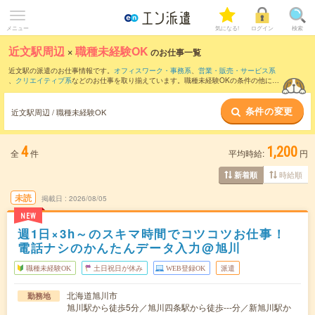
メニュー
気になる!
ログイン
検索
近文駅周辺
×
職種未経験OK
のお仕事一覧
近文駅の派遣のお仕事情報です。
オフィスワーク・事務系
、
営業・販売・サービス系
、
クリエイティブ系
などのお仕事を取り揃えています。職種未経験OKの条件の他に、
交通費別途支給あり
、
友だちと一緒の応募OK
、
週4日勤務
などのこだわり条件も取り
揃えています。
条件の変更
近文駅周辺 / 職種未経験OK
4
1,200
全
件
平均時給:
円
時給順
新着順
未読
掲載日
2026/08/05
NEW
週1日×3h～のスキマ時間でコツコツお仕事！
電話ナシのかんたんデータ入力@旭川
職種未経験OK
土日祝日が休み
WEB登録OK
派遣
北海道旭川市
勤務地
旭川駅から徒歩5分／旭川四条駅から徒歩---分／新旭川駅か