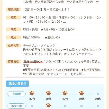
ら徒歩---分／神楽岡駅から徒歩---分／近文駅から徒歩---分
【週1日～OK】月～日で選べます！
曜日頻度
09：00～21：00＊週1日～/1日3h～OK！（シフト制）【シ
時間
フト例】・09：00～12：00・…
即日～長期 ★8月～9月～の開始もOK！
期間
時給1400円～ ★週払いOK
時給
データ入力・タイピング
仕事内容
氏名や住所などを確認↓入力シートに沿って内容を入力！た
ったコレだけシフトも自由で、オフィスワークデビ…
/ ブランクOK / パソコンスキル不要 / 英語力
職種未経験OK
応募資格
不要
■履歴書不要未経験OK！初めての派遣歓迎！■来社不要簡単
WEB登録で完結、すぐスタートも！1)エン派…
職場の雰囲気
年齢層
20代
30代
40代
50代
60代
男女比率