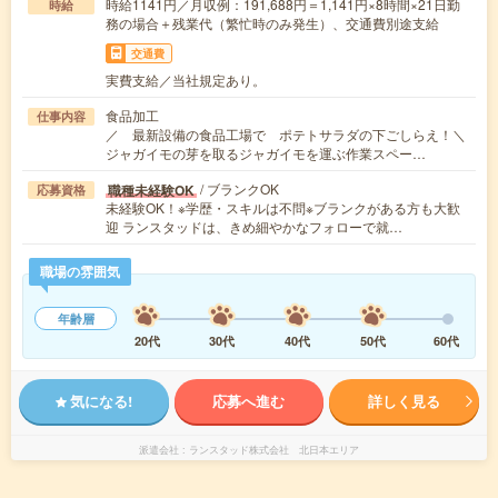
時給1141円／月収例：191,688円＝1,141円×8時間×21日勤
時給
務の場合＋残業代（繁忙時のみ発生）、交通費別途支給
交通費
実費支給／当社規定あり。
食品加工
仕事内容
／ 最新設備の食品工場で ポテトサラダの下ごしらえ！＼
ジャガイモの芽を取るジャガイモを運ぶ作業スペー…
/ ブランクOK
職種未経験OK
応募資格
未経験OK！※学歴・スキルは不問※ブランクがある方も大歓
迎 ランスタッドは、きめ細やかなフォローで就…
職場の雰囲気
年齢層
20代
30代
40代
50代
60代
気になる!
応募へ進む
詳しく見る
派遣会社
ランスタッド株式会社 北日本エリア