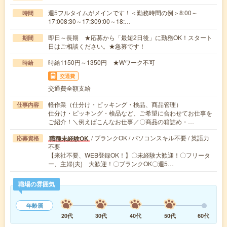
週5フルタイムがメインです！＜勤務時間の例＞8:00～
時間
17:008:30～17:309:00～18:…
即日～長期 ★応募から「最短2日後」に勤務OK！スタート
期間
日はご相談ください。★急募です！
時給1150円～1350円 ★Wワーク不可
時給
交通費
交通費全額支給
軽作業（仕分け・ピッキング・検品、商品管理）
仕事内容
仕分け・ピッキング・検品など、ご希望に合わせてお仕事を
ご紹介！＼例えばこんなお仕事／〇商品の箱詰め・…
/ ブランクOK / パソコンスキル不要 / 英語力
職種未経験OK
応募資格
不要
【来社不要、WEB登録OK！】〇未経験大歓迎！〇フリータ
ー、主婦(夫) 大歓迎！〇ブランクOK〇週5…
職場の雰囲気
年齢層
20代
30代
40代
50代
60代