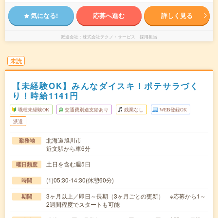
気になる!
応募へ進む
詳しく見る
派遣会社
株式会社テクノ・サービス 採用担当
未読
【未経験OK】みんなダイスキ！ポテサラづく
り！時給1141円
職種未経験OK
交通費別途支給あり
残業なし
WEB登録OK
派遣
北海道旭川市
勤務地
近文駅から車6分
土日を含む週5日
曜日頻度
(1)05:30-14:30(休憩60分)
時間
3ヶ月以上／即日～長期（3ヶ月ごとの更新） ※応募から1～
期間
2週間程度でスタートも可能