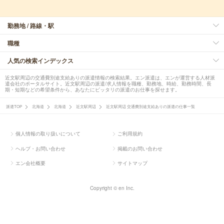
勤務地 / 路線・駅
職種
人気の検索インデックス
近文駅周辺の交通費別途支給ありの派遣情報の検索結果。エン派遣は、エンが運営する人材派
遣会社のポータルサイト。近文駅周辺の派遣/求人情報を職種、勤務地、時給、勤務時間、長
期・短期などの希望条件から、あなたにピッタリの派遣のお仕事を探せます。
派遣TOP
北海道
北海道
近文駅周辺
近文駅周辺 交通費別途支給ありの派遣の仕事一覧
個人情報の取り扱いについて
ご利用規約
ヘルプ・お問い合わせ
掲載のお問い合わせ
エン会社概要
サイトマップ
Copyright © en Inc.