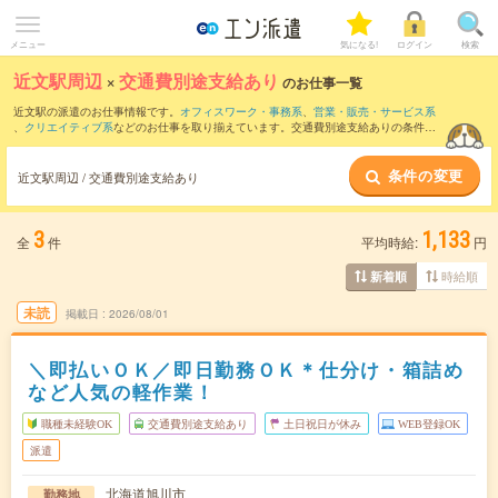
メニュー
気になる!
ログイン
検索
近文駅周辺
×
交通費別途支給あり
のお仕事一覧
近文駅の派遣のお仕事情報です。
オフィスワーク・事務系
、
営業・販売・サービス系
、
クリエイティブ系
などのお仕事を取り揃えています。交通費別途支給ありの条件の
他に、
職種未経験OK
、
友だちと一緒の応募OK
、
週4日勤務
などのこだわり条件も取り
揃えています。
条件の変更
近文駅周辺 / 交通費別途支給あり
3
1,133
全
件
平均時給:
円
時給順
新着順
未読
掲載日
2026/08/01
＼即払いＯＫ／即日勤務ＯＫ＊仕分け・箱詰め
など人気の軽作業！
職種未経験OK
交通費別途支給あり
土日祝日が休み
WEB登録OK
派遣
北海道旭川市
勤務地