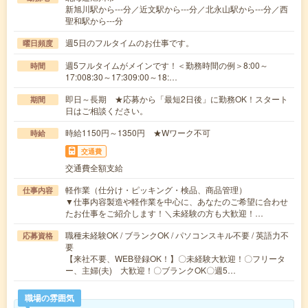
新旭川駅から---分／近文駅から---分／北永山駅から---分／西
聖和駅から---分
週5日のフルタイムのお仕事です。
曜日頻度
週5フルタイムがメインです！＜勤務時間の例＞8:00～
時間
17:008:30～17:309:00～18:…
即日～長期 ★応募から「最短2日後」に勤務OK！スタート
期間
日はご相談ください。
時給1150円～1350円 ★Wワーク不可
時給
交通費
交通費全額支給
軽作業（仕分け・ピッキング・検品、商品管理）
仕事内容
▼仕事内容製造や軽作業を中心に、あなたのご希望に合わせ
たお仕事をご紹介します！＼未経験の方も大歓迎！…
職種未経験OK / ブランクOK / パソコンスキル不要 / 英語力不
応募資格
要
【来社不要、WEB登録OK！】〇未経験大歓迎！〇フリータ
ー、主婦(夫) 大歓迎！〇ブランクOK〇週5…
職場の雰囲気