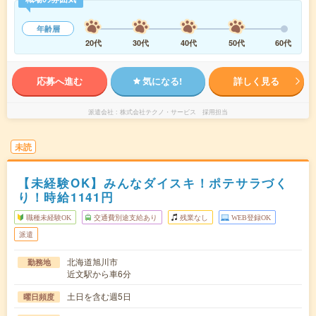
年齢層
20代
30代
40代
50代
60代
応募へ進む
気になる!
詳しく見る
派遣会社
株式会社テクノ・サービス 採用担当
未読
【未経験OK】みんなダイスキ！ポテサラづく
り！時給1141円
職種未経験OK
交通費別途支給あり
残業なし
WEB登録OK
派遣
北海道旭川市
勤務地
近文駅から車6分
土日を含む週5日
曜日頻度