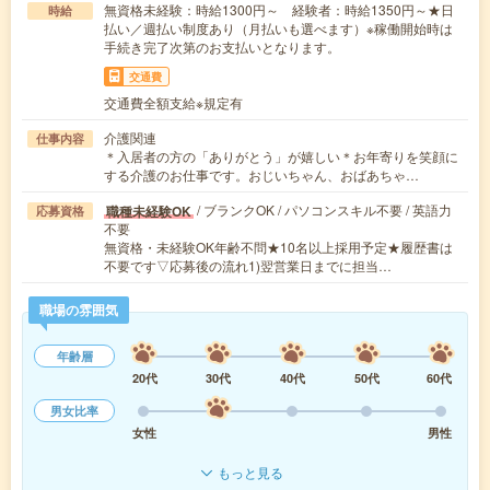
無資格未経験：時給1300円～ 経験者：時給1350円～★日
時給
払い／週払い制度あり（月払いも選べます）※稼働開始時は
手続き完了次第のお支払いとなります。
交通費
交通費全額支給※規定有
介護関連
仕事内容
＊入居者の方の「ありがとう」が嬉しい＊お年寄りを笑顔に
する介護のお仕事です。おじいちゃん、おばあちゃ…
/ ブランクOK / パソコンスキル不要 / 英語力
職種未経験OK
応募資格
不要
無資格・未経験OK年齢不問★10名以上採用予定★履歴書は
不要です▽応募後の流れ1)翌営業日までに担当…
職場の雰囲気
年齢層
20代
30代
40代
50代
60代
男女比率
女性
男性
もっと見る