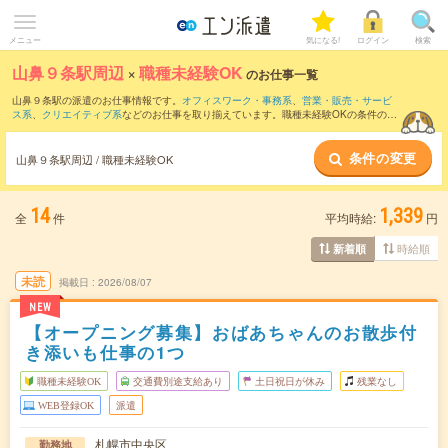
メニュー
気になる!
ログイン
検索
山鼻９条駅周辺
×
職種未経験OK
のお仕事一覧
山鼻９条駅の派遣のお仕事情報です。
オフィスワーク・事務系
、
営業・販売・サービ
ス系
、
クリエイティブ系
などのお仕事を取り揃えています。職種未経験OKの条件の他
に、
交通費別途支給あり
、
友だちと一緒の応募OK
、
週4日勤務
などのこだわり条件も
取り揃えています。
条件の変更
山鼻９条駅周辺 / 職種未経験OK
14
1,339
全
件
平均時給:
円
時給順
新着順
未読
掲載日
2026/08/07
NEW
【オープニング募集】おばあちゃんのお散歩付
き添いも仕事の1つ
職種未経験OK
交通費別途支給あり
土日祝日が休み
残業なし
WEB登録OK
派遣
札幌市中央区
勤務地