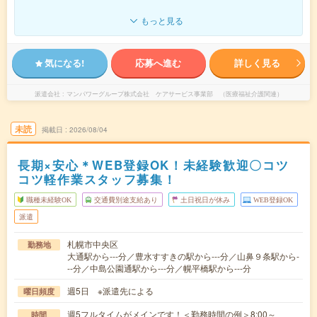
もっと見る
気になる!
応募へ進む
詳しく見る
派遣会社
マンパワーグループ株式会社 ケアサービス事業部 （医療福祉介護関連）
未読
掲載日
2026/08/04
長期×安心＊WEB登録OK！未経験歓迎〇コツ
コツ軽作業スタッフ募集！
職種未経験OK
交通費別途支給あり
土日祝日が休み
WEB登録OK
派遣
札幌市中央区
勤務地
大通駅から---分／豊水すすきの駅から---分／山鼻９条駅から-
--分／中島公園通駅から---分／幌平橋駅から---分
週5日 ※派遣先による
曜日頻度
週5フルタイムがメインです！＜勤務時間の例＞8:00～
時間