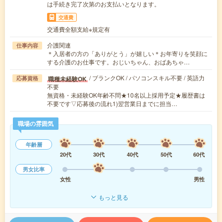
は手続き完了次第のお支払いとなります。
交通費
交通費全額支給※規定有
介護関連
仕事内容
＊入居者の方の「ありがとう」が嬉しい＊お年寄りを笑顔に
する介護のお仕事です。おじいちゃん、おばあちゃ…
/ ブランクOK / パソコンスキル不要 / 英語力
職種未経験OK
応募資格
不要
無資格・未経験OK年齢不問★10名以上採用予定★履歴書は
不要です▽応募後の流れ1)翌営業日までに担当…
職場の雰囲気
年齢層
20代
30代
40代
50代
60代
男女比率
女性
男性
もっと見る