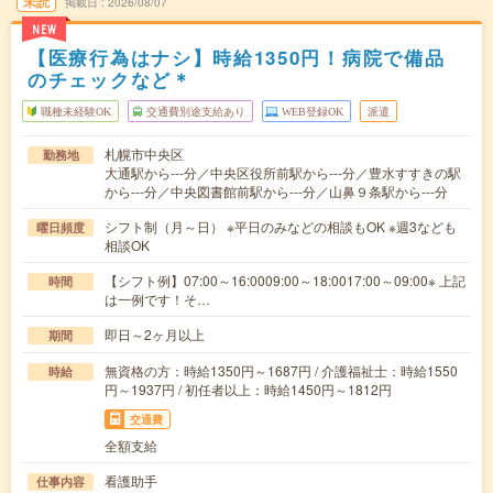
未読
掲載日
2026/08/07
NEW
【医療行為はナシ】時給1350円！病院で備品
のチェックなど＊
職種未経験OK
交通費別途支給あり
WEB登録OK
派遣
札幌市中央区
勤務地
大通駅から---分／中央区役所前駅から---分／豊水すすきの駅
から---分／中央図書館前駅から---分／山鼻９条駅から---分
シフト制（月～日） ※平日のみなどの相談もOK ※週3なども
曜日頻度
相談OK
【シフト例】07:00～16:0009:00～18:0017:00～09:00※ 上記
時間
は一例です！そ…
即日～2ヶ月以上
期間
無資格の方：時給1350円～1687円 / 介護福祉士：時給1550
時給
円～1937円 / 初任者以上：時給1450円～1812円
交通費
全額支給
看護助手
仕事内容