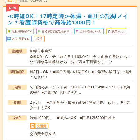
未読
掲載日
2026/08/06
NEW
≪時短OK！17時定時≫体温・血圧の記録メイ
ン＊看護師資格で高時給1900円！
職種未経験OK
交通費別途支給あり
土日祝日が休み
残業なし
WEB登録OK
派遣
札幌市中央区
勤務地
桑園駅から---分／西２８丁目駅から---分／山鼻９条駅から---
分／静修学園前駅から---分／西４丁目駅から---分
週3日～OK！ ■曜日固定の相談OK！ ■ご希望の曜日をご相談
曜日頻度
ください！
＼日勤のみ／シフト例・10:00～15:00・9:00～17:00（休憩
時間
60分）■ご希望があればその…
2ヶ月～ ■ご応募から最短3日後に開始可能 8月～、9月ス
期間
タートもOK！
時給1900円～ ■週払いOK ■日収1万5200円以上
時給
交通費
交通費全額支給