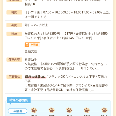
相談OK
【シフト例】07:00～16:0009:00～18:0017:00～09:00※ 上記
時間
は一例です！そ…
即日～2ヶ月以上
期間
無資格の方：時給1350円～1687円 / 介護福祉士：時給1550
時給
円～1937円 / 初任者以上：時給1450円～1812円
交通費
全額支給
看護助手
仕事内容
＼無資格・未経験OKの看護助手／医療行為は一切行わない
ので未経験でも安心！▽具体的には…・リネンやシ…
/ ブランクOK / パソコンスキル不要 / 英語力
職種未経験OK
応募資格
不要
＼無資格＊未経験OK／★年齢不問・ブランクOK★履歴書不
要・来社不要（電話登録OK）★社会保険完備＼…
職場の雰囲気
年齢層