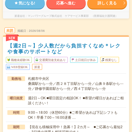
気になる!
応募へ進む
詳しく見る
派遣会社
マンパワーグループ株式会社 ケアサービス事業部 （医療福祉介護関連）
未読
掲載日
2026/08/06
NEW
【週2日～】少人数だから負担すくなめ＊レク
や食事のサポートなど
職種未経験OK
交通費別途支給あり
土日祝日が休み
残業なし
WEB登録OK
派遣
札幌市中央区
勤務地
桑園駅から---分／西２８丁目駅から---分／山鼻９条駅から---
分／静修学園前駅から---分／西４丁目駅から---分
週2日～OK ■曜日固定の相談OK！ ■希望の曜日があればご相
曜日頻度
談ください！
9:00～18:00（休憩60分）■ご希望があれば下記シフトも
時間
OK！早番 7:00～16:00遅番 …
【現在も積極採用中！急募！】2カ月～ ■ご応募から最短2
期間
～3日後の就業も相談可能です！