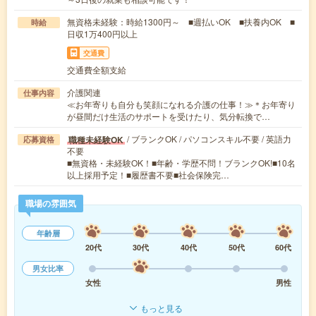
無資格未経験：時給1300円～ ■週払いOK ■扶養内OK ■
時給
日収1万400円以上
交通費
交通費全額支給
介護関連
仕事内容
≪お年寄りも自分も笑顔になれる介護の仕事！≫＊お年寄り
が昼間だけ生活のサポートを受けたり、気分転換で…
/ ブランクOK / パソコンスキル不要 / 英語力
職種未経験OK
応募資格
不要
■無資格・未経験OK！■年齢・学歴不問！ブランクOK!■10名
以上採用予定！■履歴書不要■社会保険完…
職場の雰囲気
年齢層
20代
30代
40代
50代
60代
男女比率
女性
男性
もっと見る