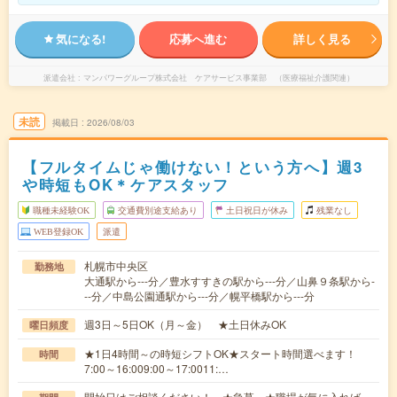
気になる!
応募へ進む
詳しく見る
派遣会社
マンパワーグループ株式会社 ケアサービス事業部 （医療福祉介護関連）
未読
掲載日
2026/08/03
【フルタイムじゃ働けない！という方へ】週3
や時短もOK＊ケアスタッフ
職種未経験OK
交通費別途支給あり
土日祝日が休み
残業なし
WEB登録OK
派遣
札幌市中央区
勤務地
大通駅から---分／豊水すすきの駅から---分／山鼻９条駅から-
--分／中島公園通駅から---分／幌平橋駅から---分
週3日～5日OK（月～金） ★土日休みOK
曜日頻度
★1日4時間～の時短シフトOK★スタート時間選べます！
時間
7:00～16:009:00～17:0011:…
開始日はご相談ください！ ★急募 ★職場が気に入れば、