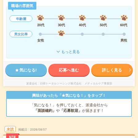
職場の雰囲気
年齢層
20代
30代
40代
50代
60代
男女比率
女性
男性
もっと見る
気になる!
応募へ進む
詳しく見る
派遣会社
日研トータルソーシング株式会社 メディカルケア事業部
興味があったら「★気になる！」をタップ！
「気になる！」を押しておくと、派遣会社から
「面談確約」
や
「応募歓迎」
が届きます！
未読
掲載日
2026/08/07
NEW