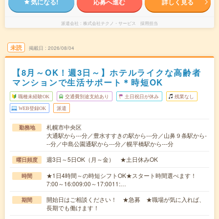
気になる!
応募へ進む
詳しく見る
派遣会社
株式会社テクノ・サービス 採用担当
未読
掲載日
2026/08/04
【8月～OK！週3日～】ホテルライクな高齢者
マンションで生活サポート＊時短OK
職種未経験OK
交通費別途支給あり
土日祝日が休み
残業なし
WEB登録OK
派遣
札幌市中央区
勤務地
大通駅から---分／豊水すすきの駅から---分／山鼻９条駅から-
--分／中島公園通駅から---分／幌平橋駅から---分
週3日～5日OK（月～金） ★土日休みOK
曜日頻度
★1日4時間～の時短シフトOK★スタート時間選べます！
時間
7:00～16:009:00～17:0011:…
開始日はご相談ください！ ★急募 ★職場が気に入れば、
期間
長期でも働けます！