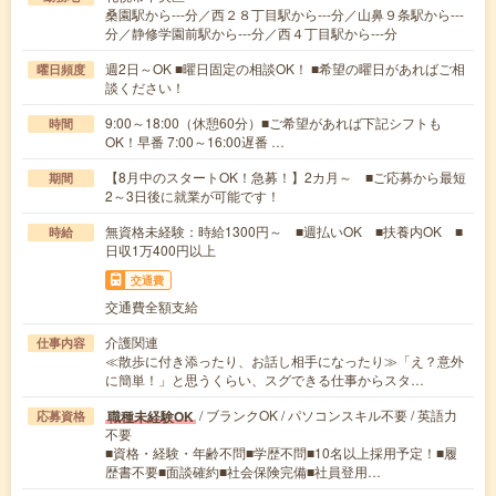
桑園駅から---分／西２８丁目駅から---分／山鼻９条駅から---
分／静修学園前駅から---分／西４丁目駅から---分
週2日～OK ■曜日固定の相談OK！ ■希望の曜日があればご相
曜日頻度
談ください！
9:00～18:00（休憩60分）■ご希望があれば下記シフトも
時間
OK！早番 7:00～16:00遅番 …
【8月中のスタートOK！急募！】2カ月～ ■ご応募から最短
期間
2～3日後に就業が可能です！
無資格未経験：時給1300円～ ■週払いOK ■扶養内OK ■
時給
日収1万400円以上
交通費
交通費全額支給
介護関連
仕事内容
≪散歩に付き添ったり、お話し相手になったり≫「え？意外
に簡単！」と思うくらい、スグできる仕事からスタ…
/ ブランクOK / パソコンスキル不要 / 英語力
職種未経験OK
応募資格
不要
■資格・経験・年齢不問■学歴不問■10名以上採用予定！■履
歴書不要■面談確約■社会保険完備■社員登用…