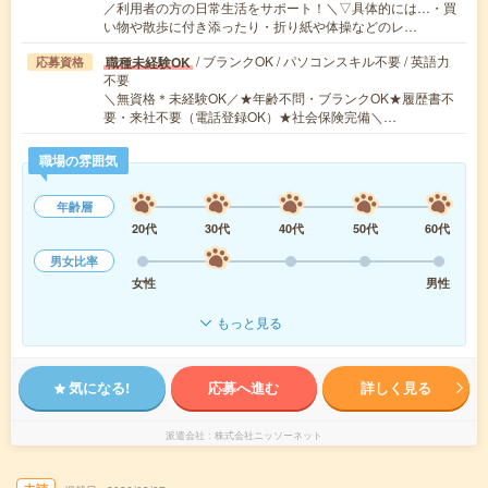
／利用者の方の日常生活をサポート！＼▽具体的には…・買
い物や散歩に付き添ったり・折り紙や体操などのレ…
/ ブランクOK / パソコンスキル不要 / 英語力
職種未経験OK
応募資格
不要
＼無資格＊未経験OK／★年齢不問・ブランクOK★履歴書不
要・来社不要（電話登録OK）★社会保険完備＼…
職場の雰囲気
年齢層
20代
30代
40代
50代
60代
男女比率
女性
男性
もっと見る
気になる!
応募へ進む
詳しく見る
派遣会社
株式会社ニッソーネット