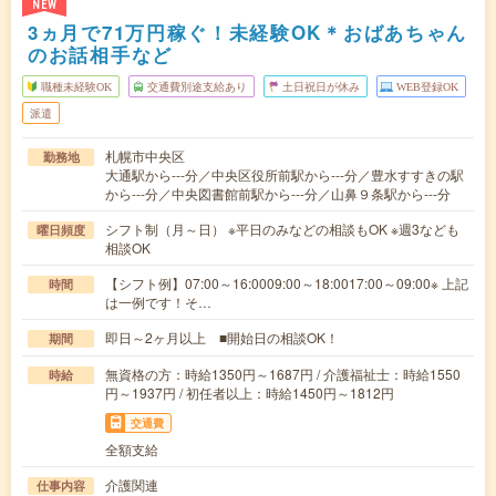
NEW
3ヵ月で71万円稼ぐ！未経験OK＊おばあちゃん
のお話相手など
職種未経験OK
交通費別途支給あり
土日祝日が休み
WEB登録OK
派遣
札幌市中央区
勤務地
大通駅から---分／中央区役所前駅から---分／豊水すすきの駅
から---分／中央図書館前駅から---分／山鼻９条駅から---分
シフト制（月～日） ※平日のみなどの相談もOK ※週3なども
曜日頻度
相談OK
【シフト例】07:00～16:0009:00～18:0017:00～09:00※ 上記
時間
は一例です！そ…
即日～2ヶ月以上 ■開始日の相談OK！
期間
無資格の方：時給1350円～1687円 / 介護福祉士：時給1550
時給
円～1937円 / 初任者以上：時給1450円～1812円
交通費
全額支給
介護関連
仕事内容