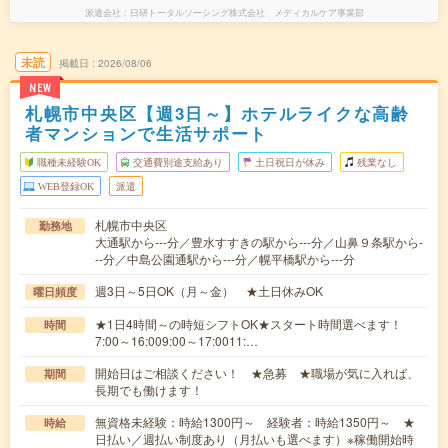
派遣会社
日研トータルソーシング株式会社 メディカルケア事業部
未読
掲載日
2026/08/06
NEW
札幌市中央区【週3日～】ホテルライクな高齢
者マンションで生活サポート
職種未経験OK
交通費別途支給あり
土日祝日が休み
残業なし
WEB登録OK
派遣
札幌市中央区
勤務地
大通駅から---分／豊水すすきの駅から---分／山鼻９条駅から-
--分／中島公園通駅から---分／幌平橋駅から---分
週3日～5日OK（月～金） ★土日休みOK
曜日頻度
★1日4時間～の時短シフトOK★スタート時間選べます！
時間
7:00～16:009:00～17:0011:…
開始日はご相談ください！ ★急募 ★職場が気に入れば、
期間
長期でも働けます！
無資格未経験：時給1300円～ 経験者：時給1350円～ ★
時給
日払い／週払い制度あり（月払いも選べます）※稼働開始時