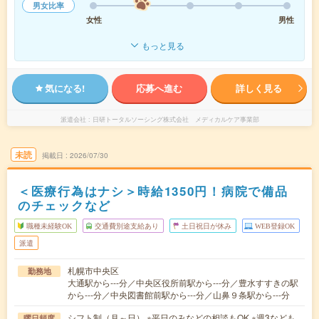
男女比率
女性
男性
もっと見る
気になる!
応募へ進む
詳しく見る
派遣会社
日研トータルソーシング株式会社 メディカルケア事業部
未読
掲載日
2026/07/30
＜医療行為はナシ＞時給1350円！病院で備品
のチェックなど
職種未経験OK
交通費別途支給あり
土日祝日が休み
WEB登録OK
派遣
札幌市中央区
勤務地
大通駅から---分／中央区役所前駅から---分／豊水すすきの駅
から---分／中央図書館前駅から---分／山鼻９条駅から---分
シフト制（月～日） ※平日のみなどの相談もOK ※週3なども
曜日頻度