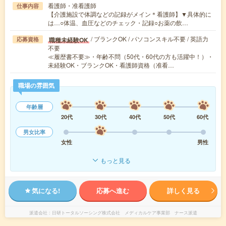
看護師・准看護師
仕事内容
【介護施設で体調などの記録がメイン＊看護師】▼具体的に
は…○体温、血圧などのチェック・記録○お薬の飲…
/ ブランクOK / パソコンスキル不要 / 英語力
職種未経験OK
応募資格
不要
≪履歴書不要≫・年齢不問（50代・60代の方も活躍中！）・
未経験OK・ブランクOK・看護師資格（准看…
職場の雰囲気
年齢層
20代
30代
40代
50代
60代
男女比率
女性
男性
もっと見る
気になる!
応募へ進む
詳しく見る
派遣会社
日研トータルソーシング株式会社 メディカルケア事業部 ナース派遣