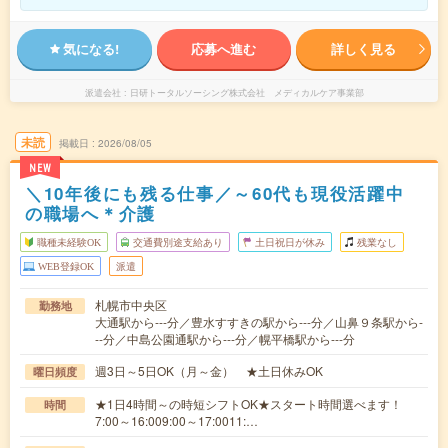
気になる!
応募へ進む
詳しく見る
派遣会社
日研トータルソーシング株式会社 メディカルケア事業部
未読
掲載日
2026/08/05
NEW
＼10年後にも残る仕事／～60代も現役活躍中
の職場へ＊介護
職種未経験OK
交通費別途支給あり
土日祝日が休み
残業なし
WEB登録OK
派遣
札幌市中央区
勤務地
大通駅から---分／豊水すすきの駅から---分／山鼻９条駅から-
--分／中島公園通駅から---分／幌平橋駅から---分
週3日～5日OK（月～金） ★土日休みOK
曜日頻度
★1日4時間～の時短シフトOK★スタート時間選べます！
時間
7:00～16:009:00～17:0011:…