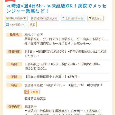
≪時短×週4日5h～≫未経験OK！病院でメッセ
ンジャー業務など！
職種未経験OK
交通費別途支給あり
土日祝日が休み
残業なし
WEB登録OK
派遣
札幌市中央区
勤務地
桑園駅から---分／西２８丁目駅から---分／山鼻９条駅から---
分／静修学園前駅から---分／西４丁目駅から---分
週4日～ ■曜日固定の相談OK！ ■希望の曜日があればご相談
曜日頻度
ください！
1日5時間からOK！■シフト例(1)8:00～13:00(2)10:00～
時間
15:00(3)12:00…
【現在も積極採用中！急募！】■2カ月～
期間
無資格未経験：時給1250円～ ■週払いOK ■扶養内OK
時給
交通費
交通費全額支給
看護助手
仕事内容
▼病院の一般病棟にて看護師さんのサポート！具体的に
は、・器具の洗浄・ベットメイキングやシーツ交換・移…