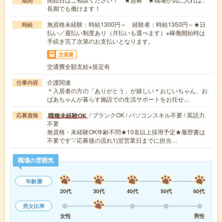
期間
長期でも働けます！
無資格未経験：時給1300円～ 経験者：時給1350円～★日
時給
払い／週払い制度あり（月払いも選べます）※稼働開始時は
手続き完了次第のお支払いとなります。
交通費
交通費全額支給※規定有
介護関連
仕事内容
＊入居者の方の「ありがとう」が嬉しい＊おじいちゃん、お
ばあちゃんが暮らす施設での生活サポートをお任せ…
/ ブランクOK / パソコンスキル不要 / 英語力
職種未経験OK
応募資格
不要
無資格・未経験OK年齢不問★10名以上採用予定★履歴書は
不要です▽応募後の流れ1)翌営業日までに担当…
職場の雰囲気
年齢層
20代
30代
40代
50代
60代
男女比率
女性
男性