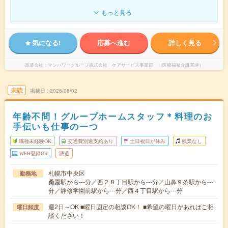
もっと見る
気になる!
応募へ進む
詳しく見る
派遣会社
マンパワーグループ株式会社 ケアサービス事業部 （医療福祉介護関連）
未読
掲載日
2026/08/02
年齢不問！グループホームスタッフ＊料理のお
手伝いも仕事の一つ
職種未経験OK
交通費別途支給あり
土日祝日が休み
残業なし
WEB登録OK
派遣
札幌市中央区
勤務地
桑園駅から---分／西２８丁目駅から---分／山鼻９条駅から---
分／静修学園前駅から---分／西４丁目駅から---分
週2日～OK ■曜日固定の相談OK！ ■希望の曜日があればご相
曜日頻度
談ください！