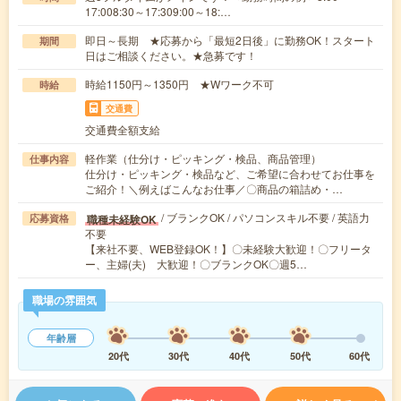
17:008:30～17:309:00～18:…
即日～長期 ★応募から「最短2日後」に勤務OK！スタート
期間
日はご相談ください。★急募です！
時給1150円～1350円 ★Wワーク不可
時給
交通費
交通費全額支給
軽作業（仕分け・ピッキング・検品、商品管理）
仕事内容
仕分け・ピッキング・検品など、ご希望に合わせてお仕事を
ご紹介！＼例えばこんなお仕事／〇商品の箱詰め・…
/ ブランクOK / パソコンスキル不要 / 英語力
職種未経験OK
応募資格
不要
【来社不要、WEB登録OK！】〇未経験大歓迎！〇フリータ
ー、主婦(夫) 大歓迎！〇ブランクOK〇週5…
職場の雰囲気
年齢層
20代
30代
40代
50代
60代