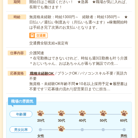
開始日はご相談ください！ ★急募 ★職場が気に入れば、
期間
長期でも働けます！
無資格未経験：時給1300円～ 経験者：時給1350円～ ★
時給
日払い／週払い制度あり（月払いも選べます）※稼働開始時
は手続き完了次第のお支払いとなります。
交通費
交通費全額支給※規定有
介護関連
仕事内容
＊在宅勤務はできないけれど、時短も週3日勤務も叶う介護
＊おじいちゃん、おばあちゃんが暮らす施設での生…
/ ブランクOK / パソコンスキル不要 / 英語力
職種未経験OK
応募資格
不要
無資格・未経験OK年齢不問★10名以上採用予定★履歴書は
不要です▽応募後の流れ1)翌営業日までに担当…
職場の雰囲気
年齢層
20代
30代
40代
50代
60代
男女比率
女性
男性