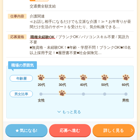
交通費全額支給
介護関連
仕事内容
≪お話し相手になるだけでも立派な介護！≫＊お年寄りが昼
間だけ生活のサポートを受けたり、気分転換できる…
/ ブランクOK / パソコンスキル不要 / 英語力
職種未経験OK
応募資格
不要
■無資格・未経験OK！■年齢・学歴不問！ブランクOK!■10名
以上採用予定！■履歴書不要■社会保険完…
職場の雰囲気
年齢層
20代
30代
40代
50代
60代
男女比率
女性
男性
もっと見る
気になる!
応募へ進む
詳しく見る