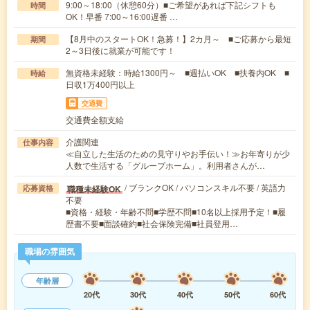
9:00～18:00（休憩60分）■ご希望があれば下記シフトも
時間
OK！早番 7:00～16:00遅番 …
【8月中のスタートOK！急募！】2カ月～ ■ご応募から最短
期間
2～3日後に就業が可能です！
無資格未経験：時給1300円～ ■週払いOK ■扶養内OK ■
時給
日収1万400円以上
交通費
交通費全額支給
介護関連
仕事内容
≪自立した生活のための見守りやお手伝い！≫お年寄りが少
人数で生活する「グループホーム」。利用者さんが…
/ ブランクOK / パソコンスキル不要 / 英語力
職種未経験OK
応募資格
不要
■資格・経験・年齢不問■学歴不問■10名以上採用予定！■履
歴書不要■面談確約■社会保険完備■社員登用…
職場の雰囲気
年齢層
20代
30代
40代
50代
60代