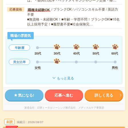
/ ブランクOK / パソコンスキル不要 / 英語力
職種未経験OK
応募資格
不要
■無資格・未経験OK！■年齢・学歴不問！ブランクOK!■10名
以上採用予定！■履歴書不要■社会保険完…
職場の雰囲気
年齢層
20代
30代
40代
50代
60代
男女比率
女性
男性
もっと見る
気になる!
応募へ進む
詳しく見る
派遣会社
日研トータルソーシング株式会社 メディカルケア事業部
未読
掲載日
2026/08/07