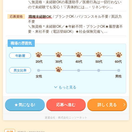
＼無資格・未経験OKの看護助手／医療行為は一切行わない
ので未経験でも安心！▽具体的には…・リネンやシ…
/ ブランクOK / パソコンスキル不要 / 英語力
職種未経験OK
応募資格
不要
＼無資格＊未経験OK／★年齢不問・ブランクOK★履歴書不
要・来社不要（電話登録OK）★社会保険完備＼…
職場の雰囲気
年齢層
20代
30代
40代
50代
60代
男女比率
女性
男性
もっと見る
気になる!
応募へ進む
詳しく見る
派遣会社
株式会社ニッソーネット