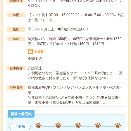
シフト制（月～日） ※平日のみなどの相談もOK ※週3なども
曜日頻度
相談OK
【シフト例】07:00～16:0009:00～18:0017:00～09:00※ 上記
時間
は一例です！そ…
即日～2ヶ月以上 ■開始日の相談OK！
期間
無資格の方：時給1350円～1687円 / 介護福祉士：時給1550
時給
円～1937円 / 初任者以上：時給1450円～1812円
交通費
全額支給
介護関連
仕事内容
／利用者の方の日常生活をサポート！＼▽具体的には…・買
い物や散歩に付き添ったり・折り紙や体操などのレ…
職種未経験OK / ブランクOK / パソコンスキル不要 / 英語力不
応募資格
要
＼無資格＊未経験OK／★年齢不問・ブランクOK★履歴書不
要・来社不要（電話登録OK）★社会保険完備＼…
職場の雰囲気
年齢層