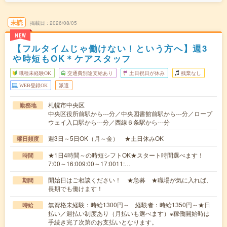
未読
掲載日
2026/08/05
NEW
【フルタイムじゃ働けない！という方へ】週3
や時短もOK＊ケアスタッフ
職種未経験OK
交通費別途支給あり
土日祝日が休み
残業なし
WEB登録OK
派遣
札幌市中央区
勤務地
中央区役所前駅から---分／中央図書館前駅から---分／ロープ
ウェイ入口駅から---分／西線６条駅から---分
週3日～5日OK（月～金） ★土日休みOK
曜日頻度
★1日4時間～の時短シフトOK★スタート時間選べます！
時間
7:00～16:009:00～17:0011:…
開始日はご相談ください！ ★急募 ★職場が気に入れば、
期間
長期でも働けます！
無資格未経験：時給1300円～ 経験者：時給1350円～★日
時給
払い／週払い制度あり（月払いも選べます）※稼働開始時は
手続き完了次第のお支払いとなります。