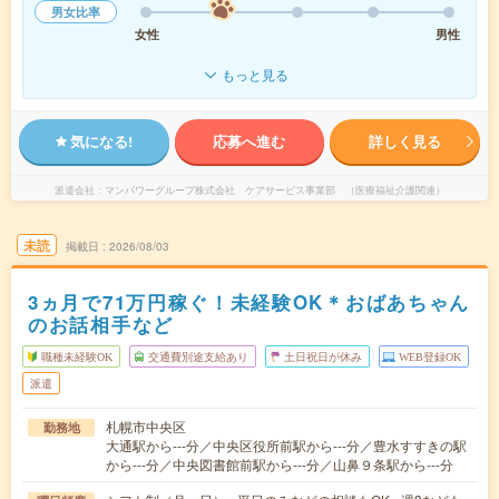
男女比率
女性
男性
もっと見る
気になる!
応募へ進む
詳しく見る
派遣会社
マンパワーグループ株式会社 ケアサービス事業部 （医療福祉介護関連）
未読
掲載日
2026/08/03
3ヵ月で71万円稼ぐ！未経験OK＊おばあちゃん
のお話相手など
職種未経験OK
交通費別途支給あり
土日祝日が休み
WEB登録OK
派遣
札幌市中央区
勤務地
大通駅から---分／中央区役所前駅から---分／豊水すすきの駅
から---分／中央図書館前駅から---分／山鼻９条駅から---分