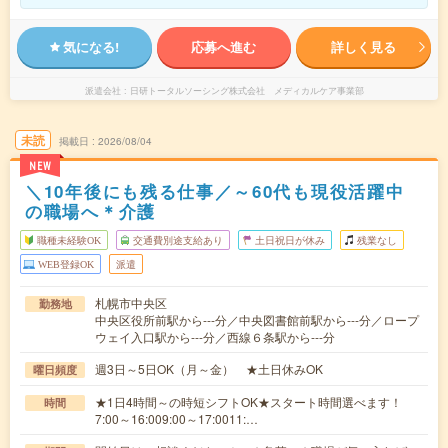
気になる!
応募へ進む
詳しく見る
派遣会社
日研トータルソーシング株式会社 メディカルケア事業部
未読
掲載日
2026/08/04
NEW
＼10年後にも残る仕事／～60代も現役活躍中
の職場へ＊介護
職種未経験OK
交通費別途支給あり
土日祝日が休み
残業なし
WEB登録OK
派遣
札幌市中央区
勤務地
中央区役所前駅から---分／中央図書館前駅から---分／ロープ
ウェイ入口駅から---分／西線６条駅から---分
週3日～5日OK（月～金） ★土日休みOK
曜日頻度
★1日4時間～の時短シフトOK★スタート時間選べます！
時間
7:00～16:009:00～17:0011:…