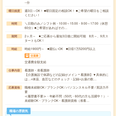
--分
週3日～OK！ ■曜日固定の相談OK！ ■ご希望の曜日をご相談
曜日頻度
ください！
＼日勤のみ／シフト例・10:00～15:00・9:00～17:00（休憩
時間
60分）■ご希望があればその…
2ヶ月～ ■ご応募から最短3日後に開始可能 8月～、9月ス
期間
タートもOK！
時給1900円～ ■週払いOK ■日収1万5200円以上
時給
交通費
交通費全額支給
看護師・准看護師
仕事内容
【介護施設で体調などの記録がメイン＊看護師】▼具体的に
は…○体温、血圧などのチェック・記録○お薬の飲…
職種未経験OK / ブランクOK / パソコンスキル不要 / 英語力不
応募資格
要
≪履歴書不要≫・年齢不問（50代・60代の方も活躍中！）・
未経験OK・ブランクOK・看護師資格（准看…
職場の雰囲気