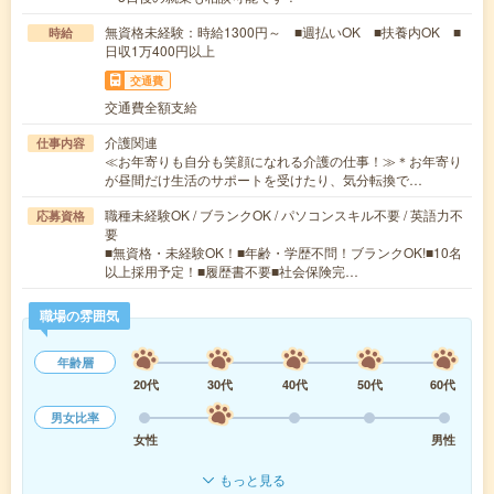
無資格未経験：時給1300円～ ■週払いOK ■扶養内OK ■
時給
日収1万400円以上
交通費
交通費全額支給
介護関連
仕事内容
≪お年寄りも自分も笑顔になれる介護の仕事！≫＊お年寄り
が昼間だけ生活のサポートを受けたり、気分転換で…
職種未経験OK / ブランクOK / パソコンスキル不要 / 英語力不
応募資格
要
■無資格・未経験OK！■年齢・学歴不問！ブランクOK!■10名
以上採用予定！■履歴書不要■社会保険完…
職場の雰囲気
年齢層
20代
30代
40代
50代
60代
男女比率
女性
男性
もっと見る