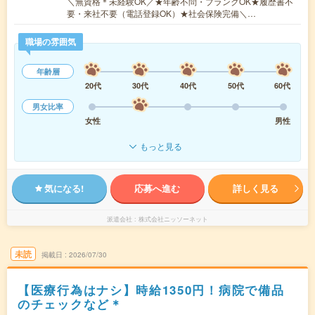
＼無資格＊未経験OK／★年齢不問・ブランクOK★履歴書不
要・来社不要（電話登録OK）★社会保険完備＼…
職場の雰囲気
年齢層
20代
30代
40代
50代
60代
男女比率
女性
男性
もっと見る
気になる!
応募へ進む
詳しく見る
派遣会社
株式会社ニッソーネット
未読
掲載日
2026/07/30
【医療行為はナシ】時給1350円！病院で備品
のチェックなど＊