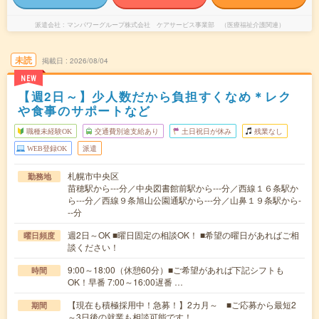
派遣会社
マンパワーグループ株式会社 ケアサービス事業部 （医療福祉介護関連）
未読
掲載日
2026/08/04
NEW
【週2日～】少人数だから負担すくなめ＊レク
や食事のサポートなど
職種未経験OK
交通費別途支給あり
土日祝日が休み
残業なし
WEB登録OK
派遣
札幌市中央区
勤務地
苗穂駅から---分／中央図書館前駅から---分／西線１６条駅か
ら---分／西線９条旭山公園通駅から---分／山鼻１９条駅から-
--分
週2日～OK ■曜日固定の相談OK！ ■希望の曜日があればご相
曜日頻度
談ください！
9:00～18:00（休憩60分）■ご希望があれば下記シフトも
時間
OK！早番 7:00～16:00遅番 …
【現在も積極採用中！急募！】2カ月～ ■ご応募から最短2
期間
～3日後の就業も相談可能です！