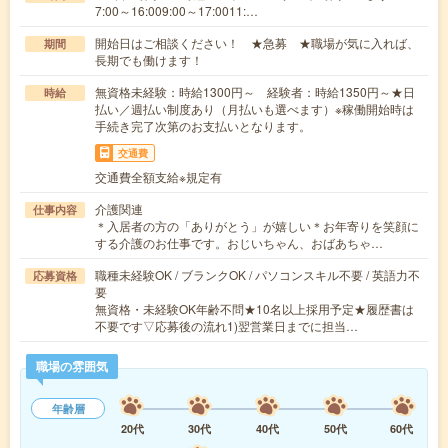
7:00～16:009:00～17:0011:…
開始日はご相談ください！ ★急募 ★職場が気に入れば、
期間
長期でも働けます！
無資格未経験：時給1300円～ 経験者：時給1350円～★日
時給
払い／週払い制度あり（月払いも選べます）※稼働開始時は
手続き完了次第のお支払いとなります。
交通費
交通費全額支給※規定有
介護関連
仕事内容
＊入居者の方の「ありがとう」が嬉しい＊お年寄りを笑顔に
する介護のお仕事です。おじいちゃん、おばあちゃ…
職種未経験OK / ブランクOK / パソコンスキル不要 / 英語力不
応募資格
要
無資格・未経験OK年齢不問★10名以上採用予定★履歴書は
不要です▽応募後の流れ1)翌営業日までに担当…
職場の雰囲気
年齢層
20代
30代
40代
50代
60代