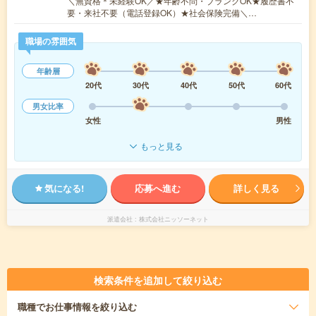
＼無資格＊未経験OK／★年齢不問・ブランクOK★履歴書不
要・来社不要（電話登録OK）★社会保険完備＼…
職場の雰囲気
年齢層
20代
30代
40代
50代
60代
男女比率
女性
男性
もっと見る
気になる!
応募へ進む
詳しく見る
派遣会社
株式会社ニッソーネット
検索条件を追加して絞り込む
職種
でお仕事情報を絞り込む