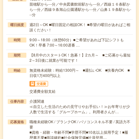
苗穂駅から---分／中央図書館前駅から---分／西線１６条駅か
ら---分／西線９条旭山公園通駅から---分／山鼻１９条駅から-
--分
週2日～OK ■曜日固定の相談OK！ ■希望の曜日があればご相
曜日頻度
談ください！
9:00～18:00（休憩60分）■ご希望があれば下記シフトも
時間
OK！早番 7:00～16:00遅番 …
【8月中のスタートOK！急募！】2カ月～ ■ご応募から最短
期間
2～3日後に就業が可能です！
無資格未経験：時給1300円～ ■週払いOK ■扶養内OK ■
時給
日収1万400円以上
交通費
交通費全額支給
介護関連
仕事内容
≪自立した生活のための見守りやお手伝い！≫お年寄りが少
人数で生活する「グループホーム」。利用者さんが…
職種未経験OK / ブランクOK / パソコンスキル不要 / 英語力不
応募資格
要
■資格・経験・年齢不問■学歴不問■10名以上採用予定！■履
歴書不要■面談確約■社会保険完備■社員登用…