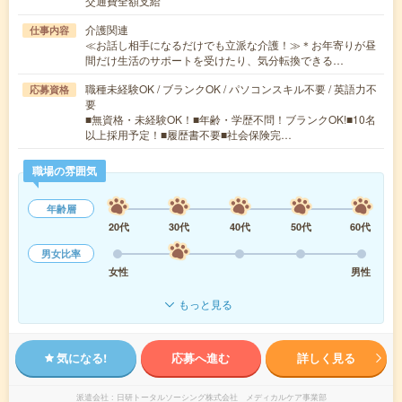
交通費全額支給
介護関連
仕事内容
≪お話し相手になるだけでも立派な介護！≫＊お年寄りが昼
間だけ生活のサポートを受けたり、気分転換できる…
職種未経験OK / ブランクOK / パソコンスキル不要 / 英語力不
応募資格
要
■無資格・未経験OK！■年齢・学歴不問！ブランクOK!■10名
以上採用予定！■履歴書不要■社会保険完…
職場の雰囲気
年齢層
20代
30代
40代
50代
60代
男女比率
女性
男性
もっと見る
気になる!
応募へ進む
詳しく見る
派遣会社
日研トータルソーシング株式会社 メディカルケア事業部