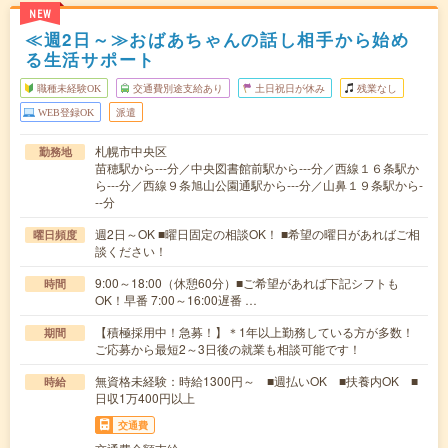
NEW
≪週2日～≫おばあちゃんの話し相手から始め
る生活サポート
職種未経験OK
交通費別途支給あり
土日祝日が休み
残業なし
WEB登録OK
派遣
札幌市中央区
勤務地
苗穂駅から---分／中央図書館前駅から---分／西線１６条駅か
ら---分／西線９条旭山公園通駅から---分／山鼻１９条駅から-
--分
週2日～OK ■曜日固定の相談OK！ ■希望の曜日があればご相
曜日頻度
談ください！
9:00～18:00（休憩60分）■ご希望があれば下記シフトも
時間
OK！早番 7:00～16:00遅番 …
【積極採用中！急募！】＊1年以上勤務している方が多数！
期間
ご応募から最短2～3日後の就業も相談可能です！
無資格未経験：時給1300円～ ■週払いOK ■扶養内OK ■
時給
日収1万400円以上
交通費