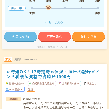
20代
30代
40代
50代
60代
男女比率
女性
男性
もっと見る
気になる!
応募へ進む
詳しく見る
派遣会社
株式会社ニッソーネット
未読
掲載日
2026/08/02
≪時短OK！17時定時≫体温・血圧の記録メイ
ン＊看護師資格で高時給1900円！
職種未経験OK
交通費別途支給あり
土日祝日が休み
残業なし
WEB登録OK
派遣
札幌市中央区
勤務地
苗穂駅から---分／中央図書館前駅から---分／西線１６条駅か
ら---分／西線９条旭山公園通駅から---分／山鼻１９条駅から-