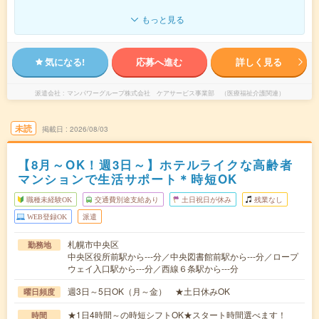
もっと見る
気になる!
応募へ進む
詳しく見る
派遣会社
マンパワーグループ株式会社 ケアサービス事業部 （医療福祉介護関連）
未読
掲載日
2026/08/03
【8月～OK！週3日～】ホテルライクな高齢者
マンションで生活サポート＊時短OK
職種未経験OK
交通費別途支給あり
土日祝日が休み
残業なし
WEB登録OK
派遣
札幌市中央区
勤務地
中央区役所前駅から---分／中央図書館前駅から---分／ロープ
ウェイ入口駅から---分／西線６条駅から---分
週3日～5日OK（月～金） ★土日休みOK
曜日頻度
★1日4時間～の時短シフトOK★スタート時間選べます！
時間