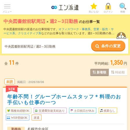
メニュー
気になる!
ログイン
検索
中央図書館前駅周辺
×
週2～3日勤務
のお仕事一覧
中央図書館前駅の派遣のお仕事情報です。
オフィスワーク・事務系
、
営業・販売・サ
ービス系
、
クリエイティブ系
などのお仕事を取り揃えています。週2～3日勤務の条件
の他に、
交通費別途支給あり
、
職種未経験OK
、
友だちと一緒の応募OK
などのこだわ
り条件も取り揃えています。
条件の変更
中央図書館前駅周辺 / 週2～3日勤務
11
1,350
全
件
平均時給:
円
時給順
新着順
未読
掲載日
2026/08/06
NEW
年齢不問！グループホームスタッフ＊料理のお
手伝いも仕事の一つ
職種未経験OK
交通費別途支給あり
土日祝日が休み
残業なし
WEB登録OK
派遣
札幌市中央区
勤務地