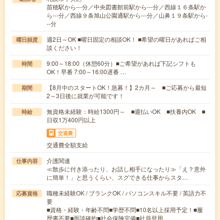
苗穂駅から---分／中央図書館前駅から---分／西線１６条駅か
ら---分／西線９条旭山公園通駅から---分／山鼻１９条駅から-
--分
週2日～OK ■曜日固定の相談OK！ ■希望の曜日があればご相
曜日頻度
談ください！
9:00～18:00（休憩60分）■ご希望があれば下記シフトも
時間
OK！早番 7:00～16:00遅番 …
【8月中のスタートOK！急募！】2カ月～ ■ご応募から最短
期間
2～3日後に就業が可能です！
無資格未経験：時給1300円～ ■週払いOK ■扶養内OK ■
時給
日収1万400円以上
交通費
交通費全額支給
介護関連
仕事内容
≪散歩に付き添ったり、お話し相手になったり≫「え？意外
に簡単！」と思うくらい、スグできる仕事からスタ…
職種未経験OK / ブランクOK / パソコンスキル不要 / 英語力不
応募資格
要
■資格・経験・年齢不問■学歴不問■10名以上採用予定！■履
歴書不要■面談確約■社会保険完備■社員登用…