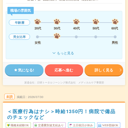
職場の雰囲気
年齢層
20代
30代
40代
50代
60代
男女比率
女性
男性
もっと見る
気になる!
応募へ進む
詳しく見る
派遣会社
日研トータルソーシング株式会社 メディカルケア事業部
未読
掲載日
2026/07/30
＜医療行為はナシ＞時給1350円！病院で備品
のチェックなど
職種未経験OK
交通費別途支給あり
土日祝日が休み
WEB登録OK