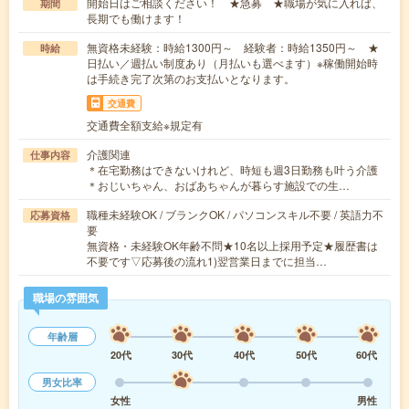
開始日はご相談ください！ ★急募 ★職場が気に入れば、
期間
長期でも働けます！
無資格未経験：時給1300円～ 経験者：時給1350円～ ★
時給
日払い／週払い制度あり（月払いも選べます）※稼働開始時
は手続き完了次第のお支払いとなります。
交通費
交通費全額支給※規定有
介護関連
仕事内容
＊在宅勤務はできないけれど、時短も週3日勤務も叶う介護
＊おじいちゃん、おばあちゃんが暮らす施設での生…
職種未経験OK / ブランクOK / パソコンスキル不要 / 英語力不
応募資格
要
無資格・未経験OK年齢不問★10名以上採用予定★履歴書は
不要です▽応募後の流れ1)翌営業日までに担当…
職場の雰囲気
年齢層
20代
30代
40代
50代
60代
男女比率
女性
男性