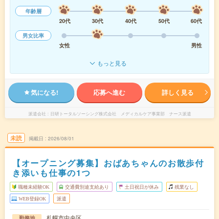
年齢層
20代
30代
40代
50代
60代
男女比率
女性
男性
もっと見る
気になる!
応募へ進む
詳しく見る
派遣会社
日研トータルソーシング株式会社 メディカルケア事業部 ナース派遣
未読
掲載日
2026/08/01
【オープニング募集】おばあちゃんのお散歩付
き添いも仕事の1つ
職種未経験OK
交通費別途支給あり
土日祝日が休み
残業なし
WEB登録OK
派遣
札幌市中央区
勤務地