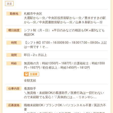
派遣
札幌市中央区
勤務地
大通駅から---分／中央区役所前駅から---分／豊水すすきの駅
から---分／中央図書館前駅から---分／山鼻９条駅から---分
シフト制（月～日） ※平日のみなどの相談もOK ※週3なども
曜日頻度
相談OK
【シフト例】07:00～16:0009:00～18:0017:00～09:00※ 上記
時間
は一例です！そ…
即日～2ヶ月以上
期間
無資格の方：時給1350円～1687円 / 介護福祉士：時給1550
時給
円～1937円 / 初任者以上：時給1450円～1812円
交通費
全額支給
看護助手
仕事内容
＼無資格・未経験OKの看護助手／医療行為は一切行わない
ので未経験でも安心！▽具体的には…・リネンやシ…
職種未経験OK / ブランクOK / パソコンスキル不要 / 英語力不
応募資格
要