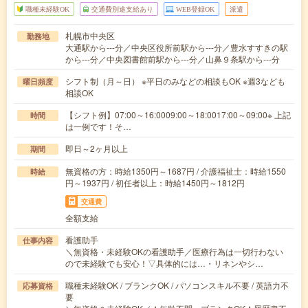
職種未経験OK
交通費別途支給あり
WEB登録OK
派遣
札幌市中央区
勤務地
大通駅から---分／中央区役所前駅から---分／豊水すすきの駅
から---分／中央図書館前駅から---分／山鼻９条駅から---分
シフト制（月～日） ※平日のみなどの相談もOK ※週3なども
曜日頻度
相談OK
【シフト例】07:00～16:0009:00～18:0017:00～09:00※ 上記
時間
は一例です！そ…
即日～2ヶ月以上
期間
無資格の方：時給1350円～1687円 / 介護福祉士：時給1550
時給
円～1937円 / 初任者以上：時給1450円～1812円
交通費
全額支給
看護助手
仕事内容
＼無資格・未経験OKの看護助手／医療行為は一切行わない
ので未経験でも安心！▽具体的には…・リネンやシ…
職種未経験OK / ブランクOK / パソコンスキル不要 / 英語力不
応募資格
要