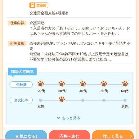
交通費
交通費全額支給※規定有
介護関連
仕事内容
＊入居者の方の「ありがとう」が嬉しい＊おじいちゃん、お
ばあちゃんが暮らす施設での生活サポートをお任せ…
職種未経験OK / ブランクOK / パソコンスキル不要 / 英語力不
応募資格
要
無資格・未経験OK年齢不問★10名以上採用予定★履歴書は
不要です▽応募後の流れ1)翌営業日までに担当…
職場の雰囲気
年齢層
20代
30代
40代
50代
60代
男女比率
女性
男性
もっと見る
気になる!
応募へ進む
詳しく見る