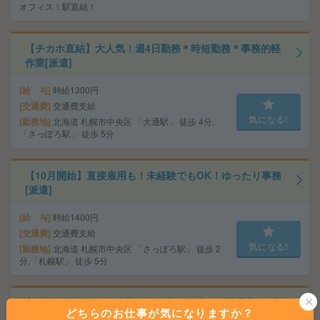
オフィス！駅直結！
【チカホ直結】大人気！週4日勤務＊時短勤務＊事務的軽
作業[派遣]
給 与
時給1300円
交通費
交通費支給
気になる!
勤務地
北海道 札幌市中央区 「大通駅」 徒歩 4分,
「さっぽろ駅」 徒歩 5分
【10月開始】直接雇用も！未経験でもOK！ゆったり事務
[派遣]
給 与
時給1400円
交通費
交通費支給
気になる!
勤務地
北海道 札幌市中央区 「さっぽろ駅」 徒歩 2
分,「札幌駅」 徒歩 5分
高時給！平日休み！日勤のお仕事！仕込み、調理業務[派
どちらのお仕事が気になりますか？
遣]