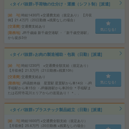
<タイパ抜群>手荷物の仕分け・運搬（シフト制）[派遣]
給 与
時給1430円 ※交通費支給（規定あり） 【月収
例】21.4万円（20日勤務 ※残業なしの場合）
交通費
交通費支給あり
気になる!
勤務地
JR千歳線 新千歳空港駅 ・「新千歳空港駅」
から徒歩3分
<タイパ抜群>お肉の製造補助・包装（日勤）[派遣]
給 与
時給1230円 ※交通費全額支給（規定あり）
【月収例】21.5万円（21日勤務+残業10h）
交通費
交通費支給あり
気になる!
勤務地
JR函館本線 星置駅 星置駅から車14分 ・JR
手稲駅から車15分 ・JR篠路駅から車20分 ＊手稲駅ま
たは石狩市花川エリアからの送迎あり！ ＊、、
<タイパ抜群>プラスチック製品組立（日勤）[派遣]
給 与
時給1600円 ※交通費全額支給（規定あり）
【月収例】25.6万円（20日勤務 ※残業なしの場合）