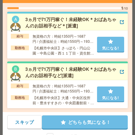
1
/10
給 与
時給1320円
交通費
交通費支給有り
3ヵ月で71万円稼ぐ！未経験OK＊おばあちゃ
気になる!
勤務地
すすきの駅～徒歩6分
んのお話相手など＊[派遣]
無資格の方：時給1350円～1687
給与
最大27名！10月！研修後完全在宅！大手×面接日程調整
円 / 介護福祉士：時給1550円～1937
円 / 初任者以上：時給1450円～1812
[派遣]
【札幌市中央区】さっぽろ・円山公
気になる!
勤務地
円
園・中島公園・西１１丁目・資生館小
学校前など勤務地多数！
給 与
時給1400円 月収例 217,000円+残業代 ◆
在宅手当（200円/日）支給あり♪
3ヵ月で71万円稼ぐ！未経験OK＊おばあちゃ
交通費
全額支給
気になる!
んのお話相手など[派遣]
勤務地
さっぽろ駅徒歩3分、札幌駅徒歩3分 ※駅直結
オフィス！駅直結！
無資格の方：時給1350円～1687
給与
円 / 介護福祉士：時給1550円～1937
円 / 初任者以上：時給1450円～1812
【札幌市中央区】大通・中央区役所
気になる!
勤務地
時給1500円＊【年収400万以上×正社員の可能性】賞与4
円
前・豊水すすきの・中央図書館前・山
ヶ月分！手当充実＊事務[正社員への紹介予定派遣]
鼻９条など勤務地多数！
給 与
時給1500円
スキップ
どちらも気になる！
交通費
全額支給
気になる!
勤務地
さっぽろ駅徒歩2分、札幌駅徒歩3分