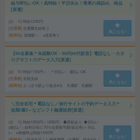
給与即払いOK！高時給！平日休み！青果の袋詰め、検品
[派遣]
給 与
時給1230円
交通費
交通費支給有り
気になる!
勤務地
苗穂駅～ ※送迎有り
【50名募集＊未経験OK・50代60代歓迎】電話なし・カタ
ログギフトのデータ入力[派遣]
給 与
時給1700円～ ＊日払い・週払いOK
交通費
全額支給
気になる!
勤務地
さっぽろ駅より徒歩4分 大通駅 札幌駅
＼完全在宅＊電話なし／旅行サイトの予約データ入力＊
短期/週3～などシフト融通抜群[派遣]
給 与
時給1550円～1650円 ◆昇給あり ◆日払い
(速払い：給料日前に70％迄受取可能/規定有)＋月払
い ※研修時は時給1500円
気になる!
勤務地
《完全在宅！》研修期間→大通駅…徒歩4分／