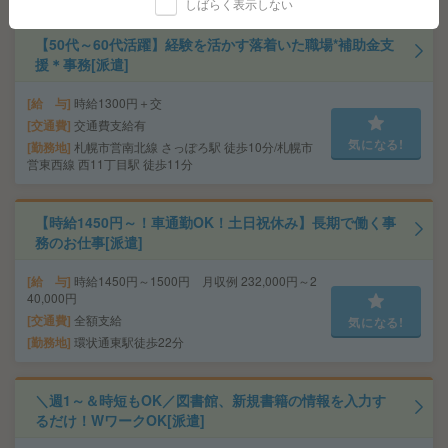
しばらく表示しない
【50代～60代活躍】経験を活かす落着いた職場*補助金支
援＊事務[派遣]
給 与
時給1300円＋交
交通費
交通費支給有
気になる!
勤務地
札幌市営南北線 さっぽろ駅 徒歩10分/札幌市
営東西線 西11丁目駅 徒歩11分
【時給1450円～！車通勤OK！土日祝休み】長期で働く事
務のお仕事[派遣]
給 与
時給1450円～1500円 月収例 232,000円～2
40,000円
交通費
全額支給
気になる!
勤務地
環状通東駅徒歩22分
＼週1～＆時短もOK／図書館、新規書籍の情報を入力す
るだけ！WワークOK[派遣]