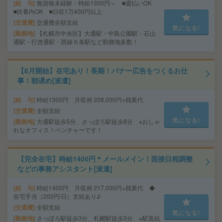
給 与
無資格未経験：時給1300円～ ■週払いOK
■扶養内OK ■日収1万400円以上
交通費
交通費全額支給
気になる!
勤務地
【札幌市中央区】大通駅・中島公園駅・石山
通駅・行啓通駅・西線６条駅など勤務地多数！
【8月開始】在宅あり！長期！バナー広告をつくるお仕
事！朝遅め[派遣]
給 与
時給1300円 月収例 208,000円+残業代
交通費
全額支給
気になる!
勤務地
大通駅徒歩5分、さっぽろ駅徒歩8分 ※おしゃ
れなオフィス！ベンチャーです！
【完全在宅】時給1400円＊メールメイン！面接日程調整
などの事務アシスタント[派遣]
給 与
時給1400円 月収例 217,000円+残業代 ◆
在宅手当（200円/日）支給あり♪
交通費
全額支給
気になる!
勤務地
さっぽろ駅徒歩3分、札幌駅徒歩3分 ※駅直結