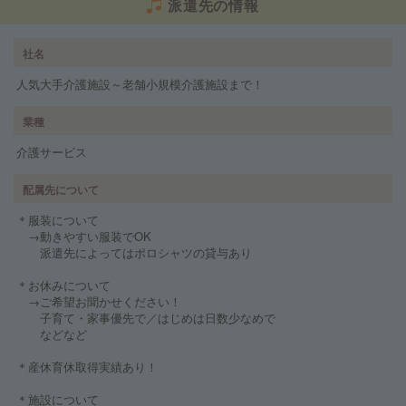
派遣先の情報
社名
人気大手介護施設～老舗小規模介護施設まで！
業種
介護サービス
配属先について
＊服装について
→動きやすい服装でOK
派遣先によってはポロシャツの貸与あり
＊お休みについて
→ご希望お聞かせください！
子育て・家事優先で／はじめは日数少なめで
などなど
＊産休育休取得実績あり！
＊施設について