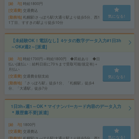
給 与
時給1800円
交通費
交通費込
気になる!
勤務地
札幌駅/さっぽろ駅/大通り駅より徒歩5分、西1
1丁目、すすきの駅より徒歩10分
【未経験OK！電話なし】4ケタの数字データ入力#1日3h
～OK#週2～[派遣]
給 与
時給1700円～時給1800円 ◆昇給あり ◆日
払い(速払い：給料日前に70％まで受取可能/規定有)＋
月払い
交通費
交通費全額支給
気になる!
勤務地
「さっぽろ駅」徒歩1分、「札幌駅」徒歩4
分、「大通駅」徒歩7分
1日3h×週1～OK＊マイナンバーカード内容のデータ入力
＊履歴書不要[派遣]
給 与
1800円
交通費
交通費込
気になる!
勤務地
札幌駅/さっぽろ駅/大通り駅より徒歩5分、西1