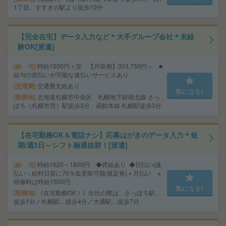
1丁目、すすきの駅より徒歩10分
【完全在宅】データ入力など＊大手グループ会社＊未経
験OK[派遣]
給 与
時給1500円＋交 【月収例】303,750円～ ■
給与の前払いが可能な速払いサービスあり
交通費
交通費支給あり
気になる!
勤務地
北海道札幌市中央区 札幌地下鉄南北線 さっ
ぽろ（札幌市営）駅徒歩3分、函館本線 札幌駅徒歩3分
【在宅勤務OK＆電話ナシ】応募はがきのデータ入力＊短
期/週3日～シフト融通抜群！[派遣]
給 与
時給1620～1800円 ◆昇給あり ◆日払い(速
払い：給料日前に70％迄受取可能/規定有)＋月払い ※
研修時は時給1500円
気になる!
勤務地
《在宅勤務OK！》出社の際は、さっぽろ駅…
徒歩1分／札幌駅…徒歩4分／大通駅…徒歩7分