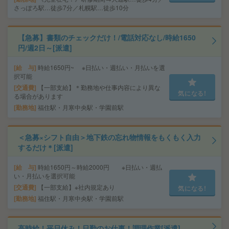
さっぽろ駅…徒歩7分／札幌駅…徒歩10分
【急募】書類のチェックだけ！/電話対応なし/時給1650
円/週2日～[派遣]
給 与
時給1650円~ ※日払い・週払い・月払いを選
択可能
交通費
【一部支給】＊勤務地や仕事内容により異な
気になる!
る場合があります
勤務地
福住駅・月寒中央駅・学園前駅
＜急募×シフト自由＞地下鉄の忘れ物情報をもくもく入力
するだけ＊[派遣]
給 与
時給1650円～時給2000円 ※日払い・週払
い・月払いを選択可能
交通費
【一部支給】※社内規定あり
気になる!
勤務地
福住駅・月寒中央駅・学園前駅
高時給！平日休み！日勤のお仕事！調理作業[派遣]