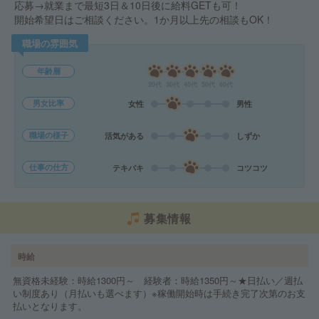
応募→就業まで最短3日＆10日後に給料GETも可！
開始希望日はご相談ください。1か月以上先の相談もOK！
職場の雰囲気
年齢層
20代
30代
40代
50代
60代
男女比率
女性
男性
職場の様子
活気がある
しずか
仕事の仕方
テキパキ
コツコツ
募集情報
時給
無資格未経験：時給1300円～ 経験者：時給1350円～★日払い／週払
い制度あり（月払いも選べます）※稼働開始時は手続き完了次第のお支
払いとなります。