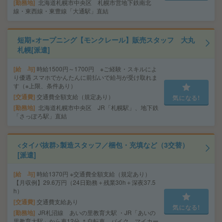
勤務地
北海道札幌市中央区 札幌市営地下鉄南北
線・東西線・東豊線「大通駅」直結
短期×オープニング【モンクレール】販売スタッフ 大丸
札幌[派遣]
給 与
時給1500円～1700円 ※ご経験・スキルによ
り優遇 スマホでかんたんに前払いで給与が受け取れま
す（※上限、条件あり）
交通費
交通費全額支給（規定あり）
気になる!
勤務地
北海道札幌市中央区 JR「札幌駅」、地下鉄
「さっぽろ駅」直結
<タイパ抜群>製造スタッフ／梱包・充填など（3交替）
[派遣]
給 与
時給1370円 ※交通費全額支給（規定あり）
【月収例】29.6万円（24日勤務＋残業30h＋深夜37.5
h）
交通費
交通費支給あり
気になる!
勤務地
JR札沼線 あいの里教育大駅 ・JR「あいの
里教育大駅」から車12分 ＊自転車、バイク、マイカー