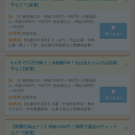
手など＊[派遣]
給 与
無資格の方：時給1350円～1687円 / 介護福祉
士：時給1550円～1937円 / 初任者以上：時給1450円
～1812円
交通費
全額支給
気になる!
勤務地
【札幌市中央区】さっぽろ・円山公園・中島
公園・西１１丁目・資生館小学校前など勤務地多数！
3ヵ月で71万円稼ぐ！未経験OK＊おばあちゃんのお話相
手など[派遣]
給 与
無資格の方：時給1350円～1687円 / 介護福祉
士：時給1550円～1937円 / 初任者以上：時給1450円
～1812円
交通費
全額支給
気になる!
勤務地
【札幌市中央区】大通・中央区役所前・豊水
すすきの・中央図書館前・山鼻９条など勤務地多数！
【医療行為はナシ】時給1350円！病院で備品のチェック
など＊[派遣]