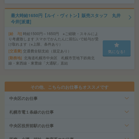
最大時給1650円【ルイ・ヴィトン】販売スタッフ 丸井
今井[派遣]
給 与
時給1500円～1650円 ※ご経験・スキルによ
り考慮致します スマホでかんたんに前払いで給与が受
け取れます（※上限、条件あり）
交通費
交通費全額支給（規定あり）
気になる!
勤務地
北海道札幌市中央区 札幌市営地下鉄南北
線・東西線・東豊線「大通駅」直結
その他、こちらのお仕事もオススメです
中央区のお仕事
札幌市電１条線のお仕事
中央区役所前駅のお仕事