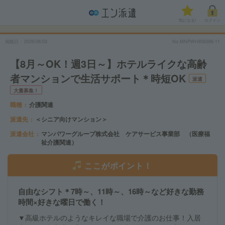
気になる!
ログイン
掲載日
2026/08/03
No.MNPWH856386-11
【8月～OK！週3日～】ホテルライクな高齢
者マンションで生活サポート＊時短OK
派遣
大量募集！
職種
介護関連
派遣先
＜シニア向けマンション＞
派遣会社
マンパワーグループ株式会社 ケアサービス事業部 （医療福
祉介護関連）
ここがポイント！
自由なシフト＊7時～、11時～、16時～など好きな勤務
時間×好きな曜日で働く！
▼高級ホテルのようなキレイな職場で介護のお仕事！入居