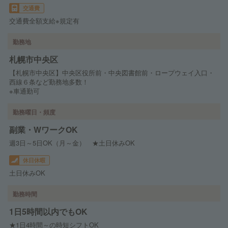
交通費
交通費全額支給※規定有
勤務地
札幌市中央区
【札幌市中央区】中央区役所前・中央図書館前・ロープウェイ入口・
西線６条など勤務地多数！
※車通勤可
勤務曜日・頻度
副業・WワークOK
週3日～5日OK（月～金） ★土日休みOK
休日休暇
土日休みOK
勤務時間
1日5時間以内でもOK
★1日4時間～の時短シフトOK