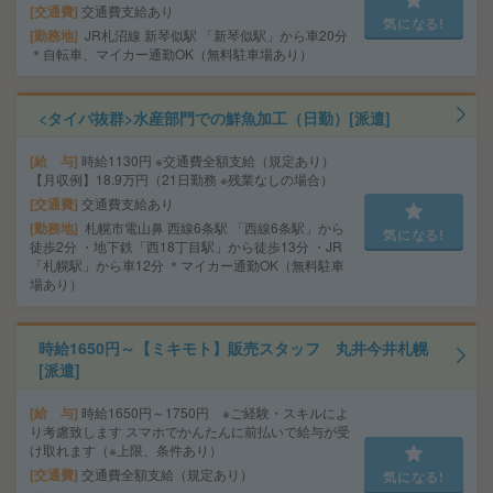
交通費
交通費支給あり
気になる!
勤務地
JR札沼線 新琴似駅 「新琴似駅」から車20分
＊自転車、マイカー通勤OK（無料駐車場あり）
<タイパ抜群>水産部門での鮮魚加工（日勤）[派遣]
給 与
時給1130円 ※交通費全額支給（規定あり）
【月収例】18.9万円（21日勤務 ※残業なしの場合）
交通費
交通費支給あり
勤務地
札幌市電山鼻 西線6条駅 「西線6条駅」から
気になる!
徒歩2分 ・地下鉄「西18丁目駅」から徒歩13分 ・JR
「札幌駅」から車12分 ＊マイカー通勤OK（無料駐車
場あり）
時給1650円～【ミキモト】販売スタッフ 丸井今井札幌
[派遣]
給 与
時給1650円～1750円 ※ご経験・スキルによ
り考慮致します スマホでかんたんに前払いで給与が受
け取れます（※上限、条件あり）
交通費
交通費全額支給（規定あり）
気になる!