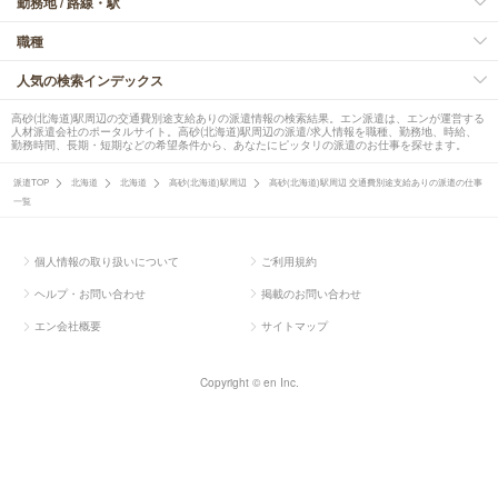
勤務地 / 路線・駅
職種
人気の検索インデックス
高砂(北海道)駅周辺の交通費別途支給ありの派遣情報の検索結果。エン派遣は、エンが運営する
人材派遣会社のポータルサイト。高砂(北海道)駅周辺の派遣/求人情報を職種、勤務地、時給、
勤務時間、長期・短期などの希望条件から、あなたにピッタリの派遣のお仕事を探せます。
派遣TOP
北海道
北海道
高砂(北海道)駅周辺
高砂(北海道)駅周辺 交通費別途支給ありの派遣の仕事
一覧
個人情報の取り扱いについて
ご利用規約
ヘルプ・お問い合わせ
掲載のお問い合わせ
エン会社概要
サイトマップ
Copyright © en Inc.