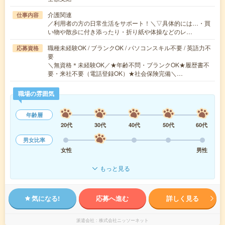
介護関連
仕事内容
／利用者の方の日常生活をサポート！＼▽具体的には…・買
い物や散歩に付き添ったり・折り紙や体操などのレ…
職種未経験OK / ブランクOK / パソコンスキル不要 / 英語力不
応募資格
要
＼無資格＊未経験OK／★年齢不問・ブランクOK★履歴書不
要・来社不要（電話登録OK）★社会保険完備＼…
職場の雰囲気
年齢層
20代
30代
40代
50代
60代
男女比率
女性
男性
もっと見る
気になる!
応募へ進む
詳しく見る
派遣会社
株式会社ニッソーネット