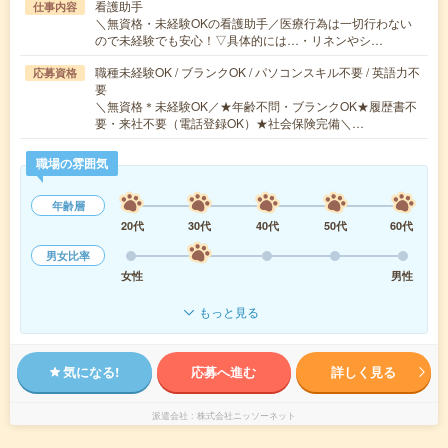
看護助手
仕事内容
＼無資格・未経験OKの看護助手／医療行為は一切行わない
ので未経験でも安心！▽具体的には…・リネンやシ…
職種未経験OK / ブランクOK / パソコンスキル不要 / 英語力不
応募資格
要
＼無資格＊未経験OK／★年齢不問・ブランクOK★履歴書不
要・来社不要（電話登録OK）★社会保険完備＼…
職場の雰囲気
年齢層
20代
30代
40代
50代
60代
男女比率
女性
男性
もっと見る
気になる!
応募へ進む
詳しく見る
派遣会社
株式会社ニッソーネット