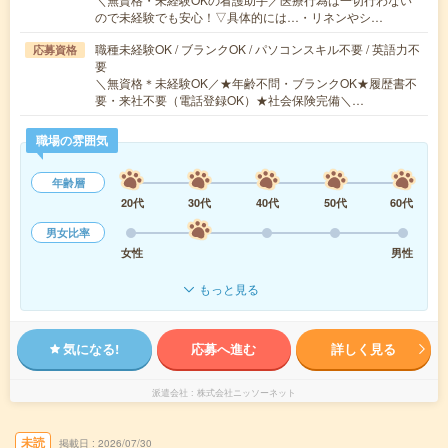
ので未経験でも安心！▽具体的には…・リネンやシ…
職種未経験OK / ブランクOK / パソコンスキル不要 / 英語力不
応募資格
要
＼無資格＊未経験OK／★年齢不問・ブランクOK★履歴書不
要・来社不要（電話登録OK）★社会保険完備＼…
職場の雰囲気
年齢層
20代
30代
40代
50代
60代
男女比率
女性
男性
もっと見る
気になる!
応募へ進む
詳しく見る
派遣会社
株式会社ニッソーネット
未読
掲載日
2026/07/30