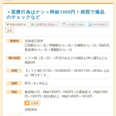
＜医療行為はナシ＞時給1300円！病院で備品
のチェックなど
職種未経験OK
交通費別途支給あり
土日祝日が休み
WEB登録OK
派遣
北海道江別市
勤務地
江別駅から---分／野幌駅から---分／大麻駅から---分／高砂(北
海道)駅から---分／豊幌駅から---分
シフト制（月～日） ※平日のみなどの相談もOK ※週3なども
曜日頻度
相談OK
【シフト例】07:00～16:0009:00～18:0017:00～09:00※ 上記
時間
は一例です！そ…
即日～2ヶ月以上
期間
無資格の方：時給1300円～1625円 / 介護福祉士：時給1550
時給
円～1937円 / 初任者以上：時給1450円～1812円
交通費
全額支給