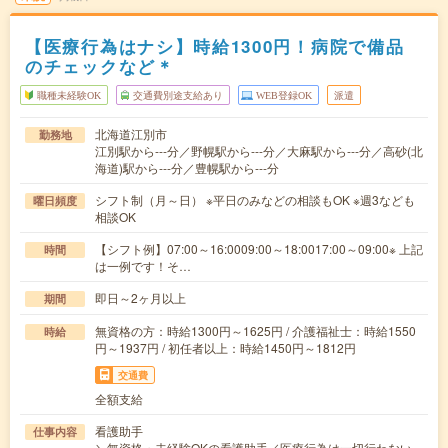
【医療行為はナシ】時給1300円！病院で備品
のチェックなど＊
職種未経験OK
交通費別途支給あり
WEB登録OK
派遣
北海道江別市
勤務地
江別駅から---分／野幌駅から---分／大麻駅から---分／高砂(北
海道)駅から---分／豊幌駅から---分
シフト制（月～日） ※平日のみなどの相談もOK ※週3なども
曜日頻度
相談OK
【シフト例】07:00～16:0009:00～18:0017:00～09:00※ 上記
時間
は一例です！そ…
即日～2ヶ月以上
期間
無資格の方：時給1300円～1625円 / 介護福祉士：時給1550
時給
円～1937円 / 初任者以上：時給1450円～1812円
交通費
全額支給
看護助手
仕事内容
＼無資格・未経験OKの看護助手／医療行為は一切行わない