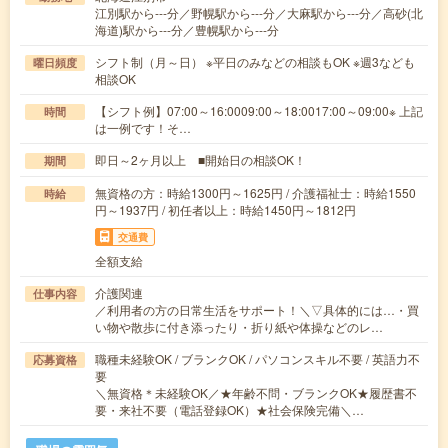
江別駅から---分／野幌駅から---分／大麻駅から---分／高砂(北
海道)駅から---分／豊幌駅から---分
シフト制（月～日） ※平日のみなどの相談もOK ※週3なども
曜日頻度
相談OK
【シフト例】07:00～16:0009:00～18:0017:00～09:00※ 上記
時間
は一例です！そ…
即日～2ヶ月以上 ■開始日の相談OK！
期間
無資格の方：時給1300円～1625円 / 介護福祉士：時給1550
時給
円～1937円 / 初任者以上：時給1450円～1812円
交通費
全額支給
介護関連
仕事内容
／利用者の方の日常生活をサポート！＼▽具体的には…・買
い物や散歩に付き添ったり・折り紙や体操などのレ…
職種未経験OK / ブランクOK / パソコンスキル不要 / 英語力不
応募資格
要
＼無資格＊未経験OK／★年齢不問・ブランクOK★履歴書不
要・来社不要（電話登録OK）★社会保険完備＼…