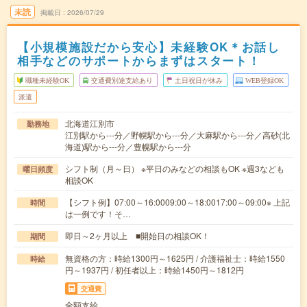
未読
掲載日
2026/07/29
【小規模施設だから安心】未経験OK＊お話し
相手などのサポートからまずはスタート！
職種未経験OK
交通費別途支給あり
土日祝日が休み
WEB登録OK
派遣
北海道江別市
勤務地
江別駅から---分／野幌駅から---分／大麻駅から---分／高砂(北
海道)駅から---分／豊幌駅から---分
シフト制（月～日） ※平日のみなどの相談もOK ※週3なども
曜日頻度
相談OK
【シフト例】07:00～16:0009:00～18:0017:00～09:00※ 上記
時間
は一例です！そ…
即日～2ヶ月以上 ■開始日の相談OK！
期間
無資格の方：時給1300円～1625円 / 介護福祉士：時給1550
時給
円～1937円 / 初任者以上：時給1450円～1812円
交通費
全額支給