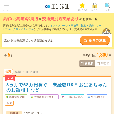
メニュー
気になる!
ログイン
検索
高砂(北海道)駅周辺
×
交通費別途支給あり
のお仕事一覧
高砂(北海道)駅の派遣のお仕事情報です。
オフィスワーク・事務系
、
営業・販売・サー
ビス系
、
クリエイティブ系
などのお仕事を取り揃えています。交通費別途支給ありの
条件の他に、
職種未経験OK
、
友だちと一緒の応募OK
、
週4日勤務
などのこだわり条件
も取り揃えています。
条件の変更
高砂(北海道)駅周辺 / 交通費別途支給あり
5
1,300
全
件
平均時給:
円
時給順
新着順
未読
掲載日
2026/08/03
NEW
3ヵ月で68万円稼ぐ！未経験OK＊おばあちゃん
のお話相手など
職種未経験OK
交通費別途支給あり
土日祝日が休み
WEB登録OK
派遣
北海道江別市
勤務地