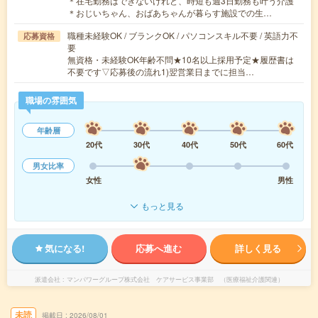
＊在宅勤務はできないけれど、時短も週3日勤務も叶う介護
＊おじいちゃん、おばあちゃんが暮らす施設での生…
職種未経験OK / ブランクOK / パソコンスキル不要 / 英語力不
応募資格
要
無資格・未経験OK年齢不問★10名以上採用予定★履歴書は
不要です▽応募後の流れ1)翌営業日までに担当…
職場の雰囲気
年齢層
20代
30代
40代
50代
60代
男女比率
女性
男性
もっと見る
気になる!
応募へ進む
詳しく見る
派遣会社
マンパワーグループ株式会社 ケアサービス事業部 （医療福祉介護関連）
未読
掲載日
2026/08/01