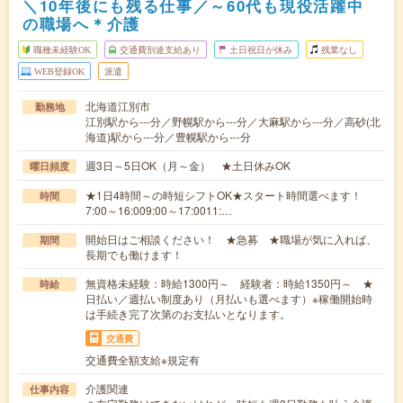
＼10年後にも残る仕事／～60代も現役活躍中
の職場へ＊介護
職種未経験OK
交通費別途支給あり
土日祝日が休み
残業なし
WEB登録OK
派遣
北海道江別市
勤務地
江別駅から---分／野幌駅から---分／大麻駅から---分／高砂(北
海道)駅から---分／豊幌駅から---分
週3日～5日OK（月～金） ★土日休みOK
曜日頻度
★1日4時間～の時短シフトOK★スタート時間選べます！
時間
7:00～16:009:00～17:0011:…
開始日はご相談ください！ ★急募 ★職場が気に入れば、
期間
長期でも働けます！
無資格未経験：時給1300円～ 経験者：時給1350円～ ★
時給
日払い／週払い制度あり（月払いも選べます）※稼働開始時
は手続き完了次第のお支払いとなります。
交通費
交通費全額支給※規定有
介護関連
仕事内容