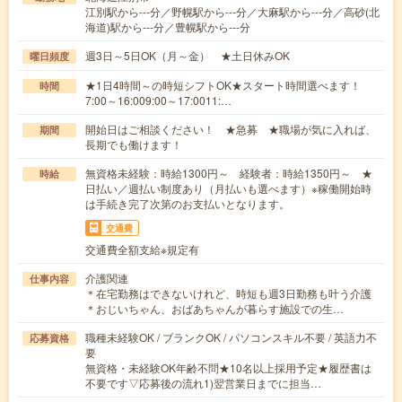
江別駅から---分／野幌駅から---分／大麻駅から---分／高砂(北
海道)駅から---分／豊幌駅から---分
週3日～5日OK（月～金） ★土日休みOK
曜日頻度
★1日4時間～の時短シフトOK★スタート時間選べます！
時間
7:00～16:009:00～17:0011:…
開始日はご相談ください！ ★急募 ★職場が気に入れば、
期間
長期でも働けます！
無資格未経験：時給1300円～ 経験者：時給1350円～ ★
時給
日払い／週払い制度あり（月払いも選べます）※稼働開始時
は手続き完了次第のお支払いとなります。
交通費
交通費全額支給※規定有
介護関連
仕事内容
＊在宅勤務はできないけれど、時短も週3日勤務も叶う介護
＊おじいちゃん、おばあちゃんが暮らす施設での生…
職種未経験OK / ブランクOK / パソコンスキル不要 / 英語力不
応募資格
要
無資格・未経験OK年齢不問★10名以上採用予定★履歴書は
不要です▽応募後の流れ1)翌営業日までに担当…