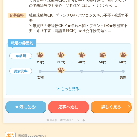
ので未経験でも安心！▽具体的には…・リネンやシ…
職種未経験OK / ブランクOK / パソコンスキル不要 / 英語力不
応募資格
要
＼無資格＊未経験OK／★年齢不問・ブランクOK★履歴書不
要・来社不要（電話登録OK）★社会保険完備＼…
職場の雰囲気
年齢層
20代
30代
40代
50代
60代
男女比率
女性
男性
もっと見る
気になる!
応募へ進む
詳しく見る
派遣会社
株式会社ニッソーネット
未読
掲載日
2026/08/07