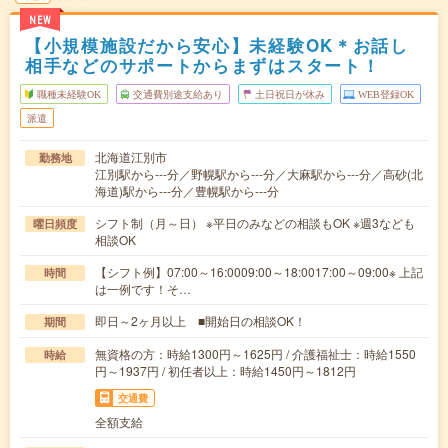
NEW
【小規模施設だから安心】未経験OK＊お話し
相手などのサポートからまずはスタート！
職種未経験OK
交通費別途支給あり
土日祝日が休み
WEB登録OK
派遣
北海道江別市
勤務地
江別駅から---分／野幌駅から---分／大麻駅から---分／高砂(北
海道)駅から---分／豊幌駅から---分
シフト制（月～日） ※平日のみなどの相談もOK ※週3なども
曜日頻度
相談OK
【シフト例】07:00～16:0009:00～18:0017:00～09:00※ 上記
時間
は一例です！そ…
即日～2ヶ月以上 ■開始日の相談OK！
期間
無資格の方：時給1300円～1625円 / 介護福祉士：時給1550
時給
円～1937円 / 初任者以上：時給1450円～1812円
交通費
全額支給