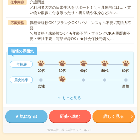
介護関連
仕事内容
／利用者の方の日常生活をサポート！＼▽具体的には…・買
い物や散歩に付き添ったり・折り紙や体操などのレ…
職種未経験OK / ブランクOK / パソコンスキル不要 / 英語力不
応募資格
要
＼無資格＊未経験OK／★年齢不問・ブランクOK★履歴書不
要・来社不要（電話登録OK）★社会保険完備＼…
職場の雰囲気
年齢層
20代
30代
40代
50代
60代
男女比率
女性
男性
もっと見る
気になる!
応募へ進む
詳しく見る
派遣会社
株式会社ニッソーネット