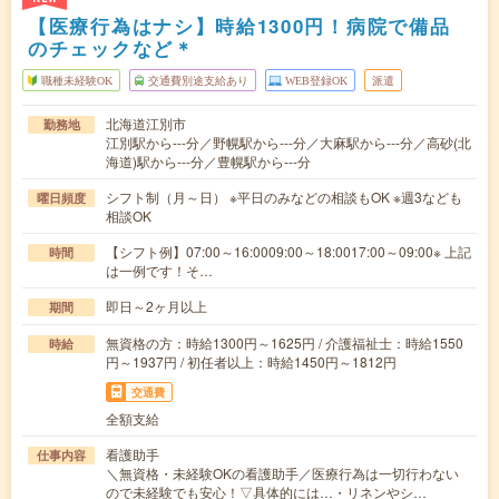
【医療行為はナシ】時給1300円！病院で備品
のチェックなど＊
職種未経験OK
交通費別途支給あり
WEB登録OK
派遣
北海道江別市
勤務地
江別駅から---分／野幌駅から---分／大麻駅から---分／高砂(北
海道)駅から---分／豊幌駅から---分
シフト制（月～日） ※平日のみなどの相談もOK ※週3なども
曜日頻度
相談OK
【シフト例】07:00～16:0009:00～18:0017:00～09:00※ 上記
時間
は一例です！そ…
即日～2ヶ月以上
期間
無資格の方：時給1300円～1625円 / 介護福祉士：時給1550
時給
円～1937円 / 初任者以上：時給1450円～1812円
交通費
全額支給
看護助手
仕事内容
＼無資格・未経験OKの看護助手／医療行為は一切行わない
ので未経験でも安心！▽具体的には…・リネンやシ…