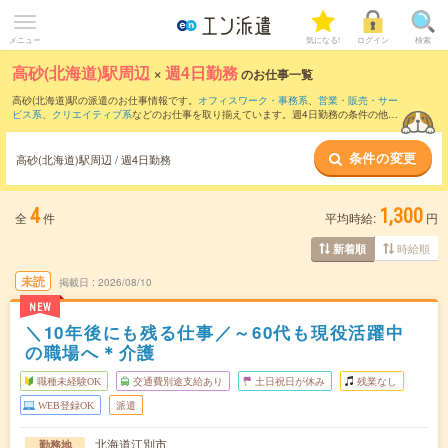
メニュー
気になる!
ログイン
検索
高砂(北海道)駅周辺
×
週4日勤務
のお仕事一覧
高砂(北海道)駅の派遣のお仕事情報です。
オフィスワーク・事務系
、
営業・販売・サー
ビス系
、
クリエイティブ系
などのお仕事を取り揃えています。週4日勤務の条件の他
に、
交通費別途支給あり
、
職種未経験OK
、
友だちと一緒の応募OK
などのこだわり条
件も取り揃えています。
条件の変更
高砂(北海道)駅周辺 / 週4日勤務
4
1,300
全
件
平均時給:
円
時給順
新着順
未読
掲載日
2026/08/10
NEW
＼10年後にも残る仕事／～60代も現役活躍中
の職場へ＊介護
職種未経験OK
交通費別途支給あり
土日祝日が休み
残業なし
WEB登録OK
派遣
北海道江別市
勤務地