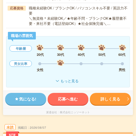
職種未経験OK / ブランクOK / パソコンスキル不要 / 英語力不
応募資格
要
＼無資格＊未経験OK／★年齢不問・ブランクOK★履歴書不
要・来社不要（電話登録OK）★社会保険完備＼…
職場の雰囲気
年齢層
20代
30代
40代
50代
60代
男女比率
女性
男性
もっと見る
気になる!
応募へ進む
詳しく見る
派遣会社
株式会社ニッソーネット
未読
掲載日
2026/08/07
NEW