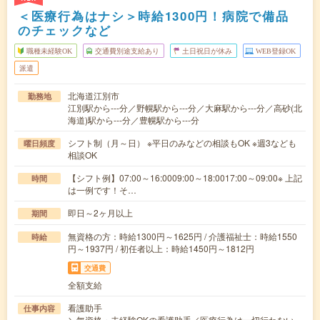
＜医療行為はナシ＞時給1300円！病院で備品
のチェックなど
職種未経験OK
交通費別途支給あり
土日祝日が休み
WEB登録OK
派遣
北海道江別市
勤務地
江別駅から---分／野幌駅から---分／大麻駅から---分／高砂(北
海道)駅から---分／豊幌駅から---分
シフト制（月～日） ※平日のみなどの相談もOK ※週3なども
曜日頻度
相談OK
【シフト例】07:00～16:0009:00～18:0017:00～09:00※ 上記
時間
は一例です！そ…
即日～2ヶ月以上
期間
無資格の方：時給1300円～1625円 / 介護福祉士：時給1550
時給
円～1937円 / 初任者以上：時給1450円～1812円
交通費
全額支給
看護助手
仕事内容
＼無資格・未経験OKの看護助手／医療行為は一切行わない