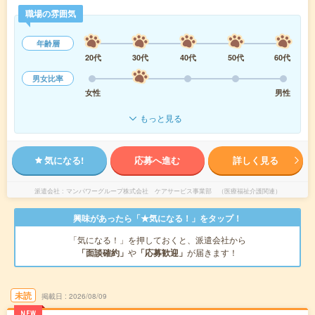
職場の雰囲気
年齢層
20代
30代
40代
50代
60代
男女比率
女性
男性
もっと見る
気になる!
応募へ進む
詳しく見る
派遣会社
マンパワーグループ株式会社 ケアサービス事業部 （医療福祉介護関連）
興味があったら「★気になる！」をタップ！
「気になる！」を押しておくと、派遣会社から
「面談確約」
や
「応募歓迎」
が届きます！
未読
掲載日
2026/08/09
NEW