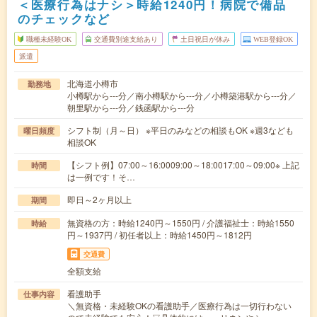
＜医療行為はナシ＞時給1240円！病院で備品
のチェックなど
職種未経験OK
交通費別途支給あり
土日祝日が休み
WEB登録OK
派遣
北海道小樽市
勤務地
小樽駅から---分／南小樽駅から---分／小樽築港駅から---分／
朝里駅から---分／銭函駅から---分
シフト制（月～日） ※平日のみなどの相談もOK ※週3なども
曜日頻度
相談OK
【シフト例】07:00～16:0009:00～18:0017:00～09:00※ 上記
時間
は一例です！そ…
即日～2ヶ月以上
期間
無資格の方：時給1240円～1550円 / 介護福祉士：時給1550
時給
円～1937円 / 初任者以上：時給1450円～1812円
交通費
全額支給
看護助手
仕事内容
＼無資格・未経験OKの看護助手／医療行為は一切行わない