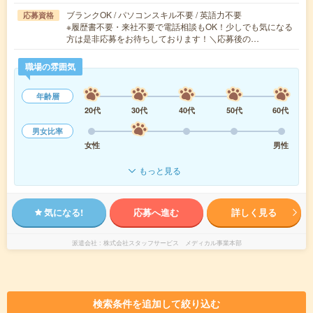
ブランクOK / パソコンスキル不要 / 英語力不要
応募資格
※履歴書不要・来社不要で電話相談もOK！少しでも気になる
方は是非応募をお待ちしております！＼応募後の…
職場の雰囲気
年齢層
20代
30代
40代
50代
60代
男女比率
女性
男性
もっと見る
気になる!
応募へ進む
詳しく見る
派遣会社
株式会社スタッフサービス メディカル事業本部
検索条件を追加して絞り込む