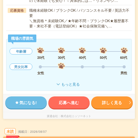
ので未経験でも安心！▽具体的には…・リネンやシ…
職種未経験OK / ブランクOK / パソコンスキル不要 / 英語力不
応募資格
要
＼無資格＊未経験OK／★年齢不問・ブランクOK★履歴書不
要・来社不要（電話登録OK）★社会保険完備＼…
職場の雰囲気
年齢層
20代
30代
40代
50代
60代
男女比率
女性
男性
もっと見る
気になる!
応募へ進む
詳しく見る
派遣会社
株式会社ニッソーネット
未読
掲載日
2026/08/07