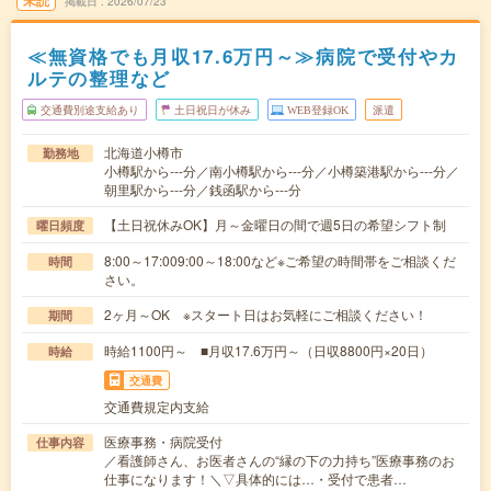
未読
掲載日
2026/07/23
≪無資格でも月収17.6万円～≫病院で受付やカ
ルテの整理など
交通費別途支給あり
土日祝日が休み
WEB登録OK
派遣
北海道小樽市
勤務地
小樽駅から---分／南小樽駅から---分／小樽築港駅から---分／
朝里駅から---分／銭函駅から---分
【土日祝休みOK】月～金曜日の間で週5日の希望シフト制
曜日頻度
8:00～17:009:00～18:00など※ご希望の時間帯をご相談くだ
時間
さい。
2ヶ月～OK ※スタート日はお気軽にご相談ください！
期間
時給1100円～ ■月収17.6万円～（日収8800円×20日）
時給
交通費
交通費規定内支給
医療事務・病院受付
仕事内容
／看護師さん、お医者さんの“縁の下の力持ち”医療事務のお
仕事になります！＼▽具体的には…・受付で患者…