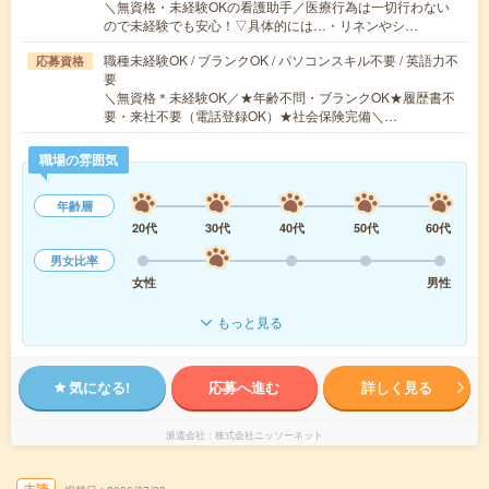
＼無資格・未経験OKの看護助手／医療行為は一切行わない
ので未経験でも安心！▽具体的には…・リネンやシ…
職種未経験OK / ブランクOK / パソコンスキル不要 / 英語力不
応募資格
要
＼無資格＊未経験OK／★年齢不問・ブランクOK★履歴書不
要・来社不要（電話登録OK）★社会保険完備＼…
職場の雰囲気
年齢層
20代
30代
40代
50代
60代
男女比率
女性
男性
もっと見る
気になる!
応募へ進む
詳しく見る
派遣会社
株式会社ニッソーネット