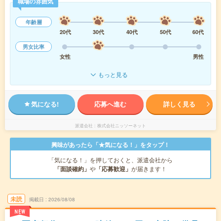
職場の雰囲気
年齢層
20代
30代
40代
50代
60代
男女比率
女性
男性
もっと見る
気になる!
応募へ進む
詳しく見る
派遣会社
株式会社ニッソーネット
興味があったら「★気になる！」をタップ！
「気になる！」を押しておくと、派遣会社から
「面談確約」
や
「応募歓迎」
が届きます！
未読
掲載日
2026/08/08
NEW