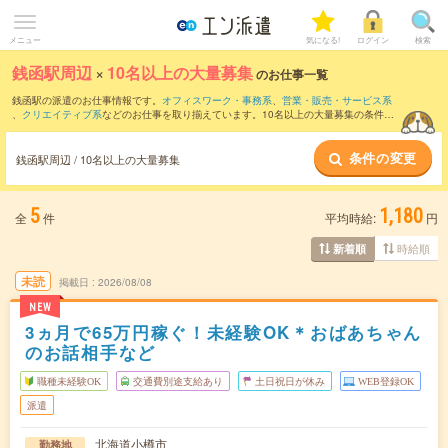
メニュー
気になる!
ログイン
検索
銭函駅周辺
×
10名以上の大量募集
のお仕事一覧
銭函駅の派遣のお仕事情報です。
オフィスワーク・事務系
、
営業・販売・サービス系
、
クリエイティブ系
などのお仕事を取り揃えています。10名以上の大量募集の条件の
他に、
交通費別途支給あり
、
職種未経験OK
、
友だちと一緒の応募OK
などのこだわり
条件も取り揃えています。
条件の変更
銭函駅周辺 / 10名以上の大量募集
5
1,180
全
件
平均時給:
円
時給順
新着順
未読
掲載日
2026/08/08
NEW
3ヵ月で65万円稼ぐ！未経験OK＊おばあちゃん
のお話相手など
職種未経験OK
交通費別途支給あり
土日祝日が休み
WEB登録OK
派遣
北海道小樽市
勤務地