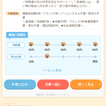
／利用者の方の日常生活をサポート！＼▽具体的には…・買
い物や散歩に付き添ったり・折り紙や体操などのレ…
職種未経験OK / ブランクOK / パソコンスキル不要 / 英語力不
応募資格
要
＼無資格＊未経験OK／★年齢不問・ブランクOK★履歴書不
要・来社不要（電話登録OK）★社会保険完備＼…
職場の雰囲気
年齢層
20代
30代
40代
50代
60代
男女比率
女性
男性
もっと見る
気になる!
応募へ進む
詳しく見る
派遣会社
株式会社ニッソーネット