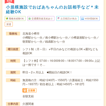
NEW
小規模施設でおばあちゃんのお話相手など＊未
経験OK
職種未経験OK
交通費別途支給あり
土日祝日が休み
WEB登録OK
派遣
北海道小樽市
勤務地
小樽駅から---分／南小樽駅から---分／小樽築港駅から---分／
朝里駅から---分／銭函駅から---分
シフト制（月～日） ※平日のみなどの相談もOK ※週3なども
曜日頻度
相談OK
【シフト例】07:00～16:0009:00～18:0017:00～09:00※ 上記
時間
は一例です！そ…
即日～2ヶ月以上 ■開始日の相談OK！
期間
無資格の方：時給1240円～1550円 / 介護福祉士：時給1550
時給
円～1937円 / 初任者以上：時給1450円～1812円
交通費
全額支給
介護関連
仕事内容