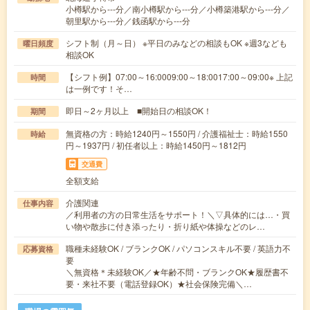
小樽駅から---分／南小樽駅から---分／小樽築港駅から---分／
朝里駅から---分／銭函駅から---分
シフト制（月～日） ※平日のみなどの相談もOK ※週3なども
曜日頻度
相談OK
【シフト例】07:00～16:0009:00～18:0017:00～09:00※ 上記
時間
は一例です！そ…
即日～2ヶ月以上 ■開始日の相談OK！
期間
無資格の方：時給1240円～1550円 / 介護福祉士：時給1550
時給
円～1937円 / 初任者以上：時給1450円～1812円
交通費
全額支給
介護関連
仕事内容
／利用者の方の日常生活をサポート！＼▽具体的には…・買
い物や散歩に付き添ったり・折り紙や体操などのレ…
職種未経験OK / ブランクOK / パソコンスキル不要 / 英語力不
応募資格
要
＼無資格＊未経験OK／★年齢不問・ブランクOK★履歴書不
要・来社不要（電話登録OK）★社会保険完備＼…