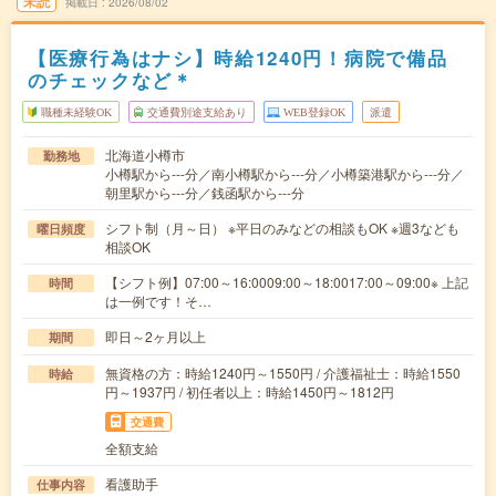
未読
掲載日
2026/08/02
【医療行為はナシ】時給1240円！病院で備品
のチェックなど＊
職種未経験OK
交通費別途支給あり
WEB登録OK
派遣
北海道小樽市
勤務地
小樽駅から---分／南小樽駅から---分／小樽築港駅から---分／
朝里駅から---分／銭函駅から---分
シフト制（月～日） ※平日のみなどの相談もOK ※週3なども
曜日頻度
相談OK
【シフト例】07:00～16:0009:00～18:0017:00～09:00※ 上記
時間
は一例です！そ…
即日～2ヶ月以上
期間
無資格の方：時給1240円～1550円 / 介護福祉士：時給1550
時給
円～1937円 / 初任者以上：時給1450円～1812円
交通費
全額支給
看護助手
仕事内容