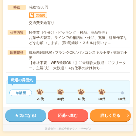
時給1250円
時給
交通費
交通費支給有り
軽作業（仕分け・ピッキング・検品、商品管理）
仕事内容
お菓子の製造、ラインでの箱詰め・検品、充填、計量作業な
どをお願いします。(派遣)経験・スキルは問いま…
職種未経験OK / ブランクOK / パソコンスキル不要 / 英語力不
応募資格
要
【来社不要、WEB登録OK！】〇未経験大歓迎！〇フリータ
ー、主婦(夫) 大歓迎！ ※お仕事の掛け持ち…
職場の雰囲気
年齢層
20代
30代
40代
50代
60代
気になる!
応募へ進む
詳しく見る
派遣会社
株式会社テクノ・サービス