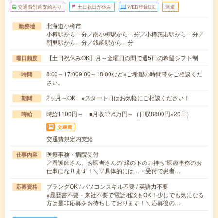
交通費別途支給あり
土日祝日が休み
WEB登録OK
派遣
北海道小樽市
勤務地
小樽駅から---分／南小樽駅から---分／小樽築港駅から---分／
朝里駅から---分／銭函駅から---分
【土日祝休みOK】月～金曜日の間で週5日の希望シフト制
曜日頻度
8:00～17:009:00～18:00など※ご希望の時間帯をご相談くだ
時間
さい。
2ヶ月～OK ※スタート日はお気軽にご相談ください！
期間
時給1100円～ ■月収17.6万円～（日収8800円×20日）
時給
交通費
交通費規定内支給
医療事務・病院受付
仕事内容
／看護師さん、お医者さんの“縁の下の力持ち”医療事務のお
仕事になります！＼▽具体的には…・受付で患者…
ブランクOK / パソコンスキル不要 / 英語力不要
応募資格
※履歴書不要・来社不要で電話相談もOK！少しでも気になる
方は是非応募をお待ちしております！＼応募後の…