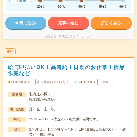
年齢層
20代
30代
40代
50代
60代
気になる!
応募へ進む
詳しく見る
派遣会社
株式会社テクノ・サービス
未読
給与即払いOK！高時給！日勤のお仕事！検品
作業など
職種未経験OK
交通費別途支給あり
WEB登録OK
派遣
北海道小樽市
勤務地
銭函駅から車6分
月～金・土・祝
曜日頻度
12:00～21:00※表記のうち実働8時間です。
時間
3ヶ月以上【ご応募から1週間以内(最短2日目)のスピード就
期間
業が可能】即日～