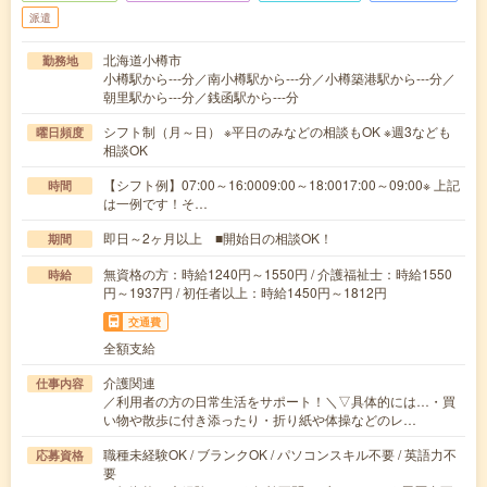
派遣
北海道小樽市
勤務地
小樽駅から---分／南小樽駅から---分／小樽築港駅から---分／
朝里駅から---分／銭函駅から---分
シフト制（月～日） ※平日のみなどの相談もOK ※週3なども
曜日頻度
相談OK
【シフト例】07:00～16:0009:00～18:0017:00～09:00※ 上記
時間
は一例です！そ…
即日～2ヶ月以上 ■開始日の相談OK！
期間
無資格の方：時給1240円～1550円 / 介護福祉士：時給1550
時給
円～1937円 / 初任者以上：時給1450円～1812円
交通費
全額支給
介護関連
仕事内容
／利用者の方の日常生活をサポート！＼▽具体的には…・買
い物や散歩に付き添ったり・折り紙や体操などのレ…
職種未経験OK / ブランクOK / パソコンスキル不要 / 英語力不
応募資格
要