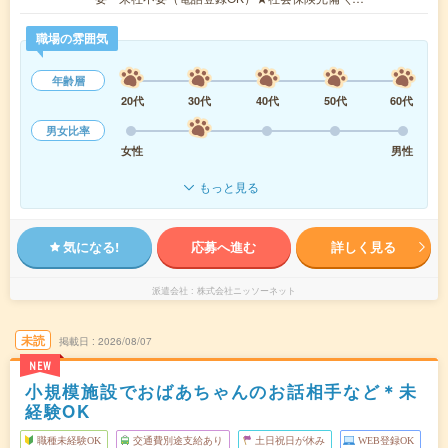
職場の雰囲気
年齢層
20代
30代
40代
50代
60代
男女比率
女性
男性
もっと見る
気になる!
応募へ進む
詳しく見る
派遣会社
株式会社ニッソーネット
未読
掲載日
2026/08/07
NEW
小規模施設でおばあちゃんのお話相手など＊未
経験OK
職種未経験OK
交通費別途支給あり
土日祝日が休み
WEB登録OK