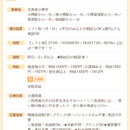
北海道小樽市
勤務地
小樽駅から---分／南小樽駅から---分／小樽築港駅から---分／
朝里駅から---分／銭函駅から---分
シフト制（月～日） ※平日のみなどの相談もOK ※週3なども
曜日頻度
相談OK
【シフト例】07:00～16:0009:00～18:0017:00～09:00※ 上記
時間
は一例です！そ…
即日～2ヶ月以上 ■開始日の相談OK！
期間
無資格の方：時給1240円～1550円 / 介護福祉士：時給1550
時給
円～1937円 / 初任者以上：時給1450円～1812円
交通費
全額支給
介護関連
仕事内容
／利用者の方の日常生活をサポート！＼▽具体的には…・買
い物や散歩に付き添ったり・折り紙や体操などのレ…
職種未経験OK / ブランクOK / パソコンスキル不要 / 英語力不
応募資格
要
＼無資格＊未経験OK／★年齢不問・ブランクOK★履歴書不
要・来社不要（電話登録OK）★社会保険完備＼…