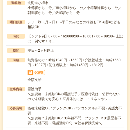
北海道小樽市
勤務地
小樽駅から---分／南小樽駅から---分／小樽築港駅から---分／
朝里駅から---分／銭函駅から---分
シフト制（月～日） ※平日のみなどの相談もOK ※週3なども
曜日頻度
相談OK
【シフト例】07:00～16:0009:00～18:0017:00～09:00※ 上記
時間
は一例です！そ…
即日～2ヶ月以上
期間
無資格の方：時給1240円～1550円 / 介護福祉士：時給1550
時給
円～1937円 / 初任者以上：時給1450円～1812円
交通費
全額支給
看護助手
仕事内容
＼無資格・未経験OKの看護助手／医療行為は一切行わない
ので未経験でも安心！▽具体的には…・リネンやシ…
職種未経験OK / ブランクOK / パソコンスキル不要 / 英語力不
応募資格
要
＼無資格＊未経験OK／★年齢不問・ブランクOK★履歴書不
要・来社不要（電話登録OK）★社会保険完備＼…