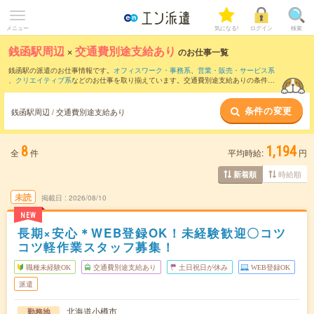
メニュー
気になる!
ログイン
検索
銭函駅周辺
×
交通費別途支給あり
のお仕事一覧
銭函駅の派遣のお仕事情報です。
オフィスワーク・事務系
、
営業・販売・サービス系
、
クリエイティブ系
などのお仕事を取り揃えています。交通費別途支給ありの条件の
他に、
職種未経験OK
、
友だちと一緒の応募OK
、
週4日勤務
などのこだわり条件も取り
揃えています。
条件の変更
銭函駅周辺 / 交通費別途支給あり
8
1,194
全
件
平均時給:
円
時給順
新着順
未読
掲載日
2026/08/10
NEW
長期×安心＊WEB登録OK！未経験歓迎〇コツ
コツ軽作業スタッフ募集！
職種未経験OK
交通費別途支給あり
土日祝日が休み
WEB登録OK
派遣
北海道小樽市
勤務地