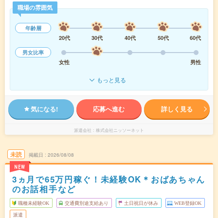
職場の雰囲気
年齢層
20代
30代
40代
50代
60代
男女比率
女性
男性
もっと見る
気になる!
応募へ進む
詳しく見る
派遣会社
株式会社ニッソーネット
未読
掲載日
2026/08/08
NEW
3ヵ月で65万円稼ぐ！未経験OK＊おばあちゃん
のお話相手など
職種未経験OK
交通費別途支給あり
土日祝日が休み
WEB登録OK
派遣