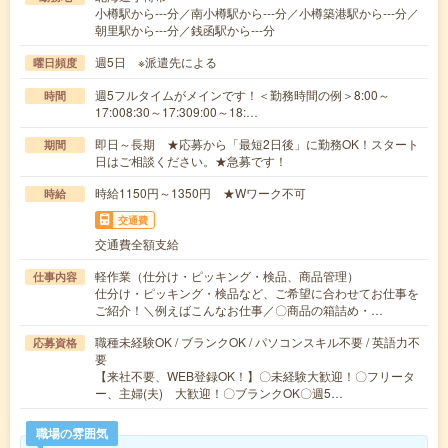
小樽駅から---分／南小樽駅から---分／小樽築港駅から---分／
朝里駅から---分／銭函駅から---分
週5日 ※派遣先による
曜日頻度
週5フルタイムがメインです！＜勤務時間の例＞8:00～
時間
17:008:30～17:309:00～18:…
即日～長期 ★応募から「最短2日後」に勤務OK！スタート
期間
日はご相談ください。★急募です！
時給1150円～1350円 ★Wワーク不可
時給
交通費
交通費全額支給
軽作業（仕分け・ピッキング・検品、商品管理）
仕事内容
仕分け・ピッキング・検品など、ご希望に合わせてお仕事を
ご紹介！＼例えばこんなお仕事／〇商品の箱詰め・…
職種未経験OK / ブランクOK / パソコンスキル不要 / 英語力不
応募資格
要
【来社不要、WEB登録OK！】〇未経験大歓迎！〇フリータ
ー、主婦(夫) 大歓迎！〇ブランクOK〇週5…
職場の雰囲気