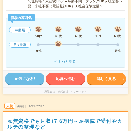
＼無資格＊未経験OK／★年齢不問・ブランクOK★履歴書不
要・来社不要（電話登録OK）★社会保険完備＼…
職場の雰囲気
年齢層
20代
30代
40代
50代
60代
男女比率
女性
男性
もっと見る
気になる!
応募へ進む
詳しく見る
派遣会社
株式会社ニッソーネット
未読
掲載日
2026/07/23
≪無資格でも月収17.6万円～≫病院で受付やカ
ルテの整理など