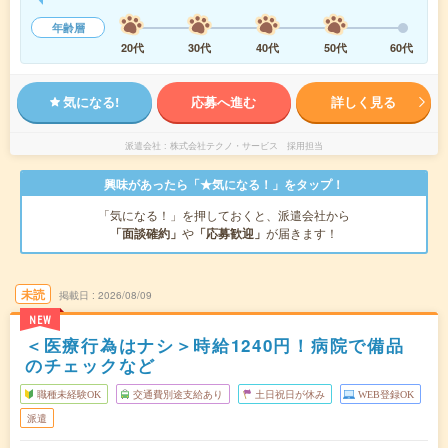
年齢層
20代
30代
40代
50代
60代
気になる!
応募へ進む
詳しく見る
派遣会社
株式会社テクノ・サービス 採用担当
興味があったら「★気になる！」をタップ！
「気になる！」を押しておくと、派遣会社から
「面談確約」
や
「応募歓迎」
が届きます！
未読
掲載日
2026/08/09
NEW
＜医療行為はナシ＞時給1240円！病院で備品
のチェックなど
職種未経験OK
交通費別途支給あり
土日祝日が休み
WEB登録OK
派遣