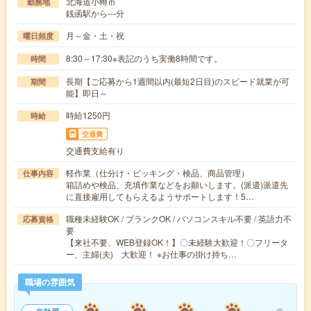
北海道小樽市
勤務地
銭函駅から---分
月～金・土・祝
曜日頻度
8:30～17:30※表記のうち実働8時間です。
時間
長期【ご応募から1週間以内(最短2日目)のスピード就業が可
期間
能】即日～
時給1250円
時給
交通費
交通費支給有り
軽作業（仕分け・ピッキング・検品、商品管理）
仕事内容
箱詰めや検品、充填作業などをお願いします。(派遣)派遣先
に直接雇用してもらえるようサポートします！5…
職種未経験OK / ブランクOK / パソコンスキル不要 / 英語力不
応募資格
要
【来社不要、WEB登録OK！】〇未経験大歓迎！〇フリータ
ー、主婦(夫) 大歓迎！ ※お仕事の掛け持ち…
職場の雰囲気