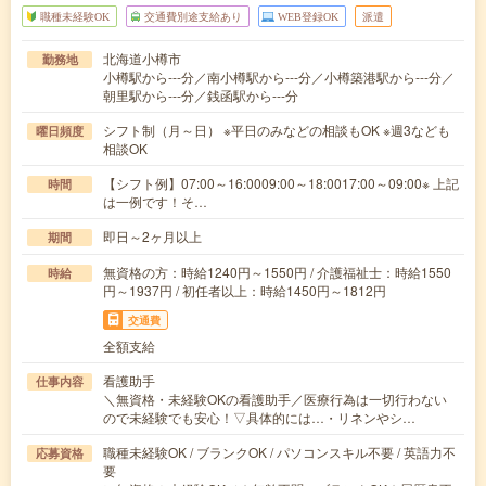
職種未経験OK
交通費別途支給あり
WEB登録OK
派遣
北海道小樽市
勤務地
小樽駅から---分／南小樽駅から---分／小樽築港駅から---分／
朝里駅から---分／銭函駅から---分
シフト制（月～日） ※平日のみなどの相談もOK ※週3なども
曜日頻度
相談OK
【シフト例】07:00～16:0009:00～18:0017:00～09:00※ 上記
時間
は一例です！そ…
即日～2ヶ月以上
期間
無資格の方：時給1240円～1550円 / 介護福祉士：時給1550
時給
円～1937円 / 初任者以上：時給1450円～1812円
交通費
全額支給
看護助手
仕事内容
＼無資格・未経験OKの看護助手／医療行為は一切行わない
ので未経験でも安心！▽具体的には…・リネンやシ…
職種未経験OK / ブランクOK / パソコンスキル不要 / 英語力不
応募資格
要