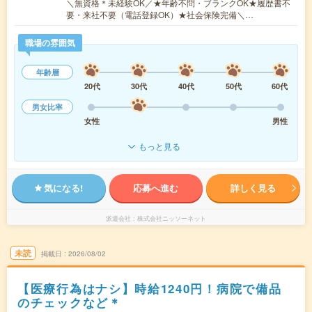
＼無資格＊未経験OK／★年齢不問・ブランクOK★履歴書不
要・来社不要（電話登録OK）★社会保険完備＼…
職場の雰囲気
年齢層
20代
30代
40代
50代
60代
男女比率
女性
男性
もっと見る
気になる!
応募へ進む
詳しく見る
派遣会社
株式会社ニッソーネット
未読
掲載日
2026/08/02
【医療行為はナシ】時給1240円！病院で備品
のチェックなど＊