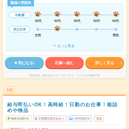
職場の雰囲気
年齢層
20代
30代
40代
50代
60代
男女比率
女性
男性
もっと見る
気になる!
応募へ進む
詳しく見る
派遣会社
株式会社スタッフサービス メディカル事業本部
未読
給与即払いOK！高時給！日勤のお仕事！箱詰
めや検品
職種未経験OK
交通費別途支給あり
WEB登録OK
派遣