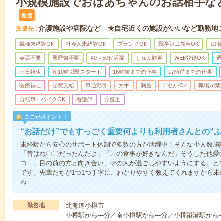
小規模施設でおばあちゃんのお話相手な
派遣
介護施設や病院など ★自宅近くの施設がいいなど勤務地
派遣先
職種未経験OK
社会人未経験OK
ブランクOK
既卒第二新卒OK
10
英語不要
履歴書不要
40～50代活躍
しゅふ歓迎
WEB登録OK
週
土日祝休
朝10時以降スタート
16時前までの仕事
17時前までの仕事
医療福祉
交費支給
車通勤可
大手
制服
日払いOK
職場が禁
自転車・バイクOK
看護師
介護士
ここがポイント！
“お話だけ”でもすっごく重要何よりも利用者さんとの“
未経験から安心のサポート体制で多数の方が活躍中！そんな少人数施
「昔はね〇〇だったんだよ」「この食事が好きなんだ」そうした他愛
コ…。目の前の方と向き合い、その人が過ごしやすいようにする。と
です。先輩たちが1つ1つ丁寧に、わかりやすく教えてくれますから
ね
勤務地
北海道小樽市
小樽駅から---分／南小樽駅から---分／小樽築港駅から--