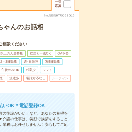
一括
応募
No.NISNHTRK-2SG19
あちゃんのお話相
ご相談ください
名以上の大量募集
友達と一緒OK
OA不要
2～3日勤務
週4日勤務
週5日勤務
午後のみOK
残業少
シフト
煙
派遣多
電話対応なし
ルーティン
いOK＊電話登録OK
人数の施設がいい」など、あなたの希望を
▼介護の仕事は、笑顔で挨拶をすること
い業務はお任せしません！安心してご応