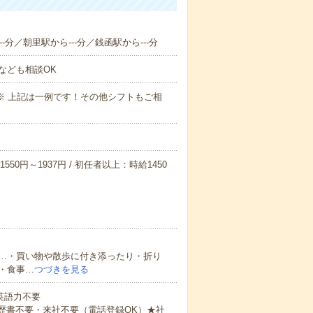
-分／朝里駅から---分／銭函駅から---分
なども相談OK
～09:00※ 上記は一例です！その他シフトもご相
550円～1937円 / 初任者以上：時給1450
…・買い物や散歩に付き添ったり・折り
・食事…
つづきを見る
 英語力不要
歴書不要・来社不要（電話登録OK）★社