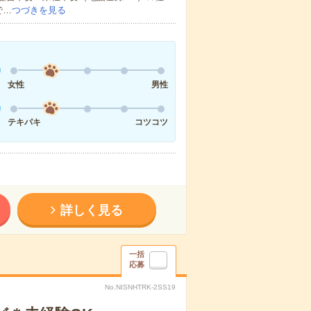
で…
つづきを見る
女性
男性
テキパキ
コツコツ
詳しく見る
一括
応募
No.NISNHTRK-2SS19