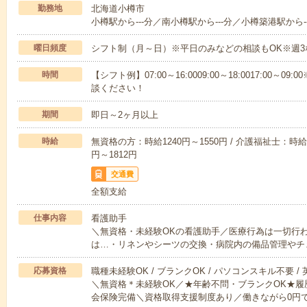
勤務地
北海道小樽市
小樽駅から---分／南小樽駅から---分／小樽築港駅から--
曜日頻度
シフト制（月～日）※平日のみなどの相談もOK※週3
時間
【シフト例】07:00～16:0009:00～18:0017:00
談ください！
期間
即日～2ヶ月以上
時給
無資格の方：時給1240円～1550円 / 介護福祉士：時給1
円～1812円
交通費
全額支給
仕事内容
看護助手
＼無資格・未経験OKの看護助手／医療行為は一切行
は…・リネンやシーツの交換・病院内の備品管理やチ
応募資格
職種未経験OK / ブランクOK / パソコンスキル不要 /
＼無資格＊未経験OK／★年齢不問・ブランクOK★履
会保険完備＼資格取得支援制度あり／働きながら0円