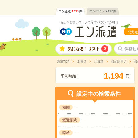
エン派遣
1415
件
エンバイト
2477
件
ちょうど良いワークライフバランスが叶う
北海道
気になる！リスト
0
保存し
派遣TOP
北海道
北海道
銭函駅周辺
銭
,
1
1
9
4
平均時給:
円
設定中の検索条件
期間
---
派遣形式
---
時給
---