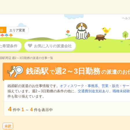
ヘル
版
エリア変更
た希望条件
お気に入りの派遣会社
函駅周辺 週2～3日勤務の派遣の仕事一覧
銭函駅
週2～3日勤務
で
の派遣のお
銭函駅の派遣のお仕事情報です。
オフィスワーク・事務系
、
営業・販売・サー
揃えています。週2～3日勤務の条件の他に、
交通費別途支給あり
、
職種未経験
件も取り揃えています。
4
1
4
件中
～
件を表示中
未読