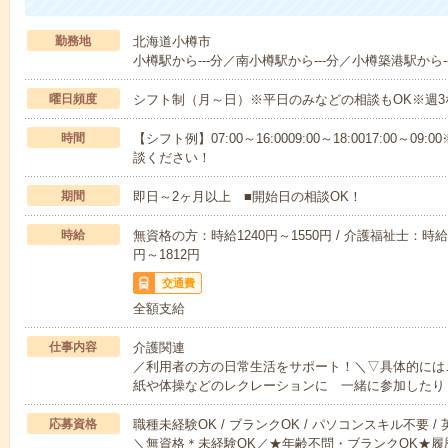
勤務地
北海道小樽市
小樽駅から---分／南小樽駅から---分／小樽築港駅から--
曜日頻度
シフト制（月～日）※平日のみなどの相談もOK※週3
時間
【シフト例】07:00～16:0009:00～18:0017:00
談ください！
期間
即日～2ヶ月以上 ■開始日の相談OK！
時給
無資格の方：時給1240円～1550円 / 介護福祉士：時給1
円～1812円
交通費
全額支給
仕事内容
介護関連
／利用者の方の日常生活をサポート！＼▽具体的には
紙や体操などのレクレーションに 一緒に参加したり
応募資格
職種未経験OK / ブランクOK / パソコンスキル不要 /
＼無資格＊未経験OK／★年齢不問・ブランクOK★履