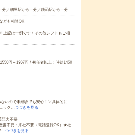
-分／朝里駅から---分／銭函駅から---分
なども相談OK
～09:00※ 上記は一例です！その他シフトもご相
550円～1937円 / 初任者以上：時給1450
わないので未経験でも安心！▽具体的に
ェック…
つづきを見る
 英語力不要
歴書不要・来社不要（電話登録OK）★社
で…
つづきを見る