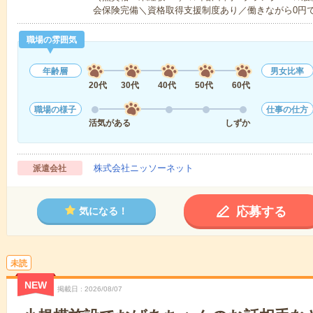
会保険完備＼資格取得支援制度あり／働きながら0円
職場の雰囲気
年齢層
男女比率
20代
30代
40代
50代
60代
職場の様子
仕事の仕方
活気がある
しずか
株式会社ニッソーネット
派遣会社
応募する
気になる！
未読
NEW
掲載日
2026/08/07