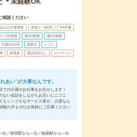
ど＊未経験OK
ご相談ください
名以上の大量募集
友達と一緒OK
OA不要
2～3日勤務
週4日勤務
週5日勤務
午後のみOK
残業少
シフト
煙
派遣多
電話対応なし
ルーティン
ふれあい”が大事なんです。
設での介護のお仕事をお任せします！
のない会話をしながらお互いにニコニ
てもシンプルなサービス業が、介護なん
未経験の方もぜひお気軽にご応募ください
-分／朝里駅から---分／銭函駅から---分