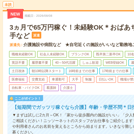
未読
NEW
掲載日
2026/08/08
3ヵ月で65万円稼ぐ！未経験OK＊おば
手など
派遣
介護施設や病院など ★自宅近くの施設がいいなど勤務地
派遣先
職種未経験OK
社会人未経験OK
ブランクOK
既卒第二新卒OK
10
英語不要
履歴書不要
40～50代活躍
しゅふ歓迎
WEB登録OK
週
土日祝休
朝10時以降スタート
16時前までの仕事
17時前までの仕事
医療福祉
交費支給
車通勤可
大手
制服
日払いOK
職場が禁
自転車・バイクOK
看護師
介護士
ここがポイント！
【短期間でガッツリ稼ぐなら介護】年齢・学歴不問＊日払
▼まずは試しに2カ月～OK！「家から徒歩圏内の施設がいい」「少
ご相談ください！ニッソーネットのスタッフがお仕事をご紹介します
や利用者さんのお名前を覚えるところから始まります。いきなり難し
募ください。