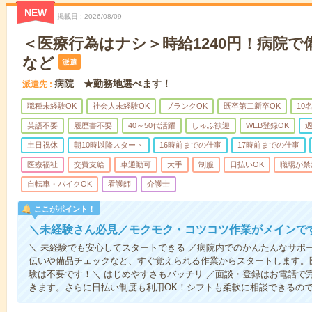
NEW
掲載日
2026/08/09
＜医療行為はナシ＞時給1240円！病院
など
派遣
病院 ★勤務地選べます！
派遣先
職種未経験OK
社会人未経験OK
ブランクOK
既卒第二新卒OK
10
英語不要
履歴書不要
40～50代活躍
しゅふ歓迎
WEB登録OK
週
土日祝休
朝10時以降スタート
16時前までの仕事
17時前までの仕事
医療福祉
交費支給
車通勤可
大手
制服
日払いOK
職場が禁
自転車・バイクOK
看護師
介護士
ここがポイント！
＼未経験さん必見／モクモク・コツコツ作業がメインで
＼ 未経験でも安心してスタートできる ／病院内でのかんたんなサポ
伝いや備品チェックなど、すぐ覚えられる作業からスタートします。
験は不要です！＼ はじめやすさもバッチリ ／面談・登録はお電話で
きます。さらに日払い制度も利用OK！シフトも柔軟に相談できるの