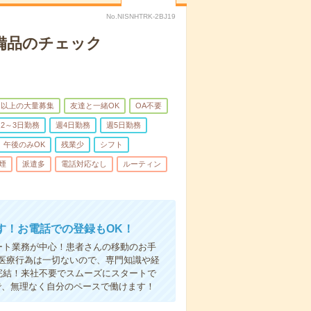
No.NISNHTRK-2BJ19
で備品のチェック
名以上の大量募集
友達と一緒OK
OA不要
2～3日勤務
週4日勤務
週5日勤務
午後のみOK
残業少
シフト
煙
派遣多
電話対応なし
ルーティン
す！お電話での登録もOK！
ート業務が中心！患者さんの移動のお手
医療行為は一切ないので、専門知識や経
完結！来社不要でスムーズにスタートで
で、無理なく自分のペースで働けます！