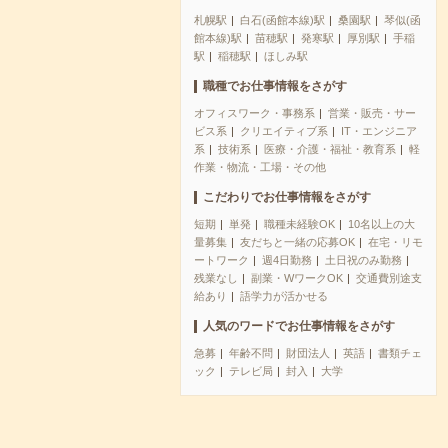
札幌駅
白石(函館本線)駅
桑園駅
琴似(函
館本線)駅
苗穂駅
発寒駅
厚別駅
手稲
駅
稲穂駅
ほしみ駅
職種でお仕事情報をさがす
オフィスワーク・事務系
営業・販売・サー
ビス系
クリエイティブ系
IT・エンジニア
系
技術系
医療・介護・福祉・教育系
軽
作業・物流・工場・その他
こだわりでお仕事情報をさがす
短期
単発
職種未経験OK
10名以上の大
量募集
友だちと一緒の応募OK
在宅・リモ
ートワーク
週4日勤務
土日祝のみ勤務
残業なし
副業・WワークOK
交通費別途支
給あり
語学力が活かせる
人気のワードでお仕事情報をさがす
急募
年齢不問
財団法人
英語
書類チェ
ック
テレビ局
封入
大学