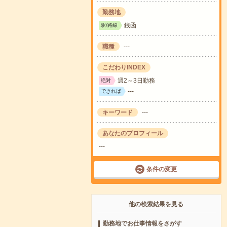
勤務地
銭函
駅/路線
職種
---
こだわりINDEX
週2～3日勤務
絶対
---
できれば
キーワード
---
あなたのプロフィール
---
条件の変更
他の検索結果を見る
勤務地でお仕事情報をさがす