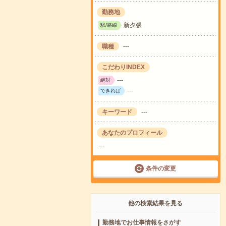
勤務地
新夕張
駅/路線
職種
---
こだわりINDEX
---
絶対
---
できれば
キーワード
---
あなたのプロフィール
---
条件の変更
他の検索結果を見る
勤務地でお仕事情報をさがす