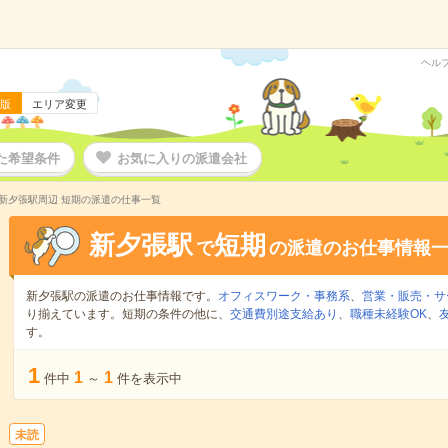
ヘル
版
エリア変更
た希望条件
お気に入りの派遣会社
新夕張駅周辺 短期の派遣の仕事一覧
新夕張駅
短期
で
の派遣のお仕事情報
新夕張駅の派遣のお仕事情報です。
オフィスワーク・事務系
、
営業・販売・サ
り揃えています。短期の条件の他に、
交通費別途支給あり
、
職種未経験OK
、
す。
1
1
1
件中
～
件を表示中
未読