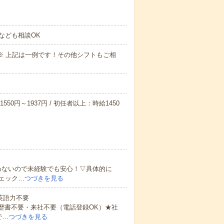
なども相談OK
～09:00※ 上記は一例です！その他シフトもご相
550円～1937円 / 初任者以上：時給1450
わないので未経験でも安心！▽具体的に
ェック…
つづきを見る
 英語力不要
歴書不要・来社不要（電話登録OK）★社
で…
つづきを見る