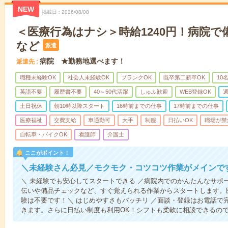
NEW
掲載日
2026/08/08
＜医療行為はナシ＞時給1240円！病院
など
派遣
病院 ★勤務地選べます！
派遣先
職種未経験OK
社会人未経験OK
ブランクOK
既卒第二新卒OK
10
英語不要
履歴書不要
40～50代活躍
しゅふ歓迎
WEB登録OK
週
土日祝休
朝10時以降スタート
16時前までの仕事
17時前までの仕事
医療福祉
交費支給
車通勤可
大手
制服
日払いOK
職場が禁
自転車・バイクOK
看護師
介護士
ここがポイント！
＼未経験さん必見／モクモク・コツコツ作業がメインで
＼ 未経験でも安心してスタートできる ／病院内でのかんたんなサポ
伝いや備品チェックなど、すぐ覚えられる作業からスタートします。
験は不要です！＼ はじめやすさもバッチリ ／面談・登録はお電話で
きます。さらに日払い制度も利用OK！シフトも柔軟に相談できるの