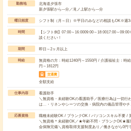
勤務地
北海道夕張市
新夕張駅から---分／滝ノ上駅から---分
曜日頻度
シフト制（月～日）※平日のみなどの相談もOK※週3
時間
【シフト例】07:00～16:0009:00～18:0017:00
談ください！
期間
即日～2ヶ月以上
時給
無資格の方：時給1240円～1550円 / 介護福祉士：時給1
円～1812円
交通費
全額支給
仕事内容
看護助手
＼無資格・未経験OKの看護助手／医療行為は一切行
は…・リネンやシーツの交換・病院内の備品管理やチ
応募資格
職種未経験OK / ブランクOK / パソコンスキル不要 /
＼無資格＊未経験OK／★年齢不問・ブランクOK★履
会保険完備＼資格取得支援制度あり／働きながら0円