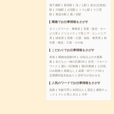
南千歳駅
新得駅
滝ノ上駅
追分(北海道)
駅
川端駅
占冠駅
トマム駅
十三里
駅
東追分駅
鹿ノ谷駅
職種でお仕事情報をさがす
オフィスワーク・事務系
営業・販売・サー
ビス系
クリエイティブ系
IT・エンジニア
系
技術系
医療・介護・福祉・教育系
軽
作業・物流・工場・その他
こだわりでお仕事情報をさがす
単発
職種未経験OK
10名以上の大量募
集
友だちと一緒の応募OK
在宅・リモート
ワーク
週2～3日勤務
週4日勤務
土日祝
のみ勤務
残業なし
副業・WワークOK
交通費別途支給あり
語学力が活かせる
人気のワードでお仕事情報をさがす
急募
年齢不問
財団法人
英語
書類チェ
ック
テレビ局
封入
大学