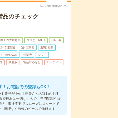
No.NISNHTRK-2BJ25
で備品のチェック
名以上の大量募集
友達と一緒OK
OA不要
2～3日勤務
週4日勤務
週5日勤務
午後のみOK
残業少
シフト
煙
派遣多
電話対応なし
ルーティン
す！お電話での登録もOK！
ート業務が中心！患者さんの移動のお手
医療行為は一切ないので、専門知識や経
完結！来社不要でスムーズにスタートで
で、無理なく自分のペースで働けます！