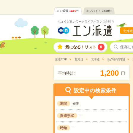
エン派遣
1416
件
エンバイト
2539
件
ちょうど良いワークライフバランスが叶う
北海道
気になる！リスト
0
保存し
派遣TOP
北海道
北海道
新夕張駅周辺
,
1
2
0
0
平均時給:
円
設定中の検索条件
期間
短期
派遣形式
---
時給
---