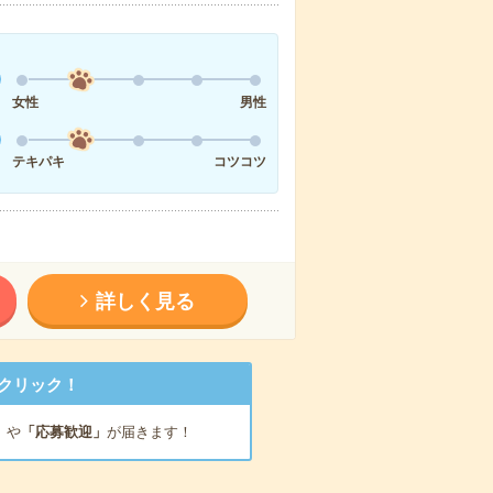
女性
男性
テキパキ
コツコツ
詳しく見る
クリック！
」
や
「応募歓迎」
が届きます！