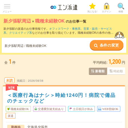
メニュー
気になる!
ログイン
検索
新夕張駅周辺
×
職種未経験OK
のお仕事一覧
新夕張駅の派遣のお仕事情報です。
オフィスワーク・事務系
、
営業・販売・サービス
系
、
クリエイティブ系
などのお仕事を取り揃えています。職種未経験OKの条件の他
に、
交通費別途支給あり
、
友だちと一緒の応募OK
、
週4日勤務
などのこだわり条件も
取り揃えています。
条件の変更
新夕張駅周辺 / 職種未経験OK
1
1,200
全
件
平均時給:
円
時給順
新着順
未読
掲載日
2026/08/08
NEW
＜医療行為はナシ＞時給1240円！病院で備品
のチェックなど
職種未経験OK
交通費別途支給あり
土日祝日が休み
WEB登録OK
派遣
北海道夕張市
勤務地