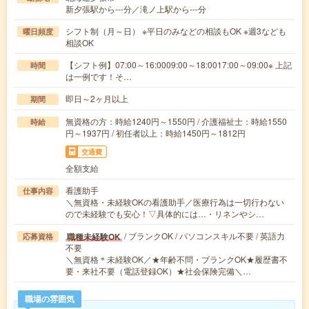
新夕張駅から---分／滝ノ上駅から---分
シフト制（月～日） ※平日のみなどの相談もOK ※週3なども
曜日頻度
相談OK
【シフト例】07:00～16:0009:00～18:0017:00～09:00※ 上記
時間
は一例です！そ…
即日～2ヶ月以上
期間
無資格の方：時給1240円～1550円 / 介護福祉士：時給1550
時給
円～1937円 / 初任者以上：時給1450円～1812円
交通費
全額支給
看護助手
仕事内容
＼無資格・未経験OKの看護助手／医療行為は一切行わない
ので未経験でも安心！▽具体的には…・リネンやシ…
/ ブランクOK / パソコンスキル不要 / 英語力
職種未経験OK
応募資格
不要
＼無資格＊未経験OK／★年齢不問・ブランクOK★履歴書不
要・来社不要（電話登録OK）★社会保険完備＼…
職場の雰囲気