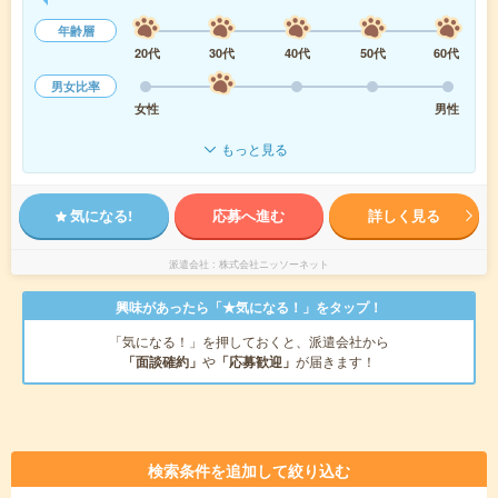
年齢層
20代
30代
40代
50代
60代
男女比率
女性
男性
もっと見る
気になる!
応募へ進む
詳しく見る
派遣会社
株式会社ニッソーネット
興味があったら「★気になる！」をタップ！
「気になる！」を押しておくと、派遣会社から
「面談確約」
や
「応募歓迎」
が届きます！
検索条件を追加して絞り込む