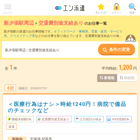
メニュー
気になる!
ログイン
検索
新夕張駅周辺
×
交通費別途支給あり
のお仕事一覧
新夕張駅の派遣のお仕事情報です。
オフィスワーク・事務系
、
営業・販売・サービス
系
、
クリエイティブ系
などのお仕事を取り揃えています。交通費別途支給ありの条件
の他に、
職種未経験OK
、
友だちと一緒の応募OK
、
週4日勤務
などのこだわり条件も取
り揃えています。
条件の変更
新夕張駅周辺 / 交通費別途支給あり
1
1,200
全
件
平均時給:
円
時給順
新着順
未読
掲載日
2026/07/31
＜医療行為はナシ＞時給1240円！病院で備品
のチェックなど
職種未経験OK
交通費別途支給あり
土日祝日が休み
WEB登録OK
派遣
北海道夕張市
勤務地