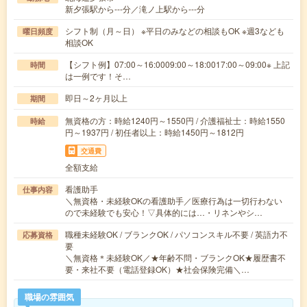
新夕張駅から---分／滝ノ上駅から---分
シフト制（月～日） ※平日のみなどの相談もOK ※週3なども
曜日頻度
相談OK
【シフト例】07:00～16:0009:00～18:0017:00～09:00※ 上記
時間
は一例です！そ…
即日～2ヶ月以上
期間
無資格の方：時給1240円～1550円 / 介護福祉士：時給1550
時給
円～1937円 / 初任者以上：時給1450円～1812円
交通費
全額支給
看護助手
仕事内容
＼無資格・未経験OKの看護助手／医療行為は一切行わない
ので未経験でも安心！▽具体的には…・リネンやシ…
職種未経験OK / ブランクOK / パソコンスキル不要 / 英語力不
応募資格
要
＼無資格＊未経験OK／★年齢不問・ブランクOK★履歴書不
要・来社不要（電話登録OK）★社会保険完備＼…
職場の雰囲気