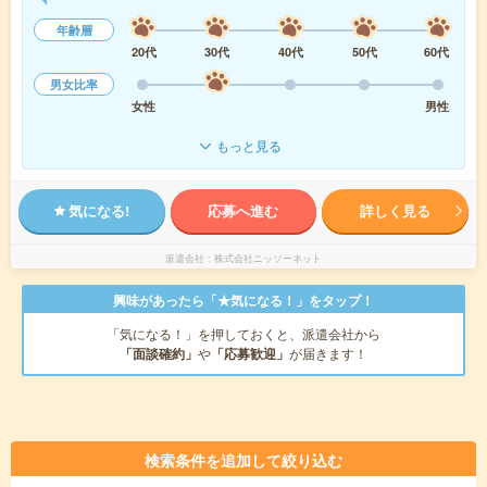
年齢層
20代
30代
40代
50代
60代
男女比率
女性
男性
もっと見る
気になる!
応募へ進む
詳しく見る
派遣会社
株式会社ニッソーネット
興味があったら「★気になる！」をタップ！
「気になる！」を押しておくと、派遣会社から
「面談確約」
や
「応募歓迎」
が届きます！
検索条件を追加して絞り込む