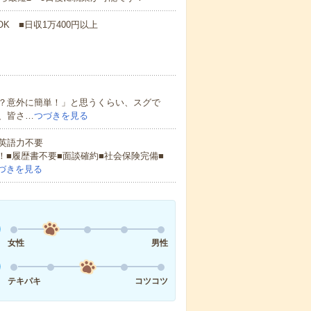
K ■日収1万400円以上
？意外に簡単！」と思うくらい、スグで
、皆さ…
つづきを見る
 英語力不要
！■履歴書不要■面談確約■社会保険完備■
づきを見る
女性
男性
テキパキ
コツコツ