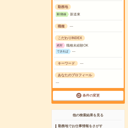
勤務地
新道東
駅/路線
職種
---
こだわりINDEX
職種未経験OK
絶対
---
できれば
キーワード
---
あなたのプロフィール
---
条件の変更
他の検索結果を見る
勤務地でお仕事情報をさがす