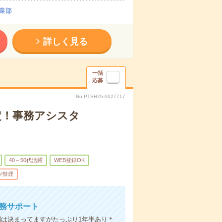
業部
詳しく見る
一括
応募
No.PTSH26-0627717
定！事務アシスタ
40～50代活躍
WEB登録OK
が禁煙
事務サポート
間は決まってますがたっぷり1年半あり＊