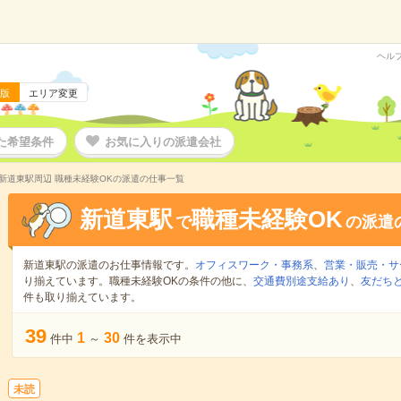
ヘル
版
エリア変更
た希望条件
お気に入りの派遣会社
新道東駅周辺 職種未経験OKの派遣の仕事一覧
新道東駅
職種未経験OK
で
の派遣
新道東駅の派遣のお仕事情報です。
オフィスワーク・事務系
、
営業・販売・サ
り揃えています。職種未経験OKの条件の他に、
交通費別途支給あり
、
友だちと
件も取り揃えています。
39
1
30
件中
～
件を表示中
未読