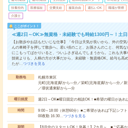
扶養控内
医療福祉
交費支給
服装自由
週払いOK
職場が禁煙
介護士
ここがポイント！
≪週2日～OK≫無資格・未経験でも時給1300円～！土
【お散歩やお話もだいじな仕事】「今日は天気が良いから、外の空気
んの車椅子を押して散歩へ。若い頃のこと、お孫さんのこと、何気な
にこもってばかりいると、ついふさぎ込んでしまうから。これも大事
技術よりも、人柄の方が大事だから、未経験・無資格OK。給与も高
たが…
つづきを見る
勤務地
札幌市東区
元町(北海道)駅から---分／栄町(北海道)駅から---分／
／環状通東駅から---分
曜日頻度
週2日～OK■曜日固定の相談OK！■希望の曜日があ
時間
9:00～18:00（休憩60分）■ご希望があれば下記シフトもOK
00夜勤 16:30…
つづきを見る
期間
【8月中のスタートOK！急募！】2カ月～ ■ご応募