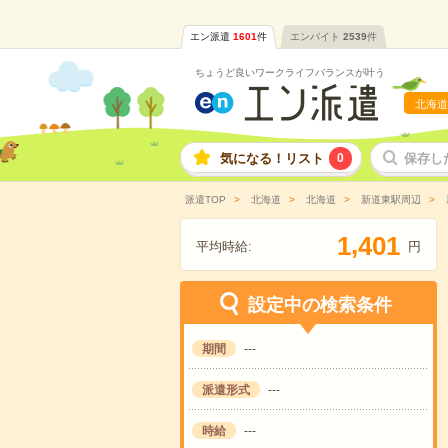
エン派遣
1601
件
エンバイト
2539
件
ちょうど良いワークライフバランスが叶う
北海道
気になる！リスト
0
保存し
派遣TOP
北海道
北海道
新道東駅周辺
,
1
4
0
1
平均時給:
円
設定中の検索条件
期間
---
派遣形式
---
時給
---