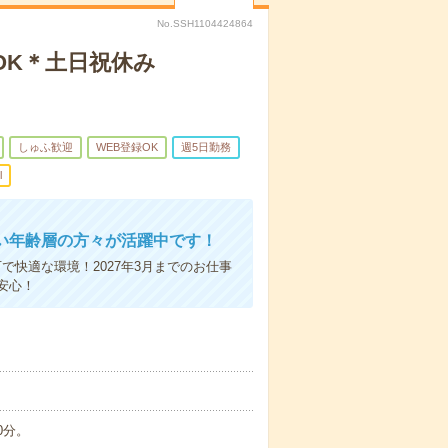
No.SSH1104424864
OK＊土日祝休み
しゅふ歓迎
WEB登録OK
週5日勤務
l
い年齢層の方々が活躍中です！
快適な環境！2027年3月までのお仕事
安心！
0分。