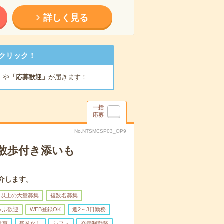
詳しく見る
クリック！
」
や
「応募歓迎」
が届きます！
一括
応募
No.NTSMCSP03_OP9
散歩付き添いも
介します。
名以上の大量募集
複数名募集
ゅふ歓迎
WEB登録OK
週2～3日勤務
仕事
残業なし
シフト
交替制勤務