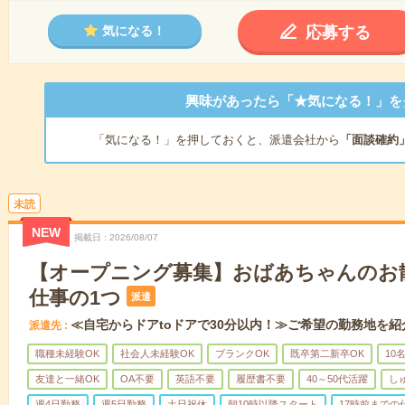
応募する
気になる！
興味があったら「★気になる！」を
「気になる！」を押しておくと、派遣会社から
「面談確約
未読
NEW
掲載日
2026/08/07
【オープニング募集】おばあちゃんのお
仕事の1つ
派遣
≪自宅からドアtoドアで30分以内！≫ご希望の勤務地を紹
派遣先
職種未経験OK
社会人未経験OK
ブランクOK
既卒第二新卒OK
10
友達と一緒OK
OA不要
英語不要
履歴書不要
40～50代活躍
し
週4日勤務
週5日勤務
土日祝休
朝10時以降スタート
17時前までの