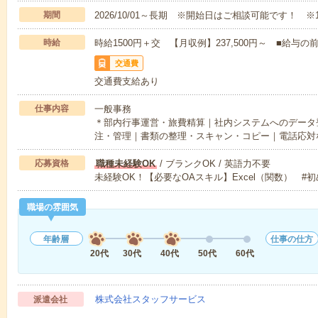
期間
2026/10/01～長期 ※開始日はご相談可能です！ ※
時給
時給1500円＋交 【月収例】237,500円～ ■給
交通費
交通費支給あり
仕事内容
一般事務
＊部内行事運営・旅費精算｜社内システムへのデータ登
注・管理｜書類の整理・スキャン・コピー｜電話応対
応募資格
職種未経験OK
/ ブランクOK / 英語力不要
未経験OK！【必要なOAスキル】Excel（関数） #
職場の雰囲気
年齢層
仕事の仕方
20代
30代
40代
50代
60代
株式会社スタッフサービス
派遣会社