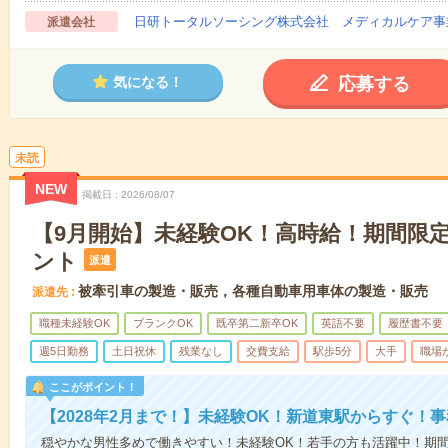
日研トータルソーシング株式会社 メディカルケア事
派遣会社
応募する
気になる！
未読
NEW
掲載日
2026/08/07
【9月開始】未経験OK！高時給！期間限
ント
派遣
被牽引車の製造・販売，各種自動車用車体の製造・販売
派遣先
職種未経験OK
ブランクOK
既卒第二新卒OK
英語不要
履歴書不要
週5日勤務
土日祝休
残業なし
交費支給
駅歩5分
大手
職場
ここがポイント！
【2028年2月まで！】未経験OK！新道東駅からすぐ！
穏やかな男性多めで働きやすい！未経験OK！若手の方も活躍中！期