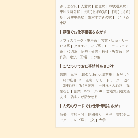
さっぽろ駅
大通駅
福住駅
環状通東駅
東区役所前駅
元町(北海道)駅
栄町(北海道)
駅
月寒中央駅
豊水すすきの駅
北１３条
東駅
職種でお仕事情報をさがす
オフィスワーク・事務系
営業・販売・サー
ビス系
クリエイティブ系
IT・エンジニア
系
技術系
医療・介護・福祉・教育系
軽
作業・物流・工場・その他
こだわりでお仕事情報をさがす
短期
単発
10名以上の大量募集
友だちと
一緒の応募OK
在宅・リモートワーク
週2
～3日勤務
週4日勤務
土日祝のみ勤務
残
業なし
副業・WワークOK
交通費別途支給
あり
語学力が活かせる
人気のワードでお仕事情報をさがす
急募
年齢不問
財団法人
英語
書類チェ
ック
テレビ局
封入
大学