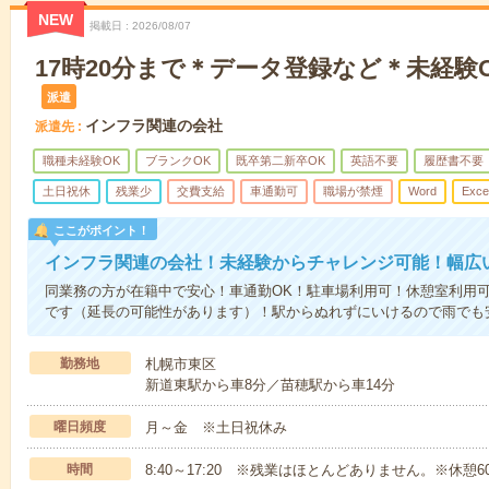
NEW
掲載日
2026/08/07
17時20分まで＊データ登録など＊未経験
派遣
インフラ関連の会社
派遣先
職種未経験OK
ブランクOK
既卒第二新卒OK
英語不要
履歴書不要
土日祝休
残業少
交費支給
車通勤可
職場が禁煙
Word
Exce
ここがポイント！
インフラ関連の会社！未経験からチャレンジ可能！幅広
同業務の方が在籍中で安心！車通勤OK！駐車場利用可！休憩室利用可で
です（延長の可能性があります）！駅からぬれずにいけるので雨でも
勤務地
札幌市東区
新道東駅から車8分／苗穂駅から車14分
曜日頻度
月～金 ※土日祝休み
時間
8:40～17:20 ※残業はほとんどありません。※休憩6