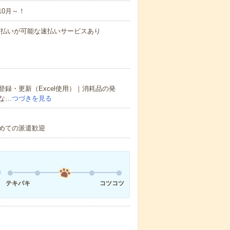
10月～！
与の前払いが可能な速払いサービスあり
録・更新（Excel使用）｜消耗品の発
な…
つづきを見る
初めての派遣歓迎
テキパキ
コツコツ