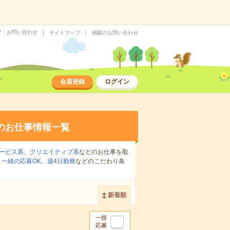
プ・お問い合わせ
サイトマップ
掲載のお問い合わせ
会員登録
ログイン
のお仕事情報一覧
ービス系
、
クリエイティブ系
などのお仕事を取
一緒の応募OK
、
週4日勤務
などのこだわり条
新着順
一括
応募