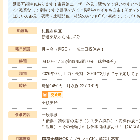
延長可能性もあります！東豊線ユーザー必見！駅ちかで通いやすい○
る↑残業なしで定時ですぐ帰宅できる＊髪型やネイルも自由！初めて
ほしい方必見！夜間・土曜開催・相談のみでもOK／初めてテンプ！
勤務地
札幌市東区
新道東駅から徒歩2分
曜日頻度
月～金（週5日） ※土日祝休み！
時間
09:00～17:35(実働7時間50分 休憩45分)
期間
2026年09月上旬～長期 2028年2月までを予定し
時給
時給1450円 月収例 227,070円
交通費
全額支給
仕事内容
一般事務
＊伝票・請求書の発行（システム操作）＊資料作成＊来
件程度）＊その他頼まれお仕事引継ぎあり！【OAス
応募資格
職種未経験OK
/ ブランクOK / 英語力不要