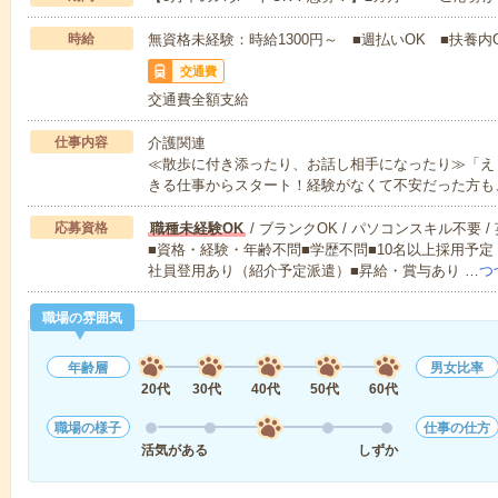
時給
無資格未経験：時給1300円～ ■週払いOK ■扶養内O
交通費
交通費全額支給
仕事内容
介護関連
≪散歩に付き添ったり、お話し相手になったり≫「え
きる仕事からスタート！経験がなくて不安だった方も
応募資格
職種未経験OK
/ ブランクOK / パソコンスキル不要 /
■資格・経験・年齢不問■学歴不問■10名以上採用予定
社員登用あり（紹介予定派遣）■昇給・賞与あり …
つ
職場の雰囲気
年齢層
男女比率
20代
30代
40代
50代
60代
職場の様子
仕事の仕方
活気がある
しずか