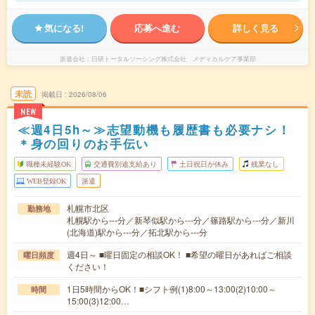
気になる!
応募へ進む
詳しく見る
派遣会社
日研トータルソーシング株式会社 メディカルケア事業部
未読
掲載日
2026/08/06
NEW
≪週4日5h～≫志望動機も履歴書も必要ナシ！
＊身の回りのお手伝い
職種未経験OK
交通費別途支給あり
土日祝日が休み
残業なし
WEB登録OK
派遣
札幌市北区
勤務地
札幌駅から---分／新琴似駅から---分／篠路駅から---分／新川
(北海道)駅から---分／拓北駅から---分
週4日～ ■曜日固定の相談OK！ ■希望の曜日があればご相談
曜日頻度
ください！
1日5時間からOK！■シフト例(1)8:00～13:00(2)10:00～
時間
15:00(3)12:00…