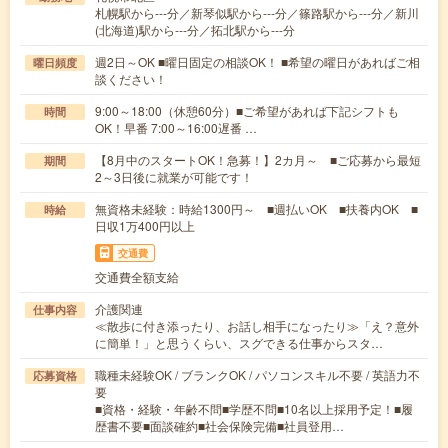
札幌駅から---分／新琴似駅から---分／篠路駅から---分／新川
(北海道)駅から---分／拓北駅から---分
週2日～OK ■曜日固定の相談OK！ ■希望の曜日があればご相
曜日頻度
談ください！
9:00～18:00（休憩60分）■ご希望があれば下記シフトも
時間
OK！早番 7:00～16:00遅番 …
【8月中のスタートOK！急募！】2カ月～ ■ご応募から最短
期間
2～3日後に就業が可能です！
無資格未経験：時給1300円～ ■週払いOK ■扶養内OK ■
時給
日収1万400円以上
交通費
交通費全額支給
介護関連
仕事内容
≪散歩に付き添ったり、お話し相手になったり≫「え？意外
に簡単！」と思うくらい、スグできる仕事からスタ…
職種未経験OK / ブランクOK / パソコンスキル不要 / 英語力不
応募資格
要
■資格・経験・年齢不問■学歴不問■10名以上採用予定！■履
歴書不要■面談確約■社会保険完備■社員登用…