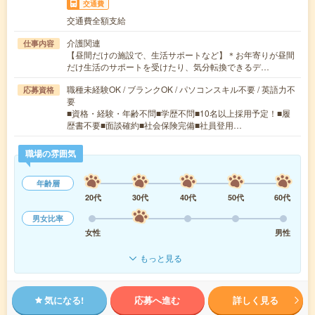
交通費
交通費全額支給
介護関連
仕事内容
【昼間だけの施設で、生活サポートなど】＊お年寄りが昼間
だけ生活のサポートを受けたり、気分転換できるデ…
職種未経験OK / ブランクOK / パソコンスキル不要 / 英語力不
応募資格
要
■資格・経験・年齢不問■学歴不問■10名以上採用予定！■履
歴書不要■面談確約■社会保険完備■社員登用…
職場の雰囲気
年齢層
20代
30代
40代
50代
60代
男女比率
女性
男性
もっと見る
気になる!
応募へ進む
詳しく見る