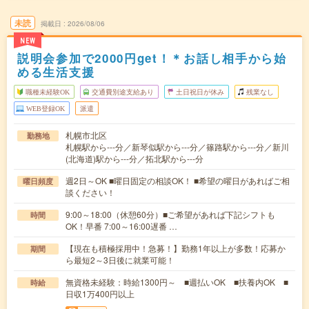
未読
掲載日
2026/08/06
NEW
説明会参加で2000円get！＊お話し相手から始
める生活支援
職種未経験OK
交通費別途支給あり
土日祝日が休み
残業なし
WEB登録OK
派遣
札幌市北区
勤務地
札幌駅から---分／新琴似駅から---分／篠路駅から---分／新川
(北海道)駅から---分／拓北駅から---分
週2日～OK ■曜日固定の相談OK！ ■希望の曜日があればご相
曜日頻度
談ください！
9:00～18:00（休憩60分）■ご希望があれば下記シフトも
時間
OK！早番 7:00～16:00遅番 …
【現在も積極採用中！急募！】勤務1年以上が多数！応募か
期間
ら最短2～3日後に就業可能！
無資格未経験：時給1300円～ ■週払いOK ■扶養内OK ■
時給
日収1万400円以上