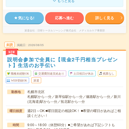
もっと見る
気になる!
応募へ進む
詳しく見る
派遣会社
日研トータルソーシング株式会社 メディカルケア事業部
未読
掲載日
2026/08/05
NEW
説明会参加で全員に【現金2千円相当プレゼン
ト】生活のお手伝い
職種未経験OK
交通費別途支給あり
土日祝日が休み
残業なし
WEB登録OK
派遣
札幌市北区
勤務地
札幌駅から---分／新琴似駅から---分／篠路駅から---分／新川
(北海道)駅から---分／拓北駅から---分
週2日～OK ■曜日固定の相談OK！ ■希望の曜日があればご相
曜日頻度
談ください！
9:00～18:00（休憩60分）■ご希望があれば下記シフトも
時間