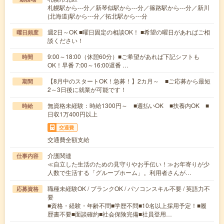
札幌駅から---分／新琴似駅から---分／篠路駅から---分／新川
(北海道)駅から---分／拓北駅から---分
週2日～OK ■曜日固定の相談OK！ ■希望の曜日があればご相
曜日頻度
談ください！
9:00～18:00（休憩60分）■ご希望があれば下記シフトも
時間
OK！早番 7:00～16:00遅番 …
【8月中のスタートOK！急募！】2カ月～ ■ご応募から最短
期間
2～3日後に就業が可能です！
無資格未経験：時給1300円～ ■週払いOK ■扶養内OK ■
時給
日収1万400円以上
交通費
交通費全額支給
介護関連
仕事内容
≪自立した生活のための見守りやお手伝い！≫お年寄りが少
人数で生活する「グループホーム」。利用者さんが…
職種未経験OK / ブランクOK / パソコンスキル不要 / 英語力不
応募資格
要
■資格・経験・年齢不問■学歴不問■10名以上採用予定！■履
歴書不要■面談確約■社会保険完備■社員登用…