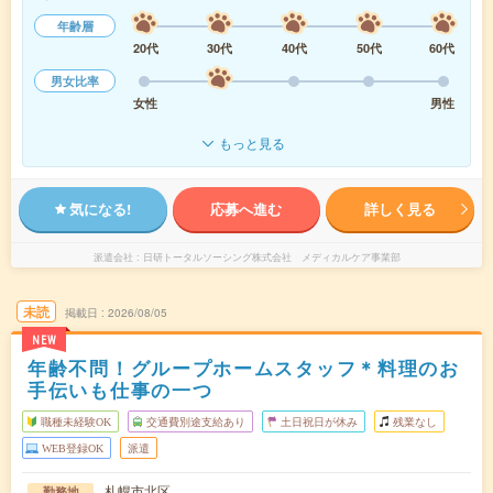
年齢層
20代
30代
40代
50代
60代
男女比率
女性
男性
もっと見る
気になる!
応募へ進む
詳しく見る
派遣会社
日研トータルソーシング株式会社 メディカルケア事業部
未読
掲載日
2026/08/05
NEW
年齢不問！グループホームスタッフ＊料理のお
手伝いも仕事の一つ
職種未経験OK
交通費別途支給あり
土日祝日が休み
残業なし
WEB登録OK
派遣
札幌市北区
勤務地