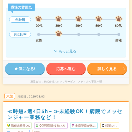
職場の雰囲気
年齢層
20代
30代
40代
50代
60代
男女比率
女性
男性
もっと見る
気になる!
応募へ進む
詳しく見る
派遣会社
株式会社スタッフサービス メディカル事業本部
未読
掲載日
2026/08/03
≪時短×週4日5h～≫未経験OK！病院でメッセ
ンジャー業務など！
職種未経験OK
交通費別途支給あり
土日祝日が休み
残業なし