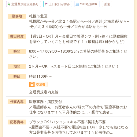
交通費別途支給あり
土日祝日が休み
WEB登録OK
派遣
札幌市北区
勤務地
札幌駅から---分／北２４条駅から---分／新川(北海道)駅から--
-分／北３４条駅から---分／百合が原駅から---分
【週3日～OK】月～金曜日で希望シフト制 ※徐々に勤務回数
曜日頻度
を増やしていくことも可能です！（最初は週3日からなど）
8:00～17:009:00～18:00など※ご希望の時間帯をご相談くだ
時間
さい。
2ヶ月～OK ※スタート日はお気軽にご相談ください！
期間
時給1100円～
時給
交通費
交通費規定内支給
医療事務・病院受付
仕事内容
／看護師さん、お医者さんの“縁の下の力持ち”医療事務のお
仕事になります！＼▽具体的には…・受付で患者…
ブランクOK / パソコンスキル不要 / 英語力不要
応募資格
※履歴書不要・来社不要で電話相談もOK！少しでも気になる
方は是非応募をお待ちしております！＼応募後の…