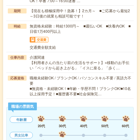
OK！早番 7:00～16:00遅番 …
【現在も積極採用中！急募！】2カ月～ ■ご応募から最短2
期間
～3日後の就業も相談可能です！
無資格未経験：時給1300円～ ■週払いOK ■扶養内OK ■
時給
日収1万400円以上
交通費
交通費全額支給
介護関連
仕事内容
【利用者さんの当たり前の生活をサポート】○移動のお手伝
い「ベッドから起き上がる」「イスに座る」「歩く…
職種未経験OK / ブランクOK / パソコンスキル不要 / 英語力不
応募資格
要
■無資格・未経験OK！■年齢・学歴不問！ブランクOK!■10名
以上採用予定！■履歴書不要■社会保険完…
職場の雰囲気
年齢層
20代
30代
40代
50代
60代
男女比率