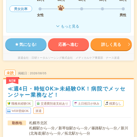
男女比率
女性
男性
もっと見る
気になる!
応募へ進む
詳しく見る
派遣会社
日研トータルソーシング株式会社 メディカルケア事業部 ナース派遣
未読
掲載日
2026/08/05
NEW
≪週4日・時短OK≫未経験OK！病院でメッセ
ンジャー業務など！
職種未経験OK
交通費別途支給あり
土日祝日が休み
残業なし
WEB登録OK
派遣
札幌市北区
勤務地
札幌駅から---分／新琴似駅から---分／篠路駅から---分／新川
(北海道)駅から---分／拓北駅から---分