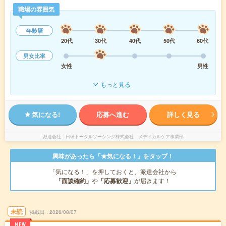
職場の雰囲気
年齢層
20代
30代
40代
50代
60代
男女比率
女性
男性
もっと見る
気になる!
応募へ進む
詳しく見る
派遣会社
日研トータルソーシング株式会社 メディカルケア事業部
興味があったら「★気になる！」をタップ！
「気になる！」を押しておくと、派遣会社から
「面談確約」
や
「応募歓迎」
が届きます！
未読
掲載日
2026/08/07
NEW