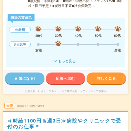
■無資格・未経験OK！■年齢・学歴不問！ブランクOK!■10名
以上採用予定！■履歴書不要■社会保険完…
職場の雰囲気
年齢層
20代
30代
40代
50代
60代
男女比率
女性
男性
もっと見る
気になる!
応募へ進む
詳しく見る
派遣会社
日研トータルソーシング株式会社 メディカルケア事業部
未読
掲載日
2026/08/04
≪時給1100円＆週3日≫病院やクリニックで受
付のお仕事＊