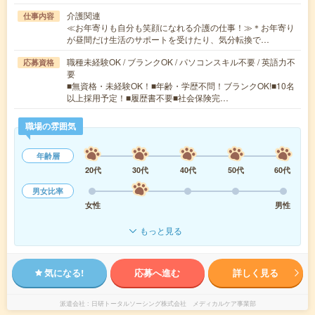
介護関連
仕事内容
≪お年寄りも自分も笑顔になれる介護の仕事！≫＊お年寄り
が昼間だけ生活のサポートを受けたり、気分転換で…
職種未経験OK / ブランクOK / パソコンスキル不要 / 英語力不
応募資格
要
■無資格・未経験OK！■年齢・学歴不問！ブランクOK!■10名
以上採用予定！■履歴書不要■社会保険完…
職場の雰囲気
年齢層
20代
30代
40代
50代
60代
男女比率
女性
男性
もっと見る
気になる!
応募へ進む
詳しく見る
派遣会社
日研トータルソーシング株式会社 メディカルケア事業部