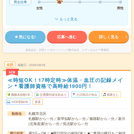
男女比率
女性
男性
もっと見る
気になる!
応募へ進む
詳しく見る
派遣会社
日研トータルソーシング株式会社 メディカルケア事業部
未読
掲載日
2026/08/05
NEW
≪時短OK！17時定時≫体温・血圧の記録メイ
ン＊看護師資格で高時給1900円！
職種未経験OK
交通費別途支給あり
土日祝日が休み
残業なし
WEB登録OK
派遣
札幌市北区
勤務地
札幌駅から---分／新琴似駅から---分／篠路駅から---分／新川
(北海道)駅から---分／拓北駅から---分
週3日～OK！ ■曜日固定の相談OK！ ■ご希望の曜日をご相談
曜日頻度