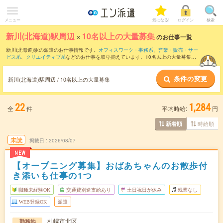
メニュー
気になる!
ログイン
検索
新川(北海道)駅周辺
×
10名以上の大量募集
のお仕事一覧
新川(北海道)駅の派遣のお仕事情報です。
オフィスワーク・事務系
、
営業・販売・サー
ビス系
、
クリエイティブ系
などのお仕事を取り揃えています。10名以上の大量募集の
条件の他に、
交通費別途支給あり
、
職種未経験OK
、
友だちと一緒の応募OK
などのこ
だわり条件も取り揃えています。
条件の変更
新川(北海道)駅周辺 / 10名以上の大量募集
22
1,284
全
件
平均時給:
円
時給順
新着順
未読
掲載日
2026/08/07
NEW
【オープニング募集】おばあちゃんのお散歩付
き添いも仕事の1つ
職種未経験OK
交通費別途支給あり
土日祝日が休み
残業なし
WEB登録OK
派遣
札幌市北区
勤務地