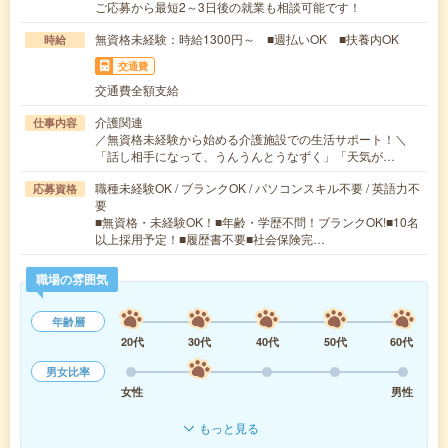
ご応募から最短2～3日後の就業も相談可能です！
無資格未経験：時給1300円～ ■週払いOK ■扶養内OK
時給
交通費
交通費全額支給
介護関連
仕事内容
／無資格未経験から始める介護施設での生活サポート！＼
「話し相手になって、うんうんとうなずく」「天気が…
職種未経験OK / ブランクOK / パソコンスキル不要 / 英語力不
応募資格
要
■無資格・未経験OK！■年齢・学歴不問！ブランクOK!■10名
以上採用予定！■履歴書不要■社会保険完…
職場の雰囲気
年齢層
20代
30代
40代
50代
60代
男女比率
女性
男性
もっと見る