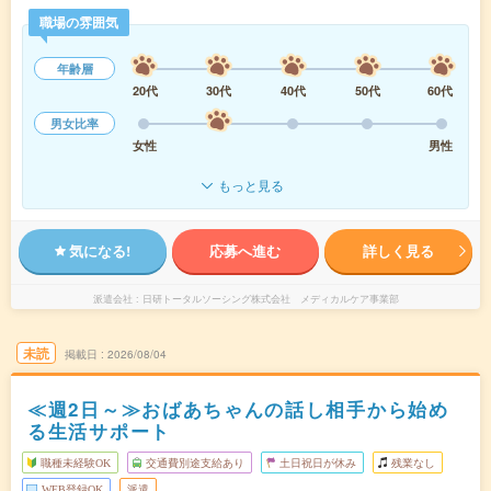
職場の雰囲気
年齢層
20代
30代
40代
50代
60代
男女比率
女性
男性
もっと見る
気になる!
応募へ進む
詳しく見る
派遣会社
日研トータルソーシング株式会社 メディカルケア事業部
未読
掲載日
2026/08/04
≪週2日～≫おばあちゃんの話し相手から始め
る生活サポート
職種未経験OK
交通費別途支給あり
土日祝日が休み
残業なし
WEB登録OK
派遣