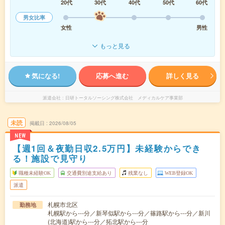
20代
30代
40代
50代
60代
男女比率
女性
男性
もっと見る
気になる!
応募へ進む
詳しく見る
派遣会社
日研トータルソーシング株式会社 メディカルケア事業部
未読
掲載日
2026/08/05
NEW
【週1回＆夜勤日収2.5万円】未経験からでき
る！施設で見守り
職種未経験OK
交通費別途支給あり
残業なし
WEB登録OK
派遣
札幌市北区
勤務地
札幌駅から---分／新琴似駅から---分／篠路駅から---分／新川
(北海道)駅から---分／拓北駅から---分