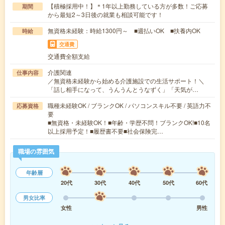
【積極採用中！】＊1年以上勤務している方が多数！ご応募
期間
から最短2～3日後の就業も相談可能です！
無資格未経験：時給1300円～ ■週払いOK ■扶養内OK
時給
交通費
交通費全額支給
介護関連
仕事内容
／無資格未経験から始める介護施設での生活サポート！＼
「話し相手になって、うんうんとうなずく」「天気が…
職種未経験OK / ブランクOK / パソコンスキル不要 / 英語力不
応募資格
要
■無資格・未経験OK！■年齢・学歴不問！ブランクOK!■10名
以上採用予定！■履歴書不要■社会保険完…
職場の雰囲気
年齢層
20代
30代
40代
50代
60代
男女比率
女性
男性