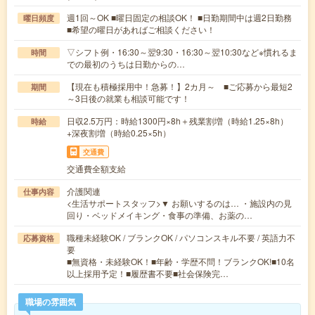
週1回～OK ■曜日固定の相談OK！ ■日勤期間中は週2日勤務
曜日頻度
■希望の曜日があればご相談ください！
▽シフト例・16:30～翌9:30・16:30～翌10:30など※慣れるま
時間
での最初のうちは日勤からの…
【現在も積極採用中！急募！】2カ月～ ■ご応募から最短2
期間
～3日後の就業も相談可能です！
日収2.5万円：時給1300円×8h＋残業割増（時給1.25×8h）
時給
+深夜割増（時給0.25×5h）
交通費
交通費全額支給
介護関連
仕事内容
<生活サポートスタッフ>▼ お願いするのは… ・施設内の見
回り・ベッドメイキング・食事の準備、お薬の…
職種未経験OK / ブランクOK / パソコンスキル不要 / 英語力不
応募資格
要
■無資格・未経験OK！■年齢・学歴不問！ブランクOK!■10名
以上採用予定！■履歴書不要■社会保険完…
職場の雰囲気