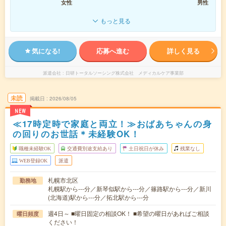
女性
男性
もっと見る
気になる!
応募へ進む
詳しく見る
派遣会社
日研トータルソーシング株式会社 メディカルケア事業部
未読
掲載日
2026/08/05
NEW
≪17時定時で家庭と両立！≫おばあちゃんの身
の回りのお世話＊未経験OK！
職種未経験OK
交通費別途支給あり
土日祝日が休み
残業なし
WEB登録OK
派遣
札幌市北区
勤務地
札幌駅から---分／新琴似駅から---分／篠路駅から---分／新川
(北海道)駅から---分／拓北駅から---分
週4日～ ■曜日固定の相談OK！ ■希望の曜日があればご相談
曜日頻度
ください！