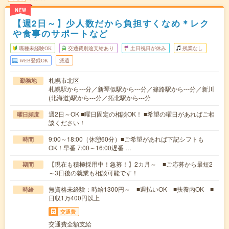
NEW
【週2日～】少人数だから負担すくなめ＊レク
や食事のサポートなど
職種未経験OK
交通費別途支給あり
土日祝日が休み
残業なし
WEB登録OK
派遣
札幌市北区
勤務地
札幌駅から---分／新琴似駅から---分／篠路駅から---分／新川
(北海道)駅から---分／拓北駅から---分
週2日～OK ■曜日固定の相談OK！ ■希望の曜日があればご相
曜日頻度
談ください！
9:00～18:00（休憩60分）■ご希望があれば下記シフトも
時間
OK！早番 7:00～16:00遅番 …
【現在も積極採用中！急募！】2カ月～ ■ご応募から最短2
期間
～3日後の就業も相談可能です！
無資格未経験：時給1300円～ ■週払いOK ■扶養内OK ■
時給
日収1万400円以上
交通費
交通費全額支給