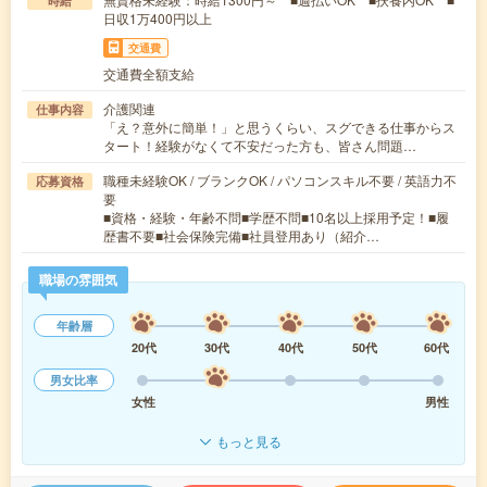
時給
日収1万400円以上
交通費
交通費全額支給
介護関連
仕事内容
「え？意外に簡単！」と思うくらい、スグできる仕事からス
タート！経験がなくて不安だった方も、皆さん問題…
職種未経験OK / ブランクOK / パソコンスキル不要 / 英語力不
応募資格
要
■資格・経験・年齢不問■学歴不問■10名以上採用予定！■履
歴書不要■社会保険完備■社員登用あり（紹介…
職場の雰囲気
年齢層
20代
30代
40代
50代
60代
男女比率
女性
男性
もっと見る