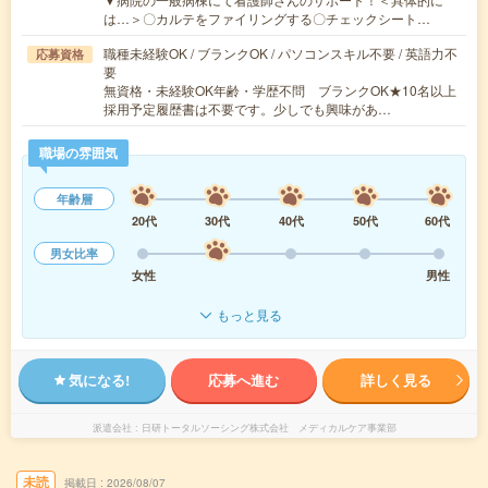
は…＞〇カルテをファイリングする〇チェックシート…
職種未経験OK / ブランクOK / パソコンスキル不要 / 英語力不
応募資格
要
無資格・未経験OK年齢・学歴不問 ブランクOK★10名以上
採用予定履歴書は不要です。少しでも興味があ…
職場の雰囲気
年齢層
20代
30代
40代
50代
60代
男女比率
女性
男性
もっと見る
気になる!
応募へ進む
詳しく見る
派遣会社
日研トータルソーシング株式会社 メディカルケア事業部
未読
掲載日
2026/08/07