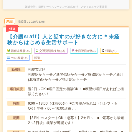
派遣会社
日研トータルソーシング株式会社 メディカルケア事業部
未読
掲載日
2026/08/06
NEW
【介護staff】人と話すのが好きな方に＊未経
験からはじめる生活サポート
職種未経験OK
交通費別途支給あり
土日祝日が休み
残業なし
WEB登録OK
派遣
札幌市北区
勤務地
札幌駅から---分／新琴似駅から---分／篠路駅から---分／新川
(北海道)駅から---分／拓北駅から---分
週2日～OK ■曜日固定の相談OK！ ■希望の曜日があればご相
曜日頻度
談ください！
9:00～18:00（休憩60分）■ご希望があれば下記シフトも
時間
OK！早番 7:00～16:00遅番 …
【8月中のスタートOK！急募！】2カ月～ ■ご応募から最短
期間
2～3日後に就業が可能です！
無資格未経験：時給1300円～ ■週払いOK ■扶養内OK ■