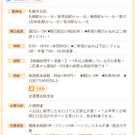
札幌市北区
勤務地
札幌駅から---分／新琴似駅から---分／篠路駅から---分／新川
(北海道)駅から---分／拓北駅から---分
週2日～OK ■曜日固定の相談OK！ ■希望の曜日があればご相
曜日頻度
談ください！
9:00～18:00（休憩60分）■ご希望があれば下記シフトも
時間
OK！早番 7:00～16:00遅番 …
【積極採用中！急募！】＊1年以上勤務している方が多数！
期間
ご応募から最短2～3日後の就業も相談可能です！
無資格未経験：時給1300円～ ■週払いOK ■扶養内OK ■
時給
日収1万400円以上
交通費
交通費全額支給
介護関連
仕事内容
≪お話し相手になるだけでも立派な介護！≫＊お年寄りが昼
間だけ生活のサポートを受けたり、気分転換できる…
職種未経験OK / ブランクOK / パソコンスキル不要 / 英語力不
応募資格
要