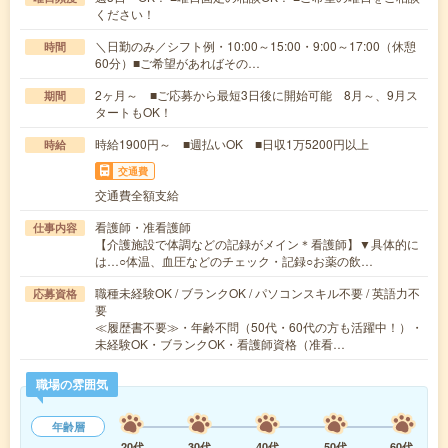
ください！
＼日勤のみ／シフト例・10:00～15:00・9:00～17:00（休憩
時間
60分）■ご希望があればその…
2ヶ月～ ■ご応募から最短3日後に開始可能 8月～、9月ス
期間
タートもOK！
時給1900円～ ■週払いOK ■日収1万5200円以上
時給
交通費
交通費全額支給
看護師・准看護師
仕事内容
【介護施設で体調などの記録がメイン＊看護師】▼具体的に
は…○体温、血圧などのチェック・記録○お薬の飲…
職種未経験OK / ブランクOK / パソコンスキル不要 / 英語力不
応募資格
要
≪履歴書不要≫・年齢不問（50代・60代の方も活躍中！）・
未経験OK・ブランクOK・看護師資格（准看…
職場の雰囲気
年齢層
20代
30代
40代
50代
60代