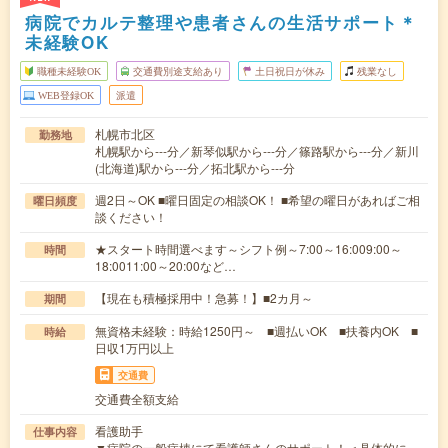
病院でカルテ整理や患者さんの生活サポート＊
未経験OK
職種未経験OK
交通費別途支給あり
土日祝日が休み
残業なし
WEB登録OK
派遣
札幌市北区
勤務地
札幌駅から---分／新琴似駅から---分／篠路駅から---分／新川
(北海道)駅から---分／拓北駅から---分
週2日～OK ■曜日固定の相談OK！ ■希望の曜日があればご相
曜日頻度
談ください！
★スタート時間選べます～シフト例～7:00～16:009:00～
時間
18:0011:00～20:00など…
【現在も積極採用中！急募！】■2カ月～
期間
無資格未経験：時給1250円～ ■週払いOK ■扶養内OK ■
時給
日収1万円以上
交通費
交通費全額支給
看護助手
仕事内容
▼病院の一般病棟にて看護師さんのサポート！＜具体的に