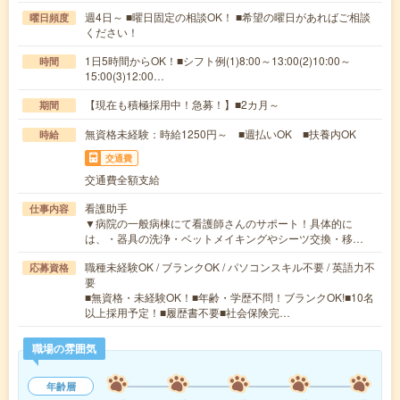
週4日～ ■曜日固定の相談OK！ ■希望の曜日があればご相談
曜日頻度
ください！
1日5時間からOK！■シフト例(1)8:00～13:00(2)10:00～
時間
15:00(3)12:00…
【現在も積極採用中！急募！】■2カ月～
期間
無資格未経験：時給1250円～ ■週払いOK ■扶養内OK
時給
交通費
交通費全額支給
看護助手
仕事内容
▼病院の一般病棟にて看護師さんのサポート！具体的に
は、・器具の洗浄・ベットメイキングやシーツ交換・移…
職種未経験OK / ブランクOK / パソコンスキル不要 / 英語力不
応募資格
要
■無資格・未経験OK！■年齢・学歴不問！ブランクOK!■10名
以上採用予定！■履歴書不要■社会保険完…
職場の雰囲気
年齢層