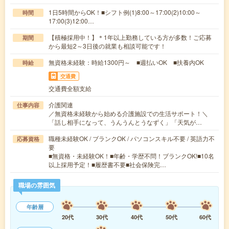
1日5時間からOK！■シフト例(1)8:00～17:00(2)10:00～
時間
17:00(3)12:00…
【積極採用中！】＊1年以上勤務している方が多数！ご応募
期間
から最短2～3日後の就業も相談可能です！
無資格未経験：時給1300円～ ■週払いOK ■扶養内OK
時給
交通費
交通費全額支給
介護関連
仕事内容
／無資格未経験から始める介護施設での生活サポート！＼
「話し相手になって、うんうんとうなずく」「天気が…
職種未経験OK / ブランクOK / パソコンスキル不要 / 英語力不
応募資格
要
■無資格・未経験OK！■年齢・学歴不問！ブランクOK!■10名
以上採用予定！■履歴書不要■社会保険完…
職場の雰囲気
年齢層
20代
30代
40代
50代
60代