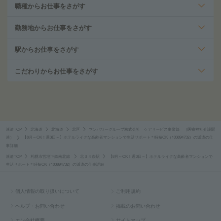
職種からお仕事をさがす
勤務地からお仕事をさがす
駅からお仕事をさがす
こだわりからお仕事をさがす
派遣TOP
北海道
北海道
北区
マンパワーグループ株式会社 ケアサービス事業部 （医療福祉介護関
連）
【8月～OK！週3日～】ホテルライクな高齢者マンションで生活サポート＊時短OK（103894732）の派遣の仕
事詳細
派遣TOP
札幌市営地下鉄南北線
北３４条駅
【8月～OK！週3日～】ホテルライクな高齢者マンションで
生活サポート＊時短OK（103894732）の派遣の仕事詳細
個人情報の取り扱いについて
ご利用規約
ヘルプ・お問い合わせ
掲載のお問い合わせ
エン会社概要
サイトマップ