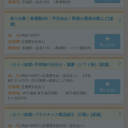
勤務地
手稲駅～徒歩15分 ※車通勤OK
座り仕事！車通勤OK！平日休み！野菜の選果作業など[派
遣]
給 与
時給1300円
交通費
交通費支給有り
気になる!
勤務地
長都駅～徒歩11分 ※車通勤・バイク通勤OK
<タイパ抜群>手荷物の仕分け・運搬（シフト制）[派遣]
給 与
時給1430円 ※交通費支給（規定あり） 【月収
例】21.4万円（20日勤務 ※残業なしの場合）
交通費
交通費支給あり
気になる!
勤務地
JR千歳線 新千歳空港駅 ・「新千歳空港駅」
から徒歩3分
<タイパ抜群>プラスチック製品組立（日勤）[派遣]
給 与
時給1600円 ※交通費全額支給（規定あり）