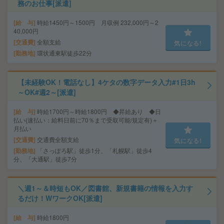
務のお仕事[派遣]
給 与
時給1450円～1500円 月収例 232,000円～2
40,000円
交通費
全額支給
気になる!
勤務地
環状通東駅徒歩22分
【未経験OK！電話なし】4ケタの数字データ入力#1日3h
～OK#週2～[派遣]
給 与
時給1700円～時給1800円 ◆昇給あり ◆日
払い(速払い：給料日前に70％まで受取可能/規定有)＋
月払い
交通費
交通費全額支給
気になる!
勤務地
「さっぽろ駅」徒歩1分、「札幌駅」徒歩4
分、「大通駅」徒歩7分
＼週1～＆時短もOK／図書館、新規書籍の情報を入力す
るだけ！WワークOK[派遣]
給 与
時給1800円