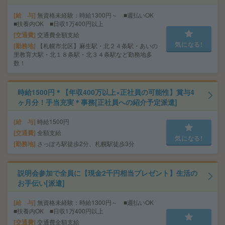
給 与
無資格未経験：時給1300円～ ■週払いOK
■扶養内OK ■日収1万400円以上
交通費
交通費全額支給
気になる!
勤務地
【札幌市北区】麻生駅・北２４条駅・あいの
里教育大駅・北１８条駅・北３４条駅など勤務地多
数！
時給1500円＊【年収400万以上×正社員の可能性】賞与4
ヶ月分！手当充実＊事務[正社員への紹介予定派遣]
給 与
時給1500円
交通費
全額支給
気になる!
勤務地
さっぽろ駅徒歩2分、札幌駅徒歩3分
説明会参加で全員に【現金2千円相当プレゼント】生活の
お手伝い[派遣]
給 与
無資格未経験：時給1300円～ ■週払いOK
■扶養内OK ■日収1万400円以上
交通費
交通費全額支給