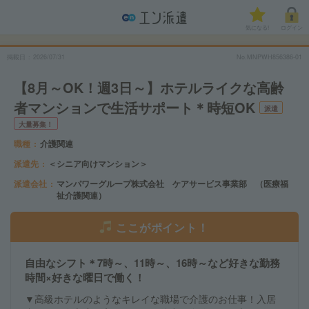
気になる!
ログイン
掲載日
2026/07/31
No.MNPWH856386-01
【8月～OK！週3日～】ホテルライクな高齢
者マンションで生活サポート＊時短OK
派遣
大量募集！
職種
介護関連
派遣先
＜シニア向けマンション＞
派遣会社
マンパワーグループ株式会社 ケアサービス事業部 （医療福
祉介護関連）
ここがポイント！
自由なシフト＊7時～、11時～、16時～など好きな勤務
時間×好きな曜日で働く！
▼高級ホテルのようなキレイな職場で介護のお仕事！入居