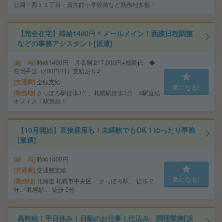
公園・西１１丁目・資生館小学校前など勤務地多数！
【完全在宅】時給1400円＊メールメイン！面接日程調整
などの事務アシスタント[派遣]
給 与
時給1400円 月収例 217,000円+残業代 ◆
在宅手当（200円/日）支給あり♪
交通費
全額支給
気になる!
勤務地
さっぽろ駅徒歩3分、札幌駅徒歩3分 ※駅直結
オフィス！駅直結！
【10月開始】直接雇用も！未経験でもOK！ゆったり事務
[派遣]
給 与
時給1400円
交通費
交通費支給
気になる!
勤務地
北海道 札幌市中央区 「さっぽろ駅」 徒歩 2
分,「札幌駅」 徒歩 5分
高時給！平日休み！日勤のお仕事！仕込み、調理業務[派