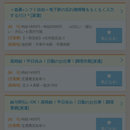
＜急募×シフト自由＞地下鉄の忘れ物情報をもくもく入力
するだけ＊[派遣]
給 与
時給1650円～時給2000円 ※日払い・週払
い・月払いを選択可能
交通費
【一部支給】※社内規定あり
気になる!
勤務地
福住駅・月寒中央駅・学園前駅
高時給！平日休み！日勤のお仕事！調理作業[派遣]
給 与
時給1450円
交通費
交通費支給有り
気になる!
勤務地
北２４条駅～徒歩10分
給与即払いOK！高時給！平日休み！日勤のお仕事！調理
業務[派遣]
給 与
時給1450円
交通費
交通費支給有り
気になる!