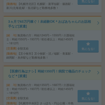
気になる!
勤務地
【札幌市北区】札幌駅・新琴似駅・篠路駅・
新川(北海道)駅・拓北駅など勤務地多数！
3ヵ月で65万円稼ぐ！未経験OK＊おばあちゃんのお話相
手など[派遣]
給 与
無資格の方：時給1240円～1550円 / 介護福祉
士：時給1550円～1937円 / 初任者以上：時給1450円
～1812円
交通費
全額支給
気になる!
勤務地
【苫小牧市】苫小牧駅・沼ノ端駅・青葉駅・
錦岡駅・糸井駅など勤務地多数！
【医療行為はナシ】時給1350円！病院で備品のチェック
など＊[派遣]
給 与
無資格の方：時給1350円～1687円 / 介護福祉
士：時給1550円～1937円 / 初任者以上：時給1450円
～1812円
交通費
全額支給
気になる!
勤務地
【札幌市中央区】さっぽろ・円山公園・中島