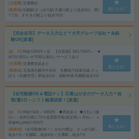
交通費
交通費込
気になる!
勤務地
札幌駅/さっぽろ駅/大通り駅より徒歩5分、西1
1丁目、すすきの駅より徒歩10分
【完全在宅】データ入力など＊大手グループ会社＊未経
験OK[派遣]
給 与
時給1500円＋交 【月収例】303,750円～ ■
給与の前払いが可能な速払いサービスあり
交通費
交通費支給あり
気になる!
勤務地
北海道札幌市中央区 札幌地下鉄南北線 さっ
ぽろ（札幌市営）駅徒歩3分、函館本線 札幌駅徒歩3分
【在宅勤務OK＆電話ナシ】応募はがきのデータ入力＊短
期/週3日～シフト融通抜群！[派遣]
給 与
時給1620～1800円 ◆昇給あり ◆日払い(速
払い：給料日前に70％迄受取可能/規定有)＋月払い ※
研修時は時給1500円
気になる!
勤務地
《在宅勤務OK！》出社の際は、さっぽろ駅…
徒歩1分／札幌駅…徒歩4分／大通駅…徒歩7分