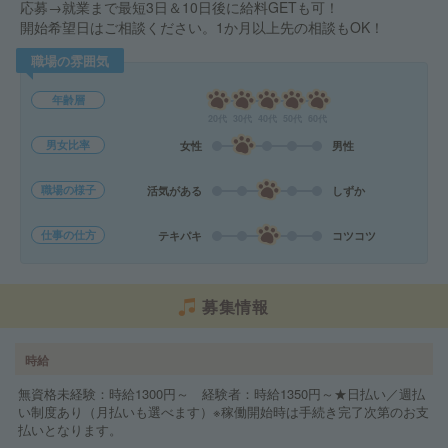
応募→就業まで最短3日＆10日後に給料GETも可！
開始希望日はご相談ください。1か月以上先の相談もOK！
職場の雰囲気
年齢層
20代
30代
40代
50代
60代
男女比率
女性
男性
職場の様子
活気がある
しずか
仕事の仕方
テキパキ
コツコツ
募集情報
時給
無資格未経験：時給1300円～ 経験者：時給1350円～★日払い／週払
い制度あり（月払いも選べます）※稼働開始時は手続き完了次第のお支
払いとなります。