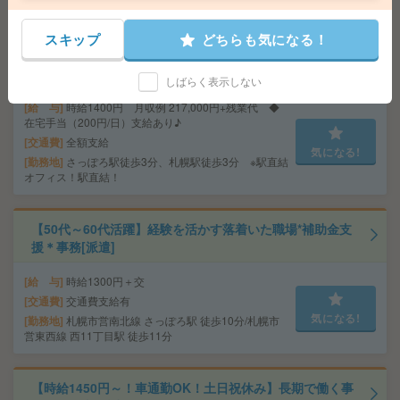
れなオフィス！ベンチャーです！
スキップ
どちらも気になる！
最大27名！10月！研修後完全在宅！大手×面接日程調整
[派遣]
しばらく表示しない
給 与
時給1400円 月収例 217,000円+残業代 ◆
在宅手当（200円/日）支給あり♪
交通費
全額支給
気になる!
勤務地
さっぽろ駅徒歩3分、札幌駅徒歩3分 ※駅直結
オフィス！駅直結！
【50代～60代活躍】経験を活かす落着いた職場*補助金支
援＊事務[派遣]
給 与
時給1300円＋交
交通費
交通費支給有
気になる!
勤務地
札幌市営南北線 さっぽろ駅 徒歩10分/札幌市
営東西線 西11丁目駅 徒歩11分
【時給1450円～！車通勤OK！土日祝休み】長期で働く事