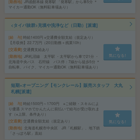
勤務地
JR函館本線 発寒駅 「発寒駅」から車5分 ＊
マイカー通勤OK（無料駐車場あり）
<タイパ抜群>充填や洗浄など（日勤）[派遣]
給 与
時給1400円 ※交通費全額支給（規定あり）
【月収例】22.7万円（20日勤務＋残業10h）
交通費
交通費支給あり
気になる!
勤務地
JR札沼線 太平駅 ・太平駅から車で21分 ・
北海道中央バス 石狩線 バス停：7線から徒歩5分 ＊
自転車、バイク、マイカー通勤OK（無料駐車場あり）
短期×オープニング【モンクレール】販売スタッフ 大丸
札幌[派遣]
給 与
時給1500円～1700円 ※ご経験・スキルによ
り優遇 スマホでかんたんに前払いで給与が受け取れま
す（※上限、条件あり）
交通費
交通費全額支給（規定あり）
気になる!
勤務地
北海道札幌市中央区 JR「札幌駅」、地下鉄
「さっぽろ駅」直結