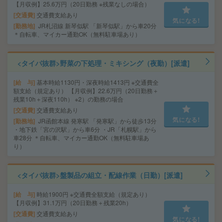
【月収例】25.6万円（20日勤務 ※残業なしの場合）
交通費
交通費支給あり
気になる!
勤務地
JR札沼線 新琴似駅 「新琴似駅」から車20分
＊自転車、マイカー通勤OK（無料駐車場あり）
<タイパ抜群>野菜の下処理・ミキシング（夜勤）[派遣]
給 与
基本時給1130円・深夜時給1413円 ※交通費全
額支給（規定あり） 【月収例】22.6万円（20日勤務＋
残業10h＋深夜110h） ※2）の勤務の場合
交通費
交通費支給あり
気になる!
勤務地
JR函館本線 発寒駅 「発寒駅」から徒歩13分
・地下鉄「宮の沢駅」から車6分 ・JR「札幌駅」から
車28分 ＊自転車、マイカー通勤OK（無料駐車場あ
り）
<タイパ抜群>盤製品の組立・配線作業（日勤）[派遣]
給 与
時給1900円 ※交通費全額支給（規定あり）
【月収例】31.1万円（20日勤務＋残業20h）
交通費
交通費支給あり
気になる!