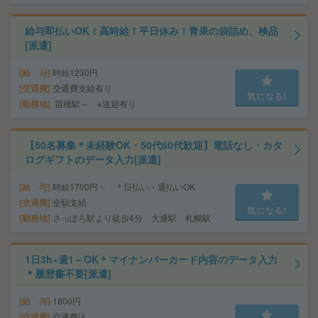
給与即払いOK！高時給！平日休み！青果の袋詰め、検品
[派遣]
給 与
時給1230円
交通費
交通費支給有り
気になる!
勤務地
苗穂駅～ ※送迎有り
【50名募集＊未経験OK・50代60代歓迎】電話なし・カタ
ログギフトのデータ入力[派遣]
給 与
時給1700円～ ＊日払い・週払いOK
交通費
全額支給
気になる!
勤務地
さっぽろ駅より徒歩4分 大通駅 札幌駅
1日3h×週1～OK＊マイナンバーカード内容のデータ入力
＊履歴書不要[派遣]
給 与
1800円
交通費
交通費込