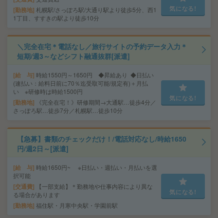
気になる!
勤務地
札幌駅/さっぽろ駅/大通り駅より徒歩5分、西1
1丁目、すすきの駅より徒歩10分
＼完全在宅＊電話なし／旅行サイトの予約データ入力＊
短期/週3～などシフト融通抜群[派遣]
給 与
時給1550円～1650円 ◆昇給あり ◆日払い
(速払い：給料日前に70％迄受取可能/規定有)＋月払
い ※研修時は時給1500円
気になる!
勤務地
《完全在宅！》研修期間→大通駅…徒歩4分／
さっぽろ駅…徒歩7分／札幌駅…徒歩10分
【急募】書類のチェックだけ！/電話対応なし/時給1650
円/週2日～[派遣]
給 与
時給1650円~ ※日払い・週払い・月払いを選
択可能
交通費
【一部支給】＊勤務地や仕事内容により異な
気になる!
る場合があります
勤務地
福住駅・月寒中央駅・学園前駅