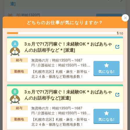
遣]
給 与
時給1320円
交通費
交通費支給有り
どちらのお仕事が気になりますか？
気になる!
勤務地
すすきの駅～徒歩6分
1
/10
3ヵ月で71万円稼ぐ！未経験OK＊おばあちゃ
【チカホ直結】大人気！週4日勤務＊時短勤務＊事務的軽
んのお話相手など＊[派遣]
作業[派遣]
無資格の方：時給1350円～1687
給与
給 与
時給1300円
円 / 介護福祉士：時給1550円～1937
交通費
交通費支給
円 / 初任者以上：時給1450円～1812
【札幌市北区】札幌・麻生・新琴似・
気になる!
勤務地
気になる!
勤務地
北海道 札幌市中央区 「大通駅」 徒歩 4分,
円
北２４条・篠路など勤務地多数！
「さっぽろ駅」 徒歩 5分
3ヵ月で71万円稼ぐ！未経験OK＊おばあちゃ
【8月開始】在宅あり！長期！バナー広告をつくるお仕
んのお話相手など[派遣]
事！朝遅め[派遣]
無資格の方：時給1350円～1687
給与
円 / 介護福祉士：時給1550円～1937
給 与
時給1300円 月収例 208,000円+残業代
円 / 初任者以上：時給1450円～1812
【札幌市北区】札幌・麻生・新琴似・
気になる!
交通費
全額支給
勤務地
円
北２４条・篠路など勤務地多数！
気になる!
勤務地
大通駅徒歩5分、さっぽろ駅徒歩8分 ※おしゃ