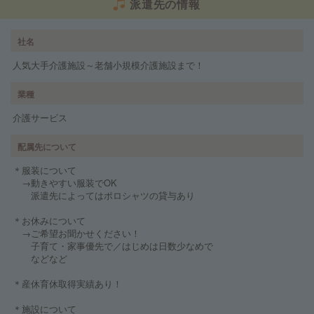
派遣先の情報
社名
人気大手介護施設～老舗小規模介護施設まで！
業種
介護サービス
配属先について
＊服装について
→動きやすい服装でOK
派遣先によってはポロシャツの貸与あり
＊お休みについて
→ご希望お聞かせください！
子育て・家事優先で／はじめは日数少なめで
などなど
＊産休育休取得実績あり！
＊施設について