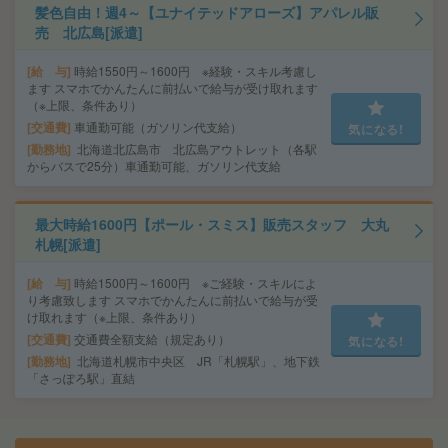
髪色自由！週4～【ユナイテッドアローズ】アパレル販
売 北広島[派遣]
給 与
時給1550円～1600円 ※経験・スキル考慮し
ます スマホでかんたんに前払いで給与が受け取れます
（※上限、条件あり）
交通費
車通勤可能（ガソリン代支給）
気になる!
勤務地
北海道北広島市 北広島アウトレット（各駅
からバスで25分）車通勤可能、ガソリン代支給
最大時給1600円【ポール・スミス】販売スタッフ 大丸
札幌[派遣]
給 与
時給1500円～1600円 ※ご経験・スキルによ
り考慮致します スマホでかんたんに前払いで給与が受
け取れます（※上限、条件あり）
交通費
交通費全額支給（規定あり）
気になる!
勤務地
北海道札幌市中央区 JR「札幌駅」、地下鉄
「さっぽろ駅」直結