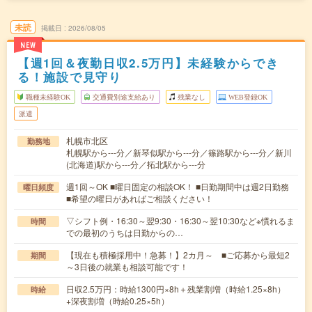
未読
掲載日
2026/08/05
NEW
【週1回＆夜勤日収2.5万円】未経験からでき
る！施設で見守り
職種未経験OK
交通費別途支給あり
残業なし
WEB登録OK
派遣
札幌市北区
勤務地
札幌駅から---分／新琴似駅から---分／篠路駅から---分／新川
(北海道)駅から---分／拓北駅から---分
週1回～OK ■曜日固定の相談OK！ ■日勤期間中は週2日勤務
曜日頻度
■希望の曜日があればご相談ください！
▽シフト例・16:30～翌9:30・16:30～翌10:30など※慣れるま
時間
での最初のうちは日勤からの…
【現在も積極採用中！急募！】2カ月～ ■ご応募から最短2
期間
～3日後の就業も相談可能です！
日収2.5万円：時給1300円×8h＋残業割増（時給1.25×8h）
時給
+深夜割増（時給0.25×5h）