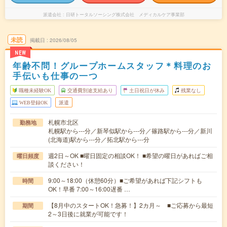
派遣会社
日研トータルソーシング株式会社 メディカルケア事業部
未読
掲載日
2026/08/05
NEW
年齢不問！グループホームスタッフ＊料理のお
手伝いも仕事の一つ
職種未経験OK
交通費別途支給あり
土日祝日が休み
残業なし
WEB登録OK
派遣
札幌市北区
勤務地
札幌駅から---分／新琴似駅から---分／篠路駅から---分／新川
(北海道)駅から---分／拓北駅から---分
週2日～OK ■曜日固定の相談OK！ ■希望の曜日があればご相
曜日頻度
談ください！
9:00～18:00（休憩60分）■ご希望があれば下記シフトも
時間
OK！早番 7:00～16:00遅番 …
【8月中のスタートOK！急募！】2カ月～ ■ご応募から最短
期間
2～3日後に就業が可能です！