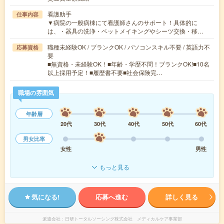
看護助手
仕事内容
▼病院の一般病棟にて看護師さんのサポート！具体的に
は、・器具の洗浄・ベットメイキングやシーツ交換・移…
職種未経験OK / ブランクOK / パソコンスキル不要 / 英語力不
応募資格
要
■無資格・未経験OK！■年齢・学歴不問！ブランクOK!■10名
以上採用予定！■履歴書不要■社会保険完…
職場の雰囲気
年齢層
20代
30代
40代
50代
60代
男女比率
女性
男性
もっと見る
気になる!
応募へ進む
詳しく見る
派遣会社
日研トータルソーシング株式会社 メディカルケア事業部