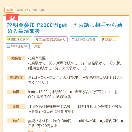
未読
掲載日
2026/08/06
NEW
説明会参加で2000円get！＊お話し相手から始
める生活支援
職種未経験OK
交通費別途支給あり
土日祝日が休み
残業なし
WEB登録OK
派遣
札幌市北区
勤務地
札幌駅から---分／新琴似駅から---分／篠路駅から---分／新川
(北海道)駅から---分／拓北駅から---分
週2日～OK ■曜日固定の相談OK！ ■希望の曜日があればご相
曜日頻度
談ください！
9:00～18:00（休憩60分）■ご希望があれば下記シフトも
時間
OK！早番 7:00～16:00遅番 …
【現在も積極採用中！急募！】勤務1年以上が多数！応募か
期間
ら最短2～3日後に就業可能！
無資格未経験：時給1300円～ ■週払いOK ■扶養内OK ■
時給
日収1万400円以上