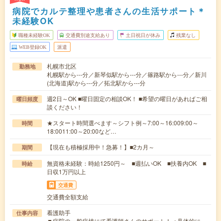
病院でカルテ整理や患者さんの生活サポート＊
未経験OK
職種未経験OK
交通費別途支給あり
土日祝日が休み
残業なし
WEB登録OK
派遣
札幌市北区
勤務地
札幌駅から---分／新琴似駅から---分／篠路駅から---分／新川
(北海道)駅から---分／拓北駅から---分
週2日～OK ■曜日固定の相談OK！ ■希望の曜日があればご相
曜日頻度
談ください！
★スタート時間選べます～シフト例～7:00～16:009:00～
時間
18:0011:00～20:00など…
【現在も積極採用中！急募！】■2カ月～
期間
無資格未経験：時給1250円～ ■週払いOK ■扶養内OK ■
時給
日収1万円以上
交通費
交通費全額支給
看護助手
仕事内容
▼病院の一般病棟にて看護師さんのサポート！＜具体的に