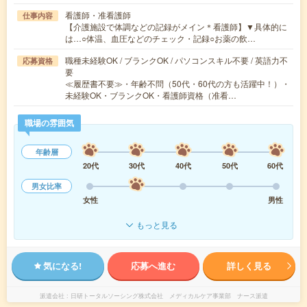
看護師・准看護師
仕事内容
【介護施設で体調などの記録がメイン＊看護師】▼具体的に
は…○体温、血圧などのチェック・記録○お薬の飲…
職種未経験OK / ブランクOK / パソコンスキル不要 / 英語力不
応募資格
要
≪履歴書不要≫・年齢不問（50代・60代の方も活躍中！）・
未経験OK・ブランクOK・看護師資格（准看…
職場の雰囲気
年齢層
20代
30代
40代
50代
60代
男女比率
女性
男性
もっと見る
気になる!
応募へ進む
詳しく見る
派遣会社
日研トータルソーシング株式会社 メディカルケア事業部 ナース派遣