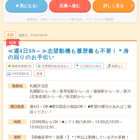
気になる!
応募へ進む
詳しく見る
派遣会社
日研トータルソーシング株式会社 メディカルケア事業部
未読
掲載日
2026/08/06
NEW
≪週4日5h～≫志望動機も履歴書も不要！＊身
の回りのお手伝い
職種未経験OK
交通費別途支給あり
土日祝日が休み
残業なし
WEB登録OK
派遣
札幌市北区
勤務地
札幌駅から---分／新琴似駅から---分／篠路駅から---分／新川
(北海道)駅から---分／拓北駅から---分
週4日～OK ■曜日固定の相談OK！ ■希望の曜日があればご相
曜日頻度
談ください！
1日5時間からOK！■シフト例(1)8:00～13:00(2)10:00～
時間
15:00(3)12:00…
【積極採用中！急募！】＊1年以上勤務している方が多数！
期間