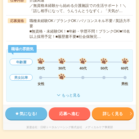
仕事内容
／無資格未経験から始める介護施設での生活サポート！＼
「話し相手になって、うんうんとうなずく」「天気が…
職種未経験OK / ブランクOK / パソコンスキル不要 / 英語力不
応募資格
要
■無資格・未経験OK！■年齢・学歴不問！ブランクOK!■10名
以上採用予定！■履歴書不要■社会保険完…
職場の雰囲気
年齢層
20代
30代
40代
50代
60代
男女比率
女性
男性
もっと見る
気になる!
応募へ進む
詳しく見る
派遣会社
日研トータルソーシング株式会社 メディカルケア事業部