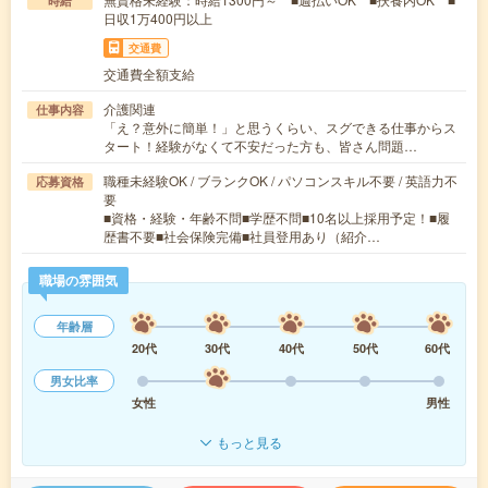
時給
日収1万400円以上
交通費
交通費全額支給
介護関連
仕事内容
「え？意外に簡単！」と思うくらい、スグできる仕事からス
タート！経験がなくて不安だった方も、皆さん問題…
職種未経験OK / ブランクOK / パソコンスキル不要 / 英語力不
応募資格
要
■資格・経験・年齢不問■学歴不問■10名以上採用予定！■履
歴書不要■社会保険完備■社員登用あり（紹介…
職場の雰囲気
年齢層
20代
30代
40代
50代
60代
男女比率
女性
男性
もっと見る