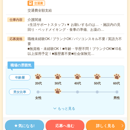
交通費
交通費全額支給
介護関連
仕事内容
<生活サポートスタッフ>▼ お願いするのは… ・施設内の見
回り・ベッドメイキング・食事の準備、お薬の…
職種未経験OK / ブランクOK / パソコンスキル不要 / 英語力不
応募資格
要
■無資格・未経験OK！■年齢・学歴不問！ブランクOK!■10名
以上採用予定！■履歴書不要■社会保険完…
職場の雰囲気
年齢層
20代
30代
40代
50代
60代
男女比率
女性
男性
もっと見る
気になる!
応募へ進む
詳しく見る