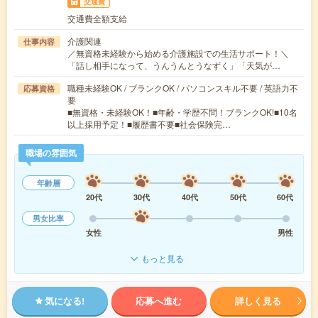
交通費
交通費全額支給
介護関連
仕事内容
／無資格未経験から始める介護施設での生活サポート！＼
「話し相手になって、うんうんとうなずく」「天気が…
職種未経験OK / ブランクOK / パソコンスキル不要 / 英語力不
応募資格
要
■無資格・未経験OK！■年齢・学歴不問！ブランクOK!■10名
以上採用予定！■履歴書不要■社会保険完…
職場の雰囲気
年齢層
20代
30代
40代
50代
60代
男女比率
女性
男性
もっと見る
気になる!
応募へ進む
詳しく見る