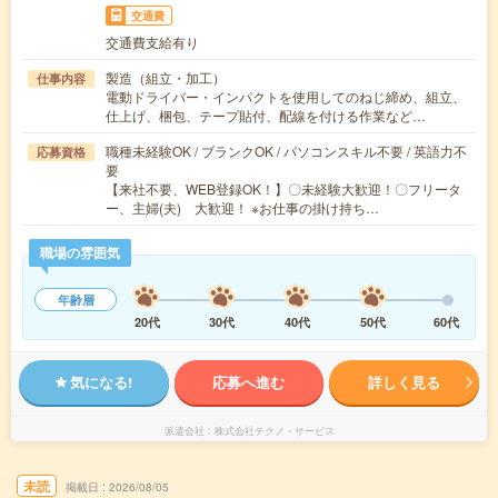
交通費
交通費支給有り
製造（組立・加工）
仕事内容
電動ドライバー・インパクトを使用してのねじ締め、組立、
仕上げ、梱包、テープ貼付、配線を付ける作業など…
職種未経験OK / ブランクOK / パソコンスキル不要 / 英語力不
応募資格
要
【来社不要、WEB登録OK！】〇未経験大歓迎！〇フリータ
ー、主婦(夫) 大歓迎！ ※お仕事の掛け持ち…
職場の雰囲気
年齢層
20代
30代
40代
50代
60代
気になる!
応募へ進む
詳しく見る
派遣会社
株式会社テクノ・サービス
未読
掲載日
2026/08/05