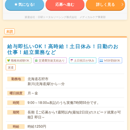
気になる!
応募へ進む
詳しく見る
派遣会社
日研トータルソーシング株式会社 メディカルケア事業部
未読
給与即払いOK！高時給！土日休み！日勤のお
仕事！組立業務など
職種未経験OK
交通費別途支給あり
土日祝日が休み
WEB登録OK
派遣
北海道石狩市
勤務地
新川(北海道)駅から---分
月～金
曜日頻度
9:00～18:00※表記のうち実働7時間55分です。
時間
長期【ご応募から1週間以内(最短2日目)のスピード就業が可
期間
能】即日～
時給1250円
時給