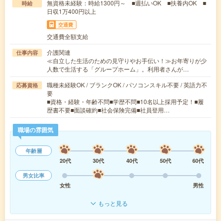
無資格未経験：時給1300円～ ■週払いOK ■扶養内OK ■
時給
日収1万400円以上
交通費
交通費全額支給
介護関連
仕事内容
≪自立した生活のための見守りやお手伝い！≫お年寄りが少
人数で生活する「グループホーム」。利用者さんが…
職種未経験OK / ブランクOK / パソコンスキル不要 / 英語力不
応募資格
要
■資格・経験・年齢不問■学歴不問■10名以上採用予定！■履
歴書不要■面談確約■社会保険完備■社員登用…
職場の雰囲気
年齢層
20代
30代
40代
50代
60代
男女比率
女性
男性
もっと見る