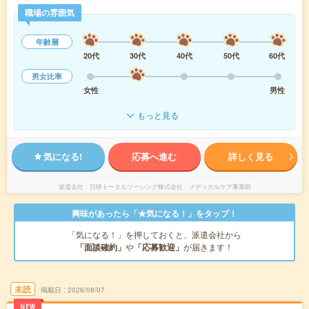
職場の雰囲気
年齢層
20代
30代
40代
50代
60代
男女比率
女性
男性
もっと見る
気になる!
応募へ進む
詳しく見る
派遣会社
日研トータルソーシング株式会社 メディカルケア事業部
興味があったら「★気になる！」をタップ！
「気になる！」を押しておくと、派遣会社から
「面談確約」
や
「応募歓迎」
が届きます！
未読
掲載日
2026/08/07
NEW