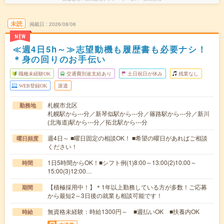
未読
掲載日
2026/08/06
NEW
≪週4日5h～≫志望動機も履歴書も必要ナシ！
＊身の回りのお手伝い
職種未経験OK
交通費別途支給あり
土日祝日が休み
残業なし
WEB登録OK
派遣
札幌市北区
勤務地
札幌駅から---分／新琴似駅から---分／篠路駅から---分／新川
(北海道)駅から---分／拓北駅から---分
週4日～ ■曜日固定の相談OK！ ■希望の曜日があればご相談
曜日頻度
ください！
1日5時間からOK！■シフト例(1)8:00～13:00(2)10:00～
時間
15:00(3)12:00…
【積極採用中！】＊1年以上勤務している方が多数！ご応募
期間
から最短2～3日後の就業も相談可能です！
無資格未経験：時給1300円～ ■週払いOK ■扶養内OK
時給