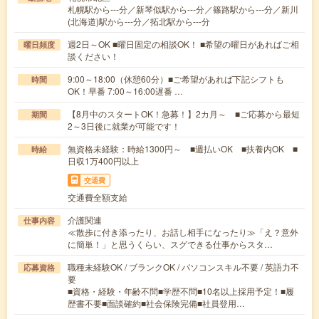
札幌駅から---分／新琴似駅から---分／篠路駅から---分／新川
(北海道)駅から---分／拓北駅から---分
週2日～OK ■曜日固定の相談OK！ ■希望の曜日があればご相
曜日頻度
談ください！
9:00～18:00（休憩60分）■ご希望があれば下記シフトも
時間
OK！早番 7:00～16:00遅番 …
【8月中のスタートOK！急募！】2カ月～ ■ご応募から最短
期間
2～3日後に就業が可能です！
無資格未経験：時給1300円～ ■週払いOK ■扶養内OK ■
時給
日収1万400円以上
交通費
交通費全額支給
介護関連
仕事内容
≪散歩に付き添ったり、お話し相手になったり≫「え？意外
に簡単！」と思うくらい、スグできる仕事からスタ…
職種未経験OK / ブランクOK / パソコンスキル不要 / 英語力不
応募資格
要
■資格・経験・年齢不問■学歴不問■10名以上採用予定！■履
歴書不要■面談確約■社会保険完備■社員登用…