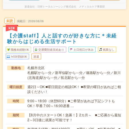
派遣会社
日研トータルソーシング株式会社 メディカルケア事業部
未読
掲載日
2026/08/06
NEW
【介護staff】人と話すのが好きな方に＊未経
験からはじめる生活サポート
職種未経験OK
交通費別途支給あり
土日祝日が休み
残業なし
WEB登録OK
派遣
札幌市北区
勤務地
札幌駅から---分／新琴似駅から---分／篠路駅から---分／新川
(北海道)駅から---分／拓北駅から---分
週2日～OK ■曜日固定の相談OK！ ■希望の曜日があればご相
曜日頻度
談ください！
9:00～18:00（休憩60分）■ご希望があれば下記シフトも
時間
OK！早番 7:00～16:00遅番 …
【8月中のスタートOK！急募！】2カ月～ ■ご応募から最短
期間
2～3日後に就業が可能です！
無資格未経験：時給1300円～ ■週払いOK ■扶養内OK ■