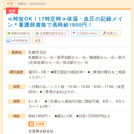
未読
掲載日
2026/08/05
NEW
≪時短OK！17時定時≫体温・血圧の記録メイ
ン＊看護師資格で高時給1900円！
職種未経験OK
交通費別途支給あり
土日祝日が休み
残業なし
WEB登録OK
派遣
札幌市北区
勤務地
札幌駅から---分／新琴似駅から---分／篠路駅から---分／新川
(北海道)駅から---分／拓北駅から---分
週3日～OK！ ■曜日固定の相談OK！ ■ご希望の曜日をご相談
曜日頻度
ください！
＼日勤のみ／シフト例・10:00～15:00・9:00～17:00（休憩
時間
60分）■ご希望があればその…
2ヶ月～ ■ご応募から最短3日後に開始可能 8月～、9月ス
期間
タートもOK！
時給1900円～ ■週払いOK ■日収1万5200円以上
時給
交通費
交通費全額支給