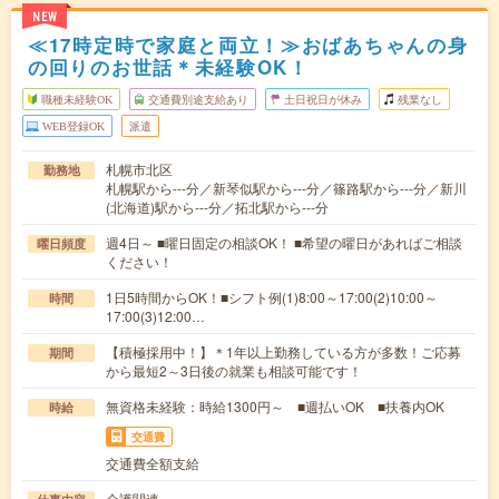
NEW
≪17時定時で家庭と両立！≫おばあちゃんの身
の回りのお世話＊未経験OK！
職種未経験OK
交通費別途支給あり
土日祝日が休み
残業なし
WEB登録OK
派遣
札幌市北区
勤務地
札幌駅から---分／新琴似駅から---分／篠路駅から---分／新川
(北海道)駅から---分／拓北駅から---分
週4日～ ■曜日固定の相談OK！ ■希望の曜日があればご相談
曜日頻度
ください！
1日5時間からOK！■シフト例(1)8:00～17:00(2)10:00～
時間
17:00(3)12:00…
【積極採用中！】＊1年以上勤務している方が多数！ご応募
期間
から最短2～3日後の就業も相談可能です！
無資格未経験：時給1300円～ ■週払いOK ■扶養内OK
時給
交通費
交通費全額支給
介護関連