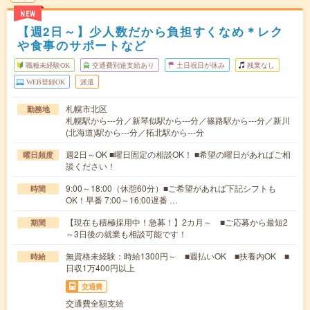
NEW
【週2日～】少人数だから負担すくなめ＊レク
や食事のサポートなど
職種未経験OK
交通費別途支給あり
土日祝日が休み
残業なし
WEB登録OK
派遣
札幌市北区
勤務地
札幌駅から---分／新琴似駅から---分／篠路駅から---分／新川
(北海道)駅から---分／拓北駅から---分
週2日～OK ■曜日固定の相談OK！ ■希望の曜日があればご相
曜日頻度
談ください！
9:00～18:00（休憩60分）■ご希望があれば下記シフトも
時間
OK！早番 7:00～16:00遅番 …
【現在も積極採用中！急募！】2カ月～ ■ご応募から最短2
期間
～3日後の就業も相談可能です！
無資格未経験：時給1300円～ ■週払いOK ■扶養内OK ■
時給
日収1万400円以上
交通費
交通費全額支給