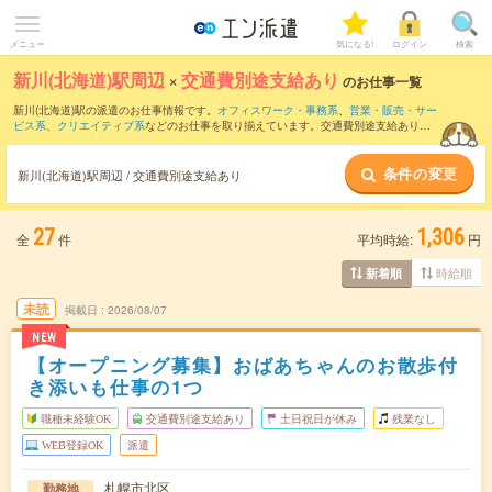
メニュー
気になる!
ログイン
検索
新川(北海道)駅周辺
×
交通費別途支給あり
のお仕事一覧
新川(北海道)駅の派遣のお仕事情報です。
オフィスワーク・事務系
、
営業・販売・サー
ビス系
、
クリエイティブ系
などのお仕事を取り揃えています。交通費別途支給ありの
条件の他に、
職種未経験OK
、
友だちと一緒の応募OK
、
週4日勤務
などのこだわり条件
も取り揃えています。
条件の変更
新川(北海道)駅周辺 / 交通費別途支給あり
27
1,306
全
件
平均時給:
円
時給順
新着順
未読
掲載日
2026/08/07
NEW
【オープニング募集】おばあちゃんのお散歩付
き添いも仕事の1つ
職種未経験OK
交通費別途支給あり
土日祝日が休み
残業なし
WEB登録OK
派遣
札幌市北区
勤務地