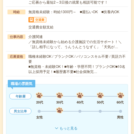
ご応募から最短2～3日後の就業も相談可能です！
無資格未経験：時給1300円～ ■週払いOK ■扶養内OK
時給
交通費
交通費全額支給
介護関連
仕事内容
／無資格未経験から始める介護施設での生活サポート！＼
「話し相手になって、うんうんとうなずく」「天気が…
職種未経験OK / ブランクOK / パソコンスキル不要 / 英語力不
応募資格
要
■無資格・未経験OK！■年齢・学歴不問！ブランクOK!■10名
以上採用予定！■履歴書不要■社会保険完…
職場の雰囲気
年齢層
20代
30代
40代
50代
60代
男女比率
女性
男性
もっと見る