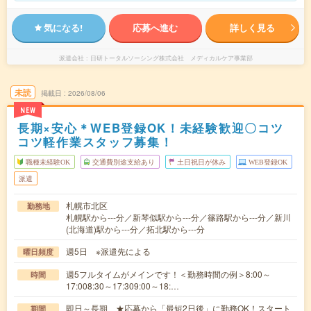
気になる!
応募へ進む
詳しく見る
派遣会社
日研トータルソーシング株式会社 メディカルケア事業部
未読
掲載日
2026/08/06
NEW
長期×安心＊WEB登録OK！未経験歓迎〇コツ
コツ軽作業スタッフ募集！
職種未経験OK
交通費別途支給あり
土日祝日が休み
WEB登録OK
派遣
札幌市北区
勤務地
札幌駅から---分／新琴似駅から---分／篠路駅から---分／新川
(北海道)駅から---分／拓北駅から---分
週5日 ※派遣先による
曜日頻度
週5フルタイムがメインです！＜勤務時間の例＞8:00～
時間
17:008:30～17:309:00～18:…
即日～長期 ★応募から「最短2日後」に勤務OK！スタート
期間