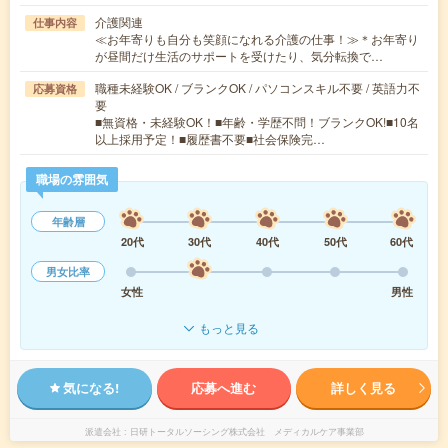
介護関連
仕事内容
≪お年寄りも自分も笑顔になれる介護の仕事！≫＊お年寄り
が昼間だけ生活のサポートを受けたり、気分転換で…
職種未経験OK / ブランクOK / パソコンスキル不要 / 英語力不
応募資格
要
■無資格・未経験OK！■年齢・学歴不問！ブランクOK!■10名
以上採用予定！■履歴書不要■社会保険完…
職場の雰囲気
年齢層
20代
30代
40代
50代
60代
男女比率
女性
男性
もっと見る
気になる!
応募へ進む
詳しく見る
派遣会社
日研トータルソーシング株式会社 メディカルケア事業部