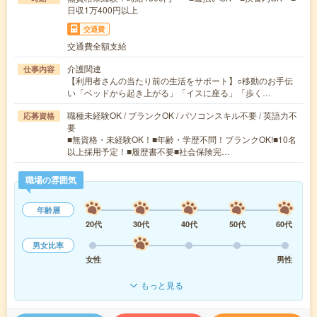
日収1万400円以上
交通費
交通費全額支給
介護関連
仕事内容
【利用者さんの当たり前の生活をサポート】○移動のお手伝
い「ベッドから起き上がる」「イスに座る」「歩く…
職種未経験OK / ブランクOK / パソコンスキル不要 / 英語力不
応募資格
要
■無資格・未経験OK！■年齢・学歴不問！ブランクOK!■10名
以上採用予定！■履歴書不要■社会保険完…
職場の雰囲気
年齢層
20代
30代
40代
50代
60代
男女比率
女性
男性
もっと見る