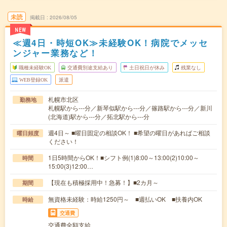
未読
掲載日
2026/08/05
NEW
≪週4日・時短OK≫未経験OK！病院でメッセ
ンジャー業務など！
職種未経験OK
交通費別途支給あり
土日祝日が休み
残業なし
WEB登録OK
派遣
札幌市北区
勤務地
札幌駅から---分／新琴似駅から---分／篠路駅から---分／新川
(北海道)駅から---分／拓北駅から---分
週4日～ ■曜日固定の相談OK！ ■希望の曜日があればご相談
曜日頻度
ください！
1日5時間からOK！■シフト例(1)8:00～13:00(2)10:00～
時間
15:00(3)12:00…
【現在も積極採用中！急募！】■2カ月～
期間
無資格未経験：時給1250円～ ■週払いOK ■扶養内OK
時給
交通費
交通費全額支給