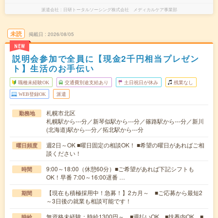
派遣会社
日研トータルソーシング株式会社 メディカルケア事業部
未読
掲載日
2026/08/05
NEW
説明会参加で全員に【現金2千円相当プレゼン
ト】生活のお手伝い
職種未経験OK
交通費別途支給あり
土日祝日が休み
残業なし
WEB登録OK
派遣
札幌市北区
勤務地
札幌駅から---分／新琴似駅から---分／篠路駅から---分／新川
(北海道)駅から---分／拓北駅から---分
週2日～OK ■曜日固定の相談OK！ ■希望の曜日があればご相
曜日頻度
談ください！
9:00～18:00（休憩60分）■ご希望があれば下記シフトも
時間
OK！早番 7:00～16:00遅番 …
【現在も積極採用中！急募！】2カ月～ ■ご応募から最短2
期間
～3日後の就業も相談可能です！
無資格未経験：時給1300円～ ■週払いOK ■扶養内OK ■
時給