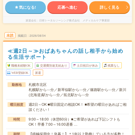
気になる!
応募へ進む
詳しく見る
派遣会社
日研トータルソーシング株式会社 メディカルケア事業部
未読
掲載日
2026/08/04
≪週2日～≫おばあちゃんの話し相手から始め
る生活サポート
職種未経験OK
交通費別途支給あり
土日祝日が休み
残業なし
WEB登録OK
派遣
札幌市北区
勤務地
札幌駅から---分／新琴似駅から---分／篠路駅から---分／新川
(北海道)駅から---分／拓北駅から---分
週2日～OK ■曜日固定の相談OK！ ■希望の曜日があればご相
曜日頻度
談ください！
9:00～18:00（休憩60分）■ご希望があれば下記シフトも
時間
OK！早番 7:00～16:00遅番 …
【積極採用中！急募！】＊1年以上勤務している方が多数！
期間