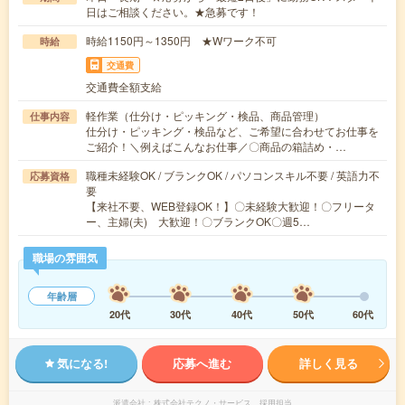
日はご相談ください。★急募です！
時給1150円～1350円 ★Wワーク不可
時給
交通費
交通費全額支給
軽作業（仕分け・ピッキング・検品、商品管理）
仕事内容
仕分け・ピッキング・検品など、ご希望に合わせてお仕事を
ご紹介！＼例えばこんなお仕事／〇商品の箱詰め・…
職種未経験OK / ブランクOK / パソコンスキル不要 / 英語力不
応募資格
要
【来社不要、WEB登録OK！】〇未経験大歓迎！〇フリータ
ー、主婦(夫) 大歓迎！〇ブランクOK〇週5…
職場の雰囲気
年齢層
20代
30代
40代
50代
60代
気になる!
応募へ進む
詳しく見る
派遣会社
株式会社テクノ・サービス 採用担当