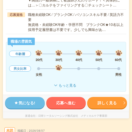
は…＞〇カルテをファイリングする〇チェックシート…
職種未経験OK / ブランクOK / パソコンスキル不要 / 英語力不
応募資格
要
無資格・未経験OK年齢・学歴不問 ブランクOK★10名以上
採用予定履歴書は不要です。少しでも興味があ…
職場の雰囲気
年齢層
20代
30代
40代
50代
60代
男女比率
女性
男性
もっと見る
気になる!
応募へ進む
詳しく見る
派遣会社
日研トータルソーシング株式会社 メディカルケア事業部
未読
掲載日
2026/08/07