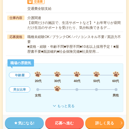
交通費
交通費全額支給
介護関連
仕事内容
【昼間だけの施設で、生活サポートなど】＊お年寄りが昼間
だけ生活のサポートを受けたり、気分転換できるデ…
職種未経験OK / ブランクOK / パソコンスキル不要 / 英語力不
応募資格
要
■資格・経験・年齢不問■学歴不問■10名以上採用予定！■履
歴書不要■面談確約■社会保険完備■社員登用…
職場の雰囲気
年齢層
20代
30代
40代
50代
60代
男女比率
女性
男性
もっと見る
気になる!
応募へ進む
詳しく見る