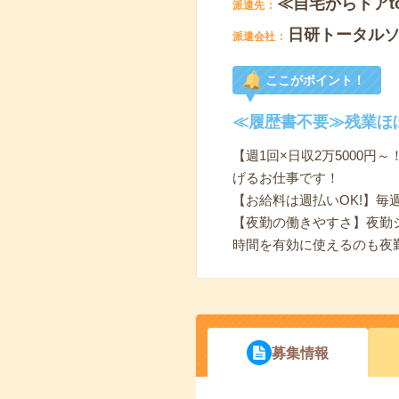
≪自宅からドアt
派遣先
日研トータル
派遣会社
ここがポイント！
≪履歴書不要≫残業ほ
【週1回×日収2万5000
げるお仕事です！
【お給料は週払いOK!】
【夜勤の働きやすさ】夜勤
時間を有効に使えるのも夜
募集情報