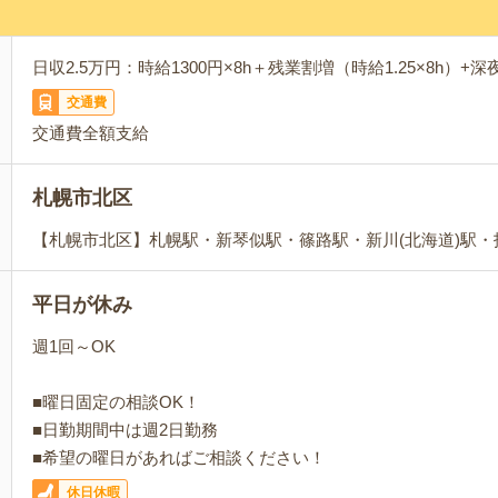
日収2.5万円：時給1300円×8h＋残業割増（時給1.25×8h）+深
交通費
交通費全額支給
札幌市北区
【札幌市北区】札幌駅・新琴似駅・篠路駅・新川(北海道)駅
平日が休み
週1回～OK
■曜日固定の相談OK！
■日勤期間中は週2日勤務
■希望の曜日があればご相談ください！
休日休暇