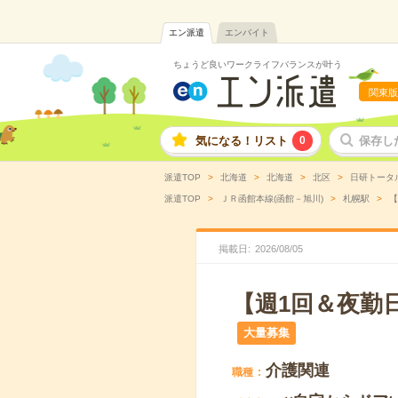
エン派遣
エンバイト
ちょうど良いワークライフバランスが叶う
関東版
気になる！リスト
0
保存し
派遣TOP
北海道
北海道
北区
日研トータ
派遣TOP
ＪＲ函館本線(函館－旭川)
札幌駅
【
掲載日
2026
/
08
/
05
【週1回＆夜勤
大量募集
介護関連
職種