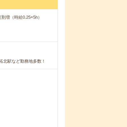
夜割増（時給0.25×5h）
・拓北駅など勤務地多数！