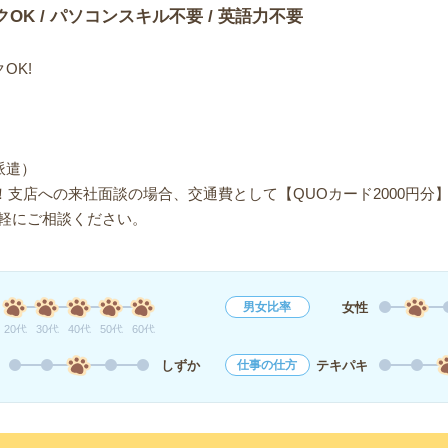
クOK / パソコンスキル不要 / 英語力不要
OK!
派遣）
！支店への来社面談の場合、交通費として【QUOカード2000円分
軽にご相談ください。
女性
男女比率
20代
30代
40代
50代
60代
しずか
テキパキ
仕事の仕方