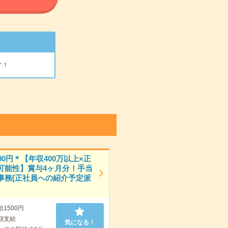
す！
00円＊【年収400万以上×正
可能性】賞与4ヶ月分！手当
事務[正社員への紹介予定派
給1500円
額支給
気になる！