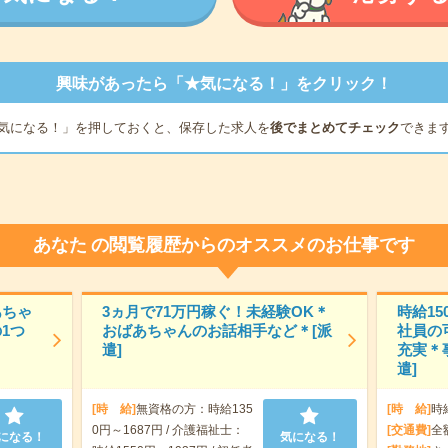
興味があったら「★気になる！」をクリック！
気になる！」を押しておくと、保存した求人を
後でまとめてチェック
できま
あなた
の閲覧履歴からのオススメのお仕事です
あちゃ
3ヵ月で71万円稼ぐ！未経験OK＊
時給15
1つ
おばあちゃんのお話相手など＊[派
社員の
遣]
充実＊
遣]
[時 給]
無資格の方：時給135
[時 給]
時
0円～1687円 / 介護福祉士：
[交通費]
全
になる！
気になる！