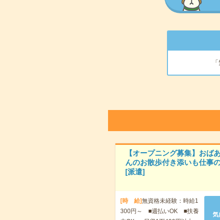
「
【オープニング募集】おば
んのお散歩付き添いも仕事の
[派遣]
[時 給]
無資格未経験：時給1
300円～ ■週払いOK ■扶養
気