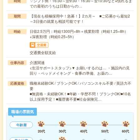
▽シフト例・16:30～翌9:30・16:30～翌10:30など※慣れるま
時間
での最初のうちは日勤からの…
【現在も積極採用中！急募！】2カ月～ ■ご応募から最短2
期間
～3日後の就業も相談可能です！
日収2.5万円：時給1300円×8h＋残業割増（時給1.25×8h）
時給
+深夜割増（時給0.25×5h）
交通費
交通費全額支給
介護関連
仕事内容
<生活サポートスタッフ>▼ お願いするのは… ・施設内の見
回り・ベッドメイキング・食事の準備、お薬の…
職種未経験OK / ブランクOK / パソコンスキル不要 / 英語力不
応募資格
要
■無資格・未経験OK！■年齢・学歴不問！ブランクOK!■10名
以上採用予定！■履歴書不要■社会保険完…
職場の雰囲気
年齢層
20代
30代
40代
50代
60代