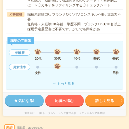
は…＞〇カルテをファイリングする〇チェックシート…
職種未経験OK / ブランクOK / パソコンスキル不要 / 英語力不
応募資格
要
無資格・未経験OK年齢・学歴不問 ブランクOK★10名以上
採用予定履歴書は不要です。少しでも興味があ…
職場の雰囲気
年齢層
20代
30代
40代
50代
60代
男女比率
女性
男性
もっと見る
気になる!
応募へ進む
詳しく見る
派遣会社
日研トータルソーシング株式会社 メディカルケア事業部
未読
掲載日
2026/08/07