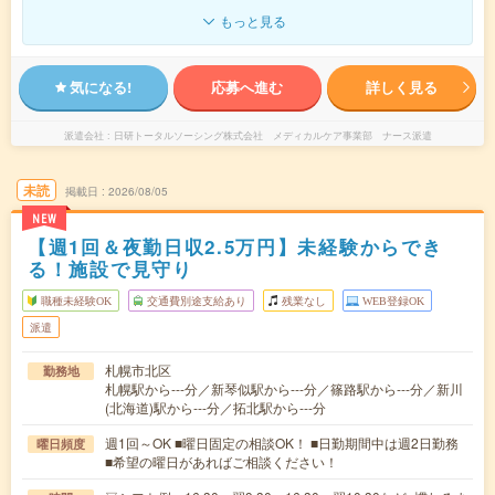
もっと見る
気になる!
応募へ進む
詳しく見る
派遣会社
日研トータルソーシング株式会社 メディカルケア事業部 ナース派遣
未読
掲載日
2026/08/05
NEW
【週1回＆夜勤日収2.5万円】未経験からでき
る！施設で見守り
職種未経験OK
交通費別途支給あり
残業なし
WEB登録OK
派遣
札幌市北区
勤務地
札幌駅から---分／新琴似駅から---分／篠路駅から---分／新川
(北海道)駅から---分／拓北駅から---分
週1回～OK ■曜日固定の相談OK！ ■日勤期間中は週2日勤務
曜日頻度
■希望の曜日があればご相談ください！