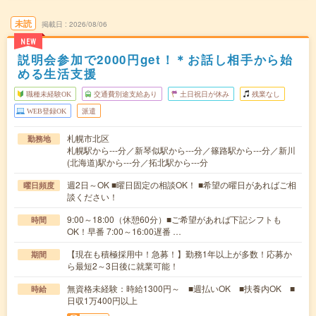
未読
掲載日
2026/08/06
NEW
説明会参加で2000円get！＊お話し相手から始
める生活支援
職種未経験OK
交通費別途支給あり
土日祝日が休み
残業なし
WEB登録OK
派遣
札幌市北区
勤務地
札幌駅から---分／新琴似駅から---分／篠路駅から---分／新川
(北海道)駅から---分／拓北駅から---分
週2日～OK ■曜日固定の相談OK！ ■希望の曜日があればご相
曜日頻度
談ください！
9:00～18:00（休憩60分）■ご希望があれば下記シフトも
時間
OK！早番 7:00～16:00遅番 …
【現在も積極採用中！急募！】勤務1年以上が多数！応募か
期間
ら最短2～3日後に就業可能！
無資格未経験：時給1300円～ ■週払いOK ■扶養内OK ■
時給
日収1万400円以上