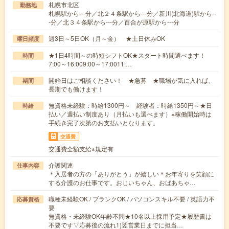
札幌市北区
勤務地
札幌駅から---分／北２４条駅から---分／新川(北海道)駅から--
-分／北３４条駅から---分／百合が原駅から---分
週3日～5日OK（月～金） ★土日休みOK
曜日頻度
★1日4時間～の時短シフトOK★スタート時間選べます！
時間
7:00～16:009:00～17:0011:…
開始日はご相談ください！ ★急募 ★職場が気に入れば、
期間
長期でも働けます！
無資格未経験：時給1300円～ 経験者：時給1350円～★日
時給
払い／週払い制度あり（月払いも選べます）※稼働開始時は
手続き完了次第のお支払いとなります。
交通費
交通費全額支給※規定有
介護関連
仕事内容
＊入居者の方の「ありがとう」が嬉しい＊お年寄りを笑顔に
する介護のお仕事です。おじいちゃん、おばあちゃ…
職種未経験OK / ブランクOK / パソコンスキル不要 / 英語力不
応募資格
要
無資格・未経験OK年齢不問★10名以上採用予定★履歴書は
不要です▽応募後の流れ1)翌営業日までに担当…