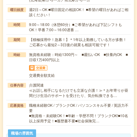
週2日～OK ■曜日固定の相談OK！ ■希望の曜日があればご相
曜日頻度
談ください！
9:00～18:00（休憩60分）■ご希望があれば下記シフトも
時間
OK！早番 7:00～16:00遅番 …
【積極採用中！急募！】＊1年以上勤務している方が多数！
期間
ご応募から最短2～3日後の就業も相談可能です！
無資格未経験：時給1300円～ ■週払いOK ■扶養内OK ■
時給
日収1万400円以上
交通費
交通費全額支給
介護関連
仕事内容
≪お話し相手になるだけでも立派な介護！≫＊お年寄りが昼
間だけ生活のサポートを受けたり、気分転換できる…
職種未経験OK / ブランクOK / パソコンスキル不要 / 英語力不
応募資格
要
■無資格・未経験OK！■年齢・学歴不問！ブランクOK!■10名
以上採用予定！■履歴書不要■社会保険完…
職場の雰囲気