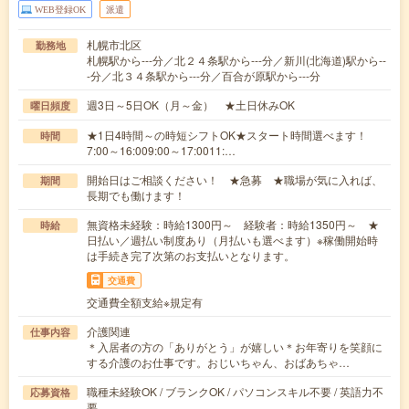
WEB登録OK
派遣
札幌市北区
勤務地
札幌駅から---分／北２４条駅から---分／新川(北海道)駅から--
-分／北３４条駅から---分／百合が原駅から---分
週3日～5日OK（月～金） ★土日休みOK
曜日頻度
★1日4時間～の時短シフトOK★スタート時間選べます！
時間
7:00～16:009:00～17:0011:…
開始日はご相談ください！ ★急募 ★職場が気に入れば、
期間
長期でも働けます！
無資格未経験：時給1300円～ 経験者：時給1350円～ ★
時給
日払い／週払い制度あり（月払いも選べます）※稼働開始時
は手続き完了次第のお支払いとなります。
交通費
交通費全額支給※規定有
介護関連
仕事内容
＊入居者の方の「ありがとう」が嬉しい＊お年寄りを笑顔に
する介護のお仕事です。おじいちゃん、おばあちゃ…
職種未経験OK / ブランクOK / パソコンスキル不要 / 英語力不
応募資格
要