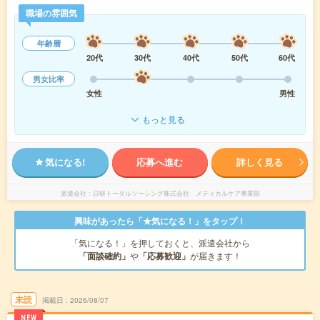
職場の雰囲気
年齢層
20代
30代
40代
50代
60代
男女比率
女性
男性
もっと見る
気になる!
応募へ進む
詳しく見る
派遣会社
日研トータルソーシング株式会社 メディカルケア事業部
興味があったら「★気になる！」をタップ！
「気になる！」を押しておくと、派遣会社から
「面談確約」
や
「応募歓迎」
が届きます！
未読
掲載日
2026/08/07
NEW