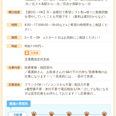
-分／北３４条駅から---分／百合が原駅から---分
【週3日～OK】月～金曜日で希望シフト制 ※徐々に勤務回数
曜日頻度
を増やしていくことも可能です！（最初は週3日からなど）
8:00～17:009:00～18:00など※ご希望の時間帯をご相談くだ
時間
さい。
2ヶ月～OK ※スタート日はお気軽にご相談ください！
期間
時給1100円～
時給
交通費
交通費規定内支給
医療事務・病院受付
仕事内容
／看護師さん、お医者さんの“縁の下の力持ち”医療事務のお
仕事になります！＼▽具体的には…・受付で患者…
ブランクOK / パソコンスキル不要 / 英語力不要
応募資格
※履歴書不要・来社不要で電話相談もOK！少しでも気になる
方は是非応募をお待ちしております！＼応募後の…
職場の雰囲気
年齢層