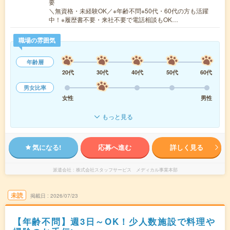
要
＼無資格・未経験OK／※年齢不問※50代・60代の方も活躍
中！※履歴書不要・来社不要で電話相談もOK…
職場の雰囲気
年齢層
20代
30代
40代
50代
60代
男女比率
女性
男性
もっと見る
気になる!
応募へ進む
詳しく見る
派遣会社
株式会社スタッフサービス メディカル事業本部
未読
掲載日
2026/07/23
【年齢不問】週3日～OK！少人数施設で料理や