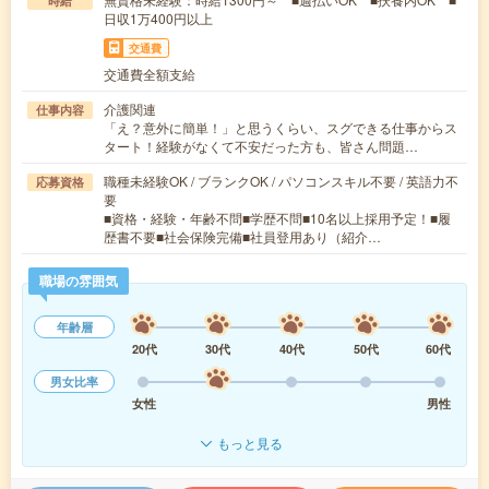
時給
日収1万400円以上
交通費
交通費全額支給
介護関連
仕事内容
「え？意外に簡単！」と思うくらい、スグできる仕事からス
タート！経験がなくて不安だった方も、皆さん問題…
職種未経験OK / ブランクOK / パソコンスキル不要 / 英語力不
応募資格
要
■資格・経験・年齢不問■学歴不問■10名以上採用予定！■履
歴書不要■社会保険完備■社員登用あり（紹介…
職場の雰囲気
年齢層
20代
30代
40代
50代
60代
男女比率
女性
男性
もっと見る