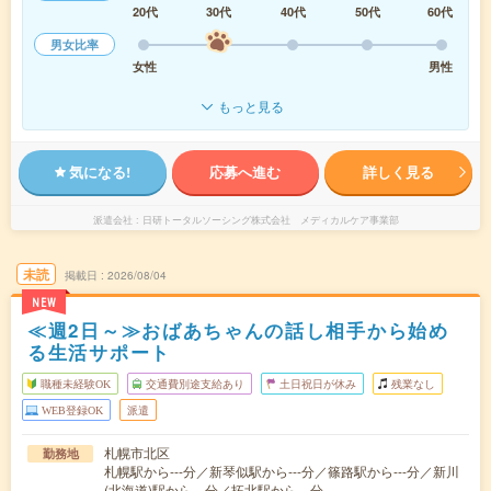
20代
30代
40代
50代
60代
男女比率
女性
男性
もっと見る
気になる!
応募へ進む
詳しく見る
派遣会社
日研トータルソーシング株式会社 メディカルケア事業部
未読
掲載日
2026/08/04
NEW
≪週2日～≫おばあちゃんの話し相手から始め
る生活サポート
職種未経験OK
交通費別途支給あり
土日祝日が休み
残業なし
WEB登録OK
派遣
札幌市北区
勤務地
札幌駅から---分／新琴似駅から---分／篠路駅から---分／新川
(北海道)駅から---分／拓北駅から---分