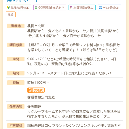
職種未経験OK
交通費別途支給あり
土日祝日が休み
WEB登録OK
派遣
札幌市北区
勤務地
札幌駅から---分／北２４条駅から---分／新川(北海道)駅から--
-分／北３４条駅から---分／百合が原駅から---分
【週3日～OK】月～金曜日で希望シフト制 ※徐々に勤務回数
曜日頻度
を増やしていくことも可能です！（最初は週3日からなど）
9:00～17:00など※ご希望の時間帯をご相談ください。※日
時間
勤、夜勤のみ、変則的な勤務等も相談OK…
2ヶ月～OK ※スタート日はお気軽にご相談ください！
期間
時給1100円～
時給
交通費
交通費規定内支給
介護関連
仕事内容
＼グループホームでお年寄りの自立支援／自立した生活を目
指すお年寄りたちが、少人数で集団生活を送る「グ…
職種未経験OK / ブランクOK / パソコンスキル不要 / 英語力不
応募資格