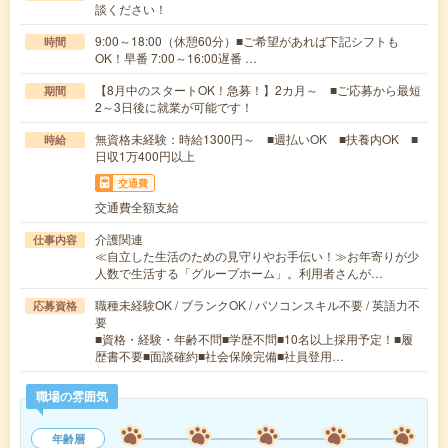
談ください！
9:00～18:00（休憩60分）■ご希望があれば下記シフトも
時間
OK！早番 7:00～16:00遅番 …
【8月中のスタートOK！急募！】2カ月～ ■ご応募から最短
期間
2～3日後に就業が可能です！
無資格未経験：時給1300円～ ■週払いOK ■扶養内OK ■
時給
日収1万400円以上
交通費
交通費全額支給
介護関連
仕事内容
≪自立した生活のための見守りやお手伝い！≫お年寄りが少
人数で生活する「グループホーム」。利用者さんが…
職種未経験OK / ブランクOK / パソコンスキル不要 / 英語力不
応募資格
要
■資格・経験・年齢不問■学歴不問■10名以上採用予定！■履
歴書不要■面談確約■社会保険完備■社員登用…
職場の雰囲気
年齢層