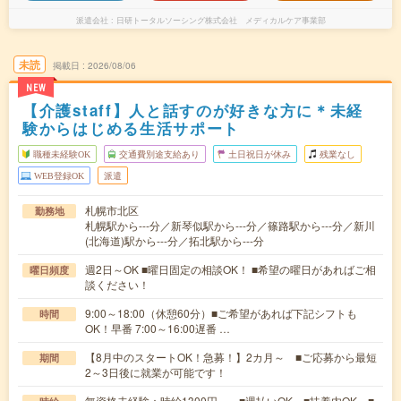
派遣会社
日研トータルソーシング株式会社 メディカルケア事業部
未読
掲載日
2026/08/06
NEW
【介護staff】人と話すのが好きな方に＊未経
験からはじめる生活サポート
職種未経験OK
交通費別途支給あり
土日祝日が休み
残業なし
WEB登録OK
派遣
札幌市北区
勤務地
札幌駅から---分／新琴似駅から---分／篠路駅から---分／新川
(北海道)駅から---分／拓北駅から---分
週2日～OK ■曜日固定の相談OK！ ■希望の曜日があればご相
曜日頻度
談ください！
9:00～18:00（休憩60分）■ご希望があれば下記シフトも
時間
OK！早番 7:00～16:00遅番 …
【8月中のスタートOK！急募！】2カ月～ ■ご応募から最短
期間
2～3日後に就業が可能です！
無資格未経験：時給1300円～ ■週払いOK ■扶養内OK ■