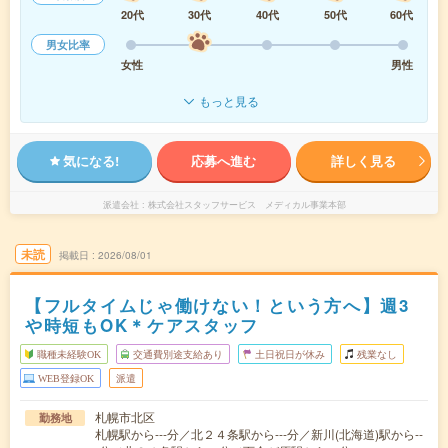
20代
30代
40代
50代
60代
男女比率
女性
男性
もっと見る
気になる!
応募へ進む
詳しく見る
派遣会社
株式会社スタッフサービス メディカル事業本部
未読
掲載日
2026/08/01
【フルタイムじゃ働けない！という方へ】週3
や時短もOK＊ケアスタッフ
職種未経験OK
交通費別途支給あり
土日祝日が休み
残業なし
WEB登録OK
派遣
札幌市北区
勤務地
札幌駅から---分／北２４条駅から---分／新川(北海道)駅から--