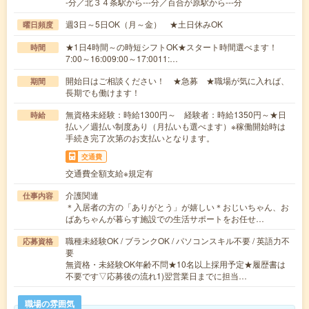
-分／北３４条駅から---分／百合が原駅から---分
週3日～5日OK（月～金） ★土日休みOK
曜日頻度
★1日4時間～の時短シフトOK★スタート時間選べます！
時間
7:00～16:009:00～17:0011:…
開始日はご相談ください！ ★急募 ★職場が気に入れば、
期間
長期でも働けます！
無資格未経験：時給1300円～ 経験者：時給1350円～★日
時給
払い／週払い制度あり（月払いも選べます）※稼働開始時は
手続き完了次第のお支払いとなります。
交通費
交通費全額支給※規定有
介護関連
仕事内容
＊入居者の方の「ありがとう」が嬉しい＊おじいちゃん、お
ばあちゃんが暮らす施設での生活サポートをお任せ…
職種未経験OK / ブランクOK / パソコンスキル不要 / 英語力不
応募資格
要
無資格・未経験OK年齢不問★10名以上採用予定★履歴書は
不要です▽応募後の流れ1)翌営業日までに担当…
職場の雰囲気