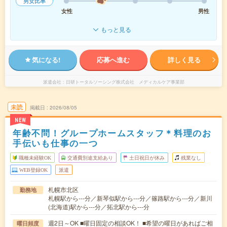
男女比率
女性
男性
もっと見る
気になる!
応募へ進む
詳しく見る
派遣会社
日研トータルソーシング株式会社 メディカルケア事業部
未読
掲載日
2026/08/05
NEW
年齢不問！グループホームスタッフ＊料理のお
手伝いも仕事の一つ
職種未経験OK
交通費別途支給あり
土日祝日が休み
残業なし
WEB登録OK
派遣
札幌市北区
勤務地
札幌駅から---分／新琴似駅から---分／篠路駅から---分／新川
(北海道)駅から---分／拓北駅から---分
週2日～OK ■曜日固定の相談OK！ ■希望の曜日があればご相
曜日頻度