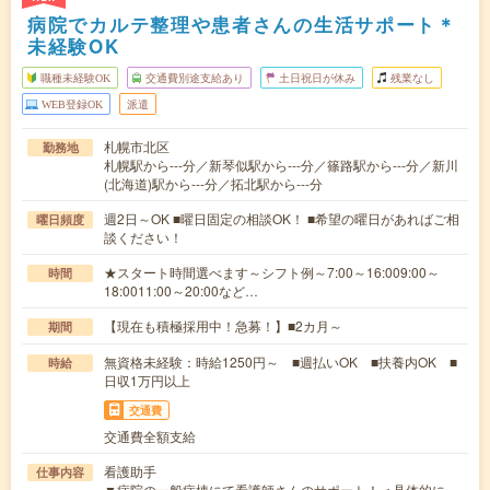
病院でカルテ整理や患者さんの生活サポート＊
未経験OK
職種未経験OK
交通費別途支給あり
土日祝日が休み
残業なし
WEB登録OK
派遣
札幌市北区
勤務地
札幌駅から---分／新琴似駅から---分／篠路駅から---分／新川
(北海道)駅から---分／拓北駅から---分
週2日～OK ■曜日固定の相談OK！ ■希望の曜日があればご相
曜日頻度
談ください！
★スタート時間選べます～シフト例～7:00～16:009:00～
時間
18:0011:00～20:00など…
【現在も積極採用中！急募！】■2カ月～
期間
無資格未経験：時給1250円～ ■週払いOK ■扶養内OK ■
時給
日収1万円以上
交通費
交通費全額支給
看護助手
仕事内容
▼病院の一般病棟にて看護師さんのサポート！＜具体的に