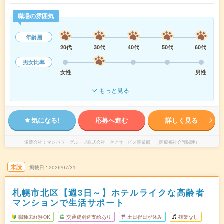
職場の雰囲気
年齢層
20代
30代
40代
50代
60代
男女比率
女性
男性
もっと見る
気になる!
応募へ進む
詳しく見る
派遣会社
マンパワーグループ株式会社 ケアサービス事業部 （医療福祉介護関連）
未読
掲載日
2026/07/31
札幌市北区【週3日～】ホテルライクな高齢者
マンションで生活サポート
職種未経験OK
交通費別途支給あり
土日祝日が休み
残業なし