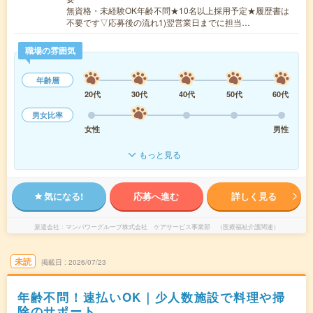
無資格・未経験OK年齢不問★10名以上採用予定★履歴書は
不要です▽応募後の流れ1)翌営業日までに担当…
職場の雰囲気
年齢層
20代
30代
40代
50代
60代
男女比率
女性
男性
もっと見る
気になる!
応募へ進む
詳しく見る
派遣会社
マンパワーグループ株式会社 ケアサービス事業部 （医療福祉介護関連）
未読
掲載日
2026/07/23
年齢不問！速払いOK｜少人数施設で料理や掃
除のサポート