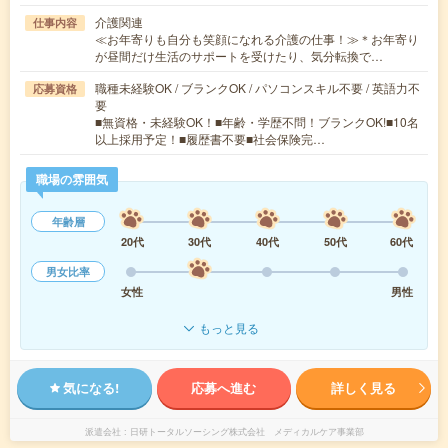
介護関連
仕事内容
≪お年寄りも自分も笑顔になれる介護の仕事！≫＊お年寄り
が昼間だけ生活のサポートを受けたり、気分転換で…
職種未経験OK / ブランクOK / パソコンスキル不要 / 英語力不
応募資格
要
■無資格・未経験OK！■年齢・学歴不問！ブランクOK!■10名
以上採用予定！■履歴書不要■社会保険完…
職場の雰囲気
年齢層
20代
30代
40代
50代
60代
男女比率
女性
男性
もっと見る
気になる!
応募へ進む
詳しく見る
派遣会社
日研トータルソーシング株式会社 メディカルケア事業部