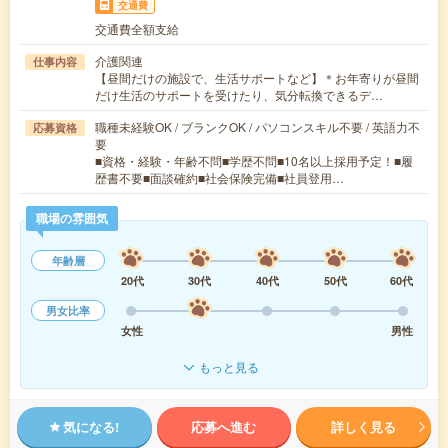
交通費
交通費全額支給
介護関連
仕事内容
【昼間だけの施設で、生活サポートなど】＊お年寄りが昼間
だけ生活のサポートを受けたり、気分転換できるデ…
職種未経験OK / ブランクOK / パソコンスキル不要 / 英語力不
応募資格
要
■資格・経験・年齢不問■学歴不問■10名以上採用予定！■履
歴書不要■面談確約■社会保険完備■社員登用…
職場の雰囲気
年齢層
20代
30代
40代
50代
60代
男女比率
女性
男性
もっと見る
気になる!
応募へ進む
詳しく見る