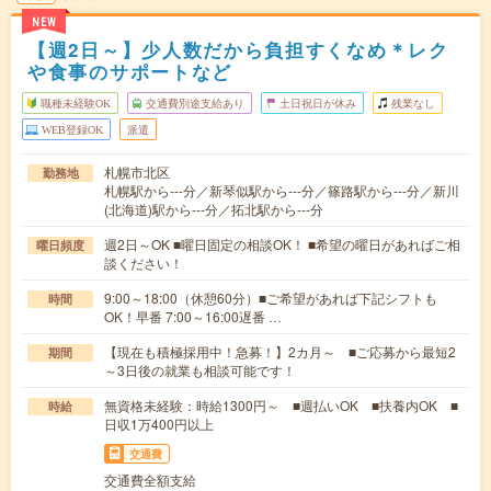
NEW
【週2日～】少人数だから負担すくなめ＊レク
や食事のサポートなど
職種未経験OK
交通費別途支給あり
土日祝日が休み
残業なし
WEB登録OK
派遣
札幌市北区
勤務地
札幌駅から---分／新琴似駅から---分／篠路駅から---分／新川
(北海道)駅から---分／拓北駅から---分
週2日～OK ■曜日固定の相談OK！ ■希望の曜日があればご相
曜日頻度
談ください！
9:00～18:00（休憩60分）■ご希望があれば下記シフトも
時間
OK！早番 7:00～16:00遅番 …
【現在も積極採用中！急募！】2カ月～ ■ご応募から最短2
期間
～3日後の就業も相談可能です！
無資格未経験：時給1300円～ ■週払いOK ■扶養内OK ■
時給
日収1万400円以上
交通費
交通費全額支給