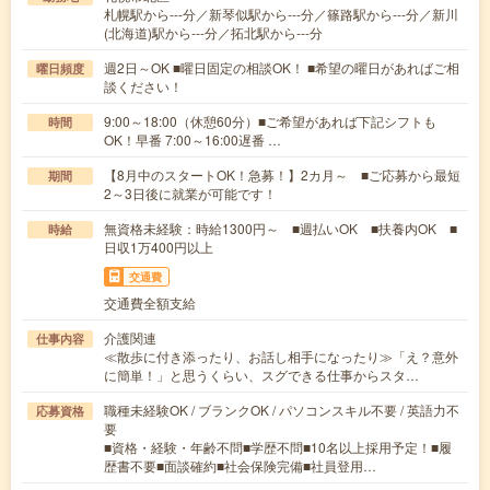
札幌駅から---分／新琴似駅から---分／篠路駅から---分／新川
(北海道)駅から---分／拓北駅から---分
週2日～OK ■曜日固定の相談OK！ ■希望の曜日があればご相
曜日頻度
談ください！
9:00～18:00（休憩60分）■ご希望があれば下記シフトも
時間
OK！早番 7:00～16:00遅番 …
【8月中のスタートOK！急募！】2カ月～ ■ご応募から最短
期間
2～3日後に就業が可能です！
無資格未経験：時給1300円～ ■週払いOK ■扶養内OK ■
時給
日収1万400円以上
交通費
交通費全額支給
介護関連
仕事内容
≪散歩に付き添ったり、お話し相手になったり≫「え？意外
に簡単！」と思うくらい、スグできる仕事からスタ…
職種未経験OK / ブランクOK / パソコンスキル不要 / 英語力不
応募資格
要
■資格・経験・年齢不問■学歴不問■10名以上採用予定！■履
歴書不要■面談確約■社会保険完備■社員登用…