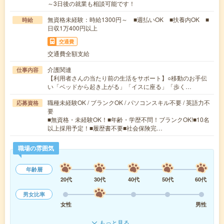
～3日後の就業も相談可能です！
無資格未経験：時給1300円～ ■週払いOK ■扶養内OK ■
時給
日収1万400円以上
交通費
交通費全額支給
介護関連
仕事内容
【利用者さんの当たり前の生活をサポート】○移動のお手伝
い「ベッドから起き上がる」「イスに座る」「歩く…
職種未経験OK / ブランクOK / パソコンスキル不要 / 英語力不
応募資格
要
■無資格・未経験OK！■年齢・学歴不問！ブランクOK!■10名
以上採用予定！■履歴書不要■社会保険完…
職場の雰囲気
年齢層
20代
30代
40代
50代
60代
男女比率
女性
男性
もっと見る