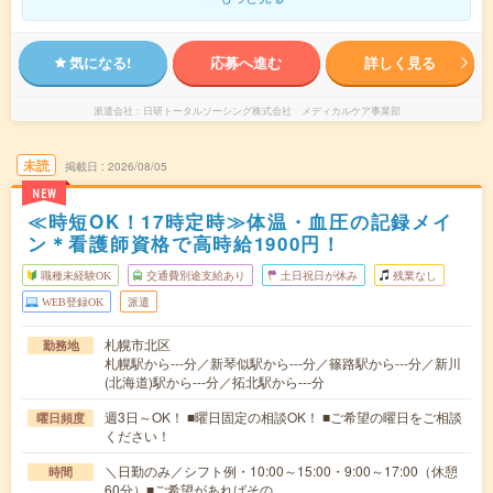
気になる!
応募へ進む
詳しく見る
派遣会社
日研トータルソーシング株式会社 メディカルケア事業部
未読
掲載日
2026/08/05
NEW
≪時短OK！17時定時≫体温・血圧の記録メイ
ン＊看護師資格で高時給1900円！
職種未経験OK
交通費別途支給あり
土日祝日が休み
残業なし
WEB登録OK
派遣
札幌市北区
勤務地
札幌駅から---分／新琴似駅から---分／篠路駅から---分／新川
(北海道)駅から---分／拓北駅から---分
週3日～OK！ ■曜日固定の相談OK！ ■ご希望の曜日をご相談
曜日頻度
ください！
＼日勤のみ／シフト例・10:00～15:00・9:00～17:00（休憩
時間
60分）■ご希望があればその…