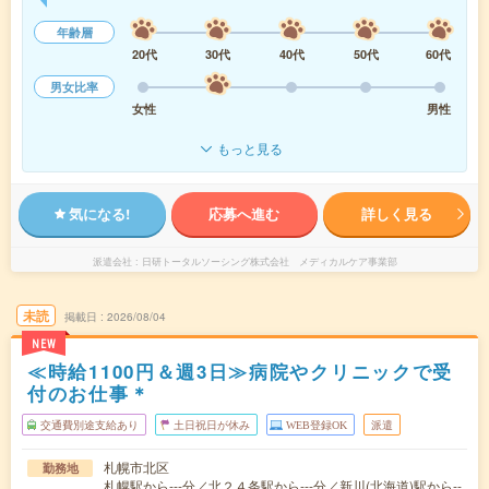
年齢層
20代
30代
40代
50代
60代
男女比率
女性
男性
もっと見る
気になる!
応募へ進む
詳しく見る
派遣会社
日研トータルソーシング株式会社 メディカルケア事業部
未読
掲載日
2026/08/04
NEW
≪時給1100円＆週3日≫病院やクリニックで受
付のお仕事＊
交通費別途支給あり
土日祝日が休み
WEB登録OK
派遣
札幌市北区
勤務地
札幌駅から---分／北２４条駅から---分／新川(北海道)駅から--