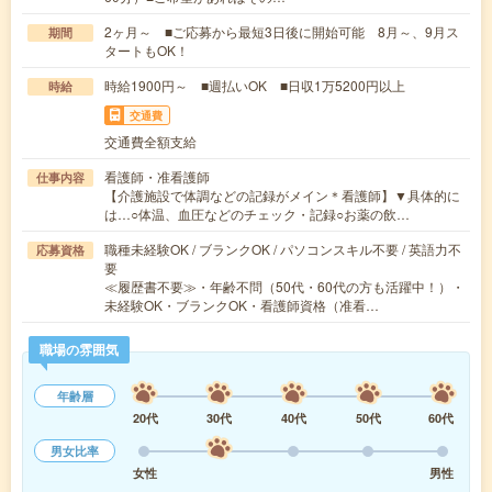
2ヶ月～ ■ご応募から最短3日後に開始可能 8月～、9月ス
期間
タートもOK！
時給1900円～ ■週払いOK ■日収1万5200円以上
時給
交通費
交通費全額支給
看護師・准看護師
仕事内容
【介護施設で体調などの記録がメイン＊看護師】▼具体的に
は…○体温、血圧などのチェック・記録○お薬の飲…
職種未経験OK / ブランクOK / パソコンスキル不要 / 英語力不
応募資格
要
≪履歴書不要≫・年齢不問（50代・60代の方も活躍中！）・
未経験OK・ブランクOK・看護師資格（准看…
職場の雰囲気
年齢層
20代
30代
40代
50代
60代
男女比率
女性
男性