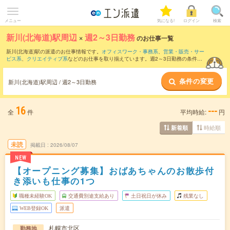
メニュー
気になる!
ログイン
検索
新川(北海道)駅周辺
×
週2～3日勤務
のお仕事一覧
新川(北海道)駅の派遣のお仕事情報です。
オフィスワーク・事務系
、
営業・販売・サー
ビス系
、
クリエイティブ系
などのお仕事を取り揃えています。週2～3日勤務の条件の
他に、
交通費別途支給あり
、
職種未経験OK
、
友だちと一緒の応募OK
などのこだわり
条件も取り揃えています。
条件の変更
新川(北海道)駅周辺 / 週2～3日勤務
16
---
全
件
平均時給:
円
時給順
新着順
未読
掲載日
2026/08/07
NEW
【オープニング募集】おばあちゃんのお散歩付
き添いも仕事の1つ
職種未経験OK
交通費別途支給あり
土日祝日が休み
残業なし
WEB登録OK
派遣
札幌市北区
勤務地