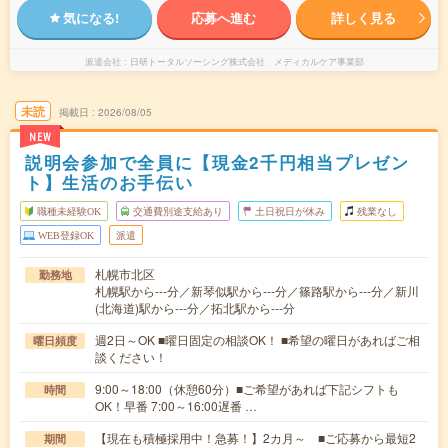
気になる!
応募へ進む
詳しく見る
派遣会社
日研トータルソーシング株式会社 メディカルケア事業部
未読
掲載日
2026/08/05
NEW
説明会参加で全員に【現金2千円相当プレゼン
ト】生活のお手伝い
職種未経験OK
交通費別途支給あり
土日祝日が休み
残業なし
WEB登録OK
派遣
札幌市北区
勤務地
札幌駅から---分／新琴似駅から---分／篠路駅から---分／新川
(北海道)駅から---分／拓北駅から---分
週2日～OK ■曜日固定の相談OK！ ■希望の曜日があればご相
曜日頻度
談ください！
9:00～18:00（休憩60分）■ご希望があれば下記シフトも
時間
OK！早番 7:00～16:00遅番 …
【現在も積極採用中！急募！】2カ月～ ■ご応募から最短2
期間