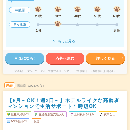
年齢層
20代
30代
40代
50代
60代
男女比率
女性
男性
もっと見る
気になる!
応募へ進む
詳しく見る
派遣会社
マンパワーグループ株式会社 ケアサービス事業部 （医療福祉介護関連）
未読
掲載日
2026/07/31
【8月～OK！週3日～】ホテルライクな高齢者
マンションで生活サポート＊時短OK
職種未経験OK
交通費別途支給あり
土日祝日が休み
残業なし
WEB登録OK
派遣