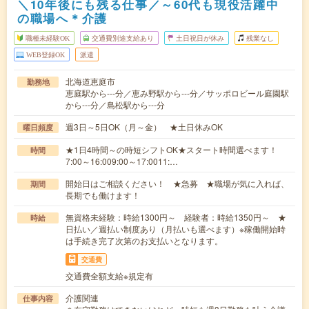
＼10年後にも残る仕事／～60代も現役活躍中
の職場へ＊介護
職種未経験OK
交通費別途支給あり
土日祝日が休み
残業なし
WEB登録OK
派遣
北海道恵庭市
勤務地
恵庭駅から---分／恵み野駅から---分／サッポロビール庭園駅
から---分／島松駅から---分
週3日～5日OK（月～金） ★土日休みOK
曜日頻度
★1日4時間～の時短シフトOK★スタート時間選べます！
時間
7:00～16:009:00～17:0011:…
開始日はご相談ください！ ★急募 ★職場が気に入れば、
期間
長期でも働けます！
無資格未経験：時給1300円～ 経験者：時給1350円～ ★
時給
日払い／週払い制度あり（月払いも選べます）※稼働開始時
は手続き完了次第のお支払いとなります。
交通費
交通費全額支給※規定有
介護関連
仕事内容