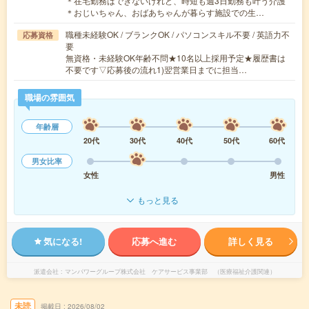
＊在宅勤務はできないけれど、時短も週3日勤務も叶う介護
＊おじいちゃん、おばあちゃんが暮らす施設での生…
職種未経験OK / ブランクOK / パソコンスキル不要 / 英語力不
応募資格
要
無資格・未経験OK年齢不問★10名以上採用予定★履歴書は
不要です▽応募後の流れ1)翌営業日までに担当…
職場の雰囲気
年齢層
20代
30代
40代
50代
60代
男女比率
女性
男性
もっと見る
気になる!
応募へ進む
詳しく見る
派遣会社
マンパワーグループ株式会社 ケアサービス事業部 （医療福祉介護関連）
未読
掲載日
2026/08/02