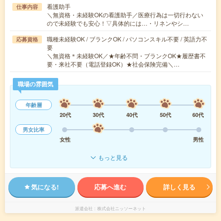
看護助手
仕事内容
＼無資格・未経験OKの看護助手／医療行為は一切行わない
ので未経験でも安心！▽具体的には…・リネンやシ…
職種未経験OK / ブランクOK / パソコンスキル不要 / 英語力不
応募資格
要
＼無資格＊未経験OK／★年齢不問・ブランクOK★履歴書不
要・来社不要（電話登録OK）★社会保険完備＼…
職場の雰囲気
年齢層
20代
30代
40代
50代
60代
男女比率
女性
男性
もっと見る
気になる!
応募へ進む
詳しく見る
派遣会社
株式会社ニッソーネット