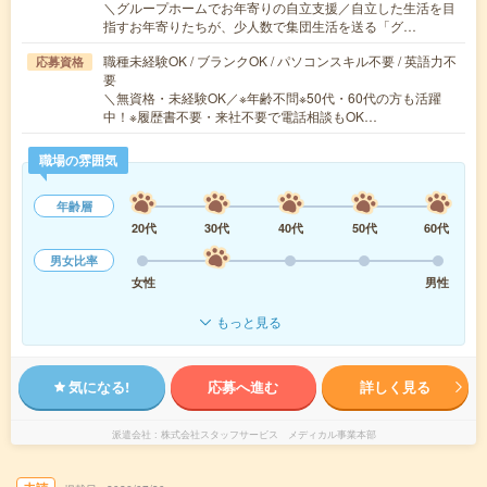
＼グループホームでお年寄りの自立支援／自立した生活を目
指すお年寄りたちが、少人数で集団生活を送る「グ…
職種未経験OK / ブランクOK / パソコンスキル不要 / 英語力不
応募資格
要
＼無資格・未経験OK／※年齢不問※50代・60代の方も活躍
中！※履歴書不要・来社不要で電話相談もOK…
職場の雰囲気
年齢層
20代
30代
40代
50代
60代
男女比率
女性
男性
もっと見る
気になる!
応募へ進む
詳しく見る
派遣会社
株式会社スタッフサービス メディカル事業本部