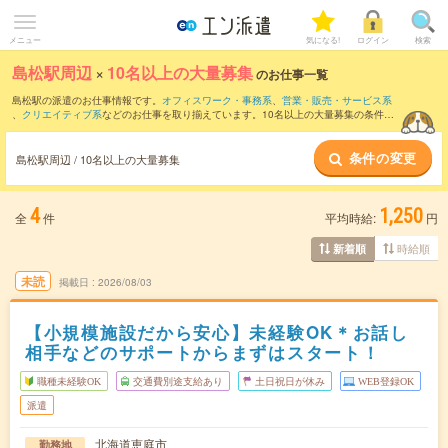
メニュー
気になる!
ログイン
検索
島松駅周辺
×
10名以上の大量募集
のお仕事一覧
島松駅の派遣のお仕事情報です。
オフィスワーク・事務系
、
営業・販売・サービス系
、
クリエイティブ系
などのお仕事を取り揃えています。10名以上の大量募集の条件の
他に、
交通費別途支給あり
、
職種未経験OK
、
友だちと一緒の応募OK
などのこだわり
条件も取り揃えています。
条件の変更
島松駅周辺 / 10名以上の大量募集
4
1,250
全
件
平均時給:
円
時給順
新着順
未読
掲載日
2026/08/03
【小規模施設だから安心】未経験OK＊お話し
相手などのサポートからまずはスタート！
職種未経験OK
交通費別途支給あり
土日祝日が休み
WEB登録OK
派遣
北海道恵庭市
勤務地