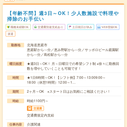
【年齢不問】週3日～OK！少人数施設で料理や
掃除のお手伝い
職種未経験OK
交通費別途支給あり
土日祝日が休み
WEB登録OK
派遣
北海道恵庭市
勤務地
恵庭駅から---分／恵み野駅から---分／サッポロビール庭園駅
から---分／島松駅から---分
★週3日～OK！ 月～日曜日での希望シフト制 ※徐々に勤務回
曜日頻度
数を増やしていくことも可能です！
★1日6時間～OK！【シフト例】7:00～13:009:00～
時間
18:00（休憩1時間）12:00～1…
2ヶ月～OK ※スタート日はお気軽にご相談ください！
期間
時給1100円～
時給
交通費
交通費規定内支給
介護関連
仕事内容