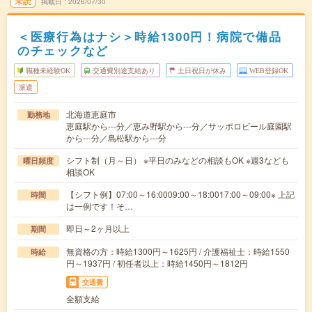
未読
掲載日
2026/07/30
＜医療行為はナシ＞時給1300円！病院で備品
のチェックなど
職種未経験OK
交通費別途支給あり
土日祝日が休み
WEB登録OK
派遣
北海道恵庭市
勤務地
恵庭駅から---分／恵み野駅から---分／サッポロビール庭園駅
から---分／島松駅から---分
シフト制（月～日） ※平日のみなどの相談もOK ※週3なども
曜日頻度
相談OK
【シフト例】07:00～16:0009:00～18:0017:00～09:00※ 上記
時間
は一例です！そ…
即日～2ヶ月以上
期間
無資格の方：時給1300円～1625円 / 介護福祉士：時給1550
時給
円～1937円 / 初任者以上：時給1450円～1812円
交通費
全額支給