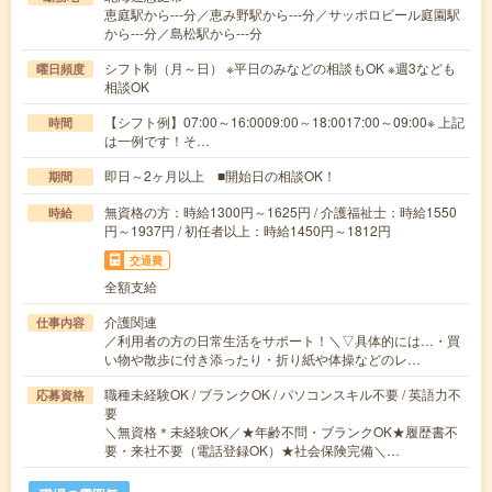
恵庭駅から---分／恵み野駅から---分／サッポロビール庭園駅
から---分／島松駅から---分
シフト制（月～日） ※平日のみなどの相談もOK ※週3なども
曜日頻度
相談OK
【シフト例】07:00～16:0009:00～18:0017:00～09:00※ 上記
時間
は一例です！そ…
即日～2ヶ月以上 ■開始日の相談OK！
期間
無資格の方：時給1300円～1625円 / 介護福祉士：時給1550
時給
円～1937円 / 初任者以上：時給1450円～1812円
交通費
全額支給
介護関連
仕事内容
／利用者の方の日常生活をサポート！＼▽具体的には…・買
い物や散歩に付き添ったり・折り紙や体操などのレ…
職種未経験OK / ブランクOK / パソコンスキル不要 / 英語力不
応募資格
要
＼無資格＊未経験OK／★年齢不問・ブランクOK★履歴書不
要・来社不要（電話登録OK）★社会保険完備＼…