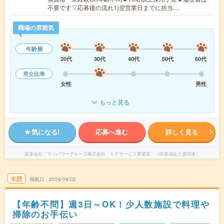
不要です▽応募後の流れ1)翌営業日までに担当…
職場の雰囲気
年齢層
20代
30代
40代
50代
60代
男女比率
女性
男性
もっと見る
気になる!
応募へ進む
詳しく見る
派遣会社
マンパワーグループ株式会社 ケアサービス事業部 （医療福祉介護関連）
未読
掲載日
2026/08/02
【年齢不問】週3日～OK！少人数施設で料理や
掃除のお手伝い