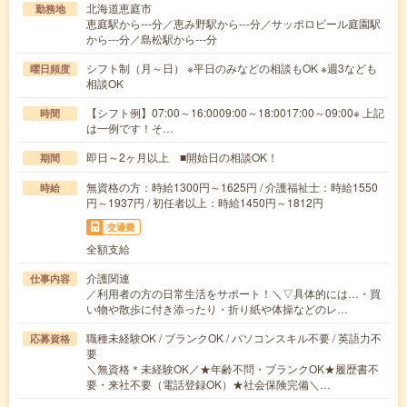
北海道恵庭市
勤務地
恵庭駅から---分／恵み野駅から---分／サッポロビール庭園駅
から---分／島松駅から---分
シフト制（月～日） ※平日のみなどの相談もOK ※週3なども
曜日頻度
相談OK
【シフト例】07:00～16:0009:00～18:0017:00～09:00※ 上記
時間
は一例です！そ…
即日～2ヶ月以上 ■開始日の相談OK！
期間
無資格の方：時給1300円～1625円 / 介護福祉士：時給1550
時給
円～1937円 / 初任者以上：時給1450円～1812円
交通費
全額支給
介護関連
仕事内容
／利用者の方の日常生活をサポート！＼▽具体的には…・買
い物や散歩に付き添ったり・折り紙や体操などのレ…
職種未経験OK / ブランクOK / パソコンスキル不要 / 英語力不
応募資格
要
＼無資格＊未経験OK／★年齢不問・ブランクOK★履歴書不
要・来社不要（電話登録OK）★社会保険完備＼…