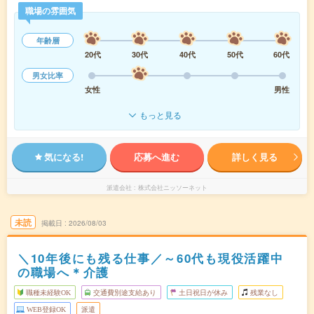
職場の雰囲気
年齢層
20代
30代
40代
50代
60代
男女比率
女性
男性
もっと見る
気になる!
応募へ進む
詳しく見る
派遣会社
株式会社ニッソーネット
未読
掲載日
2026/08/03
＼10年後にも残る仕事／～60代も現役活躍中
の職場へ＊介護
職種未経験OK
交通費別途支給あり
土日祝日が休み
残業なし
WEB登録OK
派遣