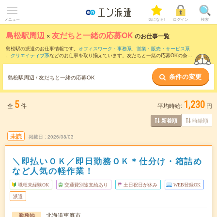
メニュー
気になる!
ログイン
検索
島松駅周辺
×
友だちと一緒の応募OK
のお仕事一覧
島松駅の派遣のお仕事情報です。
オフィスワーク・事務系
、
営業・販売・サービス系
、
クリエイティブ系
などのお仕事を取り揃えています。友だちと一緒の応募OKの条件
の他に、
交通費別途支給あり
、
職種未経験OK
、
週4日勤務
などのこだわり条件も取り
揃えています。
条件の変更
島松駅周辺 / 友だちと一緒の応募OK
5
1,230
全
件
平均時給:
円
時給順
新着順
未読
掲載日
2026/08/03
＼即払いＯＫ／即日勤務ＯＫ＊仕分け・箱詰め
など人気の軽作業！
職種未経験OK
交通費別途支給あり
土日祝日が休み
WEB登録OK
派遣
北海道恵庭市
勤務地