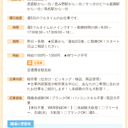
恵庭駅から---分／恵み野駅から---分／サッポロビール庭園駅
から---分／島松駅から---分
週5日のフルタイムのお仕事です。
曜日頻度
週5フルタイムがメインです！＜勤務時間の例＞8:00～
時間
17:008:30～17:309:00～18:…
即日～長期 ★応募から「最短2日後」に勤務OK！スタート
期間
日はご相談ください。
時給1150円～1350円 ★Wワーク不可
時給
交通費
交通費全額支給
軽作業（仕分け・ピッキング・検品、商品管理）
仕事内容
▼仕事内容製造や軽作業を中心に、あなたのご希望に合わせ
たお仕事をご紹介します！＼未経験の方も大歓迎！…
職種未経験OK / ブランクOK / パソコンスキル不要 / 英語力不
応募資格
要
【来社不要、WEB登録OK！】〇未経験大歓迎！〇フリータ
ー、主婦(夫) 大歓迎！〇ブランクOK〇週5…
職場の雰囲気