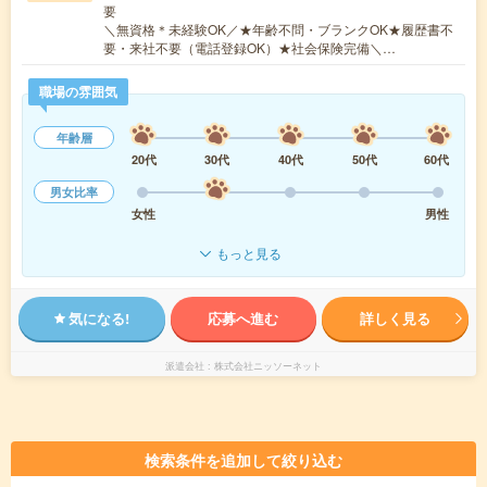
要
＼無資格＊未経験OK／★年齢不問・ブランクOK★履歴書不
要・来社不要（電話登録OK）★社会保険完備＼…
職場の雰囲気
年齢層
20代
30代
40代
50代
60代
男女比率
女性
男性
もっと見る
気になる!
応募へ進む
詳しく見る
派遣会社
株式会社ニッソーネット
検索条件を追加して絞り込む