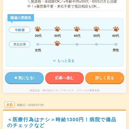
＼無資格・未経験OK／※年齢不問※50代・60代の方も活躍
中！※履歴書不要・来社不要で電話相談もOK…
職場の雰囲気
年齢層
20代
30代
40代
50代
60代
男女比率
女性
男性
もっと見る
気になる!
応募へ進む
詳しく見る
派遣会社
株式会社スタッフサービス メディカル事業本部
未読
掲載日
2026/07/30
＜医療行為はナシ＞時給1300円！病院で備品
のチェックなど