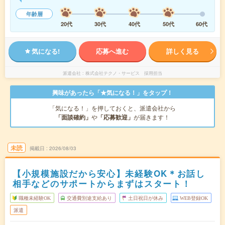
年齢層
20代
30代
40代
50代
60代
気になる!
応募へ進む
詳しく見る
派遣会社
株式会社テクノ・サービス 採用担当
興味があったら「★気になる！」をタップ！
「気になる！」を押しておくと、派遣会社から
「面談確約」
や
「応募歓迎」
が届きます！
未読
掲載日
2026/08/03
【小規模施設だから安心】未経験OK＊お話し
相手などのサポートからまずはスタート！
職種未経験OK
交通費別途支給あり
土日祝日が休み
WEB登録OK
派遣