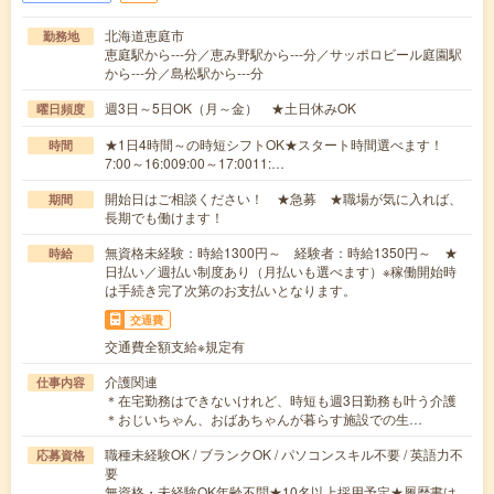
北海道恵庭市
勤務地
恵庭駅から---分／恵み野駅から---分／サッポロビール庭園駅
から---分／島松駅から---分
週3日～5日OK（月～金） ★土日休みOK
曜日頻度
★1日4時間～の時短シフトOK★スタート時間選べます！
時間
7:00～16:009:00～17:0011:…
開始日はご相談ください！ ★急募 ★職場が気に入れば、
期間
長期でも働けます！
無資格未経験：時給1300円～ 経験者：時給1350円～ ★
時給
日払い／週払い制度あり（月払いも選べます）※稼働開始時
は手続き完了次第のお支払いとなります。
交通費
交通費全額支給※規定有
介護関連
仕事内容
＊在宅勤務はできないけれど、時短も週3日勤務も叶う介護
＊おじいちゃん、おばあちゃんが暮らす施設での生…
職種未経験OK / ブランクOK / パソコンスキル不要 / 英語力不
応募資格
要
無資格・未経験OK年齢不問★10名以上採用予定★履歴書は