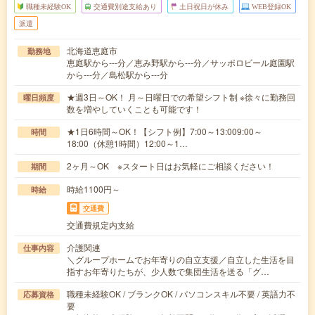
職種未経験OK
交通費別途支給あり
土日祝日が休み
WEB登録OK
派遣
北海道恵庭市
勤務地
恵庭駅から---分／恵み野駅から---分／サッポロビール庭園駅
から---分／島松駅から---分
★週3日～OK！ 月～日曜日での希望シフト制 ※徐々に勤務回
曜日頻度
数を増やしていくことも可能です！
★1日6時間～OK！【シフト例】7:00～13:009:00～
時間
18:00（休憩1時間）12:00～1…
2ヶ月～OK ※スタート日はお気軽にご相談ください！
期間
時給1100円～
時給
交通費
交通費規定内支給
介護関連
仕事内容
＼グループホームでお年寄りの自立支援／自立した生活を目
指すお年寄りたちが、少人数で集団生活を送る「グ…
職種未経験OK / ブランクOK / パソコンスキル不要 / 英語力不
応募資格
要