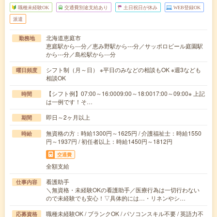
職種未経験OK
交通費別途支給あり
土日祝日が休み
WEB登録OK
派遣
北海道恵庭市
勤務地
恵庭駅から---分／恵み野駅から---分／サッポロビール庭園駅
から---分／島松駅から---分
シフト制（月～日） ※平日のみなどの相談もOK ※週3なども
曜日頻度
相談OK
【シフト例】07:00～16:0009:00～18:0017:00～09:00※ 上記
時間
は一例です！そ…
即日～2ヶ月以上
期間
無資格の方：時給1300円～1625円 / 介護福祉士：時給1550
時給
円～1937円 / 初任者以上：時給1450円～1812円
交通費
全額支給
看護助手
仕事内容
＼無資格・未経験OKの看護助手／医療行為は一切行わない
ので未経験でも安心！▽具体的には…・リネンやシ…
職種未経験OK / ブランクOK / パソコンスキル不要 / 英語力不
応募資格