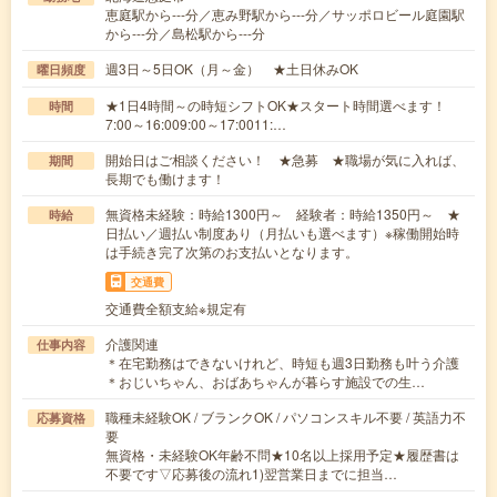
恵庭駅から---分／恵み野駅から---分／サッポロビール庭園駅
から---分／島松駅から---分
週3日～5日OK（月～金） ★土日休みOK
曜日頻度
★1日4時間～の時短シフトOK★スタート時間選べます！
時間
7:00～16:009:00～17:0011:…
開始日はご相談ください！ ★急募 ★職場が気に入れば、
期間
長期でも働けます！
無資格未経験：時給1300円～ 経験者：時給1350円～ ★
時給
日払い／週払い制度あり（月払いも選べます）※稼働開始時
は手続き完了次第のお支払いとなります。
交通費
交通費全額支給※規定有
介護関連
仕事内容
＊在宅勤務はできないけれど、時短も週3日勤務も叶う介護
＊おじいちゃん、おばあちゃんが暮らす施設での生…
職種未経験OK / ブランクOK / パソコンスキル不要 / 英語力不
応募資格
要
無資格・未経験OK年齢不問★10名以上採用予定★履歴書は
不要です▽応募後の流れ1)翌営業日までに担当…