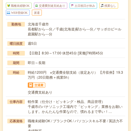
職種未経験OK
交通費別途支給あり
土日祝日が休み
残業なし
WEB登録OK
派遣
北海道千歳市
勤務地
長都駅から---分／千歳(北海道)駅から---分／サッポロビール
庭園駅から---分
週5日
曜日頻度
【日勤】8:30～17:00 休憩45分 [実働]7時間45分
時間
即日～長期
期間
時給1200円 ※交通費全額支給（規定あり） 【月収例】19.3
時給
万円（20日勤務＋残業5h）
交通費
交通費支給あり
軽作業（仕分け・ピッキング・検品、商品管理）
仕事内容
千歳市のパナソニック工場内で「ピッキング」業務をお願い
します。かんたんな作業なので、慣れるまで早い！…
職種未経験OK / ブランクOK / パソコンスキル不要 / 英語力不
応募資格
要
未経験可