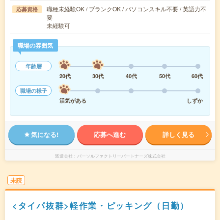
職種未経験OK / ブランクOK / パソコンスキル不要 / 英語力不
応募資格
要
未経験可
職場の雰囲気
年齢層
20代
30代
40代
50代
60代
職場の様子
活気がある
しずか
気になる!
応募へ進む
詳しく見る
派遣会社
パーソルファクトリーパートナーズ株式会社
未読
<タイパ抜群>軽作業・ピッキング（日勤）