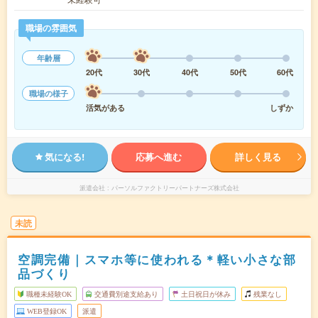
職場の雰囲気
年齢層
20代
30代
40代
50代
60代
職場の様子
活気がある
しずか
気になる!
応募へ進む
詳しく見る
派遣会社
パーソルファクトリーパートナーズ株式会社
未読
空調完備｜スマホ等に使われる＊軽い小さな部
品づくり
職種未経験OK
交通費別途支給あり
土日祝日が休み
残業なし
WEB登録OK
派遣