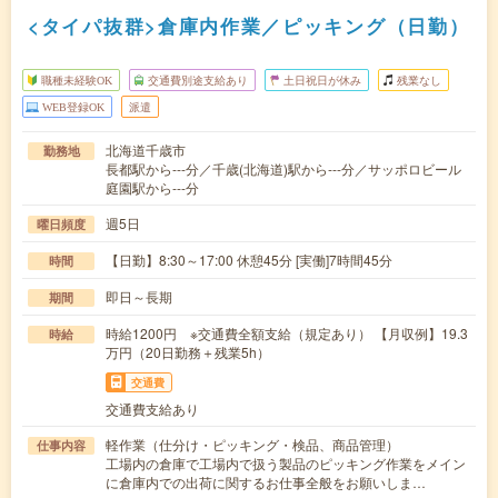
<タイパ抜群>倉庫内作業／ピッキング（日勤）
職種未経験OK
交通費別途支給あり
土日祝日が休み
残業なし
WEB登録OK
派遣
北海道千歳市
勤務地
長都駅から---分／千歳(北海道)駅から---分／サッポロビール
庭園駅から---分
週5日
曜日頻度
【日勤】8:30～17:00 休憩45分 [実働]7時間45分
時間
即日～長期
期間
時給1200円 ※交通費全額支給（規定あり） 【月収例】19.3
時給
万円（20日勤務＋残業5h）
交通費
交通費支給あり
軽作業（仕分け・ピッキング・検品、商品管理）
仕事内容
工場内の倉庫で工場内で扱う製品のピッキング作業をメイン
に倉庫内での出荷に関するお仕事全般をお願いしま…