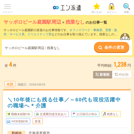
メニュー
気になる!
ログイン
検索
サッポロビール庭園駅周辺
×
残業なし
のお仕事一覧
サッポロビール庭園駅の派遣のお仕事情報です。
オフィスワーク・事務系
、
営業・販
売・サービス系
、
クリエイティブ系
などのお仕事を取り揃えています。残業なしの条
件の他に、
交通費別途支給あり
、
職種未経験OK
、
友だちと一緒の応募OK
などのこだ
わり条件も取り揃えています。
条件の変更
サッポロビール庭園駅周辺 / 残業なし
4
1,238
全
件
平均時給:
円
時給順
新着順
未読
掲載日
2026/08/03
＼10年後にも残る仕事／～60代も現役活躍中
の職場へ＊介護
職種未経験OK
交通費別途支給あり
土日祝日が休み
残業なし
WEB登録OK
派遣
北海道恵庭市
勤務地