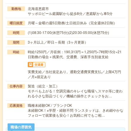
北海道恵庭市
勤務地
サッポロビール庭園駅から徒歩8分／恵庭駅から車5分
月曜～金曜の週5日勤務/土日祝日休み（完全週休2日制）
曜日頻度
(1)08:30-17:00(休憩75分)(2)20:30-05:00(休憩75分)
時間
3ヶ月以上／即日～長期（3ヶ月更新）
期間
時給1250円／月収例：190,313円＝1,250円×7時間15分×21
時給
日勤務の場合＋残業代、交通費、深夜手当別途支給
交通費
実費支給／当社規定あり。通勤交通費実費支払／上限4万円
／月※規定あり
製造（組立・加工）
仕事内容
モチベも上がる！空調完備のキレイな職場＼スマホ等に使わ
れる小さな部品づくり／機械の操作とチェックをお…
職種未経験OK / ブランクOK
応募資格
未経験OK！※学歴・経験不問 ランスタッドは、きめ細やかな
フォローで就業後も安心！お気軽に何でもご相…
職場の雰囲気