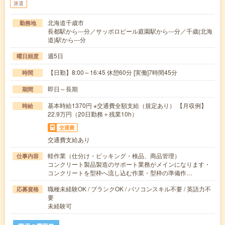
派遣
北海道千歳市
勤務地
長都駅から---分／サッポロビール庭園駅から---分／千歳(北海
道)駅から---分
週5日
曜日頻度
【日勤】8:00～16:45 休憩60分 [実働]7時間45分
時間
即日～長期
期間
基本時給1370円 ※交通費全額支給（規定あり） 【月収例】
時給
22.9万円（20日勤務＋残業10h）
交通費
交通費支給あり
軽作業（仕分け・ピッキング・検品、商品管理）
仕事内容
コンクリート製品製造のサポート業務がメインになります・
コンクリートを型枠へ流し込む作業・型枠の準備作…
職種未経験OK / ブランクOK / パソコンスキル不要 / 英語力不
応募資格
要
未経験可