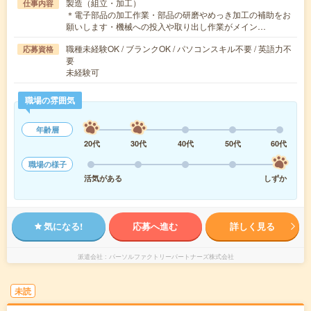
製造（組立・加工）
仕事内容
＊電子部品の加工作業・部品の研磨やめっき加工の補助をお
願いします・機械への投入や取り出し作業がメイン…
職種未経験OK / ブランクOK / パソコンスキル不要 / 英語力不
応募資格
要
未経験可
職場の雰囲気
年齢層
20代
30代
40代
50代
60代
職場の様子
活気がある
しずか
気になる!
応募へ進む
詳しく見る
派遣会社
パーソルファクトリーパートナーズ株式会社
未読