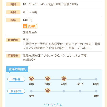
10：15～18：45（休憩1時間／実働7時間）
時間
即日～長期
期間
1400円
時給
交通費
交通費込み
受付
仕事内容
・見学ツアー予約のお客様受付・館内ツアーのご案内・展示
フロアでの音声ガイド端末の貸出・回収・ノベルテ…
職種未経験OK / ブランクOK / パソコンスキル不要
応募資格
未経験OK
職場の雰囲気
年齢層
20代
30代
40代
50代
60代
男女比率
女性
男性
もっと見る