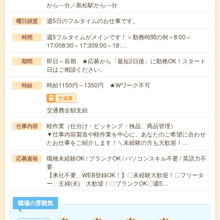
から---分／島松駅から---分
週5日のフルタイムのお仕事です。
曜日頻度
週5フルタイムがメインです！＜勤務時間の例＞8:00～
時間
17:008:30～17:309:00～18:…
即日～長期 ★応募から「最短2日後」に勤務OK！スタート
期間
日はご相談ください。
時給1150円～1350円 ★Wワーク不可
時給
交通費
交通費全額支給
軽作業（仕分け・ピッキング・検品、商品管理）
仕事内容
▼仕事内容製造や軽作業を中心に、あなたのご希望に合わせ
たお仕事をご紹介します！＼未経験の方も大歓迎！…
職種未経験OK / ブランクOK / パソコンスキル不要 / 英語力不
応募資格
要
【来社不要、WEB登録OK！】〇未経験大歓迎！〇フリータ
ー、主婦(夫) 大歓迎！〇ブランクOK〇週5…
職場の雰囲気