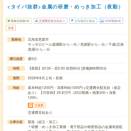
<タイパ抜群>金属の研磨・めっき加工（夜勤）
職種未経験OK
交通費別途支給あり
土日祝日が休み
WEB登録OK
派遣
北海道恵庭市
勤務地
サッポロビール庭園駅から---分／恵庭駅から---分／千歳(北海
道)駅から---分
週5日
曜日頻度
【夜勤】20:30～翌5:30 休憩60分 [実働]8時間00分
時間
2026年8月上旬～長期
期間
基本時給1200円・深夜時給1500円 ※交通費全額支給（規定
時給
あり） 【月収例】25.8万円（20日勤務＋残業20h＋深夜
120h）
交通費
交通費支給あり
製造（組立・加工）
仕事内容
＊研磨・めっき加工業務・電子部品や精密部品の金属表面処