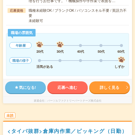
理を行うお仕事です。・機械操作や手作業で表面を…
職種未経験OK / ブランクOK / パソコンスキル不要 / 英語力不
応募資格
要
未経験可
職場の雰囲気
年齢層
20代
30代
40代
50代
60代
職場の様子
活気がある
しずか
気になる!
応募へ進む
詳しく見る
派遣会社
パーソルファクトリーパートナーズ株式会社
未読
<タイパ抜群>倉庫内作業／ピッキング（日勤）