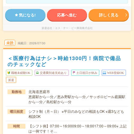
気になる!
応募へ進む
詳しく見る
派遣会社
エス・テー・ビー興発株式会社
未読
掲載日
2026/07/30
＜医療行為はナシ＞時給1300円！病院で備品
のチェックなど
職種未経験OK
交通費別途支給あり
土日祝日が休み
WEB登録OK
派遣
北海道恵庭市
勤務地
恵庭駅から---分／恵み野駅から---分／サッポロビール庭園駅
から---分／島松駅から---分
シフト制（月～日） ※平日のみなどの相談もOK ※週3なども
曜日頻度
相談OK
【シフト例】07:00～16:0009:00～18:0017:00～09:00※ 上記
時間
は一例です！そ…