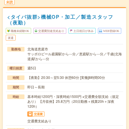
未読
<タイパ抜群>機械OP・加工／製造スタッフ
（夜勤）
職種未経験OK
交通費別途支給あり
土日祝日が休み
WEB登録OK
派遣
北海道恵庭市
勤務地
サッポロビール庭園駅から---分／恵庭駅から---分／千歳(北海
道)駅から---分
週5日
曜日頻度
【夜勤】20:30～翌5:30 休憩60分 [実働]8時間00分
時間
即日～長期
期間
基本時給1200円・深夜時給1500円 ※交通費全額支給（規定
時給
あり） 【月収例】25.8万円（20日勤務＋残業20h＋深夜
120h）
交通費
交通費支給あり