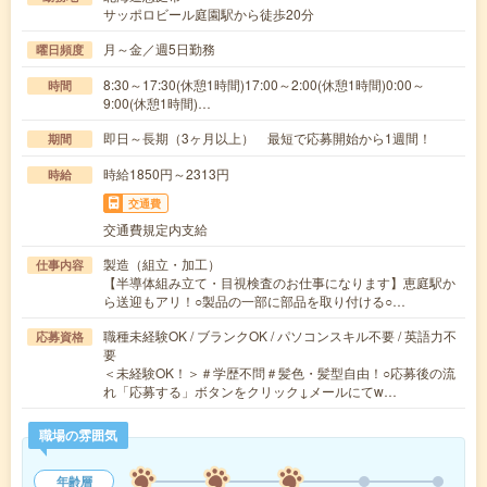
サッポロビール庭園駅から徒歩20分
月～金／週5日勤務
曜日頻度
8:30～17:30(休憩1時間)17:00～2:00(休憩1時間)0:00～
時間
9:00(休憩1時間)…
即日～長期（3ヶ月以上） 最短で応募開始から1週間！
期間
時給1850円～2313円
時給
交通費
交通費規定内支給
製造（組立・加工）
仕事内容
【半導体組み立て・目視検査のお仕事になります】恵庭駅か
ら送迎もアリ！○製品の一部に部品を取り付ける○…
職種未経験OK / ブランクOK / パソコンスキル不要 / 英語力不
応募資格
要
＜未経験OK！＞＃学歴不問＃髪色・髪型自由！○応募後の流
れ「応募する」ボタンをクリック↓メールにてw…
職場の雰囲気
年齢層