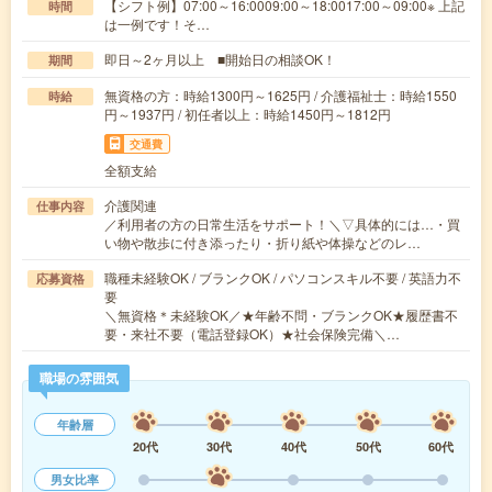
【シフト例】07:00～16:0009:00～18:0017:00～09:00※ 上記
時間
は一例です！そ…
即日～2ヶ月以上 ■開始日の相談OK！
期間
無資格の方：時給1300円～1625円 / 介護福祉士：時給1550
時給
円～1937円 / 初任者以上：時給1450円～1812円
交通費
全額支給
介護関連
仕事内容
／利用者の方の日常生活をサポート！＼▽具体的には…・買
い物や散歩に付き添ったり・折り紙や体操などのレ…
職種未経験OK / ブランクOK / パソコンスキル不要 / 英語力不
応募資格
要
＼無資格＊未経験OK／★年齢不問・ブランクOK★履歴書不
要・来社不要（電話登録OK）★社会保険完備＼…
職場の雰囲気
年齢層
20代
30代
40代
50代
60代
男女比率