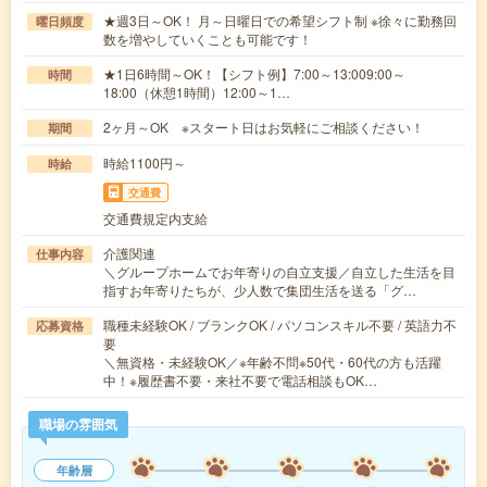
★週3日～OK！ 月～日曜日での希望シフト制 ※徐々に勤務回
曜日頻度
数を増やしていくことも可能です！
★1日6時間～OK！【シフト例】7:00～13:009:00～
時間
18:00（休憩1時間）12:00～1…
2ヶ月～OK ※スタート日はお気軽にご相談ください！
期間
時給1100円～
時給
交通費
交通費規定内支給
介護関連
仕事内容
＼グループホームでお年寄りの自立支援／自立した生活を目
指すお年寄りたちが、少人数で集団生活を送る「グ…
職種未経験OK / ブランクOK / パソコンスキル不要 / 英語力不
応募資格
要
＼無資格・未経験OK／※年齢不問※50代・60代の方も活躍
中！※履歴書不要・来社不要で電話相談もOK…
職場の雰囲気
年齢層