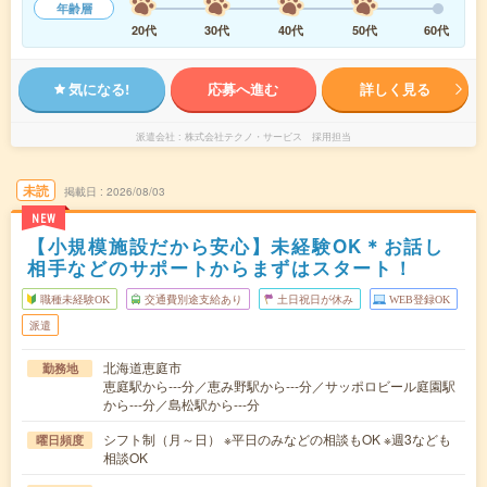
年齢層
20代
30代
40代
50代
60代
気になる!
応募へ進む
詳しく見る
派遣会社
株式会社テクノ・サービス 採用担当
未読
掲載日
2026/08/03
NEW
【小規模施設だから安心】未経験OK＊お話し
相手などのサポートからまずはスタート！
職種未経験OK
交通費別途支給あり
土日祝日が休み
WEB登録OK
派遣
北海道恵庭市
勤務地
恵庭駅から---分／恵み野駅から---分／サッポロビール庭園駅
から---分／島松駅から---分
シフト制（月～日） ※平日のみなどの相談もOK ※週3なども
曜日頻度
相談OK