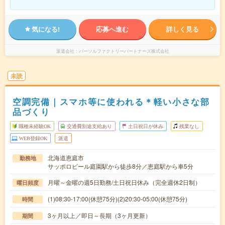
気になる!
応募へ進む
詳しく見る
派遣会社
パーソルファクトリーパートナーズ株式会社
未読
空調完備｜スマホ等に使われる＊軽い小さな部
品づくり
職種未経験OK
交通費別途支給あり
土日祝日が休み
残業なし
WEB登録OK
派遣
北海道恵庭市
勤務地
サッポロビール庭園駅から徒歩8分／恵庭駅から車5分
月曜～金曜の週5日勤務/土日祝日休み（完全週休2日制）
曜日頻度
(1)08:30-17:00(休憩75分)(2)20:30-05:00(休憩75分)
時間
3ヶ月以上／即日～長期（3ヶ月更新）
期間