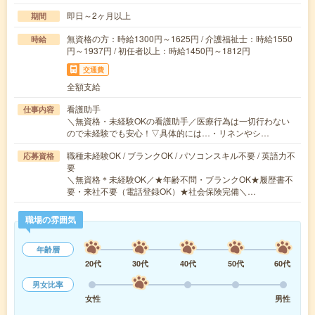
即日～2ヶ月以上
期間
無資格の方：時給1300円～1625円 / 介護福祉士：時給1550
時給
円～1937円 / 初任者以上：時給1450円～1812円
交通費
全額支給
看護助手
仕事内容
＼無資格・未経験OKの看護助手／医療行為は一切行わない
ので未経験でも安心！▽具体的には…・リネンやシ…
職種未経験OK / ブランクOK / パソコンスキル不要 / 英語力不
応募資格
要
＼無資格＊未経験OK／★年齢不問・ブランクOK★履歴書不
要・来社不要（電話登録OK）★社会保険完備＼…
職場の雰囲気
年齢層
20代
30代
40代
50代
60代
男女比率
女性
男性