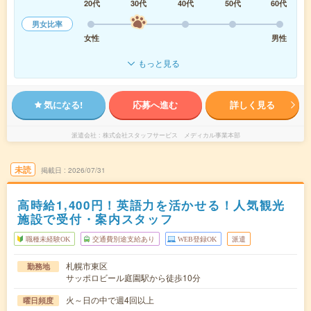
20代
30代
40代
50代
60代
男女比率
女性
男性
もっと見る
気になる!
応募へ進む
詳しく見る
派遣会社
株式会社スタッフサービス メディカル事業本部
未読
掲載日
2026/07/31
高時給1,400円！英語力を活かせる！人気観光
施設で受付・案内スタッフ
職種未経験OK
交通費別途支給あり
WEB登録OK
派遣
札幌市東区
勤務地
サッポロビール庭園駅から徒歩10分
火～日の中で週4回以上
曜日頻度