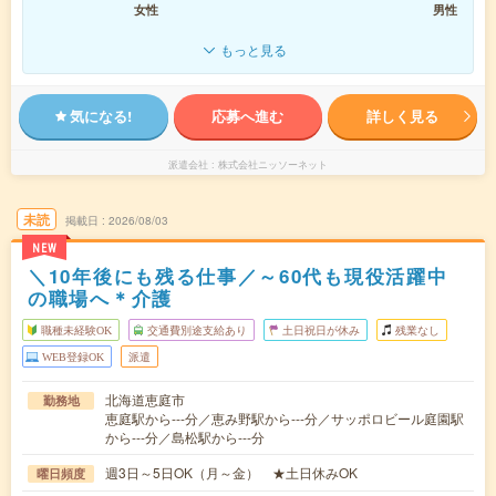
女性
男性
もっと見る
気になる!
応募へ進む
詳しく見る
派遣会社
株式会社ニッソーネット
未読
掲載日
2026/08/03
NEW
＼10年後にも残る仕事／～60代も現役活躍中
の職場へ＊介護
職種未経験OK
交通費別途支給あり
土日祝日が休み
残業なし
WEB登録OK
派遣
北海道恵庭市
勤務地
恵庭駅から---分／恵み野駅から---分／サッポロビール庭園駅
から---分／島松駅から---分
週3日～5日OK（月～金） ★土日休みOK
曜日頻度