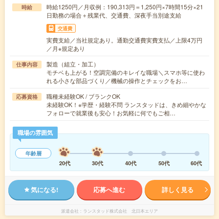
時給1250円／月収例：190,313円＝1,250円×7時間15分×21
時給
日勤務の場合＋残業代、交通費、深夜手当別途支給
交通費
実費支給／当社規定あり。通勤交通費実費支払／上限4万円
／月※規定あり
製造（組立・加工）
仕事内容
モチベも上がる！空調完備のキレイな職場＼スマホ等に使わ
れる小さな部品づくり／機械の操作とチェックをお…
職種未経験OK / ブランクOK
応募資格
未経験OK！※学歴・経験不問 ランスタッドは、きめ細やかな
フォローで就業後も安心！お気軽に何でもご相…
職場の雰囲気
年齢層
20代
30代
40代
50代
60代
気になる!
応募へ進む
詳しく見る
派遣会社
ランスタッド株式会社 北日本エリア