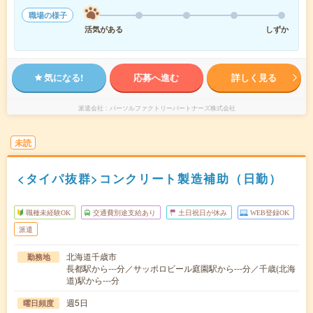
職場の様子
活気がある
しずか
気になる!
応募へ進む
詳しく見る
派遣会社
パーソルファクトリーパートナーズ株式会社
未読
<タイパ抜群>コンクリート製造補助（日勤）
職種未経験OK
交通費別途支給あり
土日祝日が休み
WEB登録OK
派遣
北海道千歳市
勤務地
長都駅から---分／サッポロビール庭園駅から---分／千歳(北海
道)駅から---分
週5日
曜日頻度