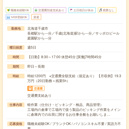
職種未経験OK
交通費別途支給あり
土日祝日が休み
残業なし
WEB登録OK
派遣
北海道千歳市
勤務地
長都駅から---分／千歳(北海道)駅から---分／サッポロビール
庭園駅から---分
週5日
曜日頻度
【日勤】8:30～17:00 休憩45分 [実働]7時間45分
時間
即日～長期
期間
時給1200円 ※交通費全額支給（規定あり） 【月収例】19.3
時給
万円（20日勤務＋残業5h）
交通費
交通費支給あり
軽作業（仕分け・ピッキング・検品、商品管理）
仕事内容
工場内の倉庫で工場内で扱う製品のピッキング作業をメイン
に倉庫内での出荷に関するお仕事全般をお願いしま…
職種未経験OK / ブランクOK / パソコンスキル不要 / 英語力不
応募資格
要