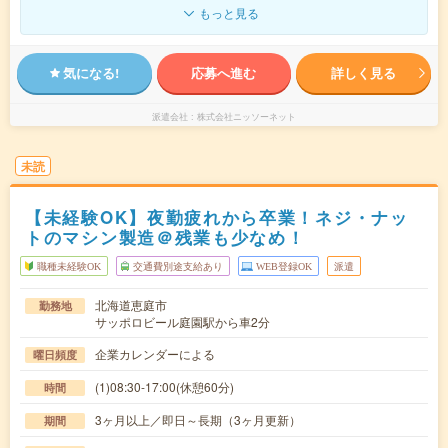
もっと見る
気になる!
応募へ進む
詳しく見る
派遣会社
株式会社ニッソーネット
未読
【未経験OK】夜勤疲れから卒業！ネジ・ナッ
トのマシン製造＠残業も少なめ！
職種未経験OK
交通費別途支給あり
WEB登録OK
派遣
北海道恵庭市
勤務地
サッポロビール庭園駅から車2分
企業カレンダーによる
曜日頻度
(1)08:30-17:00(休憩60分)
時間
3ヶ月以上／即日～長期（3ヶ月更新）
期間