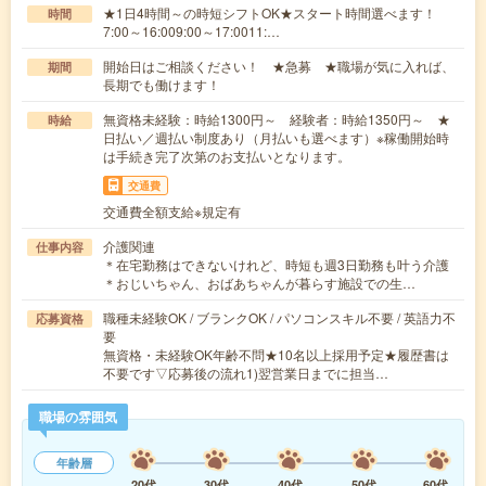
★1日4時間～の時短シフトOK★スタート時間選べます！
時間
7:00～16:009:00～17:0011:…
開始日はご相談ください！ ★急募 ★職場が気に入れば、
期間
長期でも働けます！
無資格未経験：時給1300円～ 経験者：時給1350円～ ★
時給
日払い／週払い制度あり（月払いも選べます）※稼働開始時
は手続き完了次第のお支払いとなります。
交通費
交通費全額支給※規定有
介護関連
仕事内容
＊在宅勤務はできないけれど、時短も週3日勤務も叶う介護
＊おじいちゃん、おばあちゃんが暮らす施設での生…
職種未経験OK / ブランクOK / パソコンスキル不要 / 英語力不
応募資格
要
無資格・未経験OK年齢不問★10名以上採用予定★履歴書は
不要です▽応募後の流れ1)翌営業日までに担当…
職場の雰囲気
年齢層
20代
30代
40代
50代
60代