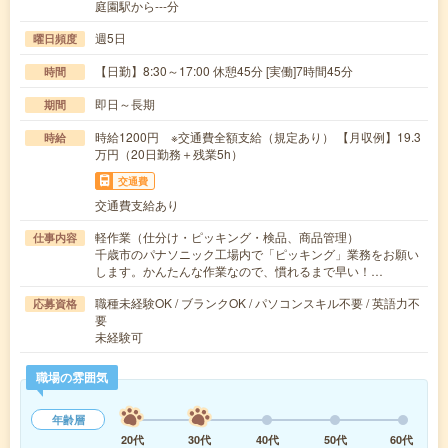
庭園駅から---分
週5日
曜日頻度
【日勤】8:30～17:00 休憩45分 [実働]7時間45分
時間
即日～長期
期間
時給1200円 ※交通費全額支給（規定あり） 【月収例】19.3
時給
万円（20日勤務＋残業5h）
交通費
交通費支給あり
軽作業（仕分け・ピッキング・検品、商品管理）
仕事内容
千歳市のパナソニック工場内で「ピッキング」業務をお願い
します。かんたんな作業なので、慣れるまで早い！…
職種未経験OK / ブランクOK / パソコンスキル不要 / 英語力不
応募資格
要
未経験可
職場の雰囲気
年齢層
20代
30代
40代
50代
60代