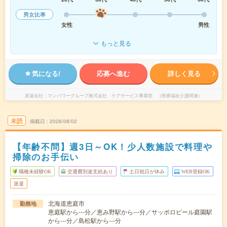
男女比率
女性
男性
もっと見る
気になる!
応募へ進む
詳しく見る
派遣会社
マンパワーグループ株式会社 ケアサービス事業部 （医療福祉介護関連）
未読
掲載日
2026/08/02
【年齢不問】週3日～OK！少人数施設で料理や
掃除のお手伝い
職種未経験OK
交通費別途支給あり
土日祝日が休み
WEB登録OK
派遣
北海道恵庭市
勤務地
恵庭駅から---分／恵み野駅から---分／サッポロビール庭園駅
から---分／島松駅から---分