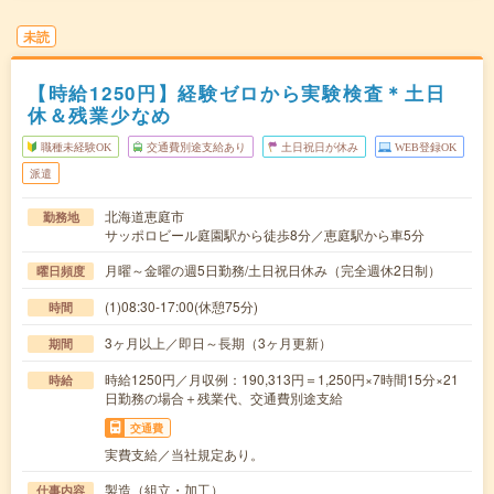
未読
【時給1250円】経験ゼロから実験検査＊土日
休＆残業少なめ
職種未経験OK
交通費別途支給あり
土日祝日が休み
WEB登録OK
派遣
北海道恵庭市
勤務地
サッポロビール庭園駅から徒歩8分／恵庭駅から車5分
月曜～金曜の週5日勤務/土日祝日休み（完全週休2日制）
曜日頻度
(1)08:30-17:00(休憩75分)
時間
3ヶ月以上／即日～長期（3ヶ月更新）
期間
時給1250円／月収例：190,313円＝1,250円×7時間15分×21
時給
日勤務の場合＋残業代、交通費別途支給
交通費
実費支給／当社規定あり。
製造（組立・加工）
仕事内容