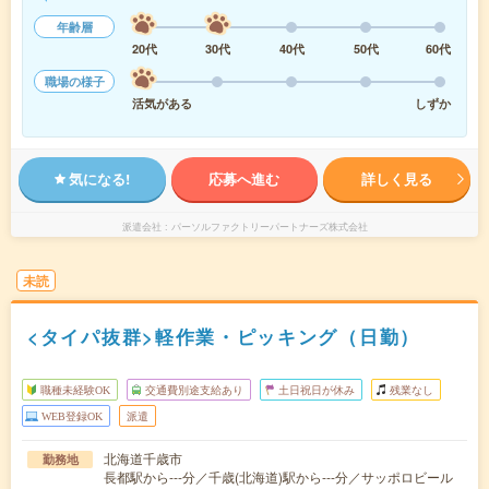
年齢層
20代
30代
40代
50代
60代
職場の様子
活気がある
しずか
気になる!
応募へ進む
詳しく見る
派遣会社
パーソルファクトリーパートナーズ株式会社
未読
<タイパ抜群>軽作業・ピッキング（日勤）
職種未経験OK
交通費別途支給あり
土日祝日が休み
残業なし
WEB登録OK
派遣
北海道千歳市
勤務地
長都駅から---分／千歳(北海道)駅から---分／サッポロビール