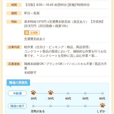
【日勤】8:00～16:45 休憩60分 [実働]7時間45分
時間
即日～長期
期間
基本時給1370円 ※交通費全額支給（規定あり） 【月収例】
時給
22.9万円（20日勤務＋残業10h）
交通費
交通費支給あり
軽作業（仕分け・ピッキング・検品、商品管理）
仕事内容
コンクリート製品の製造において、補助的な作業を行うお仕
事です。＊コンクリートを型枠に流し込む作業＊製…
職種未経験OK / ブランクOK / パソコンスキル不要 / 英語力不
応募資格
要
未経験可
職場の雰囲気
年齢層
20代
30代
40代
50代
60代
職場の様子
活気がある
しずか