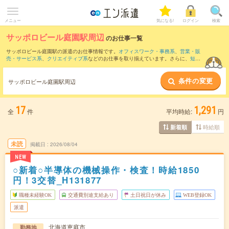
メニュー
気になる!
ログイン
検索
サッポロビール庭園駅周辺
のお仕事一覧
サッポロビール庭園駅の派遣のお仕事情報です。
オフィスワーク・事務系
、
営業・販
売・サービス系
、
クリエイティブ系
などのお仕事を取り揃えています。さらに、
短期
・
単発
などの期間や、
職種未経験OK
などのこだわり条件で絞り込んでいただけます。
条件の変更
また、
千歳(北海道)駅
・
北広島駅
・
長都駅
・
恵庭駅
・
南千歳駅
など近隣駅のお仕事もご
サッポロビール庭園駅周辺
確認いただけます。
17
1,291
全
件
平均時給:
円
時給順
新着順
未読
掲載日
2026/08/04
NEW
○新着○半導体の機械操作・検査！時給1850
円！3交替_H131877
職種未経験OK
交通費別途支給あり
土日祝日が休み
WEB登録OK
派遣
北海道恵庭市
勤務地