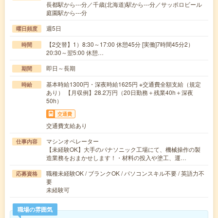
長都駅から---分／千歳(北海道)駅から---分／サッポロビール
庭園駅から---分
週5日
曜日頻度
【2交替】1）8:30～17:00 休憩45分 [実働]7時間45分2）
時間
20:30～翌5:00 休憩…
即日～長期
期間
基本時給1300円・深夜時給1625円 ※交通費全額支給（規定
時給
あり） 【月収例】28.2万円（20日勤務＋残業40h＋深夜
50h）
交通費
交通費支給あり
マシンオペレーター
仕事内容
【未経験OK】大手のパナソニック工場にて、機械操作の製
造業務をおまかせします！・材料の投入や塗工、運…
職種未経験OK / ブランクOK / パソコンスキル不要 / 英語力不
応募資格
要
未経験可
職場の雰囲気