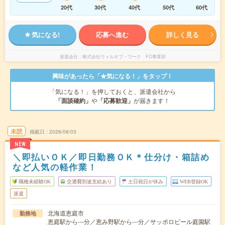
20代
30代
40代
50代
60代
気になる!
応募へ進む
詳しく見る
派遣会社
株式会社ウィルオブ・ワーク FO事業部
興味があったら「★気になる！」をタップ！
「気になる！」を押しておくと、派遣会社から
「面談確約」
や
「応募歓迎」
が届きます！
未読
掲載日
2026/08/03
NEW
＼即払いＯＫ／即日勤務ＯＫ＊仕分け・箱詰め
など人気の軽作業！
職種未経験OK
交通費別途支給あり
土日祝日が休み
WEB登録OK
派遣
北海道恵庭市
勤務地
恵庭駅から---分／恵み野駅から---分／サッポロビール庭園駅