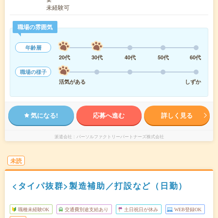
未経験可
職場の雰囲気
年齢層
20代
30代
40代
50代
60代
職場の様子
活気がある
しずか
気になる!
応募へ進む
詳しく見る
派遣会社
パーソルファクトリーパートナーズ株式会社
未読
<タイパ抜群>製造補助／打設など（日勤）
職種未経験OK
交通費別途支給あり
土日祝日が休み
WEB登録OK