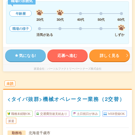
職場の雰囲気
年齢層
20代
30代
40代
50代
60代
職場の様子
活気がある
しずか
気になる!
応募へ進む
詳しく見る
派遣会社
パーソルファクトリーパートナーズ株式会社
未読
<タイパ抜群>機械オペレーター業務（2交替）
職種未経験OK
交通費別途支給あり
土日祝日が休み
WEB登録OK
派遣
北海道千歳市
勤務地