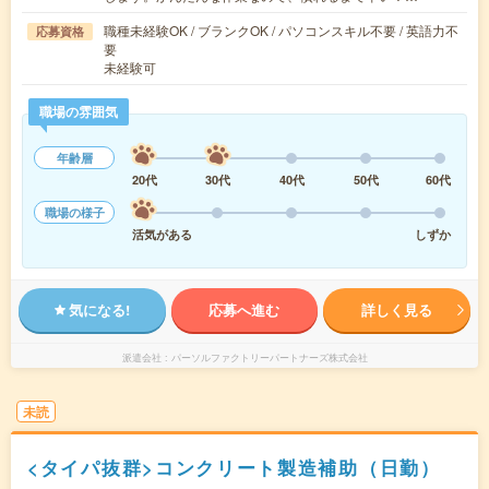
職種未経験OK / ブランクOK / パソコンスキル不要 / 英語力不
応募資格
要
未経験可
職場の雰囲気
年齢層
20代
30代
40代
50代
60代
職場の様子
活気がある
しずか
気になる!
応募へ進む
詳しく見る
派遣会社
パーソルファクトリーパートナーズ株式会社
未読
<タイパ抜群>コンクリート製造補助（日勤）