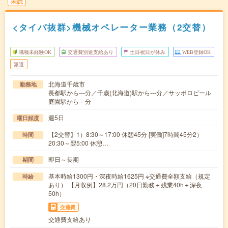
未読
<タイパ抜群>機械オペレーター業務（2交替）
職種未経験OK
交通費別途支給あり
土日祝日が休み
WEB登録OK
派遣
北海道千歳市
勤務地
長都駅から---分／千歳(北海道)駅から---分／サッポロビール
庭園駅から---分
週5日
曜日頻度
【2交替】1）8:30～17:00 休憩45分 [実働]7時間45分2）
時間
20:30～翌5:00 休憩…
即日～長期
期間
基本時給1300円・深夜時給1625円 ※交通費全額支給（規定
時給
あり） 【月収例】28.2万円（20日勤務＋残業40h＋深夜
50h）
交通費
交通費支給あり