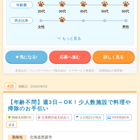
年齢層
20代
30代
40代
50代
60代
男女比率
女性
男性
もっと見る
気になる!
応募へ進む
詳しく見る
派遣会社
マンパワーグループ株式会社 ケアサービス事業部 （医療福祉介護関連）
未読
掲載日
2026/08/02
【年齢不問】週3日～OK！少人数施設で料理や
掃除のお手伝い
職種未経験OK
交通費別途支給あり
土日祝日が休み
WEB登録OK
派遣
北海道恵庭市
勤務地