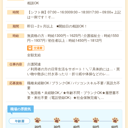
相談OK
【シフト例】07:00～16:0009:00～18:0017:00～09:00※ 上記
時間
は一例です！そ…
即日～2ヶ月以上 ■開始日の相談OK！
期間
無資格の方：時給1300円～1625円 / 介護福祉士：時給1550
時給
円～1937円 / 初任者以上：時給1450円～1812円
交通費
全額支給
介護関連
仕事内容
／利用者の方の日常生活をサポート！＼▽具体的には…・買
い物や散歩に付き添ったり・折り紙や体操などのレ…
職種未経験OK / ブランクOK / パソコンスキル不要 / 英語力不
応募資格
要
＼無資格＊未経験OK／★年齢不問・ブランクOK★履歴書不
要・来社不要（電話登録OK）★社会保険完備＼…
職場の雰囲気
年齢層
20代
30代
40代
50代
60代