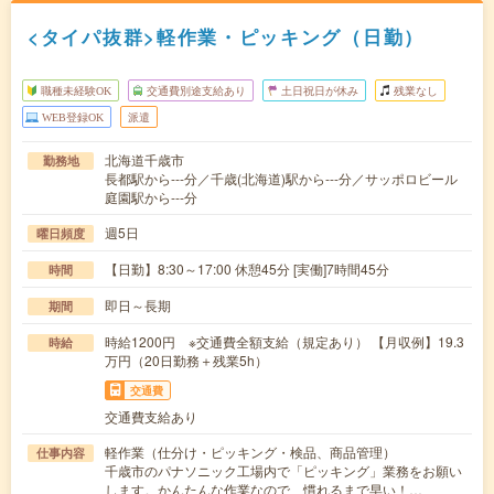
<タイパ抜群>軽作業・ピッキング（日勤）
職種未経験OK
交通費別途支給あり
土日祝日が休み
残業なし
WEB登録OK
派遣
北海道千歳市
勤務地
長都駅から---分／千歳(北海道)駅から---分／サッポロビール
庭園駅から---分
週5日
曜日頻度
【日勤】8:30～17:00 休憩45分 [実働]7時間45分
時間
即日～長期
期間
時給1200円 ※交通費全額支給（規定あり） 【月収例】19.3
時給
万円（20日勤務＋残業5h）
交通費
交通費支給あり
軽作業（仕分け・ピッキング・検品、商品管理）
仕事内容
千歳市のパナソニック工場内で「ピッキング」業務をお願い
します。かんたんな作業なので、慣れるまで早い！…