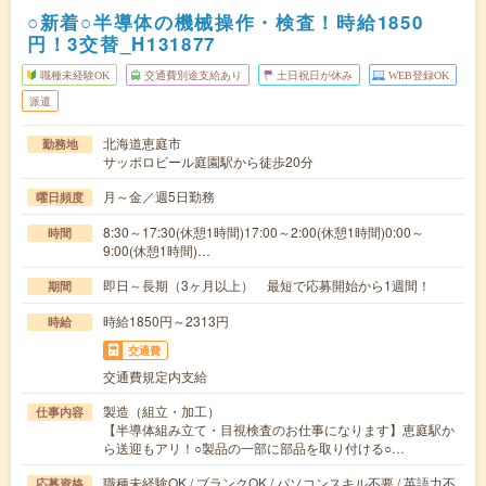
○新着○半導体の機械操作・検査！時給1850
円！3交替_H131877
職種未経験OK
交通費別途支給あり
土日祝日が休み
WEB登録OK
派遣
北海道恵庭市
勤務地
サッポロビール庭園駅から徒歩20分
月～金／週5日勤務
曜日頻度
8:30～17:30(休憩1時間)17:00～2:00(休憩1時間)0:00～
時間
9:00(休憩1時間)…
即日～長期（3ヶ月以上） 最短で応募開始から1週間！
期間
時給1850円～2313円
時給
交通費
交通費規定内支給
製造（組立・加工）
仕事内容
【半導体組み立て・目視検査のお仕事になります】恵庭駅か
ら送迎もアリ！○製品の一部に部品を取り付ける○…
職種未経験OK / ブランクOK / パソコンスキル不要 / 英語力不
応募資格