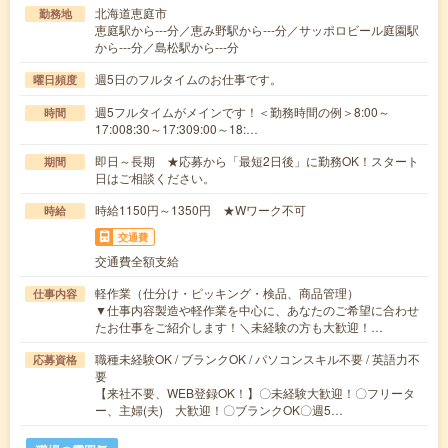
北海道恵庭市
勤務地
恵庭駅から---分／恵み野駅から---分／サッポロビール庭園駅
から---分／島松駅から---分
週5日のフルタイムのお仕事です。
曜日頻度
週5フルタイムがメインです！＜勤務時間の例＞8:00～
時間
17:008:30～17:309:00～18:…
即日～長期 ★応募から「最短2日後」に勤務OK！スタート
期間
日はご相談ください。
時給1150円～1350円 ★Wワーク不可
時給
交通費
交通費全額支給
軽作業（仕分け・ピッキング・検品、商品管理）
仕事内容
▼仕事内容製造や軽作業を中心に、あなたのご希望に合わせ
たお仕事をご紹介します！＼未経験の方も大歓迎！…
職種未経験OK / ブランクOK / パソコンスキル不要 / 英語力不
応募資格
要
【来社不要、WEB登録OK！】〇未経験大歓迎！〇フリータ
ー、主婦(夫) 大歓迎！〇ブランクOK〇週5…