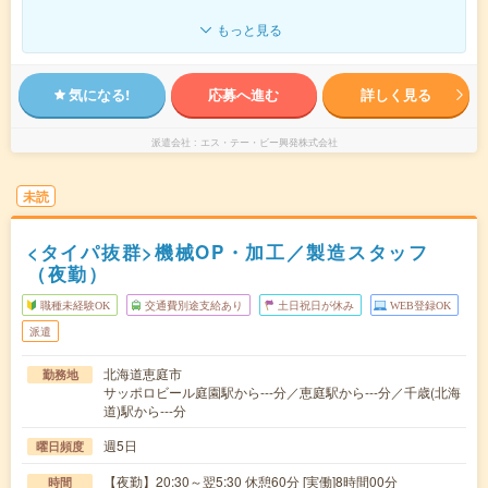
もっと見る
気になる!
応募へ進む
詳しく見る
派遣会社
エス・テー・ビー興発株式会社
未読
<タイパ抜群>機械OP・加工／製造スタッフ
（夜勤）
職種未経験OK
交通費別途支給あり
土日祝日が休み
WEB登録OK
派遣
北海道恵庭市
勤務地
サッポロビール庭園駅から---分／恵庭駅から---分／千歳(北海
道)駅から---分
週5日
曜日頻度
【夜勤】20:30～翌5:30 休憩60分 [実働]8時間00分
時間