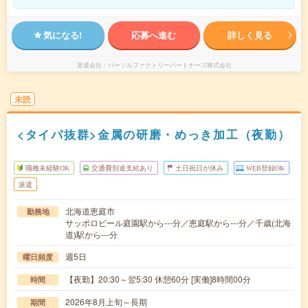
気になる!
応募へ進む
詳しく見る
派遣会社
パーソルファクトリーパートナーズ株式会社
未読
<タイパ抜群>金属の研磨・めっき加工（夜勤）
職種未経験OK
交通費別途支給あり
土日祝日が休み
WEB登録OK
派遣
北海道恵庭市
勤務地
サッポロビール庭園駅から---分／恵庭駅から---分／千歳(北海
道)駅から---分
週5日
曜日頻度
【夜勤】20:30～翌5:30 休憩60分 [実働]8時間00分
時間
2026年8月上旬～長期
期間