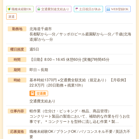
職種未経験OK
交通費別途支給あり
土日祝日が休み
WEB登録OK
派遣
北海道千歳市
勤務地
長都駅から---分／サッポロビール庭園駅から---分／千歳(北海
道)駅から---分
週5日
曜日頻度
【日勤】8:00～16:45 休憩60分 [実働]7時間45分
時間
即日～長期
期間
基本時給1370円 ※交通費全額支給（規定あり） 【月収例】
時給
22.9万円（20日勤務＋残業10h）
交通費
交通費支給あり
軽作業（仕分け・ピッキング・検品、商品管理）
仕事内容
コンクリート製品の製造において、補助的な作業を行うお仕
事です。＊コンクリートを型枠に流し込む作業＊製…
職種未経験OK / ブランクOK / パソコンスキル不要 / 英語力不
応募資格
要