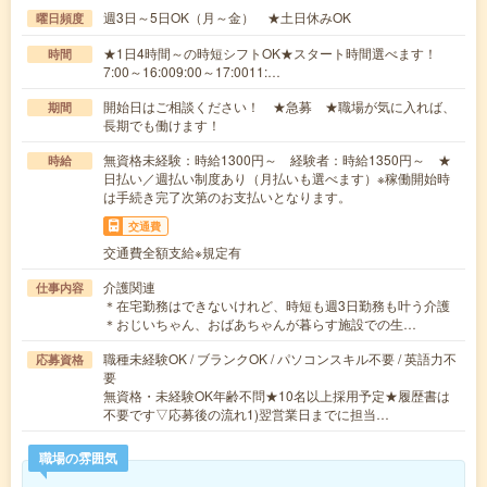
週3日～5日OK（月～金） ★土日休みOK
曜日頻度
★1日4時間～の時短シフトOK★スタート時間選べます！
時間
7:00～16:009:00～17:0011:…
開始日はご相談ください！ ★急募 ★職場が気に入れば、
期間
長期でも働けます！
無資格未経験：時給1300円～ 経験者：時給1350円～ ★
時給
日払い／週払い制度あり（月払いも選べます）※稼働開始時
は手続き完了次第のお支払いとなります。
交通費
交通費全額支給※規定有
介護関連
仕事内容
＊在宅勤務はできないけれど、時短も週3日勤務も叶う介護
＊おじいちゃん、おばあちゃんが暮らす施設での生…
職種未経験OK / ブランクOK / パソコンスキル不要 / 英語力不
応募資格
要
無資格・未経験OK年齢不問★10名以上採用予定★履歴書は
不要です▽応募後の流れ1)翌営業日までに担当…
職場の雰囲気