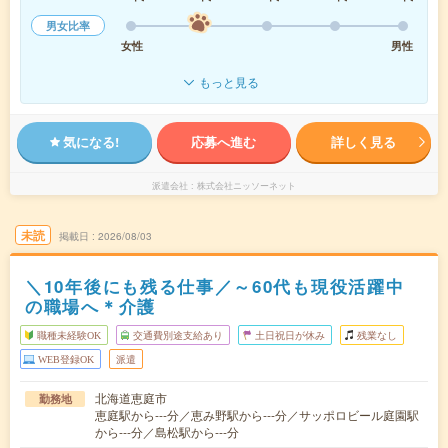
男女比率
女性
男性
もっと見る
気になる!
応募へ進む
詳しく見る
派遣会社
株式会社ニッソーネット
未読
掲載日
2026/08/03
＼10年後にも残る仕事／～60代も現役活躍中
の職場へ＊介護
職種未経験OK
交通費別途支給あり
土日祝日が休み
残業なし
WEB登録OK
派遣
北海道恵庭市
勤務地
恵庭駅から---分／恵み野駅から---分／サッポロビール庭園駅
から---分／島松駅から---分