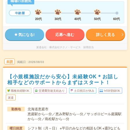
職場の雰囲気
年齢層
20代
30代
40代
50代
60代
気になる!
応募へ進む
詳しく見る
派遣会社
株式会社テクノ・サービス 採用担当
未読
掲載日
2026/08/03
【小規模施設だから安心】未経験OK＊お話し
相手などのサポートからまずはスタート！
職種未経験OK
交通費別途支給あり
土日祝日が休み
WEB登録OK
派遣
北海道恵庭市
勤務地
恵庭駅から---分／恵み野駅から---分／サッポロビール庭園駅
から---分／島松駅から---分
シフト制（月～日） ※平日のみなどの相談もOK ※週3なども
曜日頻度