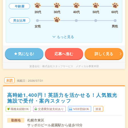
年齢層
20代
30代
40代
50代
60代
男女比率
女性
男性
もっと見る
気になる!
応募へ進む
詳しく見る
派遣会社
株式会社スタッフサービス メディカル事業本部
未読
掲載日
2026/07/31
高時給1,400円！英語力を活かせる！人気観光
施設で受付・案内スタッフ
職種未経験OK
交通費別途支給あり
WEB登録OK
派遣
札幌市東区
勤務地
サッポロビール庭園駅から徒歩10分