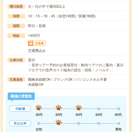
火～日の中で週4回以上
曜日頻度
10：15～18：45（休憩1時間／実働7時間）
時間
即日～長期
期間
1400円
時給
交通費
交通費込み
受付
仕事内容
・見学ツアー予約のお客様受付・館内ツアーのご案内・展示
フロアでの音声ガイド端末の貸出・回収・ノベルテ…
職種未経験OK / ブランクOK / パソコンスキル不要
応募資格
未経験OK
職場の雰囲気
年齢層
20代
30代
40代
50代
60代
男女比率
女性
男性