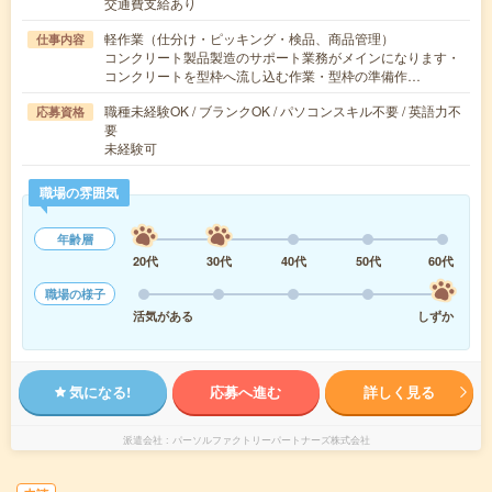
交通費支給あり
軽作業（仕分け・ピッキング・検品、商品管理）
仕事内容
コンクリート製品製造のサポート業務がメインになります・
コンクリートを型枠へ流し込む作業・型枠の準備作…
職種未経験OK / ブランクOK / パソコンスキル不要 / 英語力不
応募資格
要
未経験可
職場の雰囲気
年齢層
20代
30代
40代
50代
60代
職場の様子
活気がある
しずか
気になる!
応募へ進む
詳しく見る
派遣会社
パーソルファクトリーパートナーズ株式会社