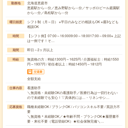
北海道恵庭市
勤務地
恵庭駅から---分／恵み野駅から---分／サッポロビール庭園駅
から---分／島松駅から---分
シフト制（月～日） ※平日のみなどの相談もOK ※週3なども
曜日頻度
相談OK
【シフト例】07:00～16:0009:00～18:0017:00～09:00※ 上記
時間
は一例です！そ…
即日～2ヶ月以上
期間
無資格の方：時給1300円～1625円 / 介護福祉士：時給1550
時給
円～1937円 / 初任者以上：時給1450円～1812円
交通費
全額支給
看護助手
仕事内容
＼無資格・未経験OKの看護助手／医療行為は一切行わない
ので未経験でも安心！▽具体的には…・リネンやシ…
職種未経験OK / ブランクOK / パソコンスキル不要 / 英語力不
応募資格
要
＼無資格＊未経験OK／★年齢不問・ブランクOK★履歴書不
要・来社不要（電話登録OK）★社会保険完備＼…