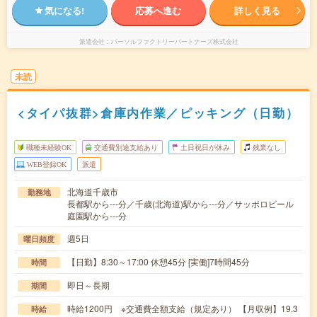
気になる!
応募へ進む
詳しく見る
派遣会社
パーソルファクトリーパートナーズ株式会社
未読
<タイパ抜群>倉庫内作業／ピッキング（日勤）
職種未経験OK
交通費別途支給あり
土日祝日が休み
残業なし
WEB登録OK
派遣
北海道千歳市
勤務地
長都駅から---分／千歳(北海道)駅から---分／サッポロビール
庭園駅から---分
週5日
曜日頻度
【日勤】8:30～17:00 休憩45分 [実働]7時間45分
時間
即日～長期
期間
時給1200円 ※交通費全額支給（規定あり） 【月収例】19.3
時給