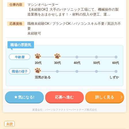
マシンオペレーター
仕事内容
【未経験OK】大手のパナソニック工場にて、機械操作の製
造業務をおまかせします！・材料の投入や塗工、運…
職種未経験OK / ブランクOK / パソコンスキル不要 / 英語力不
応募資格
要
未経験可
職場の雰囲気
年齢層
20代
30代
40代
50代
60代
職場の様子
活気がある
しずか
気になる!
応募へ進む
詳しく見る
派遣会社
パーソルファクトリーパートナーズ株式会社
未読