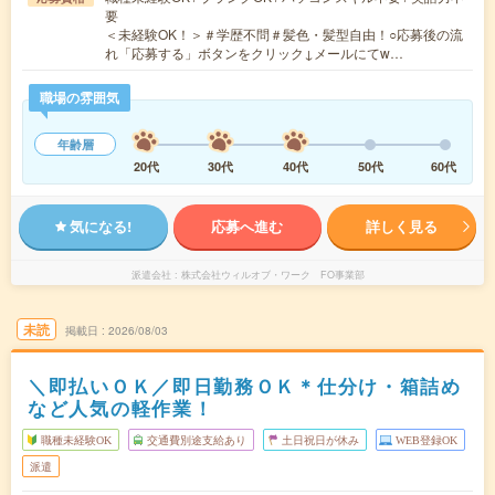
要
＜未経験OK！＞＃学歴不問＃髪色・髪型自由！○応募後の流
れ「応募する」ボタンをクリック↓メールにてw…
職場の雰囲気
年齢層
20代
30代
40代
50代
60代
気になる!
応募へ進む
詳しく見る
派遣会社
株式会社ウィルオブ・ワーク FO事業部
未読
掲載日
2026/08/03
＼即払いＯＫ／即日勤務ＯＫ＊仕分け・箱詰め
など人気の軽作業！
職種未経験OK
交通費別途支給あり
土日祝日が休み
WEB登録OK
派遣