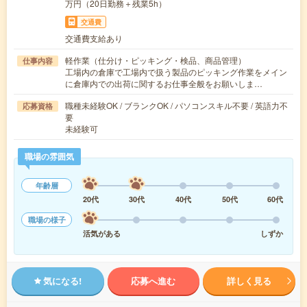
万円（20日勤務＋残業5h）
交通費
交通費支給あり
軽作業（仕分け・ピッキング・検品、商品管理）
仕事内容
工場内の倉庫で工場内で扱う製品のピッキング作業をメイン
に倉庫内での出荷に関するお仕事全般をお願いしま…
職種未経験OK / ブランクOK / パソコンスキル不要 / 英語力不
応募資格
要
未経験可
職場の雰囲気
年齢層
20代
30代
40代
50代
60代
職場の様子
活気がある
しずか
気になる!
応募へ進む
詳しく見る