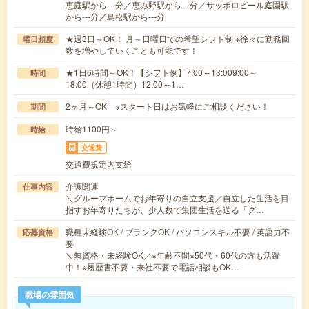
恵庭駅から---分／恵み野駅から---分／サッポロビール庭園駅
から---分／島松駅から---分
★週3日～OK！ 月～日曜日での希望シフト制 ※徐々に勤務回
曜日頻度
数を増やしていくことも可能です！
★1日6時間～OK！【シフト例】7:00～13:009:00～
時間
18:00（休憩1時間）12:00～1…
2ヶ月～OK ※スタート日はお気軽にご相談ください！
期間
時給1100円～
時給
交通費
交通費規定内支給
介護関連
仕事内容
＼グループホームでお年寄りの自立支援／自立した生活を目
指すお年寄りたちが、少人数で集団生活を送る「グ…
職種未経験OK / ブランクOK / パソコンスキル不要 / 英語力不
応募資格
要
＼無資格・未経験OK／※年齢不問※50代・60代の方も活躍
中！※履歴書不要・来社不要で電話相談もOK…
職場の雰囲気