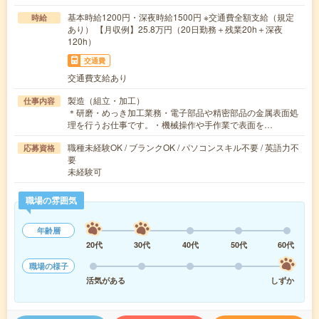
基本時給1200円・深夜時給1500円 ※交通費全額支給（規定
時給
あり） 【月収例】25.8万円（20日勤務＋残業20h＋深夜
120h）
交通費
交通費支給あり
製造（組立・加工）
仕事内容
＊研磨・めっき加工業務・電子部品や精密部品の金属表面処
理を行うお仕事です。・機械操作や手作業で表面を…
職種未経験OK / ブランクOK / パソコンスキル不要 / 英語力不
応募資格
要
未経験可
職場の雰囲気
年齢層
20代
30代
40代
50代
60代
職場の様子
活気がある
しずか