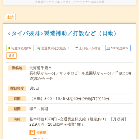
派遣会社
パーソルファクトリーパートナーズ株式会社
未読
<タイパ抜群>製造補助／打設など（日勤）
職種未経験OK
交通費別途支給あり
土日祝日が休み
WEB登録OK
派遣
北海道千歳市
勤務地
長都駅から---分／サッポロビール庭園駅から---分／千歳(北海
道)駅から---分
週5日
曜日頻度
【日勤】8:00～16:45 休憩60分 [実働]7時間45分
時間
即日～長期
期間
基本時給1370円 ※交通費全額支給（規定あり） 【月収例】
時給
22.9万円（20日勤務＋残業10h）
交通費