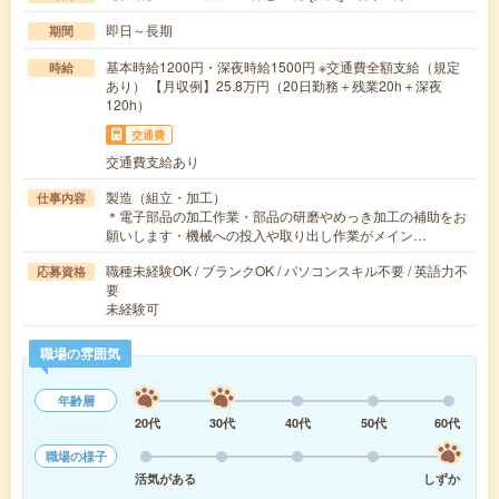
即日～長期
期間
基本時給1200円・深夜時給1500円 ※交通費全額支給（規定
時給
あり） 【月収例】25.8万円（20日勤務＋残業20h＋深夜
120h）
交通費
交通費支給あり
製造（組立・加工）
仕事内容
＊電子部品の加工作業・部品の研磨やめっき加工の補助をお
願いします・機械への投入や取り出し作業がメイン…
職種未経験OK / ブランクOK / パソコンスキル不要 / 英語力不
応募資格
要
未経験可
職場の雰囲気
年齢層
20代
30代
40代
50代
60代
職場の様子
活気がある
しずか