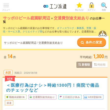
メニュー
気になる!
ログイン
検索
サッポロビール庭園駅周辺
×
交通費別途支給あり
のお仕事一
覧
サッポロビール庭園駅の派遣のお仕事情報です。
オフィスワーク・事務系
、
営業・販
売・サービス系
、
クリエイティブ系
などのお仕事を取り揃えています。交通費別途支
給ありの条件の他に、
職種未経験OK
、
友だちと一緒の応募OK
、
週4日勤務
などのこだ
わり条件も取り揃えています。
条件の変更
サッポロビール庭園駅周辺 / 交通費別途支給あり
14
1,300
全
件
平均時給:
円
時給順
新着順
未読
掲載日
2026/08/08
NEW
＜医療行為はナシ＞時給1300円！病院で備品
のチェックなど
職種未経験OK
交通費別途支給あり
土日祝日が休み
WEB登録OK
派遣