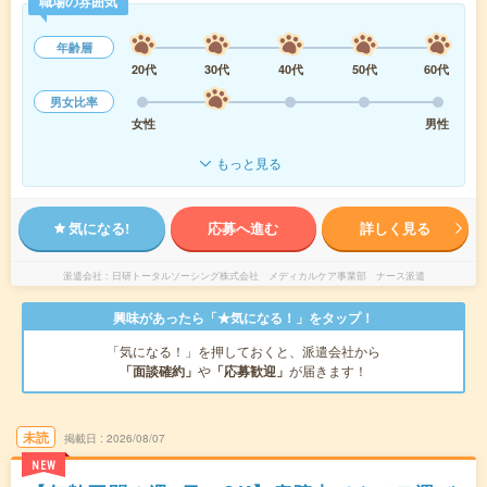
職場の雰囲気
年齢層
20代
30代
40代
50代
60代
男女比率
女性
男性
もっと見る
気になる!
応募へ進む
詳しく見る
派遣会社
日研トータルソーシング株式会社 メディカルケア事業部 ナース派遣
興味があったら「★気になる！」をタップ！
「気になる！」を押しておくと、派遣会社から
「面談確約」
や
「応募歓迎」
が届きます！
未読
掲載日
2026/08/07
NEW