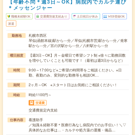
【年齢不問＊週3日～OK】病院内でカルテ運び
＊メッセンジャー
職種未経験OK
交通費別途支給あり
土日祝日が休み
WEB登録OK
派遣
札幌市西区
勤務地
琴似(函館本線)駅から---分／琴似(札幌市営)駅から---分／発寒
駅から---分／宮の沢駅から---分／八軒駅から---分
【週3日～OK】月～金曜日で希望シフト制 ※徐々に勤務回数
曜日頻度
を増やしていくことも可能です！（最初は週3日からなど）
9:00～17:00など※ご希望の時間帯をご相談ください。※日
時間
勤、夜勤のみ、変則的な勤務等も相談OK…
2ヶ月～OK ※スタート日はお気軽にご相談ください！
期間
時給1100円～
時給
交通費
交通費規定内支給
看護助手
仕事内容
／知識＆経験不要＊医療行為なし病院内でのお手伝い！＼▽
具体的なお仕事は…・カルテや処方薬の運搬・備品…