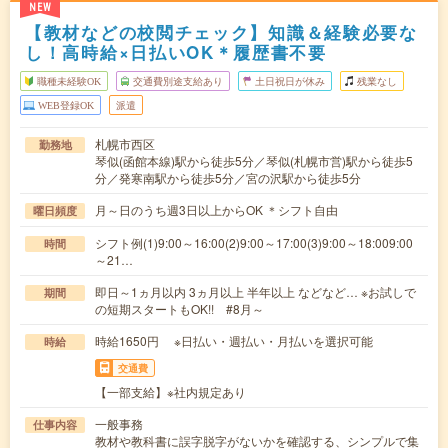
NEW
【教材などの校閲チェック】知識＆経験必要な
し！高時給×日払いOK＊履歴書不要
職種未経験OK
交通費別途支給あり
土日祝日が休み
残業なし
WEB登録OK
派遣
札幌市西区
勤務地
琴似(函館本線)駅から徒歩5分／琴似(札幌市営)駅から徒歩5
分／発寒南駅から徒歩5分／宮の沢駅から徒歩5分
月～日のうち週3日以上からOK ＊シフト自由
曜日頻度
シフト例(1)9:00～16:00(2)9:00～17:00(3)9:00～18:009:00
時間
～21…
即日～1ヵ月以内 3ヵ月以上 半年以上 などなど… ※お試しで
期間
の短期スタートもOK!! #8月～
時給1650円 ※日払い・週払い・月払いを選択可能
時給
交通費
【一部支給】※社内規定あり
一般事務
仕事内容
教材や教科書に誤字脱字がないかを確認する、シンプルで集