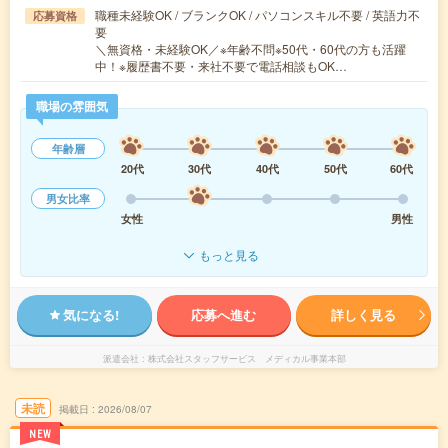
職種未経験OK / ブランクOK / パソコンスキル不要 / 英語力不
応募資格
要
＼無資格・未経験OK／※年齢不問※50代・60代の方も活躍
中！※履歴書不要・来社不要で電話相談もOK…
職場の雰囲気
年齢層
20代
30代
40代
50代
60代
男女比率
女性
男性
もっと見る
気になる!
応募へ進む
詳しく見る
派遣会社
株式会社スタッフサービス メディカル事業本部
未読
掲載日
2026/08/07
NEW