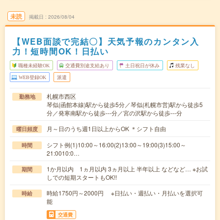
未読
掲載日
2026/08/04
【WEB面談で完結〇】天気予報のカンタン入
力！短時間OK！日払い
職種未経験OK
交通費別途支給あり
土日祝日が休み
残業なし
WEB登録OK
派遣
札幌市西区
勤務地
琴似(函館本線)駅から徒歩5分／琴似(札幌市営)駅から徒歩5
分／発寒南駅から徒歩---分／宮の沢駅から徒歩---分
月～日のうち週1日以上からOK ＊シフト自由
曜日頻度
シフト例(1)10:00～16:00(2)13:00～19:00(3)15:00～
時間
21:0010:0…
1か月以内 1ヵ月以内 3ヵ月以上 半年以上 などなど… ※お試
期間
しでの短期スタートもOK!!
時給1750円～2000円 ※日払い・週払い・月払いを選択可
時給
能
交通費