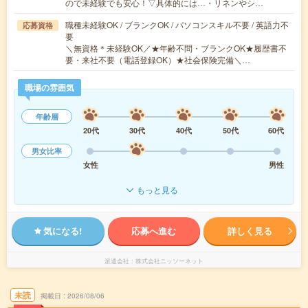
ので未経験でも安心！▽具体的には…・リネンやシ…
職種未経験OK / ブランクOK / パソコンスキル不要 / 英語力不
応募資格
要
＼無資格＊未経験OK／★年齢不問・ブランクOK★履歴書不
要・来社不要（電話登録OK）★社会保険完備＼…
職場の雰囲気
年齢層
20代
30代
40代
50代
60代
男女比率
女性
男性
もっと見る
気になる!
応募へ進む
詳しく見る
派遣会社
株式会社ニッソーネット
未読
掲載日
2026/08/06