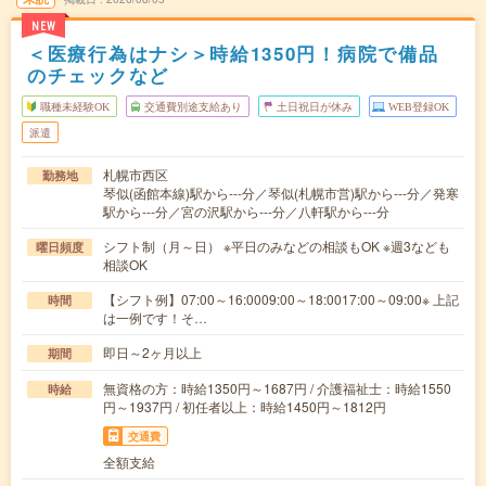
NEW
＜医療行為はナシ＞時給1350円！病院で備品
のチェックなど
職種未経験OK
交通費別途支給あり
土日祝日が休み
WEB登録OK
派遣
札幌市西区
勤務地
琴似(函館本線)駅から---分／琴似(札幌市営)駅から---分／発寒
駅から---分／宮の沢駅から---分／八軒駅から---分
シフト制（月～日） ※平日のみなどの相談もOK ※週3なども
曜日頻度
相談OK
【シフト例】07:00～16:0009:00～18:0017:00～09:00※ 上記
時間
は一例です！そ…
即日～2ヶ月以上
期間
無資格の方：時給1350円～1687円 / 介護福祉士：時給1550
時給
円～1937円 / 初任者以上：時給1450円～1812円
交通費
全額支給