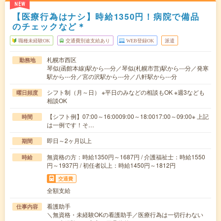
NEW
【医療行為はナシ】時給1350円！病院で備品
のチェックなど＊
職種未経験OK
交通費別途支給あり
WEB登録OK
派遣
札幌市西区
勤務地
琴似(函館本線)駅から---分／琴似(札幌市営)駅から---分／発寒
駅から---分／宮の沢駅から---分／八軒駅から---分
シフト制（月～日） ※平日のみなどの相談もOK ※週3なども
曜日頻度
相談OK
【シフト例】07:00～16:0009:00～18:0017:00～09:00※ 上記
時間
は一例です！そ…
即日～2ヶ月以上
期間
無資格の方：時給1350円～1687円 / 介護福祉士：時給1550
時給
円～1937円 / 初任者以上：時給1450円～1812円
交通費
全額支給
看護助手
仕事内容
＼無資格・未経験OKの看護助手／医療行為は一切行わない