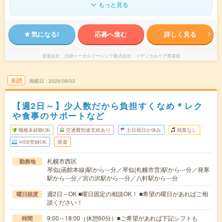
もっと見る
気になる!
応募へ進む
詳しく見る
派遣会社
日研トータルソーシング株式会社 メディカルケア事業部
未読
掲載日
2026/08/03
【週2日～】少人数だから負担すくなめ＊レク
や食事のサポートなど
職種未経験OK
交通費別途支給あり
土日祝日が休み
残業なし
WEB登録OK
派遣
札幌市西区
勤務地
琴似(函館本線)駅から---分／琴似(札幌市営)駅から---分／発寒
駅から---分／宮の沢駅から---分／八軒駅から---分
週2日～OK ■曜日固定の相談OK！ ■希望の曜日があればご相
曜日頻度
談ください！
9:00～18:00（休憩60分）■ご希望があれば下記シフトも
時間