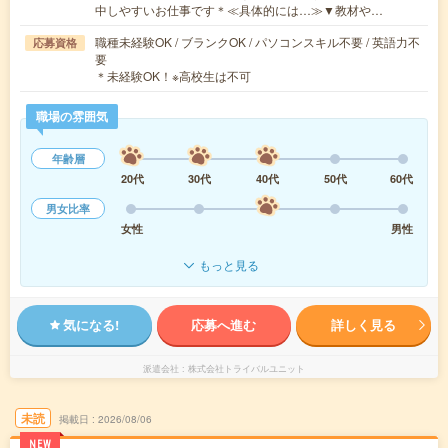
中しやすいお仕事です＊≪具体的には…≫▼教材や…
職種未経験OK / ブランクOK / パソコンスキル不要 / 英語力不
応募資格
要
＊未経験OK！※高校生は不可
職場の雰囲気
年齢層
20代
30代
40代
50代
60代
男女比率
女性
男性
もっと見る
気になる!
応募へ進む
詳しく見る
派遣会社
株式会社トライバルユニット
未読
掲載日
2026/08/06
NEW