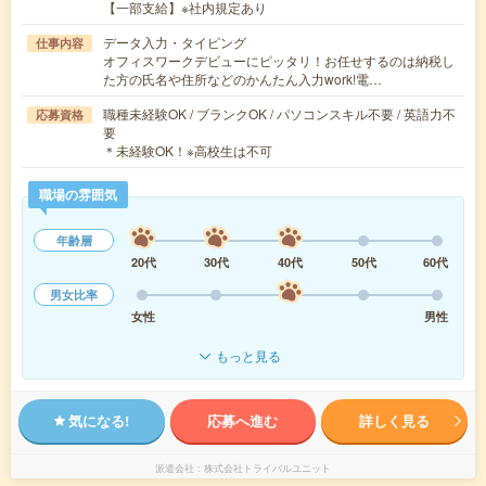
【一部支給】※社内規定あり
データ入力・タイピング
仕事内容
オフィスワークデビューにピッタリ！お任せするのは納税し
た方の氏名や住所などのかんたん入力work!電…
職種未経験OK / ブランクOK / パソコンスキル不要 / 英語力不
応募資格
要
＊未経験OK！※高校生は不可
職場の雰囲気
年齢層
20代
30代
40代
50代
60代
男女比率
女性
男性
もっと見る
気になる!
応募へ進む
詳しく見る
派遣会社
株式会社トライバルユニット