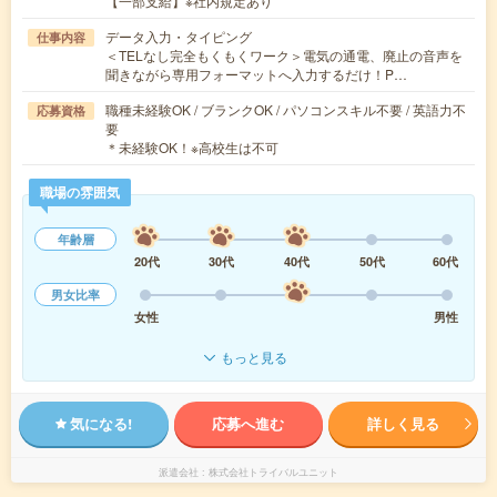
【一部支給】※社内規定あり
データ入力・タイピング
仕事内容
＜TELなし完全もくもくワーク＞電気の通電、廃止の音声を
聞きながら専用フォーマットへ入力するだけ！P…
職種未経験OK / ブランクOK / パソコンスキル不要 / 英語力不
応募資格
要
＊未経験OK！※高校生は不可
職場の雰囲気
年齢層
20代
30代
40代
50代
60代
男女比率
女性
男性
もっと見る
気になる!
応募へ進む
詳しく見る
派遣会社
株式会社トライバルユニット