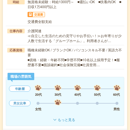
無資格未経験：時給1300円～ ■週払いOK ■扶養内OK ■
時給
日収1万400円以上
交通費
交通費全額支給
介護関連
仕事内容
≪自立した生活のための見守りやお手伝い！≫お年寄りが少
人数で生活する「グループホーム」。利用者さんが…
職種未経験OK / ブランクOK / パソコンスキル不要 / 英語力不
応募資格
要
■資格・経験・年齢不問■学歴不問■10名以上採用予定！■履
歴書不要■面談確約■社会保険完備■社員登用…
職場の雰囲気
年齢層
20代
30代
40代
50代
60代
男女比率
女性
男性
もっと見る