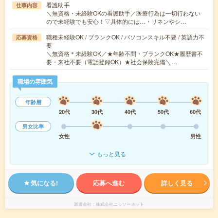
看護助手
仕事内容
＼無資格・未経験OKの看護助手／医療行為は一切行わない
ので未経験でも安心！▽具体的には…・リネンやシ…
職種未経験OK / ブランクOK / パソコンスキル不要 / 英語力不
応募資格
要
＼無資格＊未経験OK／★年齢不問・ブランクOK★履歴書不
要・来社不要（電話登録OK）★社会保険完備＼…
職場の雰囲気
年齢層
20代
30代
40代
50代
60代
男女比率
女性
男性
もっと見る
気になる!
応募へ進む
詳しく見る
派遣会社
株式会社ニッソーネット