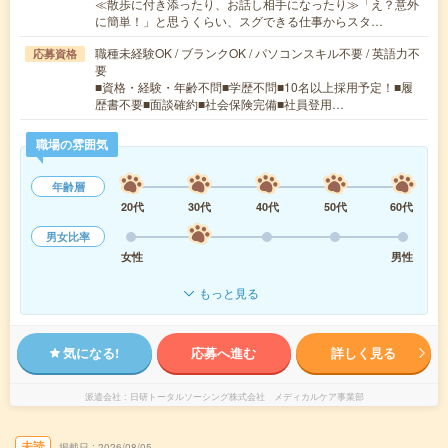
≪散歩に付き添ったり、お話し相手になったり≫「え？意外
に簡単！」と思うくらい、スグできる仕事からスタ…
職種未経験OK / ブランクOK / パソコンスキル不要 / 英語力不
応募資格
要
■資格・経験・年齢不問■学歴不問■10名以上採用予定！■履
歴書不要■面談確約■社会保険完備■社員登用…
職場の雰囲気
年齢層
20代
30代
40代
50代
60代
男女比率
女性
男性
もっと見る
気になる!
応募へ進む
詳しく見る
派遣会社
日研トータルソーシング株式会社 メディカルケア事業部
未読
掲載日
2026/08/05