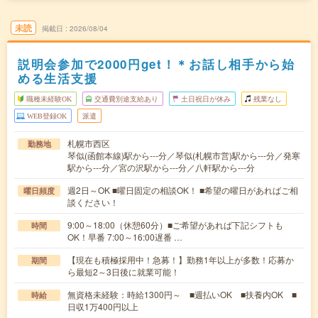
未読
掲載日
2026/08/04
説明会参加で2000円get！＊お話し相手から始
める生活支援
職種未経験OK
交通費別途支給あり
土日祝日が休み
残業なし
WEB登録OK
派遣
札幌市西区
勤務地
琴似(函館本線)駅から---分／琴似(札幌市営)駅から---分／発寒
駅から---分／宮の沢駅から---分／八軒駅から---分
週2日～OK ■曜日固定の相談OK！ ■希望の曜日があればご相
曜日頻度
談ください！
9:00～18:00（休憩60分）■ご希望があれば下記シフトも
時間
OK！早番 7:00～16:00遅番 …
【現在も積極採用中！急募！】勤務1年以上が多数！応募か
期間
ら最短2～3日後に就業可能！
無資格未経験：時給1300円～ ■週払いOK ■扶養内OK ■
時給
日収1万400円以上