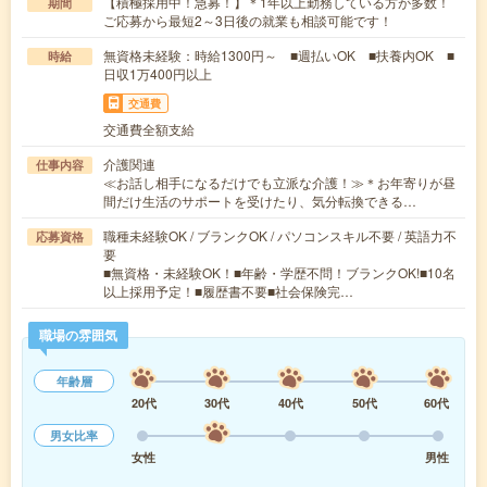
【積極採用中！急募！】＊1年以上勤務している方が多数！
期間
ご応募から最短2～3日後の就業も相談可能です！
無資格未経験：時給1300円～ ■週払いOK ■扶養内OK ■
時給
日収1万400円以上
交通費
交通費全額支給
介護関連
仕事内容
≪お話し相手になるだけでも立派な介護！≫＊お年寄りが昼
間だけ生活のサポートを受けたり、気分転換できる…
職種未経験OK / ブランクOK / パソコンスキル不要 / 英語力不
応募資格
要
■無資格・未経験OK！■年齢・学歴不問！ブランクOK!■10名
以上採用予定！■履歴書不要■社会保険完…
職場の雰囲気
年齢層
20代
30代
40代
50代
60代
男女比率
女性
男性