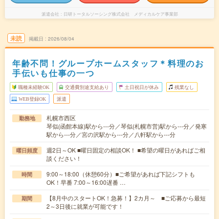
派遣会社
日研トータルソーシング株式会社 メディカルケア事業部
未読
掲載日
2026/08/04
年齢不問！グループホームスタッフ＊料理のお
手伝いも仕事の一つ
職種未経験OK
交通費別途支給あり
土日祝日が休み
残業なし
WEB登録OK
派遣
札幌市西区
勤務地
琴似(函館本線)駅から---分／琴似(札幌市営)駅から---分／発寒
駅から---分／宮の沢駅から---分／八軒駅から---分
週2日～OK ■曜日固定の相談OK！ ■希望の曜日があればご相
曜日頻度
談ください！
9:00～18:00（休憩60分）■ご希望があれば下記シフトも
時間
OK！早番 7:00～16:00遅番 …
【8月中のスタートOK！急募！】2カ月～ ■ご応募から最短
期間
2～3日後に就業が可能です！