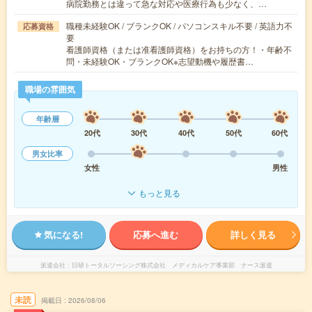
病院勤務とは違って急な対応や医療行為も少なく、…
職種未経験OK / ブランクOK / パソコンスキル不要 / 英語力不
応募資格
要
看護師資格（または准看護師資格）をお持ちの方！・年齢不
問・未経験OK・ブランクOK※志望動機や履歴書…
職場の雰囲気
年齢層
20代
30代
40代
50代
60代
男女比率
女性
男性
もっと見る
気になる!
応募へ進む
詳しく見る
派遣会社
日研トータルソーシング株式会社 メディカルケア事業部 ナース派遣
未読
掲載日
2026/08/06