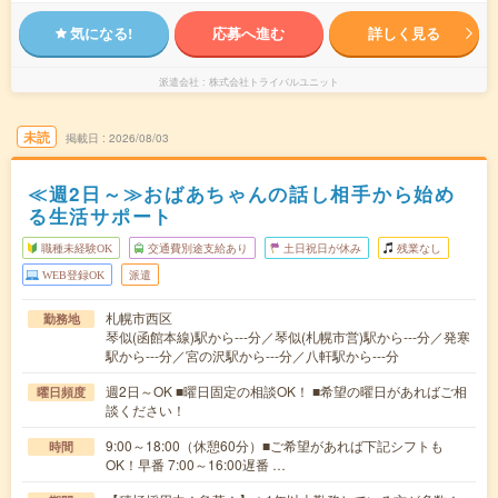
気になる!
応募へ進む
詳しく見る
派遣会社
株式会社トライバルユニット
未読
掲載日
2026/08/03
≪週2日～≫おばあちゃんの話し相手から始め
る生活サポート
職種未経験OK
交通費別途支給あり
土日祝日が休み
残業なし
WEB登録OK
派遣
札幌市西区
勤務地
琴似(函館本線)駅から---分／琴似(札幌市営)駅から---分／発寒
駅から---分／宮の沢駅から---分／八軒駅から---分
週2日～OK ■曜日固定の相談OK！ ■希望の曜日があればご相
曜日頻度
談ください！
9:00～18:00（休憩60分）■ご希望があれば下記シフトも
時間
OK！早番 7:00～16:00遅番 …