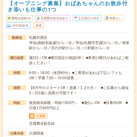
【オープニング募集】おばあちゃんのお散歩付
き添いも仕事の1つ
職種未経験OK
交通費別途支給あり
土日祝日が休み
残業なし
WEB登録OK
派遣
札幌市西区
勤務地
琴似(函館本線)駅から---分／琴似(札幌市営)駅から---分／発寒
駅から---分／宮の沢駅から---分／八軒駅から---分
週2日～OK ■曜日固定の相談OK！ ■希望の曜日があればご相
曜日頻度
談ください！
9:00～18:00（休憩60分）■ご希望があれば下記シフトも
時間
OK！早番 7:00～16:00遅番 …
【8月中のスタートOK！急募！】2カ月～ ■ご応募から最短
期間
2～3日後に就業が可能です！
無資格未経験：時給1300円～ ■週払いOK ■扶養内OK ■
時給
日収1万400円以上
交通費
交通費全額支給
介護関連
仕事内容