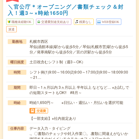
＼官公庁＊オープニング／書類チェック＆封
入！週3～×時給1650円
職種未経験OK
交通費別途支給あり
残業なし
WEB登録OK
派遣
札幌市西区
勤務地
琴似(函館本線)駅から徒歩5分／琴似(札幌市営)駅から徒歩5
分／発寒南駅から徒歩5分／宮の沢駅から徒歩5分
土日祝含むシフト制（週3～OK）
曜日頻度
シフト例(1)9:00～16:00(2)9:00～17:00(3)9:00～18:009:00
時間
～21…
即日～1ヵ月以内 3ヵ月以上 半年以上 などなど… ※お試しで
期間
の短期スタートもOK!! #8月～
時給1,650円～ ※日払い・週払い・月払いを選択可能
時給
交通費
【一部支給】※社内規定あり
データ入力・タイピング
仕事内容
.。〇書類のチェックや封入作業〇。.書類に間違えがないか
確認するのがメインモクモク×オフィスワークの…