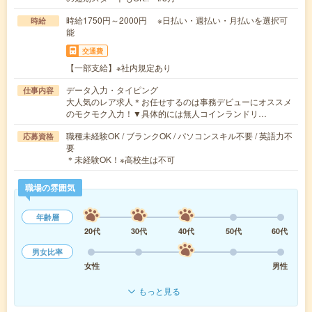
時給1750円～2000円 ※日払い・週払い・月払いを選択可
時給
能
交通費
【一部支給】※社内規定あり
データ入力・タイピング
仕事内容
大人気のレア求人＊お任せするのは事務デビューにオススメ
のモクモク入力！▼具体的には無人コインランドリ…
職種未経験OK / ブランクOK / パソコンスキル不要 / 英語力不
応募資格
要
＊未経験OK！※高校生は不可
職場の雰囲気
年齢層
20代
30代
40代
50代
60代
男女比率
女性
男性
もっと見る