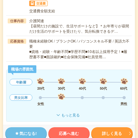
交通費
交通費全額支給
介護関連
仕事内容
【昼間だけの施設で、生活サポートなど】＊お年寄りが昼間
だけ生活のサポートを受けたり、気分転換できるデ…
職種未経験OK / ブランクOK / パソコンスキル不要 / 英語力不
応募資格
要
■資格・経験・年齢不問■学歴不問■10名以上採用予定！■履
歴書不要■面談確約■社会保険完備■社員登用…
職場の雰囲気
年齢層
20代
30代
40代
50代
60代
男女比率
女性
男性
もっと見る
気になる!
応募へ進む
詳しく見る