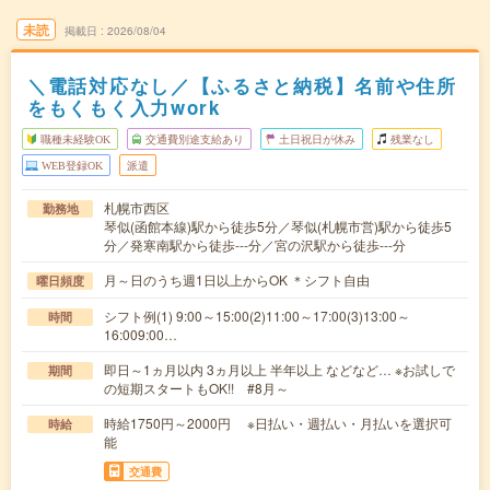
未読
掲載日
2026/08/04
＼電話対応なし／【ふるさと納税】名前や住所
をもくもく入力work
職種未経験OK
交通費別途支給あり
土日祝日が休み
残業なし
WEB登録OK
派遣
札幌市西区
勤務地
琴似(函館本線)駅から徒歩5分／琴似(札幌市営)駅から徒歩5
分／発寒南駅から徒歩---分／宮の沢駅から徒歩---分
月～日のうち週1日以上からOK ＊シフト自由
曜日頻度
シフト例(1) 9:00～15:00(2)11:00～17:00(3)13:00～
時間
16:009:00…
即日～1ヵ月以内 3ヵ月以上 半年以上 などなど… ※お試しで
期間
の短期スタートもOK!! #8月～
時給1750円～2000円 ※日払い・週払い・月払いを選択可
時給
能
交通費