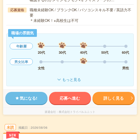
職種未経験OK / ブランクOK / パソコンスキル不要 / 英語力不
応募資格
要
＊未経験OK！※高校生は不可
職場の雰囲気
年齢層
20代
30代
40代
50代
60代
男女比率
女性
男性
もっと見る
気になる!
応募へ進む
詳しく見る
派遣会社
株式会社トライバルユニット
未読
掲載日
2026/08/06
NEW