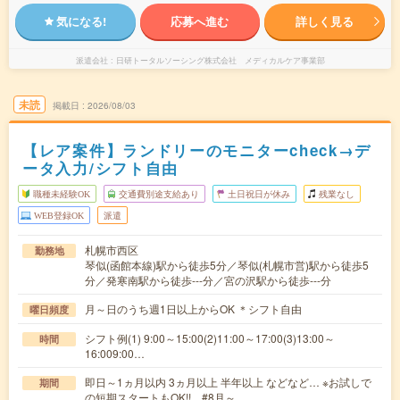
気になる!
応募へ進む
詳しく見る
派遣会社
日研トータルソーシング株式会社 メディカルケア事業部
未読
掲載日
2026/08/03
【レア案件】ランドリーのモニターcheck→デ
ータ入力/シフト自由
職種未経験OK
交通費別途支給あり
土日祝日が休み
残業なし
WEB登録OK
派遣
札幌市西区
勤務地
琴似(函館本線)駅から徒歩5分／琴似(札幌市営)駅から徒歩5
分／発寒南駅から徒歩---分／宮の沢駅から徒歩---分
月～日のうち週1日以上からOK ＊シフト自由
曜日頻度
シフト例(1) 9:00～15:00(2)11:00～17:00(3)13:00～
時間
16:009:00…
即日～1ヵ月以内 3ヵ月以上 半年以上 などなど… ※お試しで
期間
の短期スタートもOK!! #8月～