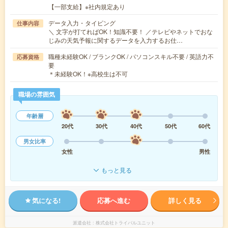
【一部支給】※社内規定あり
データ入力・タイピング
仕事内容
＼ 文字が打てればOK！知識不要！ ／テレビやネットでおな
じみの天気予報に関するデータを入力するお仕…
職種未経験OK / ブランクOK / パソコンスキル不要 / 英語力不
応募資格
要
＊未経験OK！※高校生は不可
職場の雰囲気
年齢層
20代
30代
40代
50代
60代
男女比率
女性
男性
もっと見る
気になる!
応募へ進む
詳しく見る
派遣会社
株式会社トライバルユニット