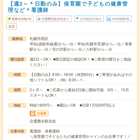
【週2～＊日勤のみ】保育園で子どもの健康管
理など＊看護師
職種未経験OK
交通費別途支給あり
土日祝日が休み
WEB登録OK
派遣
札幌市西区
勤務地
琴似(函館本線)駅から---分／琴似(札幌市営)駅から---分／発寒
駅から---分／宮の沢駅から---分／八軒駅から---分
週2日～OK！ ■曜日固定の相談OK！ ■ご希望の曜日をご相談
曜日頻度
ください！
【日勤のみ】9:00～18:00（休憩60分）■ご希望があればその
時間
他シフトもOK！（例）8:30～1…
2ヶ月～ ■ご応募から最短3日後に開始可能 9月～、10月
期間
スタートもOK！
時給1900円～ ■週払いOK ■日収1万5200円以上
時給
交通費
交通費全額支給
看護師・准看護師
仕事内容
＼保育園で子どもたちの健康管理がメインのお仕事です！／