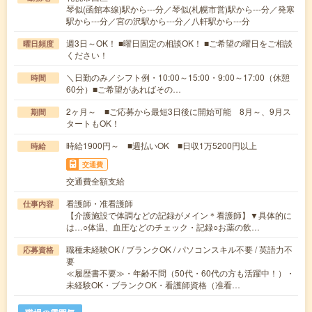
琴似(函館本線)駅から---分／琴似(札幌市営)駅から---分／発寒
駅から---分／宮の沢駅から---分／八軒駅から---分
週3日～OK！ ■曜日固定の相談OK！ ■ご希望の曜日をご相談
曜日頻度
ください！
＼日勤のみ／シフト例・10:00～15:00・9:00～17:00（休憩
時間
60分）■ご希望があればその…
2ヶ月～ ■ご応募から最短3日後に開始可能 8月～、9月ス
期間
タートもOK！
時給1900円～ ■週払いOK ■日収1万5200円以上
時給
交通費
交通費全額支給
看護師・准看護師
仕事内容
【介護施設で体調などの記録がメイン＊看護師】▼具体的に
は…○体温、血圧などのチェック・記録○お薬の飲…
職種未経験OK / ブランクOK / パソコンスキル不要 / 英語力不
応募資格
要
≪履歴書不要≫・年齢不問（50代・60代の方も活躍中！）・
未経験OK・ブランクOK・看護師資格（准看…