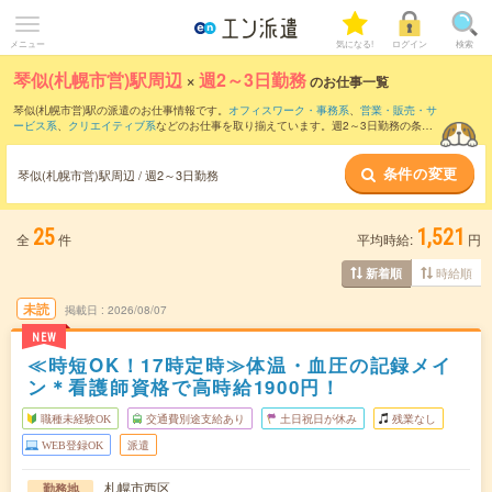
メニュー
気になる!
ログイン
検索
琴似(札幌市営)駅周辺
×
週2～3日勤務
のお仕事一覧
琴似(札幌市営)駅の派遣のお仕事情報です。
オフィスワーク・事務系
、
営業・販売・サ
ービス系
、
クリエイティブ系
などのお仕事を取り揃えています。週2～3日勤務の条件
の他に、
交通費別途支給あり
、
職種未経験OK
、
友だちと一緒の応募OK
などのこだわ
り条件も取り揃えています。
条件の変更
琴似(札幌市営)駅周辺 / 週2～3日勤務
25
1,521
全
件
平均時給:
円
時給順
新着順
未読
掲載日
2026/08/07
NEW
≪時短OK！17時定時≫体温・血圧の記録メイ
ン＊看護師資格で高時給1900円！
職種未経験OK
交通費別途支給あり
土日祝日が休み
残業なし
WEB登録OK
派遣
札幌市西区
勤務地