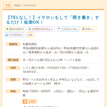
未読
掲載日
2026/08/04
【TELなし！】イヤホンをして「聞き書き」す
るだけ！短期OK！
職種未経験OK
交通費別途支給あり
土日祝日が休み
残業なし
WEB登録OK
派遣
札幌市西区
勤務地
琴似(函館本線)駅から徒歩5分／琴似(札幌市営)駅から徒歩5
分／発寒南駅から徒歩---分／宮の沢駅から徒歩---分
月～日のうち週1日以上からOK ＊シフト自由
曜日頻度
シフト例(1) 9:00～15:00(2)11:00～17:00(3)13:00～
時間
16:0010:0…
即日～1ヵ月以内 3ヵ月以上 半年以上 などなど… ※お試しで
期間
の短期スタートもOK!! #8月～
時給1700円～2000円 ※日払い・週払い・月払いを選択可
時給
能
交通費