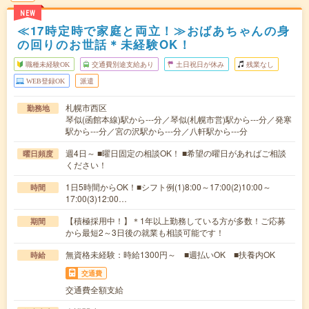
NEW
≪17時定時で家庭と両立！≫おばあちゃんの身
の回りのお世話＊未経験OK！
職種未経験OK
交通費別途支給あり
土日祝日が休み
残業なし
WEB登録OK
派遣
札幌市西区
勤務地
琴似(函館本線)駅から---分／琴似(札幌市営)駅から---分／発寒
駅から---分／宮の沢駅から---分／八軒駅から---分
週4日～ ■曜日固定の相談OK！ ■希望の曜日があればご相談
曜日頻度
ください！
1日5時間からOK！■シフト例(1)8:00～17:00(2)10:00～
時間
17:00(3)12:00…
【積極採用中！】＊1年以上勤務している方が多数！ご応募
期間
から最短2～3日後の就業も相談可能です！
無資格未経験：時給1300円～ ■週払いOK ■扶養内OK
時給
交通費
交通費全額支給