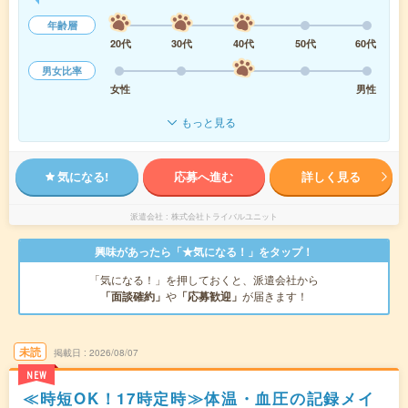
年齢層
20代
30代
40代
50代
60代
男女比率
女性
男性
もっと見る
気になる!
応募へ進む
詳しく見る
派遣会社
株式会社トライバルユニット
興味があったら「★気になる！」をタップ！
「気になる！」を押しておくと、派遣会社から
「面談確約」
や
「応募歓迎」
が届きます！
未読
掲載日
2026/08/07
NEW
≪時短OK！17時定時≫体温・血圧の記録メイ