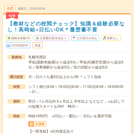
未読
掲載日
2026/08/06
NEW
【教材などの校閲チェック】知識＆経験必要な
し！高時給×日払いOK＊履歴書不要
職種未経験OK
交通費別途支給あり
土日祝日が休み
残業なし
WEB登録OK
派遣
札幌市西区
勤務地
琴似(函館本線)駅から徒歩5分／琴似(札幌市営)駅から徒歩5
分／発寒南駅から徒歩5分／宮の沢駅から徒歩5分
月～日のうち週3日以上からOK ＊シフト自由
曜日頻度
シフト例(1)9:00～16:00(2)9:00～17:00(3)9:00～18:009:00
時間
～21…
即日～1ヵ月以内 3ヵ月以上 半年以上 などなど… ※お試しで
期間
の短期スタートもOK!! #8月～
時給1650円 ※日払い・週払い・月払いを選択可能
時給
交通費
【一部支給】※社内規定あり