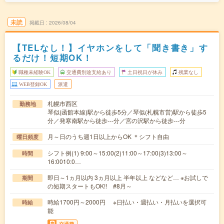
未読
掲載日
2026/08/04
【TELなし！】イヤホンをして「聞き書き」す
るだけ！短期OK！
職種未経験OK
交通費別途支給あり
土日祝日が休み
残業なし
WEB登録OK
派遣
札幌市西区
勤務地
琴似(函館本線)駅から徒歩5分／琴似(札幌市営)駅から徒歩5
分／発寒南駅から徒歩---分／宮の沢駅から徒歩---分
月～日のうち週1日以上からOK ＊シフト自由
曜日頻度
シフト例(1) 9:00～15:00(2)11:00～17:00(3)13:00～
時間
16:0010:0…
即日～1ヵ月以内 3ヵ月以上 半年以上 などなど… ※お試しで
期間
の短期スタートもOK!! #8月～
時給1700円～2000円 ※日払い・週払い・月払いを選択可
時給
能