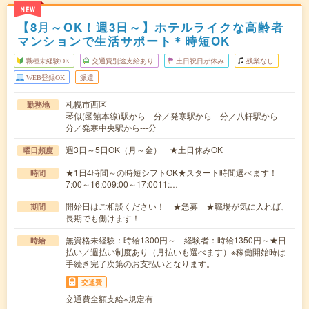
NEW
【8月～OK！週3日～】ホテルライクな高齢者
マンションで生活サポート＊時短OK
職種未経験OK
交通費別途支給あり
土日祝日が休み
残業なし
WEB登録OK
派遣
札幌市西区
勤務地
琴似(函館本線)駅から---分／発寒駅から---分／八軒駅から---
分／発寒中央駅から---分
週3日～5日OK（月～金） ★土日休みOK
曜日頻度
★1日4時間～の時短シフトOK★スタート時間選べます！
時間
7:00～16:009:00～17:0011:…
開始日はご相談ください！ ★急募 ★職場が気に入れば、
期間
長期でも働けます！
無資格未経験：時給1300円～ 経験者：時給1350円～★日
時給
払い／週払い制度あり（月払いも選べます）※稼働開始時は
手続き完了次第のお支払いとなります。
交通費
交通費全額支給※規定有