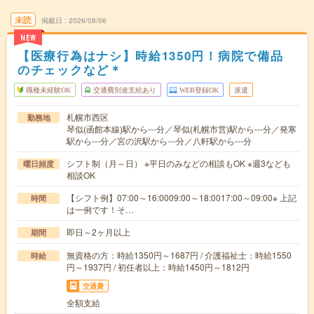
未読
掲載日
2026/08/06
NEW
【医療行為はナシ】時給1350円！病院で備品
のチェックなど＊
職種未経験OK
交通費別途支給あり
WEB登録OK
派遣
札幌市西区
勤務地
琴似(函館本線)駅から---分／琴似(札幌市営)駅から---分／発寒
駅から---分／宮の沢駅から---分／八軒駅から---分
シフト制（月～日） ※平日のみなどの相談もOK ※週3なども
曜日頻度
相談OK
【シフト例】07:00～16:0009:00～18:0017:00～09:00※ 上記
時間
は一例です！そ…
即日～2ヶ月以上
期間
無資格の方：時給1350円～1687円 / 介護福祉士：時給1550
時給
円～1937円 / 初任者以上：時給1450円～1812円
交通費
全額支給