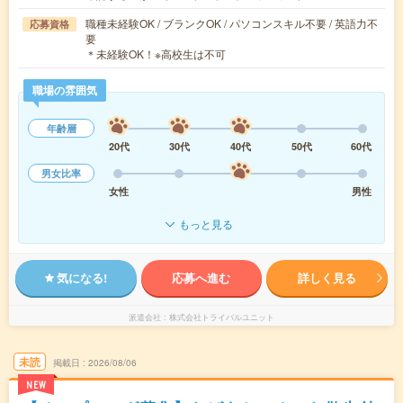
職種未経験OK / ブランクOK / パソコンスキル不要 / 英語力不
応募資格
要
＊未経験OK！※高校生は不可
職場の雰囲気
年齢層
20代
30代
40代
50代
60代
男女比率
女性
男性
もっと見る
気になる!
応募へ進む
詳しく見る
派遣会社
株式会社トライバルユニット
未読
掲載日
2026/08/06
NEW