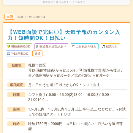
派遣会社
株式会社トライバルユニット
未読
掲載日
2026/08/04
【WEB面談で完結〇】天気予報のカンタン入
力！短時間OK！日払い
職種未経験OK
交通費別途支給あり
土日祝日が休み
残業なし
WEB登録OK
派遣
札幌市西区
勤務地
琴似(函館本線)駅から徒歩5分／琴似(札幌市営)駅から徒歩5
分／発寒南駅から徒歩---分／宮の沢駅から徒歩---分
月～日のうち週1日以上からOK ＊シフト自由
曜日頻度
シフト例(1)10:00～16:00(2)13:00～19:00(3)15:00～
時間
21:0010:0…
1か月以内 1ヵ月以内 3ヵ月以上 半年以上 などなど… ※お試
期間
しでの短期スタートもOK!!
時給1750円～2000円 ※日払い・週払い・月払いを選択可
時給
能