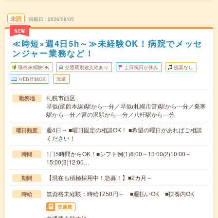
未読
掲載日
2026/08/05
NEW
≪時短×週4日5h～≫未経験OK！病院でメッセ
ンジャー業務など！
職種未経験OK
交通費別途支給あり
土日祝日が休み
残業なし
WEB登録OK
派遣
札幌市西区
勤務地
琴似(函館本線)駅から---分／琴似(札幌市営)駅から---分／発寒
駅から---分／宮の沢駅から---分／八軒駅から---分
週4日～ ■曜日固定の相談OK！ ■希望の曜日があればご相談
曜日頻度
ください！
1日5時間からOK！■シフト例(1)8:00～13:00(2)10:00～
時間
15:00(3)12:00…
【現在も積極採用中！急募！】■2カ月～
期間
無資格未経験：時給1250円～ ■週払いOK ■扶養内OK
時給
交通費