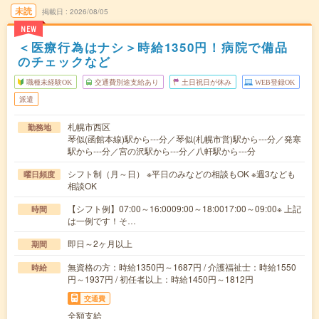
未読
掲載日
2026/08/05
NEW
＜医療行為はナシ＞時給1350円！病院で備品
のチェックなど
職種未経験OK
交通費別途支給あり
土日祝日が休み
WEB登録OK
派遣
札幌市西区
勤務地
琴似(函館本線)駅から---分／琴似(札幌市営)駅から---分／発寒
駅から---分／宮の沢駅から---分／八軒駅から---分
シフト制（月～日） ※平日のみなどの相談もOK ※週3なども
曜日頻度
相談OK
【シフト例】07:00～16:0009:00～18:0017:00～09:00※ 上記
時間
は一例です！そ…
即日～2ヶ月以上
期間
無資格の方：時給1350円～1687円 / 介護福祉士：時給1550
時給
円～1937円 / 初任者以上：時給1450円～1812円
交通費
全額支給