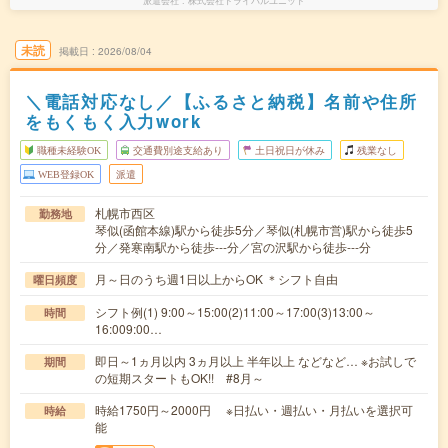
派遣会社
株式会社トライバルユニット
未読
掲載日
2026/08/04
＼電話対応なし／【ふるさと納税】名前や住所
をもくもく入力work
職種未経験OK
交通費別途支給あり
土日祝日が休み
残業なし
WEB登録OK
派遣
札幌市西区
勤務地
琴似(函館本線)駅から徒歩5分／琴似(札幌市営)駅から徒歩5
分／発寒南駅から徒歩---分／宮の沢駅から徒歩---分
月～日のうち週1日以上からOK ＊シフト自由
曜日頻度
シフト例(1) 9:00～15:00(2)11:00～17:00(3)13:00～
時間
16:009:00…
即日～1ヵ月以内 3ヵ月以上 半年以上 などなど… ※お試しで
期間
の短期スタートもOK!! #8月～
時給1750円～2000円 ※日払い・週払い・月払いを選択可
時給
能