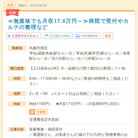
未読
掲載日
2026/08/06
NEW
≪無資格でも月収17.6万円～≫病院で受付やカ
ルテの整理など
交通費別途支給あり
土日祝日が休み
WEB登録OK
派遣
札幌市西区
勤務地
琴似(函館本線)駅から---分／琴似(札幌市営)駅から---分／発寒
駅から---分／宮の沢駅から---分／八軒駅から---分
【土日祝休みOK】月～金曜日の間で週5日の希望シフト制
曜日頻度
8:00～17:009:00～18:00など※ご希望の時間帯をご相談くだ
時間
さい。
2ヶ月～OK ※スタート日はお気軽にご相談ください！
期間
時給1100円～ ■月収17.6万円～（日収8800円×20日）
時給
交通費
交通費規定内支給
医療事務・病院受付
仕事内容
／看護師さん、お医者さんの“縁の下の力持ち”医療事務のお