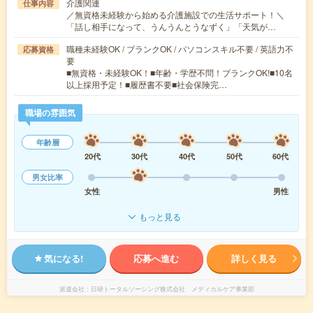
介護関連
仕事内容
／無資格未経験から始める介護施設での生活サポート！＼
「話し相手になって、うんうんとうなずく」「天気が…
職種未経験OK / ブランクOK / パソコンスキル不要 / 英語力不
応募資格
要
■無資格・未経験OK！■年齢・学歴不問！ブランクOK!■10名
以上採用予定！■履歴書不要■社会保険完…
職場の雰囲気
年齢層
20代
30代
40代
50代
60代
男女比率
女性
男性
もっと見る
気になる!
応募へ進む
詳しく見る
派遣会社
日研トータルソーシング株式会社 メディカルケア事業部