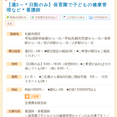
【週2～＊日勤のみ】保育園で子どもの健康管
理など＊看護師
職種未経験OK
交通費別途支給あり
土日祝日が休み
WEB登録OK
派遣
札幌市西区
勤務地
琴似(函館本線)駅から---分／琴似(札幌市営)駅から---分／発寒
駅から---分／宮の沢駅から---分／八軒駅から---分
週2日～OK！ ■曜日固定の相談OK！ ■ご希望の曜日をご相談
曜日頻度
ください！
【日勤のみ】9:00～18:00（休憩60分）■ご希望があればその
時間
他シフトもOK！（例）8:30～1…
2ヶ月～ ■ご応募から最短3日後に開始可能 9月～、10月
期間
スタートもOK！
時給1900円～ ■週払いOK ■日収1万5200円以上
時給
交通費
交通費全額支給
看護師・准看護師
仕事内容
＼保育園で子どもたちの健康管理がメインのお仕事です！／