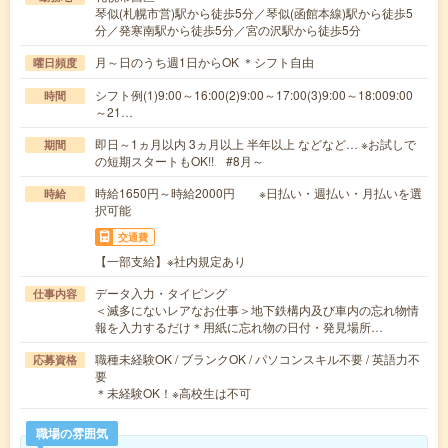
琴似(札幌市営)駅から徒歩5分／琴似(函館本線)駅から徒歩5
分／発寒南駅から徒歩5分／宮の沢駅から徒歩5分
月～日のうち週1日からOK ＊シフト自由
曜日頻度
シフト例(1)9:00～16:00(2)9:00～17:00(3)9:00～18:009:00
時間
～21…
即日～1ヵ月以内 3ヵ月以上 半年以上 などなど… ※お試しで
期間
の短期スタートもOK!! #8月～
時給1650円～時給2000円 ※日払い・週払い・月払いを選
時給
択可能
交通費
【一部支給】※社内規定あり
データ入力・タイピング
仕事内容
＜滅多にないレアなお仕事＞地下鉄構内及び車内の忘れ物情
報を入力するだけ＊用紙に忘れ物の日付・発見場所…
職種未経験OK / ブランクOK / パソコンスキル不要 / 英語力不
応募資格
要
＊未経験OK！※高校生は不可
職場の雰囲気