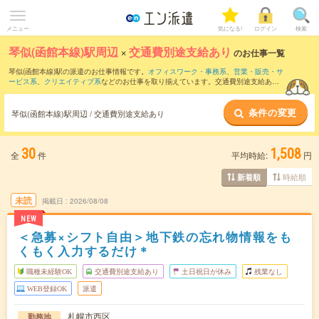
メニュー
気になる!
ログイン
検索
琴似(函館本線)駅周辺
×
交通費別途支給あり
のお仕事一覧
琴似(函館本線)駅の派遣のお仕事情報です。
オフィスワーク・事務系
、
営業・販売・サ
ービス系
、
クリエイティブ系
などのお仕事を取り揃えています。交通費別途支給あり
の条件の他に、
職種未経験OK
、
友だちと一緒の応募OK
、
週4日勤務
などのこだわり条
件も取り揃えています。
条件の変更
琴似(函館本線)駅周辺 / 交通費別途支給あり
30
1,508
全
件
平均時給:
円
時給順
新着順
未読
掲載日
2026/08/08
NEW
＜急募×シフト自由＞地下鉄の忘れ物情報をも
くもく入力するだけ＊
職種未経験OK
交通費別途支給あり
土日祝日が休み
残業なし
WEB登録OK
派遣
札幌市西区
勤務地