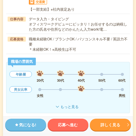
交通費
【一部支給】※社内規定あり
データ入力・タイピング
仕事内容
オフィスワークデビューにピッタリ！お任せするのは納税し
た方の氏名や住所などのかんたん入力work!電…
職種未経験OK / ブランクOK / パソコンスキル不要 / 英語力不
応募資格
要
＊未経験OK！※高校生は不可
職場の雰囲気
年齢層
20代
30代
40代
50代
60代
男女比率
女性
男性
もっと見る
気になる!
応募へ進む
詳しく見る