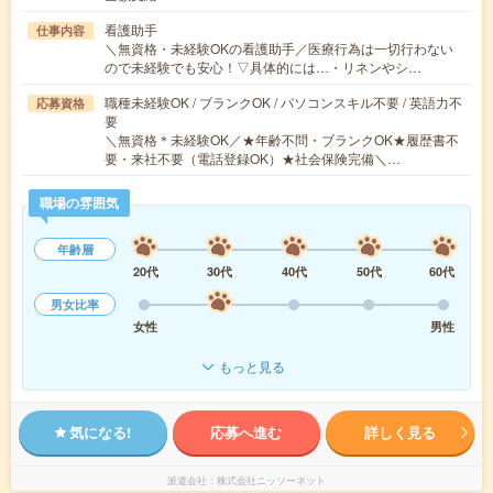
看護助手
仕事内容
＼無資格・未経験OKの看護助手／医療行為は一切行わない
ので未経験でも安心！▽具体的には…・リネンやシ…
職種未経験OK / ブランクOK / パソコンスキル不要 / 英語力不
応募資格
要
＼無資格＊未経験OK／★年齢不問・ブランクOK★履歴書不
要・来社不要（電話登録OK）★社会保険完備＼…
職場の雰囲気
年齢層
20代
30代
40代
50代
60代
男女比率
女性
男性
もっと見る
気になる!
応募へ進む
詳しく見る
派遣会社
株式会社ニッソーネット