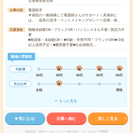
交通費全額支給
看護助手
仕事内容
▼病院の一般病棟にて看護師さんのサポート！具体的に
は、・器具の洗浄・ベットメイキングやシーツ交換・移…
職種未経験OK / ブランクOK / パソコンスキル不要 / 英語力不
応募資格
要
■無資格・未経験OK！■年齢・学歴不問！ブランクOK!■10名
以上採用予定！■履歴書不要■社会保険完…
職場の雰囲気
年齢層
20代
30代
40代
50代
60代
男女比率
女性
男性
もっと見る
気になる!
応募へ進む
詳しく見る
派遣会社
日研トータルソーシング株式会社 メディカルケア事業部