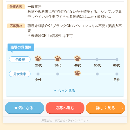
一般事務
仕事内容
教材や教科書に誤字脱字がないかを確認する、シンプルで集
中しやすいお仕事です＊≪具体的には…≫▼教材や…
職種未経験OK / ブランクOK / パソコンスキル不要 / 英語力不
応募資格
要
＊未経験OK！※高校生は不可
職場の雰囲気
年齢層
20代
30代
40代
50代
60代
男女比率
女性
男性
もっと見る
気になる!
応募へ進む
詳しく見る
派遣会社
株式会社トライバルユニット