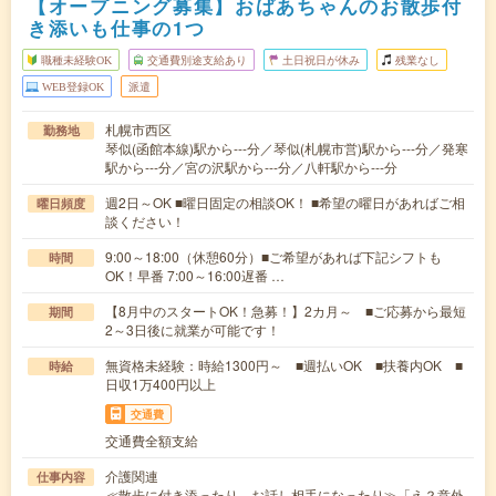
【オープニング募集】おばあちゃんのお散歩付
き添いも仕事の1つ
職種未経験OK
交通費別途支給あり
土日祝日が休み
残業なし
WEB登録OK
派遣
札幌市西区
勤務地
琴似(函館本線)駅から---分／琴似(札幌市営)駅から---分／発寒
駅から---分／宮の沢駅から---分／八軒駅から---分
週2日～OK ■曜日固定の相談OK！ ■希望の曜日があればご相
曜日頻度
談ください！
9:00～18:00（休憩60分）■ご希望があれば下記シフトも
時間
OK！早番 7:00～16:00遅番 …
【8月中のスタートOK！急募！】2カ月～ ■ご応募から最短
期間
2～3日後に就業が可能です！
無資格未経験：時給1300円～ ■週払いOK ■扶養内OK ■
時給
日収1万400円以上
交通費
交通費全額支給
介護関連
仕事内容
≪散歩に付き添ったり、お話し相手になったり≫「え？意外