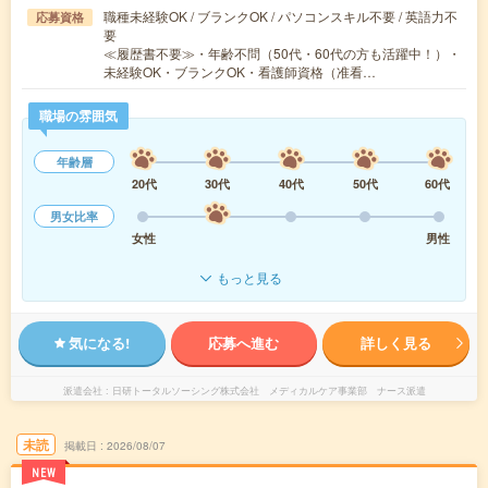
職種未経験OK / ブランクOK / パソコンスキル不要 / 英語力不
応募資格
要
≪履歴書不要≫・年齢不問（50代・60代の方も活躍中！）・
未経験OK・ブランクOK・看護師資格（准看…
職場の雰囲気
年齢層
20代
30代
40代
50代
60代
男女比率
女性
男性
もっと見る
気になる!
応募へ進む
詳しく見る
派遣会社
日研トータルソーシング株式会社 メディカルケア事業部 ナース派遣
未読
掲載日
2026/08/07
NEW