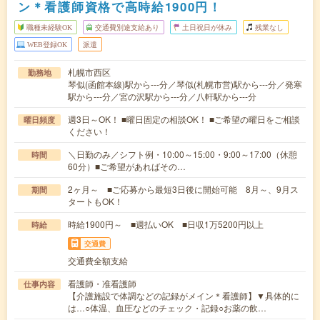
ン＊看護師資格で高時給1900円！
職種未経験OK
交通費別途支給あり
土日祝日が休み
残業なし
WEB登録OK
派遣
札幌市西区
勤務地
琴似(函館本線)駅から---分／琴似(札幌市営)駅から---分／発寒
駅から---分／宮の沢駅から---分／八軒駅から---分
週3日～OK！ ■曜日固定の相談OK！ ■ご希望の曜日をご相談
曜日頻度
ください！
＼日勤のみ／シフト例・10:00～15:00・9:00～17:00（休憩
時間
60分）■ご希望があればその…
2ヶ月～ ■ご応募から最短3日後に開始可能 8月～、9月ス
期間
タートもOK！
時給1900円～ ■週払いOK ■日収1万5200円以上
時給
交通費
交通費全額支給
看護師・准看護師
仕事内容
【介護施設で体調などの記録がメイン＊看護師】▼具体的に
は…○体温、血圧などのチェック・記録○お薬の飲…