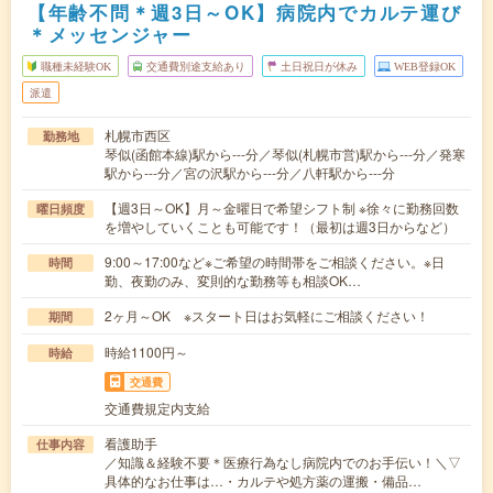
【年齢不問＊週3日～OK】病院内でカルテ運び
＊メッセンジャー
職種未経験OK
交通費別途支給あり
土日祝日が休み
WEB登録OK
派遣
札幌市西区
勤務地
琴似(函館本線)駅から---分／琴似(札幌市営)駅から---分／発寒
駅から---分／宮の沢駅から---分／八軒駅から---分
【週3日～OK】月～金曜日で希望シフト制 ※徐々に勤務回数
曜日頻度
を増やしていくことも可能です！（最初は週3日からなど）
9:00～17:00など※ご希望の時間帯をご相談ください。※日
時間
勤、夜勤のみ、変則的な勤務等も相談OK…
2ヶ月～OK ※スタート日はお気軽にご相談ください！
期間
時給1100円～
時給
交通費
交通費規定内支給
看護助手
仕事内容
／知識＆経験不要＊医療行為なし病院内でのお手伝い！＼▽
具体的なお仕事は…・カルテや処方薬の運搬・備品…