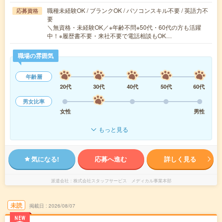
職種未経験OK / ブランクOK / パソコンスキル不要 / 英語力不
応募資格
要
＼無資格・未経験OK／※年齢不問※50代・60代の方も活躍
中！※履歴書不要・来社不要で電話相談もOK…
職場の雰囲気
年齢層
20代
30代
40代
50代
60代
男女比率
女性
男性
もっと見る
気になる!
応募へ進む
詳しく見る
派遣会社
株式会社スタッフサービス メディカル事業本部
未読
掲載日
2026/08/07
NEW