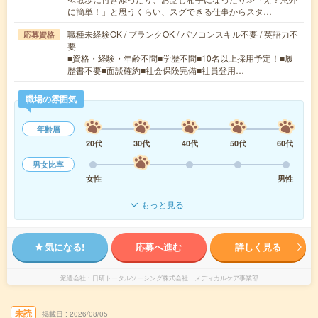
に簡単！」と思うくらい、スグできる仕事からスタ…
職種未経験OK / ブランクOK / パソコンスキル不要 / 英語力不
応募資格
要
■資格・経験・年齢不問■学歴不問■10名以上採用予定！■履
歴書不要■面談確約■社会保険完備■社員登用…
職場の雰囲気
年齢層
20代
30代
40代
50代
60代
男女比率
女性
男性
もっと見る
気になる!
応募へ進む
詳しく見る
派遣会社
日研トータルソーシング株式会社 メディカルケア事業部
未読
掲載日
2026/08/05