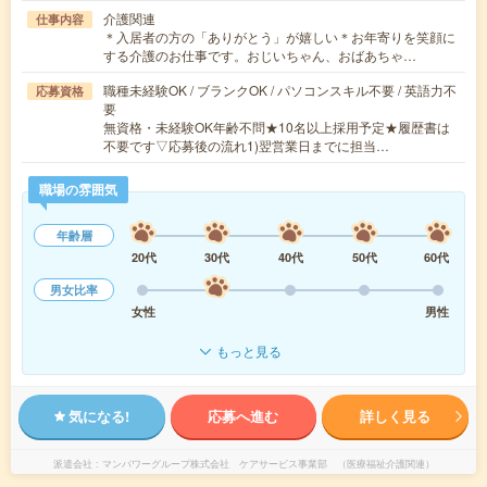
介護関連
仕事内容
＊入居者の方の「ありがとう」が嬉しい＊お年寄りを笑顔に
する介護のお仕事です。おじいちゃん、おばあちゃ…
職種未経験OK / ブランクOK / パソコンスキル不要 / 英語力不
応募資格
要
無資格・未経験OK年齢不問★10名以上採用予定★履歴書は
不要です▽応募後の流れ1)翌営業日までに担当…
職場の雰囲気
年齢層
20代
30代
40代
50代
60代
男女比率
女性
男性
もっと見る
気になる!
応募へ進む
詳しく見る
派遣会社
マンパワーグループ株式会社 ケアサービス事業部 （医療福祉介護関連）