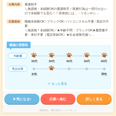
看護助手
仕事内容
＼無資格・未経験OKの看護助手／医療行為は一切行わない
ので未経験でも安心！▽具体的には…・リネンやシ…
職種未経験OK / ブランクOK / パソコンスキル不要 / 英語力不
応募資格
要
＼無資格＊未経験OK／★年齢不問・ブランクOK★履歴書不
要・来社不要（電話登録OK）★社会保険完備＼…
職場の雰囲気
年齢層
20代
30代
40代
50代
60代
男女比率
女性
男性
もっと見る
気になる!
応募へ進む
詳しく見る
派遣会社
株式会社ニッソーネット