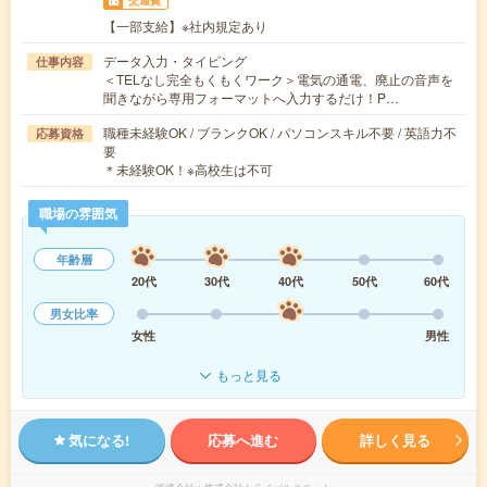
交通費
【一部支給】※社内規定あり
データ入力・タイピング
仕事内容
＜TELなし完全もくもくワーク＞電気の通電、廃止の音声を
聞きながら専用フォーマットへ入力するだけ！P…
職種未経験OK / ブランクOK / パソコンスキル不要 / 英語力不
応募資格
要
＊未経験OK！※高校生は不可
職場の雰囲気
年齢層
20代
30代
40代
50代
60代
男女比率
女性
男性
もっと見る
気になる!
応募へ進む
詳しく見る