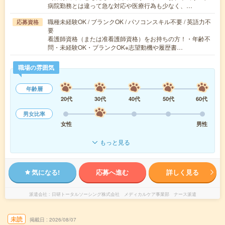
病院勤務とは違って急な対応や医療行為も少なく、…
職種未経験OK / ブランクOK / パソコンスキル不要 / 英語力不
応募資格
要
看護師資格（または准看護師資格）をお持ちの方！・年齢不
問・未経験OK・ブランクOK※志望動機や履歴書…
職場の雰囲気
年齢層
20代
30代
40代
50代
60代
男女比率
女性
男性
もっと見る
気になる!
応募へ進む
詳しく見る
派遣会社
日研トータルソーシング株式会社 メディカルケア事業部 ナース派遣
未読
掲載日
2026/08/07