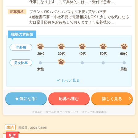
仕事になります！＼▽具体的には…・受付で患者…
ブランクOK / パソコンスキル不要 / 英語力不要
応募資格
※履歴書不要・来社不要で電話相談もOK！少しでも気になる
方は是非応募をお待ちしております！＼応募後の…
職場の雰囲気
年齢層
20代
30代
40代
50代
60代
男女比率
女性
男性
もっと見る
気になる!
応募へ進む
詳しく見る
派遣会社
株式会社スタッフサービス メディカル事業本部
未読
掲載日
2026/08/06
NEW