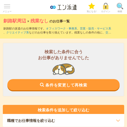
メニュー
気になる!
ログイン
検索
釧路駅周辺
×
残業なし
のお仕事一覧
釧路駅の派遣のお仕事情報です。
オフィスワーク・事務系
、
営業・販売・サービス系
、
クリエイティブ系
などのお仕事を取り揃えています。残業なしの条件の他に、
交通
費別途支給あり
、
職種未経験OK
、
友だちと一緒の応募OK
などのこだわり条件も取り
揃えています。
検索した条件に合う
お仕事がありませんでした
条件を変更して再検索
検索条件を追加して絞り込む
職種
でお仕事情報を絞り込む