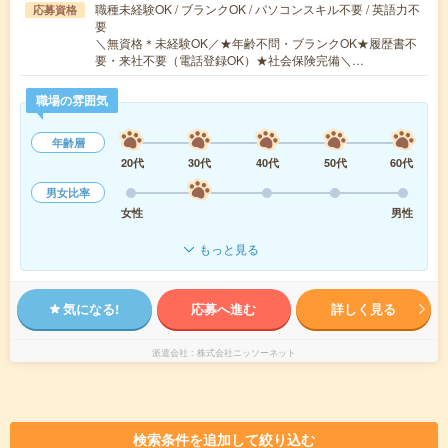
職種未経験OK / ブランクOK / パソコンスキル不要 / 英語力不
応募資格
要
＼無資格＊未経験OK／★年齢不問・ブランクOK★履歴書不
要・来社不要（電話登録OK）★社会保険完備＼…
職場の雰囲気
年齢層
20代
30代
40代
50代
60代
男女比率
女性
男性
もっと見る
気になる!
応募へ進む
詳しく見る
派遣会社
株式会社ニッソーネット
検索条件を追加して絞り込む