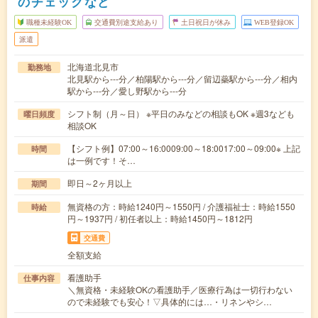
のチェックなど
職種未経験OK
交通費別途支給あり
土日祝日が休み
WEB登録OK
派遣
北海道北見市
勤務地
北見駅から---分／柏陽駅から---分／留辺蘂駅から---分／相内
駅から---分／愛し野駅から---分
シフト制（月～日） ※平日のみなどの相談もOK ※週3なども
曜日頻度
相談OK
【シフト例】07:00～16:0009:00～18:0017:00～09:00※ 上記
時間
は一例です！そ…
即日～2ヶ月以上
期間
無資格の方：時給1240円～1550円 / 介護福祉士：時給1550
時給
円～1937円 / 初任者以上：時給1450円～1812円
交通費
全額支給
看護助手
仕事内容
＼無資格・未経験OKの看護助手／医療行為は一切行わない
ので未経験でも安心！▽具体的には…・リネンやシ…