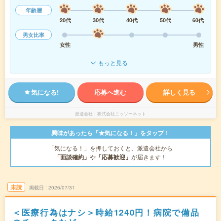
年齢層
20代
30代
40代
50代
60代
男女比率
女性
男性
もっと見る
気になる!
応募へ進む
詳しく見る
派遣会社
株式会社ニッソーネット
興味があったら「★気になる！」をタップ！
「気になる！」を押しておくと、派遣会社から
「面談確約」
や
「応募歓迎」
が届きます！
未読
掲載日
2026/07/31
＜医療行為はナシ＞時給1240円！病院で備品