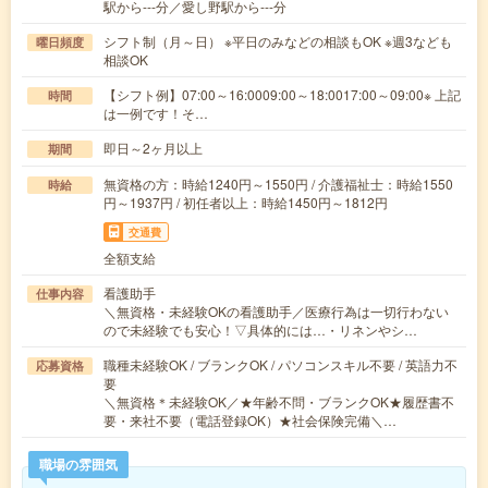
駅から---分／愛し野駅から---分
シフト制（月～日） ※平日のみなどの相談もOK ※週3なども
曜日頻度
相談OK
【シフト例】07:00～16:0009:00～18:0017:00～09:00※ 上記
時間
は一例です！そ…
即日～2ヶ月以上
期間
無資格の方：時給1240円～1550円 / 介護福祉士：時給1550
時給
円～1937円 / 初任者以上：時給1450円～1812円
交通費
全額支給
看護助手
仕事内容
＼無資格・未経験OKの看護助手／医療行為は一切行わない
ので未経験でも安心！▽具体的には…・リネンやシ…
職種未経験OK / ブランクOK / パソコンスキル不要 / 英語力不
応募資格
要
＼無資格＊未経験OK／★年齢不問・ブランクOK★履歴書不
要・来社不要（電話登録OK）★社会保険完備＼…
職場の雰囲気