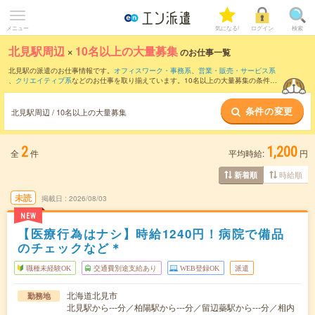
メニュー
気になる!
ログイン
検索
北見駅周辺
×
10名以上の大量募集
のお仕事一覧
北見駅の派遣のお仕事情報です。
オフィスワーク・事務系
、
営業・販売・サービス系
、
クリエイティブ系
などのお仕事を取り揃えています。10名以上の大量募集の条件の
他に、
交通費別途支給あり
、
職種未経験OK
、
友だちと一緒の応募OK
などのこだわり
条件も取り揃えています。
条件の変更
北見駅周辺 / 10名以上の大量募集
2
1,200
全
件
平均時給:
円
時給順
新着順
未読
掲載日
2026/08/03
NEW
【医療行為はナシ】時給1240円！病院で備品
のチェックなど＊
職種未経験OK
交通費別途支給あり
WEB登録OK
派遣
北海道北見市
勤務地
北見駅から---分／柏陽駅から---分／留辺蘂駅から---分／相内