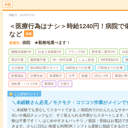
未読
掲載日
2026/07/31
＜医療行為はナシ＞時給1240円！病院
など
派遣
病院 ★勤務地選べます！
派遣先
職種未経験OK
社会人未経験OK
ブランクOK
既卒第二新卒OK
10
英語不要
履歴書不要
40～50代活躍
しゅふ歓迎
WEB登録OK
週
土日祝休
朝10時以降スタート
16時前までの仕事
17時前までの仕事
医療福祉
交費支給
車通勤可
大手
制服
日払いOK
職場が禁
自転車・バイクOK
看護師
介護士
ここがポイント！
＼未経験さん必見／モクモク・コツコツ作業がメインで
＼ 未経験でも安心してスタートできる ／病院内でのかんたんなサポ
伝いや備品チェックなど、すぐ覚えられる作業からスタートします。
験は不要です！＼ はじめやすさもバッチリ ／面談・登録はお電話で
きます。さらに日払い制度も利用OK！シフトも柔軟に相談できるの