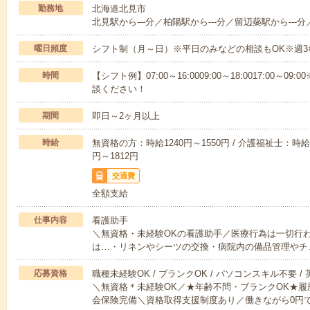
勤務地
北海道北見市
北見駅から---分／柏陽駅から---分／留辺蘂駅から---分
曜日頻度
シフト制（月～日）※平日のみなどの相談もOK※週3
時間
【シフト例】07:00～16:0009:00～18:0017:00
談ください！
期間
即日～2ヶ月以上
時給
無資格の方：時給1240円～1550円 / 介護福祉士：時給1
円～1812円
交通費
全額支給
仕事内容
看護助手
＼無資格・未経験OKの看護助手／医療行為は一切行
は…・リネンやシーツの交換・病院内の備品管理やチ
応募資格
職種未経験OK / ブランクOK / パソコンスキル不要 /
＼無資格＊未経験OK／★年齢不問・ブランクOK★履
会保険完備＼資格取得支援制度あり／働きながら0円