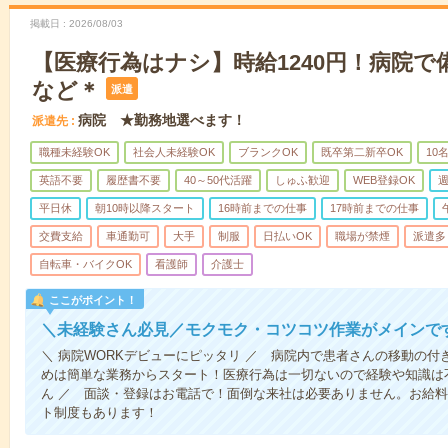
掲載日
2026/08/03
【医療行為はナシ】時給1240円！病院
など＊
派遣
病院 ★勤務地選べます！
派遣先
職種未経験OK
社会人未経験OK
ブランクOK
既卒第二新卒OK
10
英語不要
履歴書不要
40～50代活躍
しゅふ歓迎
WEB登録OK
週
平日休
朝10時以降スタート
16時前までの仕事
17時前までの仕事
交費支給
車通勤可
大手
制服
日払いOK
職場が禁煙
派遣多
自転車・バイクOK
看護師
介護士
ここがポイント！
＼未経験さん必見／モクモク・コツコツ作業がメインで
＼ 病院WORKデビューにピッタリ ／ 病院内で患者さんの移動の
めは簡単な業務からスタート！医療行為は一切ないので経験や知識は
ん ／ 面談・登録はお電話で！面倒な来社は必要ありません。お給料
ト制度もあります！