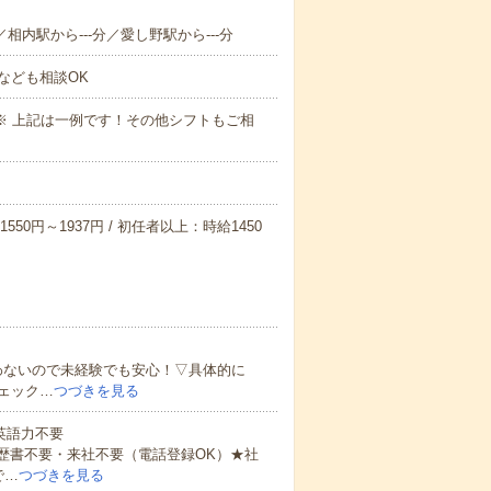
／相内駅から---分／愛し野駅から---分
なども相談OK
～09:00※ 上記は一例です！その他シフトもご相
550円～1937円 / 初任者以上：時給1450
わないので未経験でも安心！▽具体的に
ェック…
つづきを見る
 英語力不要
歴書不要・来社不要（電話登録OK）★社
で…
つづきを見る