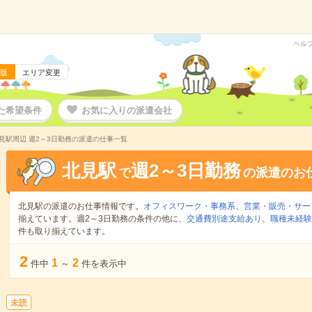
ヘル
版
エリア変更
た希望条件
お気に入りの派遣会社
見駅周辺 週2～3日勤務の派遣の仕事一覧
北見駅
週2～3日勤務
で
の派遣のお
北見駅の派遣のお仕事情報です。
オフィスワーク・事務系
、
営業・販売・サー
揃えています。週2～3日勤務の条件の他に、
交通費別途支給あり
、
職種未経験
件も取り揃えています。
2
1
2
件中
～
件を表示中
未読