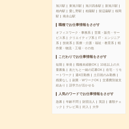
旭川駅
東旭川駅
旭川四条駅
新旭川駅
相内駅
愛し野駅
柏陽駅
留辺蘂駅
桜岡
駅
南永山駅
職種でお仕事情報をさがす
オフィスワーク・事務系
営業・販売・サー
ビス系
クリエイティブ系
IT・エンジニア
系
技術系
医療・介護・福祉・教育系
軽
作業・物流・工場・その他
こだわりでお仕事情報をさがす
短期
単発
職種未経験OK
10名以上の大
量募集
友だちと一緒の応募OK
在宅・リモ
ートワーク
週4日勤務
土日祝のみ勤務
残業なし
副業・WワークOK
交通費別途支
給あり
語学力が活かせる
人気のワードでお仕事情報をさがす
急募
年齢不問
財団法人
英語
書類チェ
ック
テレビ局
封入
大学