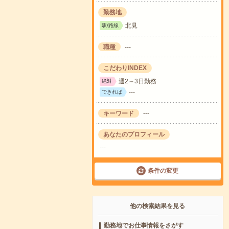
勤務地
北見
駅/路線
職種
---
こだわりINDEX
週2～3日勤務
絶対
---
できれば
キーワード
---
あなたのプロフィール
---
条件の変更
他の検索結果を見る
勤務地でお仕事情報をさがす