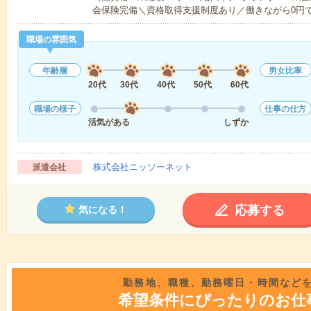
会保険完備＼資格取得支援制度あり／働きながら0円
職場の雰囲気
年齢層
男女比率
20代
30代
40代
50代
60代
職場の様子
仕事の仕方
活気がある
しずか
株式会社ニッソーネット
派遣会社
応募する
気になる！
勤務地、職種、勤務曜日・時間など
希望条件にぴったりのお仕