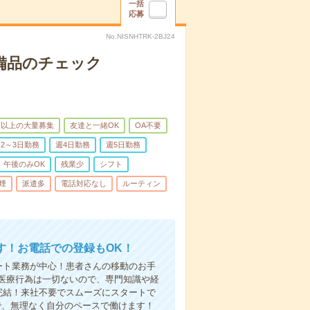
一括
応募
No.NISNHTRK-2BJ24
で備品のチェック
名以上の大量募集
友達と一緒OK
OA不要
2～3日勤務
週4日勤務
週5日勤務
午後のみOK
残業少
シフト
煙
派遣多
電話対応なし
ルーティン
す！お電話での登録もOK！
ート業務が中心！患者さんの移動のお手
医療行為は一切ないので、専門知識や経
完結！来社不要でスムーズにスタートで
で、無理なく自分のペースで働けます！