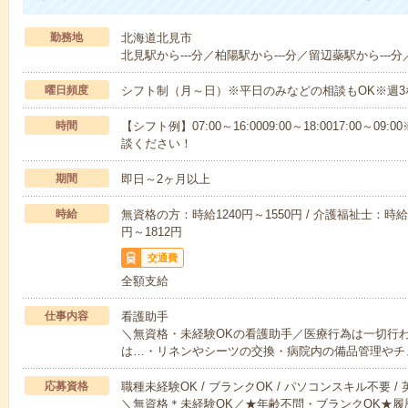
勤務地
北海道北見市
北見駅から---分／柏陽駅から---分／留辺蘂駅から---分
曜日頻度
シフト制（月～日）※平日のみなどの相談もOK※週3
時間
【シフト例】07:00～16:0009:00～18:0017:00
談ください！
期間
即日～2ヶ月以上
時給
無資格の方：時給1240円～1550円 / 介護福祉士：時給1
円～1812円
交通費
全額支給
仕事内容
看護助手
＼無資格・未経験OKの看護助手／医療行為は一切行
は…・リネンやシーツの交換・病院内の備品管理やチ
応募資格
職種未経験OK / ブランクOK / パソコンスキル不要 /
＼無資格＊未経験OK／★年齢不問・ブランクOK★履