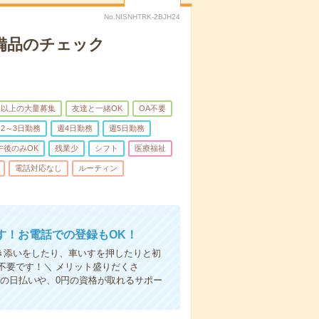
No.NISNHTRK-2BJH24
で備品のチェック
名以上の大量募集
友達と一緒OK
OA不要
2～3日勤務
週4日勤務
週5日勤務
午後のみOK
残業少
シフト
医療福祉
電話対応なし
ルーティン
す！お電話での登録もOK！
付き添いをしたり、車いすを押したりと初
不要です！＼ メリット盛りだくさ
の日払いや、0円の資格が取れるサポー