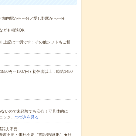
／相内駅から---分／愛し野駅から---分
なども相談OK
～09:00※ 上記は一例です！その他シフトもご相
550円～1937円 / 初任者以上：時給1450
わないので未経験でも安心！▽具体的に
ェック…
つづきを見る
 英語力不要
歴書不要・来社不要（電話登録OK）★社