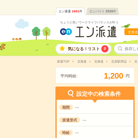
エン派遣
1601
件
エンバイト
2539
件
ちょうど良いワークライフバランスが叶う
北海道
気になる！リスト
0
保存し
派遣TOP
北海道
北海道
北見駅周辺
北
,
1
2
0
0
平均時給:
円
設定中の検索条件
期間
---
派遣形式
---
時給
---