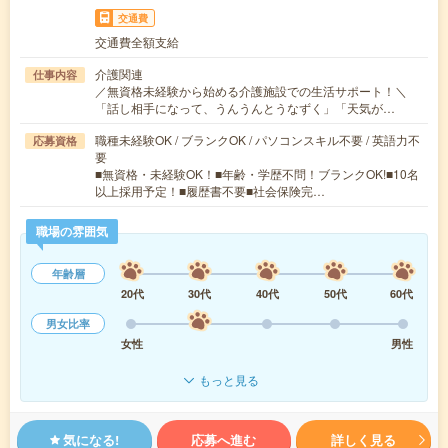
交通費
交通費全額支給
介護関連
仕事内容
／無資格未経験から始める介護施設での生活サポート！＼
「話し相手になって、うんうんとうなずく」「天気が…
職種未経験OK / ブランクOK / パソコンスキル不要 / 英語力不
応募資格
要
■無資格・未経験OK！■年齢・学歴不問！ブランクOK!■10名
以上採用予定！■履歴書不要■社会保険完…
職場の雰囲気
年齢層
20代
30代
40代
50代
60代
男女比率
女性
男性
もっと見る
気になる!
応募へ進む
詳しく見る