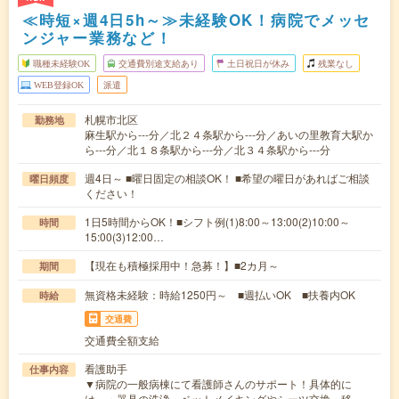
≪時短×週4日5h～≫未経験OK！病院でメッセ
ンジャー業務など！
職種未経験OK
交通費別途支給あり
土日祝日が休み
残業なし
WEB登録OK
派遣
札幌市北区
勤務地
麻生駅から---分／北２４条駅から---分／あいの里教育大駅か
ら---分／北１８条駅から---分／北３４条駅から---分
週4日～ ■曜日固定の相談OK！ ■希望の曜日があればご相談
曜日頻度
ください！
1日5時間からOK！■シフト例(1)8:00～13:00(2)10:00～
時間
15:00(3)12:00…
【現在も積極採用中！急募！】■2カ月～
期間
無資格未経験：時給1250円～ ■週払いOK ■扶養内OK
時給
交通費
交通費全額支給
看護助手
仕事内容
▼病院の一般病棟にて看護師さんのサポート！具体的に
は、・器具の洗浄・ベットメイキングやシーツ交換・移…