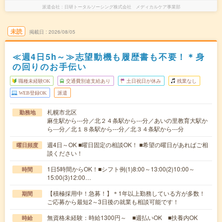
派遣会社
日研トータルソーシング株式会社 メディカルケア事業部
未読
掲載日
2026/08/05
≪週4日5h～≫志望動機も履歴書も不要！＊身
の回りのお手伝い
職種未経験OK
交通費別途支給あり
土日祝日が休み
残業なし
WEB登録OK
派遣
札幌市北区
勤務地
麻生駅から---分／北２４条駅から---分／あいの里教育大駅か
ら---分／北１８条駅から---分／北３４条駅から---分
週4日～OK ■曜日固定の相談OK！ ■希望の曜日があればご相
曜日頻度
談ください！
1日5時間からOK！■シフト例(1)8:00～13:00(2)10:00～
時間
15:00(3)12:00…
【積極採用中！急募！】＊1年以上勤務している方が多数！
期間
ご応募から最短2～3日後の就業も相談可能です！
無資格未経験：時給1300円～ ■週払いOK ■扶養内OK
時給