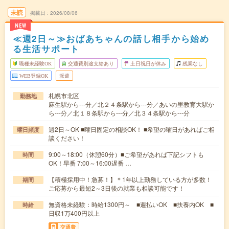
未読
掲載日
2026/08/06
NEW
≪週2日～≫おばあちゃんの話し相手から始め
る生活サポート
職種未経験OK
交通費別途支給あり
土日祝日が休み
残業なし
WEB登録OK
派遣
札幌市北区
勤務地
麻生駅から---分／北２４条駅から---分／あいの里教育大駅か
ら---分／北１８条駅から---分／北３４条駅から---分
週2日～OK ■曜日固定の相談OK！ ■希望の曜日があればご相
曜日頻度
談ください！
9:00～18:00（休憩60分）■ご希望があれば下記シフトも
時間
OK！早番 7:00～16:00遅番 …
【積極採用中！急募！】＊1年以上勤務している方が多数！
期間
ご応募から最短2～3日後の就業も相談可能です！
無資格未経験：時給1300円～ ■週払いOK ■扶養内OK ■
時給
日収1万400円以上
交通費