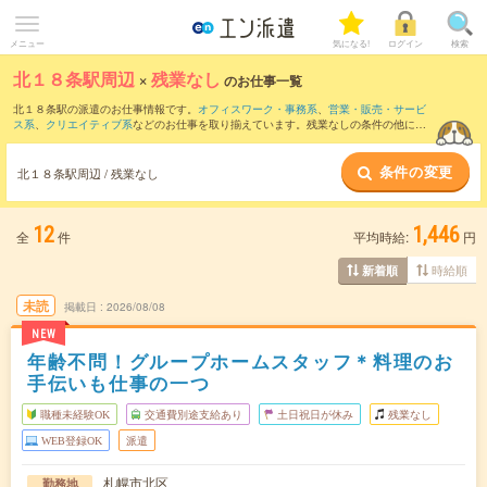
メニュー
気になる!
ログイン
検索
北１８条駅周辺
×
残業なし
のお仕事一覧
北１８条駅の派遣のお仕事情報です。
オフィスワーク・事務系
、
営業・販売・サービ
ス系
、
クリエイティブ系
などのお仕事を取り揃えています。残業なしの条件の他に、
交通費別途支給あり
、
職種未経験OK
、
友だちと一緒の応募OK
などのこだわり条件も
取り揃えています。
条件の変更
北１８条駅周辺 / 残業なし
12
1,446
全
件
平均時給:
円
時給順
新着順
未読
掲載日
2026/08/08
NEW
年齢不問！グループホームスタッフ＊料理のお
手伝いも仕事の一つ
職種未経験OK
交通費別途支給あり
土日祝日が休み
残業なし
WEB登録OK
派遣
札幌市北区
勤務地