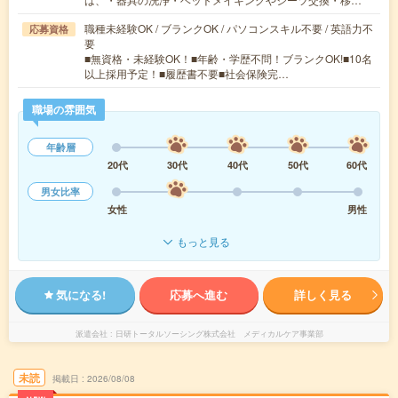
職種未経験OK / ブランクOK / パソコンスキル不要 / 英語力不
応募資格
要
■無資格・未経験OK！■年齢・学歴不問！ブランクOK!■10名
以上採用予定！■履歴書不要■社会保険完…
職場の雰囲気
年齢層
20代
30代
40代
50代
60代
男女比率
女性
男性
もっと見る
気になる!
応募へ進む
詳しく見る
派遣会社
日研トータルソーシング株式会社 メディカルケア事業部
未読
掲載日
2026/08/08