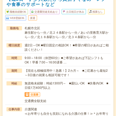
や食事のサポートなど
職種未経験OK
交通費別途支給あり
土日祝日が休み
残業なし
WEB登録OK
派遣
札幌市北区
勤務地
麻生駅から---分／北２４条駅から---分／あいの里教育大駅か
ら---分／北１８条駅から---分／北３４条駅から---分
週2日～OK ■曜日固定の相談OK！ ■希望の曜日があればご相
曜日頻度
談ください！
9:00～18:00（休憩60分）■ご希望があれば下記シフトも
時間
OK！早番 7:00～16:00遅番 …
【現在も積極採用中！急募！】2カ月～ ■ご応募から最短2
期間
～3日後の就業も相談可能です！
無資格未経験：時給1300円～ ■週払いOK ■扶養内OK ■
時給
日収1万400円以上
交通費
交通費全額支給
介護関連
仕事内容
≪お年寄りも自分も笑顔になれる介護の仕事！≫＊お年寄り