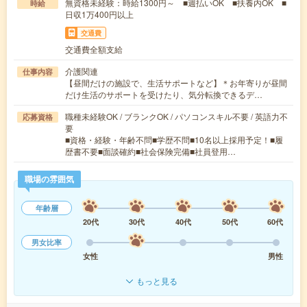
無資格未経験：時給1300円～ ■週払いOK ■扶養内OK ■
時給
日収1万400円以上
交通費
交通費全額支給
介護関連
仕事内容
【昼間だけの施設で、生活サポートなど】＊お年寄りが昼間
だけ生活のサポートを受けたり、気分転換できるデ…
職種未経験OK / ブランクOK / パソコンスキル不要 / 英語力不
応募資格
要
■資格・経験・年齢不問■学歴不問■10名以上採用予定！■履
歴書不要■面談確約■社会保険完備■社員登用…
職場の雰囲気
年齢層
20代
30代
40代
50代
60代
男女比率
女性
男性
もっと見る