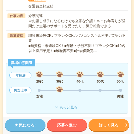
交通費全額支給
介護関連
仕事内容
≪お話し相手になるだけでも立派な介護！≫＊お年寄りが昼
間だけ生活のサポートを受けたり、気分転換できる…
職種未経験OK / ブランクOK / パソコンスキル不要 / 英語力不
応募資格
要
■無資格・未経験OK！■年齢・学歴不問！ブランクOK!■10名
以上採用予定！■履歴書不要■社会保険完…
職場の雰囲気
年齢層
20代
30代
40代
50代
60代
男女比率
女性
男性
もっと見る
気になる!
応募へ進む
詳しく見る