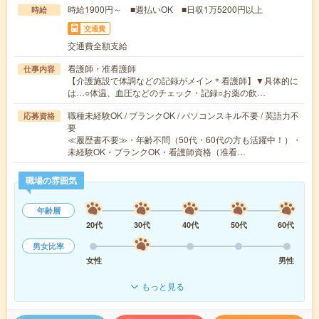
時給1900円～ ■週払いOK ■日収1万5200円以上
時給
交通費
交通費全額支給
看護師・准看護師
仕事内容
【介護施設で体調などの記録がメイン＊看護師】▼具体的に
は…○体温、血圧などのチェック・記録○お薬の飲…
職種未経験OK / ブランクOK / パソコンスキル不要 / 英語力不
応募資格
要
≪履歴書不要≫・年齢不問（50代・60代の方も活躍中！）・
未経験OK・ブランクOK・看護師資格（准看…
職場の雰囲気
年齢層
20代
30代
40代
50代
60代
男女比率
女性
男性
もっと見る