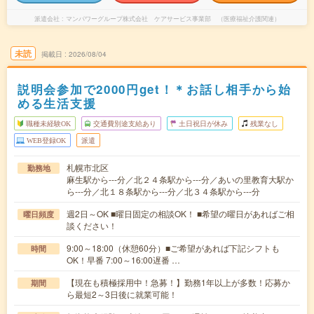
派遣会社
マンパワーグループ株式会社 ケアサービス事業部 （医療福祉介護関連）
未読
掲載日
2026/08/04
説明会参加で2000円get！＊お話し相手から始
める生活支援
職種未経験OK
交通費別途支給あり
土日祝日が休み
残業なし
WEB登録OK
派遣
札幌市北区
勤務地
麻生駅から---分／北２４条駅から---分／あいの里教育大駅か
ら---分／北１８条駅から---分／北３４条駅から---分
週2日～OK ■曜日固定の相談OK！ ■希望の曜日があればご相
曜日頻度
談ください！
9:00～18:00（休憩60分）■ご希望があれば下記シフトも
時間
OK！早番 7:00～16:00遅番 …
【現在も積極採用中！急募！】勤務1年以上が多数！応募か
期間
ら最短2～3日後に就業可能！