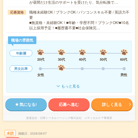
が昼間だけ生活のサポートを受けたり、気分転換で…
職種未経験OK / ブランクOK / パソコンスキル不要 / 英語力不
応募資格
要
■無資格・未経験OK！■年齢・学歴不問！ブランクOK!■10名
以上採用予定！■履歴書不要■社会保険完…
職場の雰囲気
年齢層
20代
30代
40代
50代
60代
男女比率
女性
男性
もっと見る
気になる!
応募へ進む
詳しく見る
派遣会社
日研トータルソーシング株式会社 メディカルケア事業部
未読
掲載日
2026/08/07