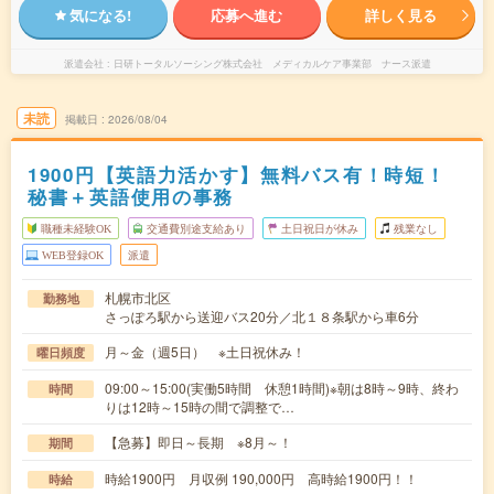
気になる!
応募へ進む
詳しく見る
派遣会社
日研トータルソーシング株式会社 メディカルケア事業部 ナース派遣
未読
掲載日
2026/08/04
1900円【英語力活かす】無料バス有！時短！
秘書＋英語使用の事務
職種未経験OK
交通費別途支給あり
土日祝日が休み
残業なし
WEB登録OK
派遣
札幌市北区
勤務地
さっぽろ駅から送迎バス20分／北１８条駅から車6分
月～金（週5日） ※土日祝休み！
曜日頻度
09:00～15:00(実働5時間 休憩1時間)※朝は8時～9時、終わ
時間
りは12時～15時の間で調整で…
【急募】即日～長期 ※8月～！
期間
時給1900円 月収例 190,000円 高時給1900円！！
時給