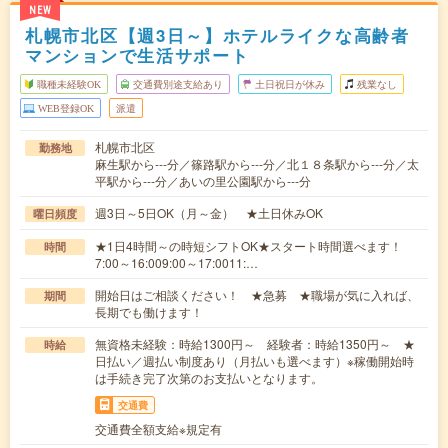
NEW
札幌市北区【週3日～】ホテルライクな高齢者
マンションで生活サポート
職種未経験OK
交通費別途支給あり
土日祝日が休み
残業なし
WEB登録OK
派遣
札幌市北区
勤務地
麻生駅から---分／篠路駅から---分／北１８条駅から---分／太
平駅から---分／あいの里公園駅から---分
週3日～5日OK（月～金） ★土日休みOK
曜日頻度
★1日4時間～の時短シフトOK★スタート時間選べます！
時間
7:00～16:009:00～17:0011:…
開始日はご相談ください！ ★急募 ★職場が気に入れば、
期間
長期でも働けます！
無資格未経験：時給1300円～ 経験者：時給1350円～ ★
時給
日払い／週払い制度あり（月払いも選べます）※稼働開始時
は手続き完了次第のお支払いとなります。
交通費
交通費全額支給※規定有