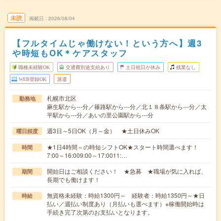
未読
掲載日
2026/08/04
【フルタイムじゃ働けない！という方へ】週3
や時短もOK＊ケアスタッフ
職種未経験OK
交通費別途支給あり
土日祝日が休み
残業なし
WEB登録OK
派遣
札幌市北区
勤務地
麻生駅から---分／篠路駅から---分／北１８条駅から---分／太
平駅から---分／あいの里公園駅から---分
週3日～5日OK（月～金） ★土日休みOK
曜日頻度
★1日4時間～の時短シフトOK★スタート時間選べます！
時間
7:00～16:009:00～17:0011:…
開始日はご相談ください！ ★急募 ★職場が気に入れば、
期間
長期でも働けます！
無資格未経験：時給1300円～ 経験者：時給1350円～★日
時給
払い／週払い制度あり（月払いも選べます）※稼働開始時は
手続き完了次第のお支払いとなります。