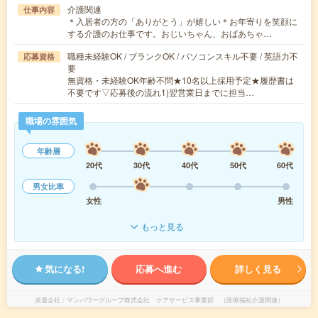
介護関連
仕事内容
＊入居者の方の「ありがとう」が嬉しい＊お年寄りを笑顔に
する介護のお仕事です。おじいちゃん、おばあちゃ…
職種未経験OK / ブランクOK / パソコンスキル不要 / 英語力不
応募資格
要
無資格・未経験OK年齢不問★10名以上採用予定★履歴書は
不要です▽応募後の流れ1)翌営業日までに担当…
職場の雰囲気
年齢層
20代
30代
40代
50代
60代
男女比率
女性
男性
もっと見る
気になる!
応募へ進む
詳しく見る
派遣会社
マンパワーグループ株式会社 ケアサービス事業部 （医療福祉介護関連）