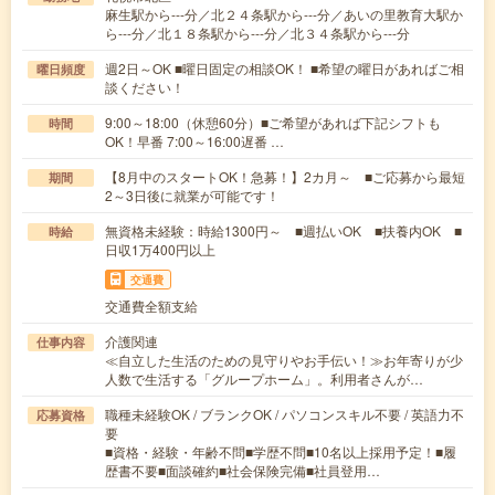
麻生駅から---分／北２４条駅から---分／あいの里教育大駅か
ら---分／北１８条駅から---分／北３４条駅から---分
週2日～OK ■曜日固定の相談OK！ ■希望の曜日があればご相
曜日頻度
談ください！
9:00～18:00（休憩60分）■ご希望があれば下記シフトも
時間
OK！早番 7:00～16:00遅番 …
【8月中のスタートOK！急募！】2カ月～ ■ご応募から最短
期間
2～3日後に就業が可能です！
無資格未経験：時給1300円～ ■週払いOK ■扶養内OK ■
時給
日収1万400円以上
交通費
交通費全額支給
介護関連
仕事内容
≪自立した生活のための見守りやお手伝い！≫お年寄りが少
人数で生活する「グループホーム」。利用者さんが…
職種未経験OK / ブランクOK / パソコンスキル不要 / 英語力不
応募資格
要
■資格・経験・年齢不問■学歴不問■10名以上採用予定！■履
歴書不要■面談確約■社会保険完備■社員登用…