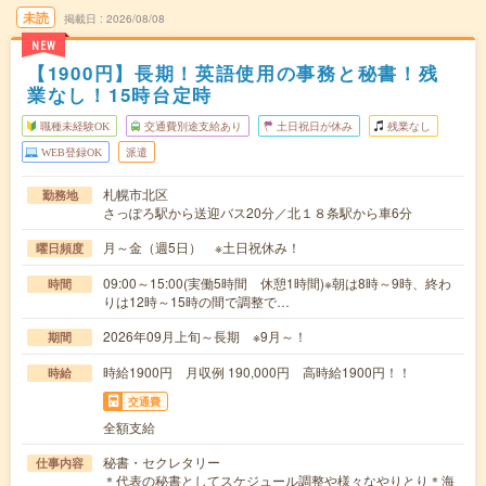
未読
掲載日
2026/08/08
NEW
【1900円】長期！英語使用の事務と秘書！残
業なし！15時台定時
職種未経験OK
交通費別途支給あり
土日祝日が休み
残業なし
WEB登録OK
派遣
札幌市北区
勤務地
さっぽろ駅から送迎バス20分／北１８条駅から車6分
月～金（週5日） ※土日祝休み！
曜日頻度
09:00～15:00(実働5時間 休憩1時間)※朝は8時～9時、終わ
時間
りは12時～15時の間で調整で…
2026年09月上旬～長期 ※9月～！
期間
時給1900円 月収例 190,000円 高時給1900円！！
時給
交通費
全額支給
秘書・セクレタリー
仕事内容
＊代表の秘書としてスケジュール調整や様々なやりとり＊海