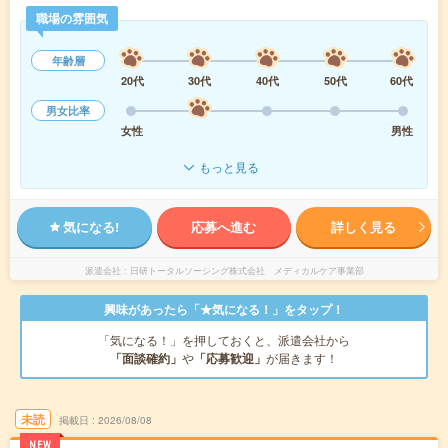
職場の雰囲気
年齢層
20代
30代
40代
50代
60代
男女比率
女性
男性
もっと見る
気になる!
応募へ進む
詳しく見る
派遣会社
日研トータルソーシング株式会社 メディカルケア事業部
興味があったら「★気になる！」をタップ！
「気になる！」を押しておくと、派遣会社から
「面談確約」
や
「応募歓迎」
が届きます！
未読
掲載日
2026/08/08
NEW