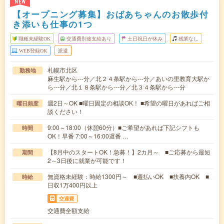
NEW
【オープニング募集】おばあちゃんのお散歩付
き添いも仕事の1つ
職種未経験OK
交通費別途支給あり
土日祝日が休み
残業なし
WEB登録OK
派遣
札幌市北区
勤務地
麻生駅から---分／北２４条駅から---分／あいの里教育大駅か
ら---分／北１８条駅から---分／北３４条駅から---分
週2日～OK ■曜日固定の相談OK！ ■希望の曜日があればご相
曜日頻度
談ください！
9:00～18:00（休憩60分）■ご希望があれば下記シフトも
時間
OK！早番 7:00～16:00遅番 …
【8月中のスタートOK！急募！】2カ月～ ■ご応募から最短
期間
2～3日後に就業が可能です！
無資格未経験：時給1300円～ ■週払いOK ■扶養内OK ■
時給
日収1万400円以上
交通費
交通費全額支給