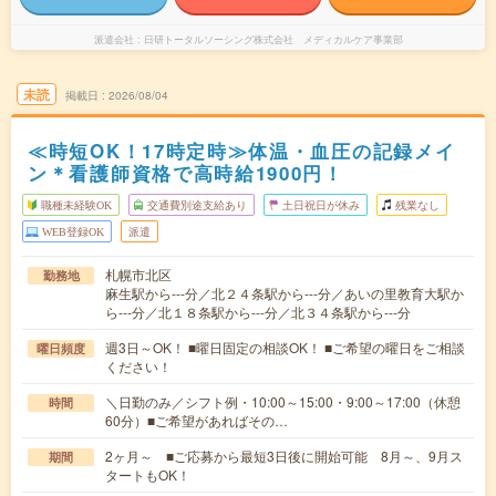
派遣会社
日研トータルソーシング株式会社 メディカルケア事業部
未読
掲載日
2026/08/04
≪時短OK！17時定時≫体温・血圧の記録メイ
ン＊看護師資格で高時給1900円！
職種未経験OK
交通費別途支給あり
土日祝日が休み
残業なし
WEB登録OK
派遣
札幌市北区
勤務地
麻生駅から---分／北２４条駅から---分／あいの里教育大駅か
ら---分／北１８条駅から---分／北３４条駅から---分
週3日～OK！ ■曜日固定の相談OK！ ■ご希望の曜日をご相談
曜日頻度
ください！
＼日勤のみ／シフト例・10:00～15:00・9:00～17:00（休憩
時間
60分）■ご希望があればその…
2ヶ月～ ■ご応募から最短3日後に開始可能 8月～、9月ス
期間
タートもOK！