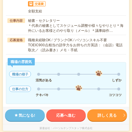
交通費
全額支給
秘書・セクレタリー
仕事内容
＊代表の秘書としてスケジュール調整や様々なやりとり＊海
外にいるお客様とのやり取り（メール）＊議事録作…
職種未経験OK / ブランクOK / パソコンスキル不要
応募資格
TOEIC900点相当の語学力をお持ちの方英語：（会話）電話
取次／（読み書き）メモ・手紙
職場の雰囲気
職場の様子
活気がある
しずか
仕事の仕方
テキパキ
コツコツ
気になる!
応募へ進む
詳しく見る
派遣会社
パーソルテンプスタッフ株式会社