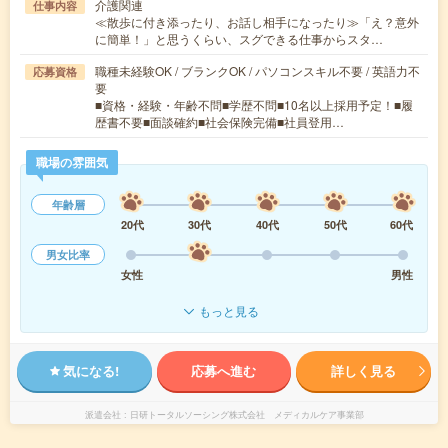
介護関連
仕事内容
≪散歩に付き添ったり、お話し相手になったり≫「え？意外
に簡単！」と思うくらい、スグできる仕事からスタ…
職種未経験OK / ブランクOK / パソコンスキル不要 / 英語力不
応募資格
要
■資格・経験・年齢不問■学歴不問■10名以上採用予定！■履
歴書不要■面談確約■社会保険完備■社員登用…
職場の雰囲気
年齢層
20代
30代
40代
50代
60代
男女比率
女性
男性
もっと見る
気になる!
応募へ進む
詳しく見る
派遣会社
日研トータルソーシング株式会社 メディカルケア事業部