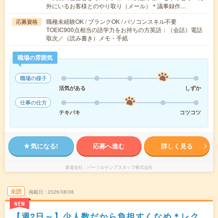
外にいるお客様とのやり取り（メール）＊議事録作…
職種未経験OK / ブランクOK / パソコンスキル不要
応募資格
TOEIC900点相当の語学力をお持ちの方英語：（会話）電話
取次／（読み書き）メモ・手紙
職場の雰囲気
職場の様子
活気がある
しずか
仕事の仕方
テキパキ
コツコツ
気になる!
応募へ進む
詳しく見る
派遣会社
パーソルテンプスタッフ株式会社
未読
掲載日
2026/08/08
NEW
【週2日～】少人数だから負担すくなめ＊レク