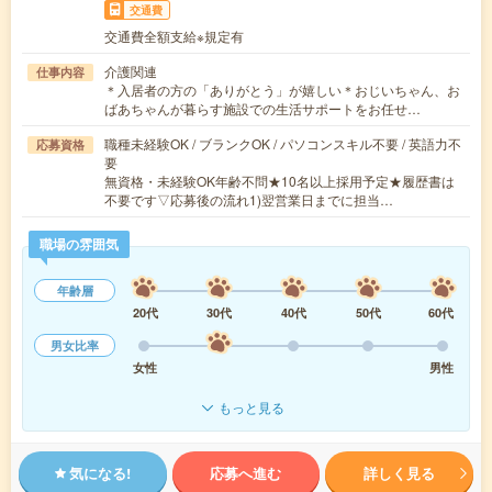
交通費
交通費全額支給※規定有
介護関連
仕事内容
＊入居者の方の「ありがとう」が嬉しい＊おじいちゃん、お
ばあちゃんが暮らす施設での生活サポートをお任せ…
職種未経験OK / ブランクOK / パソコンスキル不要 / 英語力不
応募資格
要
無資格・未経験OK年齢不問★10名以上採用予定★履歴書は
不要です▽応募後の流れ1)翌営業日までに担当…
職場の雰囲気
年齢層
20代
30代
40代
50代
60代
男女比率
女性
男性
もっと見る
気になる!
応募へ進む
詳しく見る