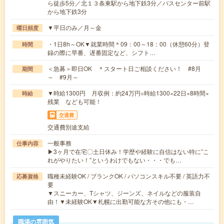
ら徒歩5分／北１３条東駅から地下鉄3分／バスセンター前駅
から地下鉄3分
▼平日のみ／月～金
曜日頻度
・1日8h～OK▼就業時間＊09：00～18：00（休憩60分）登
時間
録の際に早番、遅番固定など、シフト…
＜急募＞即日OK ＊スタート日ご相談ください！ #8月
期間
～ #9月～
▼時給1300円 月収例：約24万円=時給1300×22日×8時間×
時給
残業 なども可能！
交通費
交通費別途支給
一般事務
仕事内容
▶3ヶ月で在宅〇土日休み！学歴や経験に自信はない特に”こ
れがやりたい！”というわけでもない・・・でも…
職種未経験OK / ブランクOK / パソコンスキル不要 / 英語力不
応募資格
要
▼スニーカー、Tシャツ、ジーンズ、ネイルなどの服装自
由！▼未経験OK▼札幌に出勤可能な方その他にも・…
職場の雰囲気