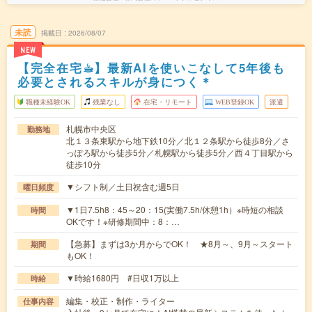
未読
掲載日
2026/08/07
NEW
【完全在宅☕︎】最新AIを使いこなして5年後も
必要とされるスキルが身につく＊
職種未経験OK
残業なし
在宅・リモート
WEB登録OK
派遣
札幌市中央区
勤務地
北１３条東駅から地下鉄10分／北１２条駅から徒歩8分／さ
っぽろ駅から徒歩5分／札幌駅から徒歩5分／西４丁目駅から
徒歩10分
▼シフト制／土日祝含む週5日
曜日頻度
▼1日7.5h8：45～20：15(実働7.5h/休憩1h）※時短の相談
時間
OKです！※研修期間中：8：…
【急募】まずは3か月からでOK！ ★8月～、9月～スタート
期間
もOK！
▼時給1680円 #日収1万以上
時給
編集・校正・制作・ライター
仕事内容