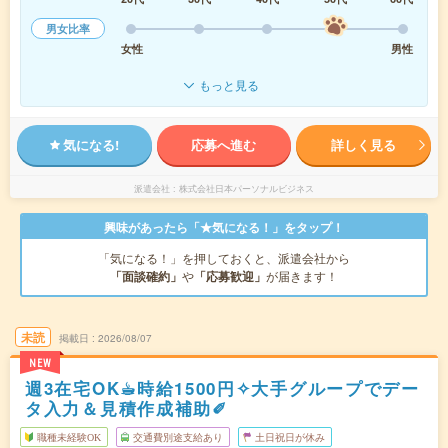
男女比率
女性
男性
もっと見る
気になる!
応募へ進む
詳しく見る
派遣会社
株式会社日本パーソナルビジネス
興味があったら「★気になる！」をタップ！
「気になる！」を押しておくと、派遣会社から
「面談確約」
や
「応募歓迎」
が届きます！
未読
掲載日
2026/08/07
NEW
週3在宅OK☕︎時給1500円✧大手グループでデー
タ入力＆見積作成補助✐
職種未経験OK
交通費別途支給あり
土日祝日が休み