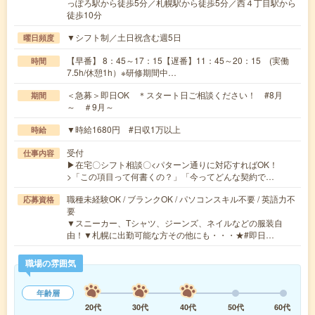
っぽろ駅から徒歩5分／札幌駅から徒歩5分／西４丁目駅から
徒歩10分
▼シフト制／土日祝含む週5日
曜日頻度
【早番】 8：45～17：15【遅番】11：45～20：15 (実働
時間
7.5h/休憩1h）※研修期間中…
＜急募＞即日OK ＊スタート日ご相談ください！ #8月
期間
～ ＃9月～
▼時給1680円 #日収1万以上
時給
受付
仕事内容
▶在宅〇シフト相談〇<パターン通りに対応すればOK！
>「この項目って何書くの？」「今ってどんな契約で…
職種未経験OK / ブランクOK / パソコンスキル不要 / 英語力不
応募資格
要
▼スニーカー、Tシャツ、ジーンズ、ネイルなどの服装自
由！▼札幌に出勤可能な方その他にも・・・★#即日…
職場の雰囲気
年齢層
20代
30代
40代
50代
60代