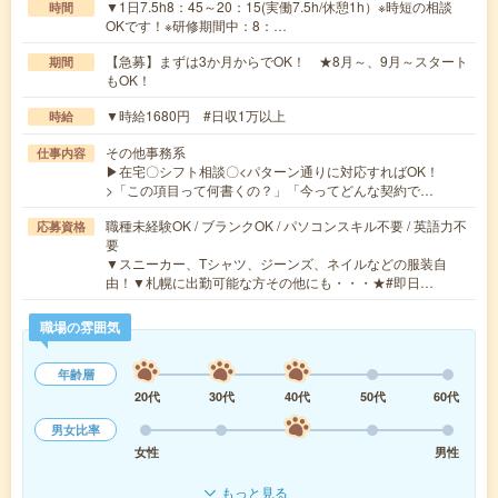
▼1日7.5h8：45～20：15(実働7.5h/休憩1h）※時短の相談
時間
OKです！※研修期間中：8：…
【急募】まずは3か月からでOK！ ★8月～、9月～スタート
期間
もOK！
▼時給1680円 #日収1万以上
時給
その他事務系
仕事内容
▶在宅〇シフト相談〇<パターン通りに対応すればOK！
>「この項目って何書くの？」「今ってどんな契約で…
職種未経験OK / ブランクOK / パソコンスキル不要 / 英語力不
応募資格
要
▼スニーカー、Tシャツ、ジーンズ、ネイルなどの服装自
由！▼札幌に出勤可能な方その他にも・・・★#即日…
職場の雰囲気
年齢層
20代
30代
40代
50代
60代
男女比率
女性
男性
もっと見る