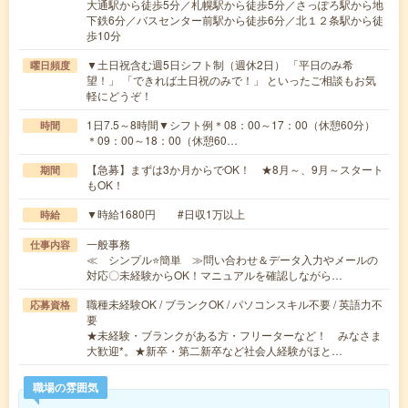
大通駅から徒歩5分／札幌駅から徒歩5分／さっぽろ駅から地
下鉄6分／バスセンター前駅から徒歩6分／北１２条駅から徒
歩10分
▼土日祝含む週5日シフト制（週休2日） 「平日のみ希
曜日頻度
望！」 「できれば土日祝のみで！」 といったご相談もお気
軽にどうぞ！
1日7.5～8時間▼シフト例＊08：00～17：00（休憩60分）
時間
＊09：00～18：00（休憩60…
【急募】まずは3か月からでOK！ ★8月～、9月～スタート
期間
もOK！
▼時給1680円 #日収1万以上
時給
一般事務
仕事内容
≪ シンプル⭐簡単 ≫問い合わせ＆データ入力やメールの
対応〇未経験からOK！マニュアルを確認しながら…
職種未経験OK / ブランクOK / パソコンスキル不要 / 英語力不
応募資格
要
★未経験・ブランクがある方・フリーターなど！ みなさま
大歓迎*。★新卒・第二新卒など社会人経験がほと…
職場の雰囲気