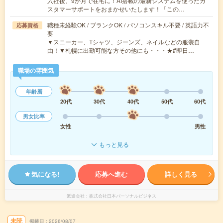
入社後、9か月で在宅に！AI搭載の最新システムを使ったカ
スタマーサポートをおまかせいたします！「この…
職種未経験OK / ブランクOK / パソコンスキル不要 / 英語力不
応募資格
要
▼スニーカー、Tシャツ、ジーンズ、ネイルなどの服装自
由！▼札幌に出勤可能な方その他にも・・・★#即日…
職場の雰囲気
年齢層
20代
30代
40代
50代
60代
男女比率
女性
男性
もっと見る
気になる!
応募へ進む
詳しく見る
派遣会社
株式会社日本パーソナルビジネス
未読
掲載日
2026/08/07