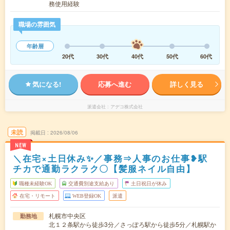
務使用経験
職場の雰囲気
年齢層
20代
30代
40代
50代
60代
気になる!
応募へ進む
詳しく見る
派遣会社
アデコ株式会社
未読
掲載日
2026/08/06
NEW
＼在宅×土日休み✨／事務⇒人事のお仕事❥駅
チカで通勤ラクラク〇【髪服ネイル自由】
職種未経験OK
交通費別途支給あり
土日祝日が休み
在宅・リモート
WEB登録OK
派遣
札幌市中央区
勤務地
北１２条駅から徒歩3分／さっぽろ駅から徒歩5分／札幌駅か