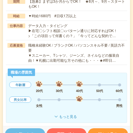
【急募】まずは3か月からでOK！ ★8月～、9月～スタート
期間
もOK！
▼時給1680円 #日収1万以上
時給
データ入力・タイピング
仕事内容
▶在宅〇シフト相談〇<パターン通りに対応すればOK！
>「この項目って何書くの？」「今ってどんな契約で…
職種未経験OK / ブランクOK / パソコンスキル不要 / 英語力不
応募資格
要
▼スニーカー、Tシャツ、ジーンズ、ネイルなどの服装自
由！▼札幌に出勤可能な方その他にも・・・★#即日…
職場の雰囲気
年齢層
20代
30代
40代
50代
60代
男女比率
女性
男性
もっと見る