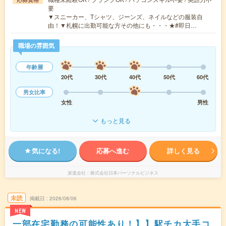
要
▼スニーカー、Tシャツ、ジーンズ、ネイルなどの服装自
由！▼札幌に出勤可能な方その他にも・・・★#即日…
職場の雰囲気
年齢層
20代
30代
40代
50代
60代
男女比率
女性
男性
もっと見る
気になる!
応募へ進む
詳しく見る
派遣会社
株式会社日本パーソナルビジネス
未読
掲載日
2026/08/06
NEW
一部在宅勤務の可能性あり！】】駅チカ大手コ