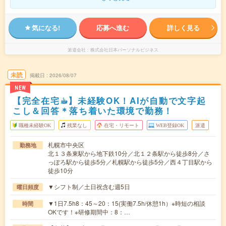
気になる!
応募へ進む
詳しく見る
派遣会社
株式会社日本パーソナルビジネス
未読
掲載日
2026/08/07
NEW
【完全在宅☕︎】未経験OK！AIが自動で文字起
こし＆回答＊落ち着いた環境で勤務！
職種未経験OK
残業なし
在宅・リモート
WEB登録OK
派遣
札幌市中央区
勤務地
北１３条東駅から地下鉄10分／北１２条駅から徒歩8分／さ
っぽろ駅から徒歩5分／札幌駅から徒歩5分／西４丁目駅から
徒歩10分
▼シフト制／土日祝含む週5日
曜日頻度
▼1日7.5h8：45～20：15(実働7.5h/休憩1h）※時短の相談
時間
OKです！※研修期間中：8：…