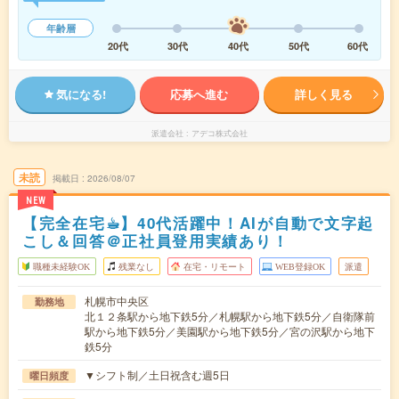
年齢層
20代
30代
40代
50代
60代
気になる!
応募へ進む
詳しく見る
派遣会社
アデコ株式会社
未読
掲載日
2026/08/07
NEW
【完全在宅☕︎】40代活躍中！AIが自動で文字起
こし＆回答＠正社員登用実績あり！
職種未経験OK
残業なし
在宅・リモート
WEB登録OK
派遣
札幌市中央区
勤務地
北１２条駅から地下鉄5分／札幌駅から地下鉄5分／自衛隊前
駅から地下鉄5分／美園駅から地下鉄5分／宮の沢駅から地下
鉄5分
▼シフト制／土日祝含む週5日
曜日頻度