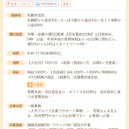
在宅・リモート
WEB登録OK
派遣
札幌市北区
勤務地
札幌駅から徒歩5分／さっぽろ駅から徒歩5分／北１２条駅か
ら徒歩8分
月曜～金曜の週5日勤務 【完全週休2日制】土日祝休み、
曜日頻度
GW・お盆・年末年始の長期休暇あり ※お仕事に慣れたら、
週5日のうち3日はリモートワークOK！
8:45-17:30(休憩60分)
時間
【入社日】10月1日 ※長期（初回2ヶ月、以降3ヶ月更新）
期間
時給1500円／【月収例】244,125円＝1,500円×7時間45分
時給
×21日勤務の場合 ※残業代、交通費別途支給
交通費
実費支給／当社規定あり。オフィス出社時は、会社規定に基
づき実費支給！
一般事務
仕事内容
＼大手グループ企業でサポート事務♩／ 営業さんを支え
る、社内専門サポートのお仕事です✧ お客様への直…
職種未経験OK / ブランクOK / 英語力不要
応募資格