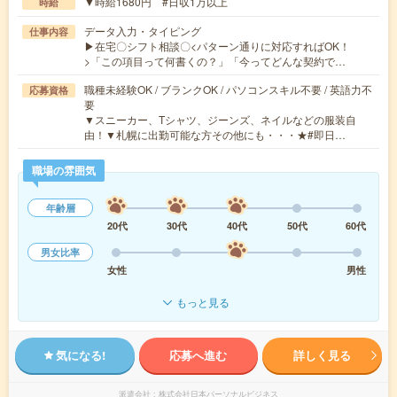
▼時給1680円 #日収1万以上
時給
データ入力・タイピング
仕事内容
▶在宅〇シフト相談〇<パターン通りに対応すればOK！
>「この項目って何書くの？」「今ってどんな契約で…
職種未経験OK / ブランクOK / パソコンスキル不要 / 英語力不
応募資格
要
▼スニーカー、Tシャツ、ジーンズ、ネイルなどの服装自
由！▼札幌に出勤可能な方その他にも・・・★#即日…
職場の雰囲気
年齢層
20代
30代
40代
50代
60代
男女比率
女性
男性
もっと見る
気になる!
応募へ進む
詳しく見る
派遣会社
株式会社日本パーソナルビジネス