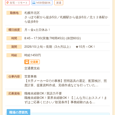
在宅・リモート
WEB登録OK
派遣
札幌市北区
勤務地
さっぽろ駅から徒歩5分／札幌駅から徒歩5分／北１２条駅か
ら徒歩8分
月～金※土日休み！
曜日頻度
8:45～17:30(実働:7時間45分) (休憩60分)
時間
2026/10/上旬～長期（3カ月以上） ★10月～OK！
期間
時給1450円
時給
交通費
交通費支給
営業事務
仕事内容
【大手メーカーGでの事務】照明器具の選定、配置検討、照
度計算、提案資料作成、見積作成などを行っていた…
職種未経験OK / 英語力不要
応募資格
職種未経験OK！業界未経験OK！【こんな方におススメ！ま
ずはご応募ください／歓迎条件】事務経験のある…
職場の雰囲気