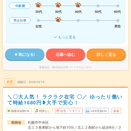
年齢層
20代
30代
40代
50代
60代
男女比率
女性
男性
もっと見る
気になる!
応募へ進む
詳しく見る
派遣会社
株式会社日本パーソナルビジネス
未読
掲載日
2026/03/19
＼〇大人気！ ラクラク在宅 〇／ ゆったり働い
て時給1680円❥大手で安心！
職種未経験OK
残業なし
在宅・リモート
WEB登録OK
派遣
札幌市中央区
勤務地
北１３条東駅から地下鉄10分／北１２条駅から徒歩8分／さ