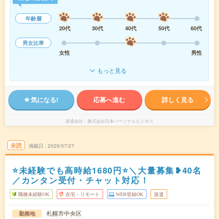
年齢層
20代
30代
40代
50代
60代
男女比率
女性
男性
もっと見る
気になる!
応募へ進む
詳しく見る
派遣会社
株式会社日本パーソナルビジネス
未読
掲載日
2026/07/27
⭐未経験でも高時給1680円⭐＼大量募集❥40名
／カンタン受付・チャット対応！
職種未経験OK
在宅・リモート
WEB登録OK
派遣
札幌市中央区
勤務地