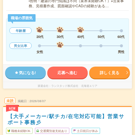
▫照明・建築の専門知識は不問（業界未経験OK！）※営業事
務、見積書作成、図面確認やCADの経験がある…
職場の雰囲気
年齢層
20代
30代
40代
50代
60代
男女比率
女性
男性
気になる!
応募へ進む
詳しく見る
派遣会社
ランスタッド株式会社 北海道エリア
未読
掲載日
2026/08/07
NEW
【大手メーカー/駅チカ/在宅対応可能】営業サ
ポート事務彡
職種未経験OK
交通費別途支給あり
土日祝日が休み