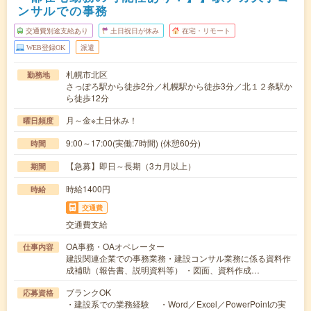
ンサルでの事務
交通費別途支給あり
土日祝日が休み
在宅・リモート
WEB登録OK
派遣
札幌市北区
勤務地
さっぽろ駅から徒歩2分／札幌駅から徒歩3分／北１２条駅か
ら徒歩12分
月～金※土日休み！
曜日頻度
9:00～17:00(実働:7時間) (休憩60分)
時間
【急募】即日～長期（3カ月以上）
期間
時給1400円
時給
交通費
交通費支給
OA事務・OAオペレーター
仕事内容
建設関連企業での事務業務・建設コンサル業務に係る資料作
成補助（報告書、説明資料等） ・図面、資料作成…
ブランクOK
応募資格
・建設系での業務経験 ・Word／Excel／PowerPointの実