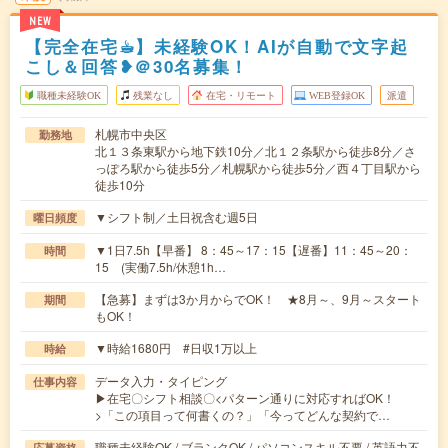
NEW
【完全在宅☕︎】未経験OK！AIが自動で文字起
こし＆回答❥＠30名募集！
職種未経験OK
残業なし
在宅・リモート
WEB登録OK
派遣
札幌市中央区
勤務地
北１３条東駅から地下鉄10分／北１２条駅から徒歩8分／さ
っぽろ駅から徒歩5分／札幌駅から徒歩5分／西４丁目駅から
徒歩10分
▼シフト制／土日祝含む週5日
曜日頻度
▼1日7.5h【早番】 8：45～17：15【遅番】11：45～20：
時間
15 (実働7.5h/休憩1h…
【急募】まずは3か月からでOK！ ★8月～、9月～スタート
期間
もOK！
▼時給1680円 #日収1万以上
時給
データ入力・タイピング
仕事内容
▶在宅〇シフト相談〇<パターン通りに対応すればOK！
>「この項目って何書くの？」「今ってどんな契約で…
職種未経験OK / ブランクOK / パソコンスキル不要 / 英語力不
応募資格