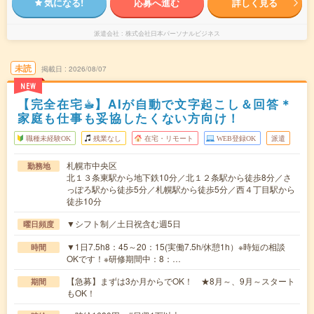
気になる!
応募へ進む
詳しく見る
派遣会社
株式会社日本パーソナルビジネス
未読
掲載日
2026/08/07
NEW
【完全在宅☕︎】AIが自動で文字起こし＆回答＊
家庭も仕事も妥協したくない方向け！
職種未経験OK
残業なし
在宅・リモート
WEB登録OK
派遣
札幌市中央区
勤務地
北１３条東駅から地下鉄10分／北１２条駅から徒歩8分／さ
っぽろ駅から徒歩5分／札幌駅から徒歩5分／西４丁目駅から
徒歩10分
▼シフト制／土日祝含む週5日
曜日頻度
▼1日7.5h8：45～20：15(実働7.5h/休憩1h）※時短の相談
時間
OKです！※研修期間中：8：…
【急募】まずは3か月からでOK！ ★8月～、9月～スタート
期間
もOK！