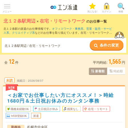
メニュー
気になる!
ログイン
検索
北１２条駅周辺
×
在宅・リモートワーク
のお仕事一覧
北１２条駅の派遣のお仕事情報です。
オフィスワーク・事務系
、
営業・販売・サービ
ス系
、
クリエイティブ系
などのお仕事を取り揃えています。在宅・リモートワークの
条件の他に、
交通費別途支給あり
、
職種未経験OK
、
友だちと一緒の応募OK
などのこ
だわり条件も取り揃えています。
条件の変更
北１２条駅周辺 / 在宅・リモートワーク
12
1,565
全
件
平均時給:
円
時給順
新着順
未読
掲載日
2026/08/07
NEW
＜お家でお仕事したい方にオススメ！＞時給
1680円＆土日祝お休みのカンタン事務
職種未経験OK
土日祝日が休み
残業なし
在宅・リモート
WEB登録OK
派遣
札幌市中央区
勤務地