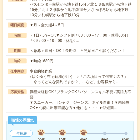
バスセンター前駅から地下鉄15分／北１３条東駅から地下鉄
15分／北１２条駅から地下鉄15分／さっぽろ駅から地下鉄
13分／札幌駅から地下鉄13分
▼月～金の週4～5日
曜日頻度
・1日7.5h～OK▼シフト例＊08：00～17：00（休憩60分）
時間
＊09：00～18：00（休憩6…
＜急募＞即日～OK！長期◎ ＊開始日ご相談ください！
期間
▼時給1680円
時給
事務的軽作業
仕事内容
<ゆくゆく在宅勤務が叶う！>「この項目って何書くの？」
「今ってどんな契約ですか？」…など、お客様から…
職種未経験OK / ブランクOK / パソコンスキル不要 / 英語力不
応募資格
要
▼スニーカー、Tシャツ、ジーンズ、ネイル自由！▼未経験
OK▼札幌に出勤可能な方▼他にも・・・▼◎短期…
職場の雰囲気
年齢層
20代
30代
40代
50代
60代