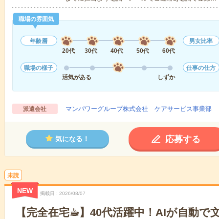
職場の雰囲気
年齢層
男女比率
20代
30代
40代
50代
60代
職場の様子
仕事の仕方
活気がある
しずか
マンパワーグループ株式会社 ケアサービス事業部 
派遣会社
応募する
気になる！
未読
NEW
掲載日
2026/08/07
【完全在宅☕︎】40代活躍中！AIが自動