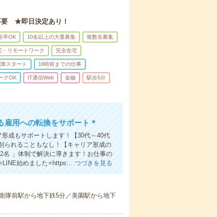
不要 ★即日決定あり！
新卒OK
10名以上の大量募集
複数名募集
宅・リモートワーク
完全在宅
以降スタート
16時前までの仕事
ークOK
IT通信Web
金融
駅歩5分
る雇用への転換をサポート＊
形成もサポートします！【30代～40代
削られることもなし！【キャリア形成の
2名 」体制で解決に導きます！お仕事の
E始めました⭐https:…
つづきを見る
衛隊前駅から地下鉄5分／美園駅から地下