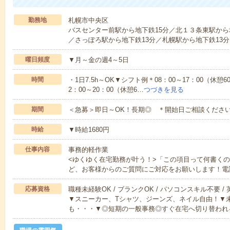
勤務地
札幌市中央区
バスセンター前駅から地下鉄15分／北１３条東駅から
／さっぽろ駅から地下鉄13分／札幌駅から地下鉄13分
曜日頻度
▼月～金の週4～5日
時間
・1日7.5h～OK▼シフト例＊08：00～17：00（休憩6
2：00～20：00（休憩6…
つづきを見る
期間
＜急募＞即日～OK！長期◎ ＊開始日ご相談くださ
時給
▼時給1680円
仕事内容
事務的軽作業
<ゆくゆく在宅勤務が叶う！>「この項目って何書く
ど、お客様からのご質問にご対応をお願いします！電
応募資格
職種未経験OK / ブランクOK / パソコンスキル不要 /
▼スニーカー、Tシャツ、ジーンズ、ネイル自由！▼
も・・・▼◎短期の一般事務◎すぐ在宅へ切り替われ