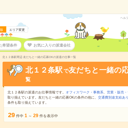
ヘル
版
エリア変更
た希望条件
お気に入りの派遣会社
北１２条駅周辺 友だちと一緒の応募OKの派遣の仕事一覧
北１２条駅
友だちと一緒の応
で
覧
北１２条駅の派遣のお仕事情報です。
オフィスワーク・事務系
、
営業・販売・
取り揃えています。友だちと一緒の応募OKの条件の他に、
交通費別途支給あ
条件も取り揃えています。
29
1
29
件中
～
件を表示中