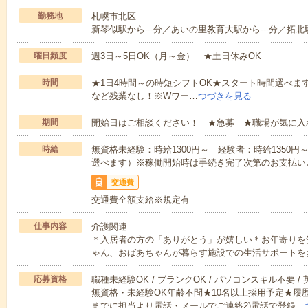
勤務地
札幌市北区
新琴似駅から---分／あいの里教育大駅から---分／拓北駅
曜日頻度
週3日～5日OK（月～金） ★土日休みOK
時間
★1日4時間～の時短シフトOK★スタート時間選べます！7:00～1
など残業なし！※Wワー…
つづきを見る
期間
開始日はご相談ください！ ★急募 ★職場が気に入
時給
無資格未経験：時給1300円～ 経験者：時給1350
選べます）※稼働開始時は手続き完了次第のお支払い
交通費
交通費全額支給※規定有
仕事内容
介護関連
＊入居者の方の「ありがとう」が嬉しい＊お年寄りを
ゃん、おばあちゃんが暮らす施設での生活サポートを
応募資格
職種未経験OK / ブランクOK / パソコンスキル不要 /
無資格・未経験OK年齢不問★10名以上採用予定★履
までに担当より電話・メールでご連絡2)電話で登録…