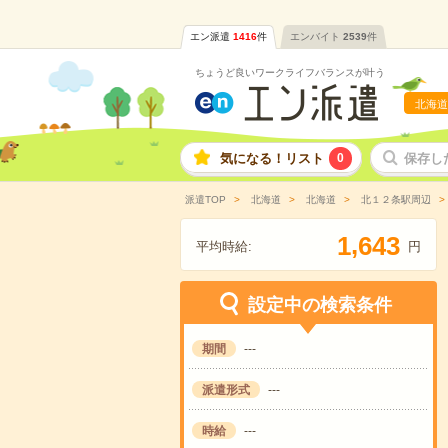
エン派遣
1416
件
エンバイト
2539
件
ちょうど良いワークライフバランスが叶う
北海道
気になる！リスト
0
保存し
派遣TOP
北海道
北海道
北１２条駅周辺
,
1
6
4
3
平均時給:
円
設定中の検索条件
期間
---
派遣形式
---
時給
---