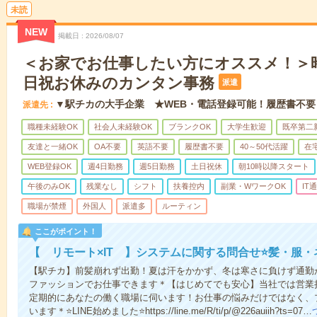
未読
NEW
掲載日
2026/08/07
＜お家でお仕事したい方にオススメ！＞時
日祝お休みのカンタン事務
派遣
▼駅チカの大手企業 ★WEB・電話登録可能！履歴書不要
派遣先
職種未経験OK
社会人未経験OK
ブランクOK
大学生歓迎
既卒第二
友達と一緒OK
OA不要
英語不要
履歴書不要
40～50代活躍
在
WEB登録OK
週4日勤務
週5日勤務
土日祝休
朝10時以降スタート
午後のみOK
残業なし
シフト
扶養控内
副業・WワークOK
IT
職場が禁煙
外国人
派遣多
ルーティン
ここがポイント！
【 リモート×IT 】システムに関する問合せ⭐髪・服・
【駅チカ】前髪崩れず出勤！夏は汗をかかず、冬は寒さに負けず通勤
ファッションでお仕事できます＊【はじめてでも安心】当社では営業
定期的にあなたの働く職場に伺います！お仕事の悩みだけではなく、
います＊⭐LINE始めました⭐https://line.me/R/ti/p/@226auiih?ts=07…