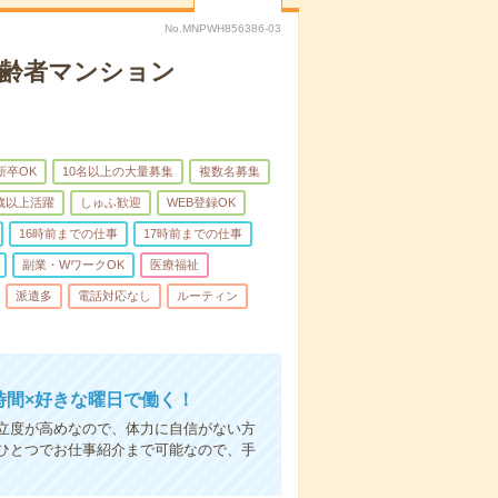
No.MNPWH856386-03
高齢者マンション
新卒OK
10名以上の大量募集
複数名募集
0歳以上活躍
しゅふ歓迎
WEB登録OK
16時前までの仕事
17時前までの仕事
副業・WワークOK
医療福祉
派遣多
電話対応なし
ルーティン
時間×好きな曜日で働く！
立度が高めなので、体力に自信がない方
ひとつでお仕事紹介まで可能なので、手