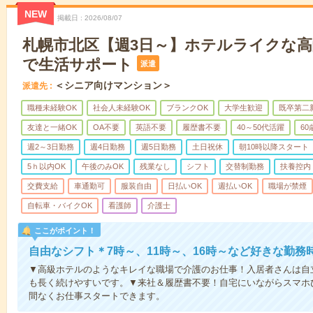
NEW
掲載日
2026/08/07
札幌市北区【週3日～】ホテルライクな
で生活サポート
派遣
＜シニア向けマンション＞
派遣先
職種未経験OK
社会人未経験OK
ブランクOK
大学生歓迎
既卒第二
友達と一緒OK
OA不要
英語不要
履歴書不要
40～50代活躍
6
週2～3日勤務
週4日勤務
週5日勤務
土日祝休
朝10時以降スタート
5ｈ以内OK
午後のみOK
残業なし
シフト
交替制勤務
扶養控内
交費支給
車通勤可
服装自由
日払いOK
週払いOK
職場が禁煙
自転車・バイクOK
看護師
介護士
ここがポイント！
自由なシフト＊7時～、11時～、16時～など好きな勤務
▼高級ホテルのようなキレイな職場で介護のお仕事！入居者さんは自
も長く続けやすいです。▼来社＆履歴書不要！自宅にいながらスマホ
間なくお仕事スタートできます。