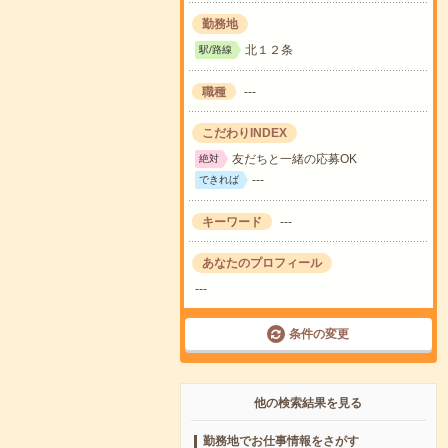
勤務地
北１２条
駅/路線
職種
---
こだわりINDEX
友だちと一緒の応募OK
絶対
---
できれば
キーワード
---
あなたのプロフィール
---
条件の変更
他の検索結果を見る
勤務地でお仕事情報をさがす