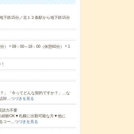
地下鉄15分／北１２条駅から地下鉄15分
0分）＊09：00～18：00（休憩60分）＊1
い！
の？」「今ってどんな契約ですか？」…な
話対…
つづきを見る
 英語力不要
未経験OK▼札幌に出勤可能な方▼他に
るコー…
つづきを見る