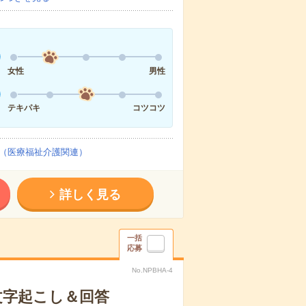
女性
男性
テキパキ
コツコツ
（医療福祉介護関連）
詳しく見る
一括
応募
No.NPBHA-4
で文字起こし＆回答