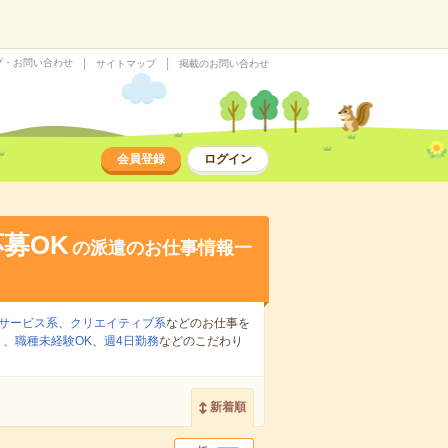
プ・お問い合わせ
サイトマップ
掲載のお問い合わせ
会員登録
ログイン
募OK
の派遣のお仕事情報一
サービス系
、
クリエイティブ系
などのお仕事を
り
、
職種未経験OK
、
週4日勤務
などのこだわり
新着順