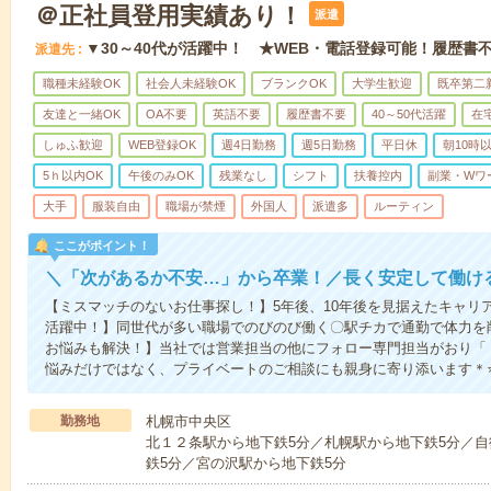
＠正社員登用実績あり！
派遣
▼30～40代が活躍中！ ★WEB・電話登録可能！履歴書
派遣先
職種未経験OK
社会人未経験OK
ブランクOK
大学生歓迎
既卒第二
友達と一緒OK
OA不要
英語不要
履歴書不要
40～50代活躍
在
しゅふ歓迎
WEB登録OK
週4日勤務
週5日勤務
平日休
朝10時
5ｈ以内OK
午後のみOK
残業なし
シフト
扶養控内
副業・Wワ
大手
服装自由
職場が禁煙
外国人
派遣多
ルーティン
ここがポイント！
＼「次があるか不安…」から卒業！／長く安定して働け
【ミスマッチのないお仕事探し！】5年後、10年後を見据えたキャリア
活躍中！】同世代が多い職場でのびのび働く〇駅チカで通勤で体力を
お悩みも解決！】当社では営業担当の他にフォロー専門担当がおり「 
悩みだけではなく、プライベートのご相談にも親身に寄り添います＊⭐LIN
勤務地
札幌市中央区
北１２条駅から地下鉄5分／札幌駅から地下鉄5分／自
鉄5分／宮の沢駅から地下鉄5分