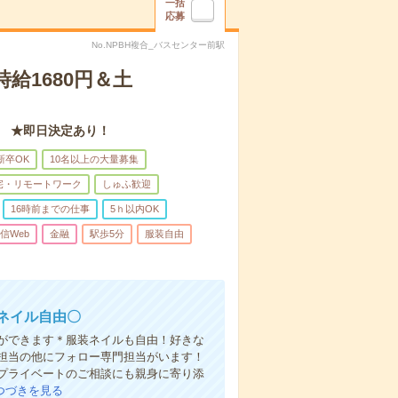
一括
応募
No.NPBH複合_バスセンター前駅
給1680円＆土
 ★即日決定あり！
新卒OK
10名以上の大量募集
宅・リモートワーク
しゅふ歓迎
16時前までの仕事
5ｈ以内OK
通信Web
金融
駅歩5分
服装自由
ネイル自由〇
ができます＊服装ネイルも自由！好きな
担当の他にフォロー専門担当がいます！
プライベートのご相談にも親身に寄り添
つづきを見る