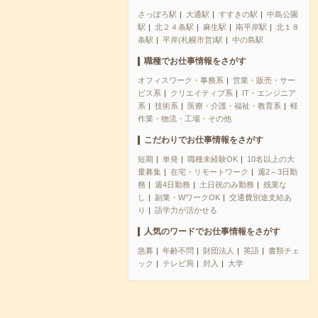
さっぽろ駅
大通駅
すすきの駅
中島公園
駅
北２４条駅
麻生駅
南平岸駅
北１８
条駅
平岸(札幌市営)駅
中の島駅
職種でお仕事情報をさがす
オフィスワーク・事務系
営業・販売・サー
ビス系
クリエイティブ系
IT・エンジニア
系
技術系
医療・介護・福祉・教育系
軽
作業・物流・工場・その他
こだわりでお仕事情報をさがす
短期
単発
職種未経験OK
10名以上の大
量募集
在宅・リモートワーク
週2～3日勤
務
週4日勤務
土日祝のみ勤務
残業な
し
副業・WワークOK
交通費別途支給あ
り
語学力が活かせる
人気のワードでお仕事情報をさがす
急募
年齢不問
財団法人
英語
書類チェ
ック
テレビ局
封入
大学