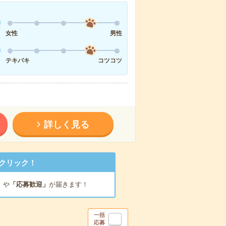
女性
男性
テキパキ
コツコツ
詳しく見る
クリック！
」
や
「応募歓迎」
が届きます！
一括
応募