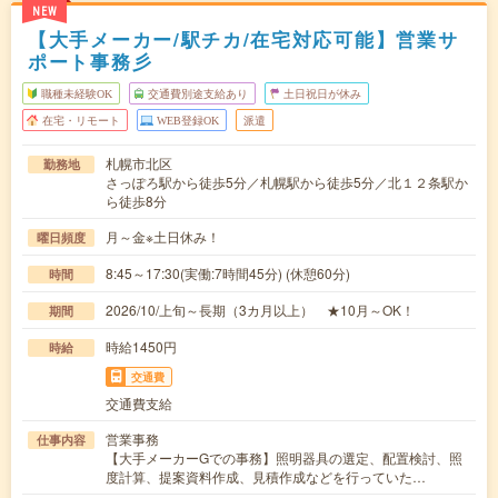
NEW
【大手メーカー/駅チカ/在宅対応可能】営業サ
ポート事務彡
職種未経験OK
交通費別途支給あり
土日祝日が休み
在宅・リモート
WEB登録OK
派遣
札幌市北区
勤務地
さっぽろ駅から徒歩5分／札幌駅から徒歩5分／北１２条駅か
ら徒歩8分
月～金※土日休み！
曜日頻度
8:45～17:30(実働:7時間45分) (休憩60分)
時間
2026/10/上旬～長期（3カ月以上） ★10月～OK！
期間
時給1450円
時給
交通費
交通費支給
営業事務
仕事内容
【大手メーカーGでの事務】照明器具の選定、配置検討、照
度計算、提案資料作成、見積作成などを行っていた…