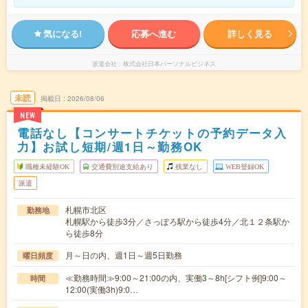
気になる!
応募へ進む
詳しく見る
派遣会社
株式会社日本パーソナルビジネス
未読
掲載日
2026/08/06
NEW
電話なし【コンサートチケットの予約データ入
力】お試し短期/週1日～勤務OK
職種未経験OK
交通費別途支給あり
残業なし
WEB登録OK
派遣
札幌市北区
勤務地
札幌駅から徒歩3分／さっぽろ駅から徒歩4分／北１２条駅か
ら徒歩8分
月～日の内、週1日～週5日勤務
曜日頻度
≪勤務時間≫9:00～21:00の内、実働3～8h[シフト例]9:00～
時間
12:00(実働3h)9:0…