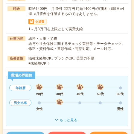
時給1400円 月収例 22万円 時給1400円×実働8h×週5日×4
時給
週 ※月収例を保証するものではありません。
交通費
1ヶ月3万円を上限として実費支給
総務・人事・労務
仕事内容
給与や社会保険に関するチェック業務等・データチェック、
修正・資料作成・書類作成・電話対応、メール対応…
職種未経験OK / ブランクOK / 英語力不要
応募資格
■未経験OK！
職場の雰囲気
年齢層
20代
30代
40代
50代
60代
男女比率
女性
男性
もっと見る