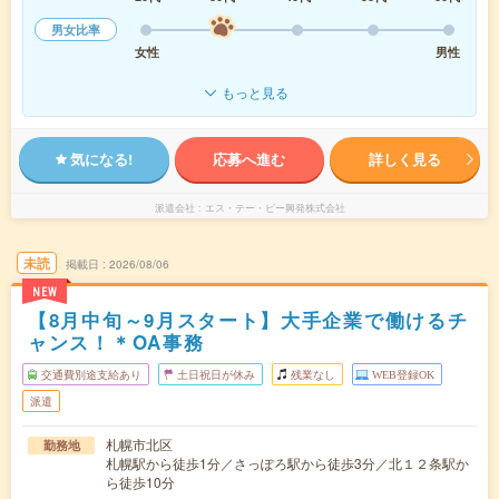
男女比率
女性
男性
もっと見る
気になる!
応募へ進む
詳しく見る
派遣会社
エス・テー・ビー興発株式会社
未読
掲載日
2026/08/06
NEW
【8月中旬～9月スタート】大手企業で働けるチ
ャンス！＊OA事務
交通費別途支給あり
土日祝日が休み
残業なし
WEB登録OK
派遣
札幌市北区
勤務地
札幌駅から徒歩1分／さっぽろ駅から徒歩3分／北１２条駅か
ら徒歩10分