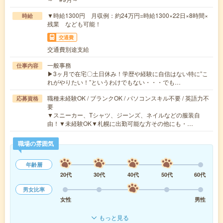
▼時給1300円 月収例：約24万円=時給1300×22日×8時間×
時給
残業 なども可能！
交通費
交通費別途支給
一般事務
仕事内容
▶3ヶ月で在宅〇土日休み！学歴や経験に自信はない特に”こ
れがやりたい！”というわけでもない・・・でも…
職種未経験OK / ブランクOK / パソコンスキル不要 / 英語力不
応募資格
要
▼スニーカー、Tシャツ、ジーンズ、ネイルなどの服装自
由！▼未経験OK▼札幌に出勤可能な方その他にも・…
職場の雰囲気
年齢層
20代
30代
40代
50代
60代
男女比率
女性
男性
もっと見る