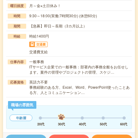
月～金※土日休み！
曜日頻度
9:30～18:00(実働:7時間30分) (休憩60分)
時間
【急募】即日～長期（3カ月以上）
期間
時給1400円
時給
交通費
交通費支給
一般事務
仕事内容
ITサービス企業での一般事務：部署内の事務全般をお任せし
ます。案件の管理やプロジェクトの管理、スケジ…
英語力不要
応募資格
事務経験のある方、Excel、Word、PowerPoint使ったことあ
る方、人とコミュニケーション…
職場の雰囲気
年齢層
20代
30代
40代
50代
60代