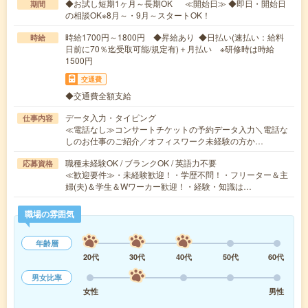
◆お試し短期1ヶ月～長期OK ≪開始日≫ ◆即日・開始日
期間
の相談OK※8月～・9月～スタートOK！
時給1700円～1800円 ◆昇給あり ◆日払い(速払い：給料
時給
日前に70％迄受取可能/規定有)＋月払い ※研修時は時給
1500円
交通費
◆交通費全額支給
データ入力・タイピング
仕事内容
≪電話なし≫コンサートチケットの予約データ入力＼電話な
しのお仕事のご紹介／オフィスワーク未経験の方か…
職種未経験OK / ブランクOK / 英語力不要
応募資格
≪歓迎要件≫・未経験歓迎！・学歴不問！・フリーター＆主
婦(夫)＆学生＆Wワーカー歓迎！・経験・知識は…
職場の雰囲気
年齢層
20代
30代
40代
50代
60代
男女比率
女性
男性