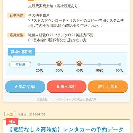
交通費実費支給（当社規定あり）
その他事務系
仕事内容
'-リストのダウンロード・リストへのコピー-専用システム使
用しての検索-電話対応(問合せや申込された…
職種未経験OK / ブランクOK / 英語力不要
応募資格
PC基本操作電話対応に抵抗がない方
職場の雰囲気
年齢層
20代
30代
40代
50代
60代
気になる!
応募へ進む
詳しく見る
派遣会社
マンパワーグループ株式会社 札幌支店
未読
掲載日
2026/08/05
NEW
【電話なし＆高時給】レンタカーの予約データ