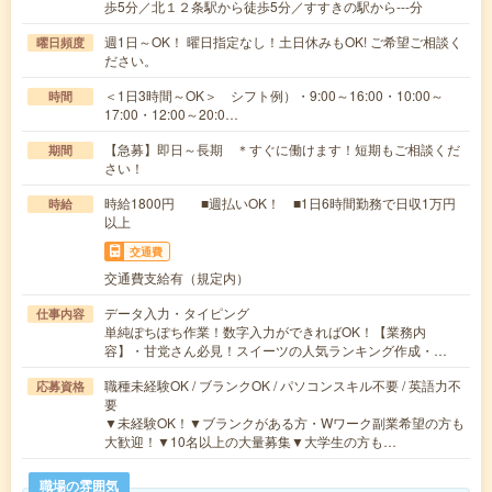
歩5分／北１２条駅から徒歩5分／すすきの駅から---分
週1日～OK！ 曜日指定なし！土日休みもOK! ご希望ご相談く
曜日頻度
ださい。
＜1日3時間～OK＞ シフト例）・9:00～16:00・10:00～
時間
17:00・12:00～20:0…
【急募】即日～長期 ＊すぐに働けます！短期もご相談くだ
期間
さい！
時給1800円 ■週払いOK！ ■1日6時間勤務で日収1万円
時給
以上
交通費
交通費支給有（規定内）
データ入力・タイピング
仕事内容
単純ぽちぽち作業！数字入力ができればOK！【業務内
容】・甘党さん必見！スイーツの人気ランキング作成・…
職種未経験OK / ブランクOK / パソコンスキル不要 / 英語力不
応募資格
要
▼未経験OK！▼ブランクがある方・Wワーク副業希望の方も
大歓迎！▼10名以上の大量募集▼大学生の方も…
職場の雰囲気