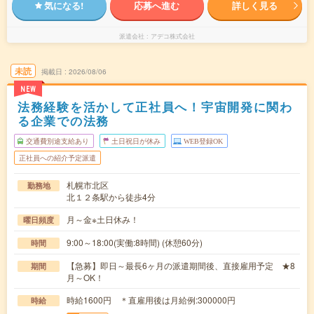
気になる!
応募へ進む
詳しく見る
派遣会社
アデコ株式会社
未読
掲載日
2026/08/06
NEW
法務経験を活かして正社員へ！宇宙開発に関わ
る企業での法務
交通費別途支給あり
土日祝日が休み
WEB登録OK
正社員への紹介予定派遣
札幌市北区
勤務地
北１２条駅から徒歩4分
月～金※土日休み！
曜日頻度
9:00～18:00(実働:8時間) (休憩60分)
時間
【急募】即日～最長6ヶ月の派遣期間後、直接雇用予定 ★8
期間
月～OK！
時給1600円 ＊直雇用後は月給例:300000円
時給