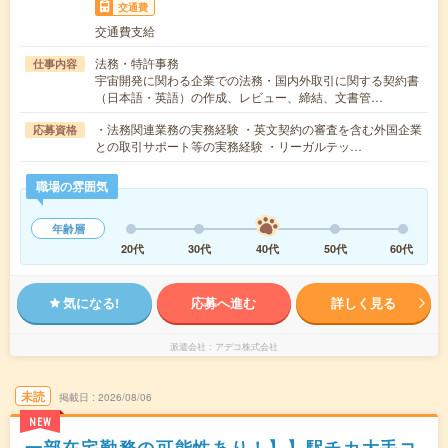
交通費
交通費支給
法務・特許事務
仕事内容
宇宙開発に関わる企業での法務・国内外取引に関する契約書
（日本語・英語）の作成、レビュー、締結、文書管…
・法務関連業務の実務経験 ・英文契約の審査を含む外国企業
応募資格
との取引サポート等の実務経験 ・リーガルテッ…
職場の雰囲気
年齢層
20代
30代
40代
50代
60代
気になる!
応募へ進む
詳しく見る
派遣会社
アデコ株式会社
未読
掲載日
2026/08/06
NEW
一部在宅勤務の可能性あり！】】駅チカ大手コ