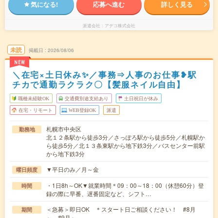
気になる!
応募へ進む
詳しく見る
派遣会社
アデコ株式会社
未読
掲載日
2026/08/06
NEW
＼在宅×土日休み✨／事務⇒人事のお仕事❥駅
チカで通勤ラクラク〇【髪服ネイル自由】
職種未経験OK
交通費別途支給あり
土日祝日が休み
在宅・リモート
WEB登録OK
派遣
札幌市中央区
勤務地
北１２条駅から徒歩3分／さっぽろ駅から徒歩5分／札幌駅か
ら徒歩5分／北１３条東駅から地下鉄3分／バスセンター前駅
から地下鉄3分
▼平日のみ／月～金
曜日頻度
・1日8h～OK▼就業時間＊09：00～18：00（休憩60分）登
時間
録の際に早番、遅番固定など、シフト…
＜急募＞即日OK ＊スタート日ご相談ください！ #8月
期間
～ #9月～