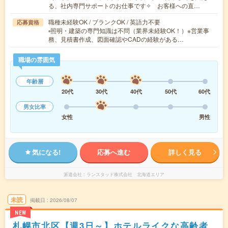
る、社内専門サポートのお仕事です✧ お客様への直…
職種未経験OK / ブランクOK / 英語力不要
応募資格
▫照明・建築の専門知識は不問（業界未経験OK！）※営業事
務、見積書作成、図面確認やCADの経験がある…
職場の雰囲気
年齢層
20代
30代
40代
50代
60代
男女比率
女性
男性
気になる!
応募へ進む
詳しく見る
派遣会社
ランスタッド株式会社 北海道エリア
未読
掲載日
2026/08/07
NEW
札幌市北区【週3日～】ホテルライクな高齢者