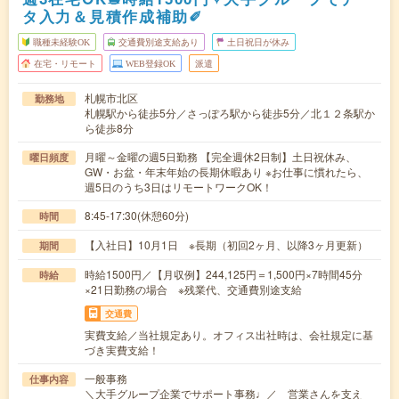
タ入力＆見積作成補助✐
職種未経験OK
交通費別途支給あり
土日祝日が休み
在宅・リモート
WEB登録OK
派遣
札幌市北区
勤務地
札幌駅から徒歩5分／さっぽろ駅から徒歩5分／北１２条駅か
ら徒歩8分
月曜～金曜の週5日勤務 【完全週休2日制】土日祝休み、
曜日頻度
GW・お盆・年末年始の長期休暇あり ※お仕事に慣れたら、
週5日のうち3日はリモートワークOK！
8:45-17:30(休憩60分)
時間
【入社日】10月1日 ※長期（初回2ヶ月、以降3ヶ月更新）
期間
時給1500円／【月収例】244,125円＝1,500円×7時間45分
時給
×21日勤務の場合 ※残業代、交通費別途支給
交通費
実費支給／当社規定あり。オフィス出社時は、会社規定に基
づき実費支給！
一般事務
仕事内容
＼大手グループ企業でサポート事務♩／ 営業さんを支え