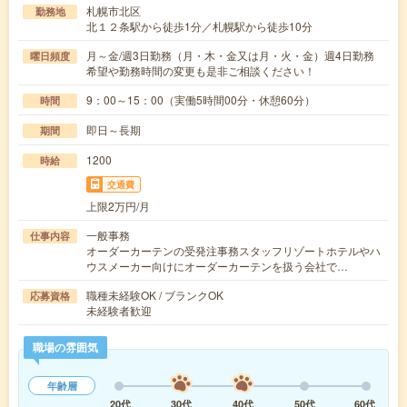
札幌市北区
勤務地
北１２条駅から徒歩1分／札幌駅から徒歩10分
月～金/週3日勤務（月・木・金又は月・火・金）週4日勤務
曜日頻度
希望や勤務時間の変更も是非ご相談ください！
9：00～15：00（実働5時間00分・休憩60分）
時間
即日～長期
期間
1200
時給
交通費
上限2万円/月
一般事務
仕事内容
オーダーカーテンの受発注事務スタッフリゾートホテルやハ
ウスメーカー向けにオーダーカーテンを扱う会社で…
職種未経験OK / ブランクOK
応募資格
未経験者歓迎
職場の雰囲気
年齢層
20代
30代
40代
50代
60代