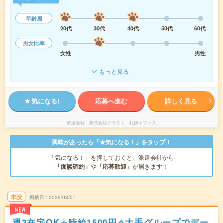
年齢層
20代
30代
40代
50代
60代
男女比率
女性
男性
もっと見る
気になる!
応募へ進む
詳しく見る
派遣会社
株式会社グラスト 札幌オフィス
興味があったら「★気になる！」をタップ！
「気になる！」を押しておくと、派遣会社から
「面談確約」
や
「応募歓迎」
が届きます！
未読
掲載日
2026/08/07
NEW
週3在宅OK☕︎時給1500円✧大手グループでデー