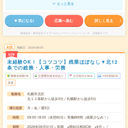
もっと見る
気になる!
応募へ進む
詳しく見る
派遣会社
株式会社エスプールヒューマンソリューションズ 北海道エリア
未読
掲載日
2026/08/05
NEW
未経験OK！【コツコツ】残業ほぼなし▼北12
条での総務・人事・労務
職種未経験OK
交通費別途支給あり
土日祝日が休み
WEB登録OK
派遣
札幌市北区
勤務地
北１２条駅から徒歩3分／札幌駅から徒歩5分
月～金／週5日
曜日頻度
09:00-18:00（休憩60分）実働8時間（残業少なめ！）
時間
2026年09月01日～長期 ※開始日相談OK ※9月～！
期間