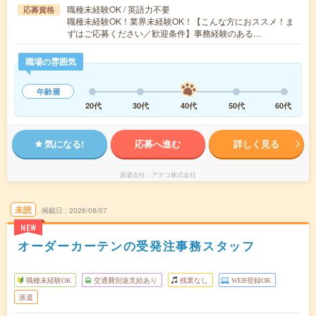
職種未経験OK / 英語力不要
応募資格
職種未経験OK！業界未経験OK！【こんな方におススメ！ま
ずはご応募ください／歓迎条件】事務経験のある…
職場の雰囲気
年齢層
20代
30代
40代
50代
60代
気になる!
応募へ進む
詳しく見る
派遣会社
アデコ株式会社
未読
掲載日
2026/08/07
NEW
オーダーカーテンの受発注事務スタッフ
職種未経験OK
交通費別途支給あり
残業なし
WEB登録OK
派遣