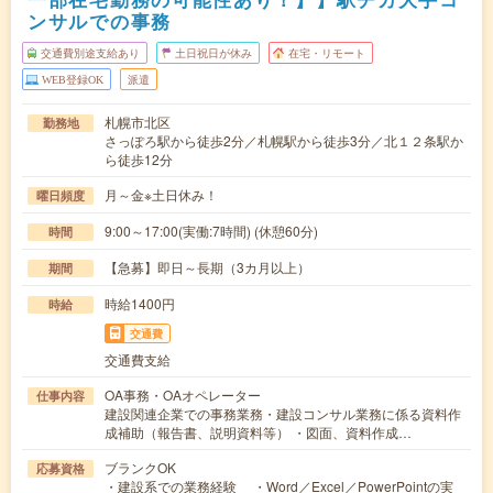
ンサルでの事務
交通費別途支給あり
土日祝日が休み
在宅・リモート
WEB登録OK
派遣
札幌市北区
勤務地
さっぽろ駅から徒歩2分／札幌駅から徒歩3分／北１２条駅か
ら徒歩12分
月～金※土日休み！
曜日頻度
9:00～17:00(実働:7時間) (休憩60分)
時間
【急募】即日～長期（3カ月以上）
期間
時給1400円
時給
交通費
交通費支給
OA事務・OAオペレーター
仕事内容
建設関連企業での事務業務・建設コンサル業務に係る資料作
成補助（報告書、説明資料等） ・図面、資料作成…
ブランクOK
応募資格
・建設系での業務経験 ・Word／Excel／PowerPointの実