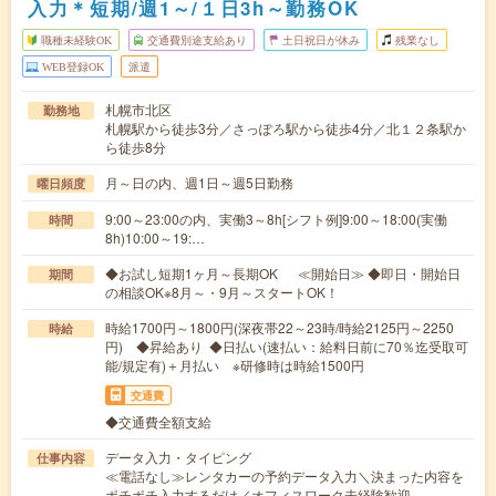
入力＊短期/週1～/１日3h～勤務OK
職種未経験OK
交通費別途支給あり
土日祝日が休み
残業なし
WEB登録OK
派遣
札幌市北区
勤務地
札幌駅から徒歩3分／さっぽろ駅から徒歩4分／北１２条駅か
ら徒歩8分
月～日の内、週1日～週5日勤務
曜日頻度
9:00～23:00の内、実働3～8h[シフト例]9:00～18:00(実働
時間
8h)10:00～19:…
◆お試し短期1ヶ月～長期OK ≪開始日≫ ◆即日・開始日
期間
の相談OK※8月～・9月～スタートOK！
時給1700円～1800円(深夜帯22～23時/時給2125円～2250
時給
円) ◆昇給あり ◆日払い(速払い：給料日前に70％迄受取可
能/規定有)＋月払い ※研修時は時給1500円
交通費
◆交通費全額支給
データ入力・タイピング
仕事内容
≪電話なし≫レンタカーの予約データ入力＼決まった内容を
ポチポチ入力するだけ／オフィスワーク未経験歓迎…