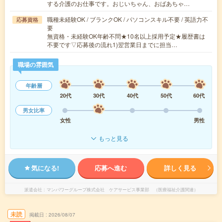
する介護のお仕事です。おじいちゃん、おばあちゃ…
職種未経験OK / ブランクOK / パソコンスキル不要 / 英語力不
応募資格
要
無資格・未経験OK年齢不問★10名以上採用予定★履歴書は
不要です▽応募後の流れ1)翌営業日までに担当…
職場の雰囲気
年齢層
20代
30代
40代
50代
60代
男女比率
女性
男性
もっと見る
気になる!
応募へ進む
詳しく見る
派遣会社
マンパワーグループ株式会社 ケアサービス事業部 （医療福祉介護関連）
未読
掲載日
2026/08/07