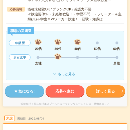
職種未経験OK / ブランクOK / 英語力不要
応募資格
≪歓迎要件≫・未経験歓迎！・学歴不問！・フリーター＆主
婦(夫)＆学生＆Wワーカー歓迎！・経験・知識は…
職場の雰囲気
年齢層
20代
30代
40代
50代
60代
男女比率
女性
男性
もっと見る
気になる!
応募へ進む
詳しく見る
派遣会社
株式会社エスプールヒューマンソリューションズ 北海道エリア
未読
掲載日
2026/08/04