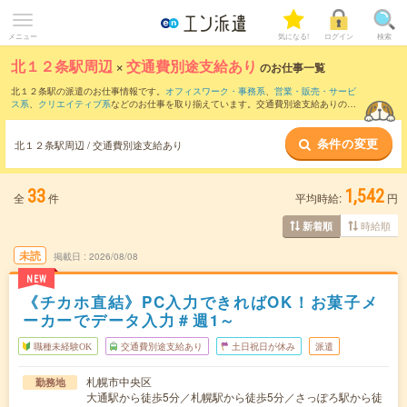
メニュー
気になる!
ログイン
検索
北１２条駅周辺
×
交通費別途支給あり
のお仕事一覧
北１２条駅の派遣のお仕事情報です。
オフィスワーク・事務系
、
営業・販売・サービ
ス系
、
クリエイティブ系
などのお仕事を取り揃えています。交通費別途支給ありの条
件の他に、
職種未経験OK
、
友だちと一緒の応募OK
、
週4日勤務
などのこだわり条件も
取り揃えています。
条件の変更
北１２条駅周辺 / 交通費別途支給あり
33
1,542
全
件
平均時給:
円
時給順
新着順
未読
掲載日
2026/08/08
NEW
《チカホ直結》PC入力できればOK！お菓子メ
ーカーでデータ入力＃週1～
職種未経験OK
交通費別途支給あり
土日祝日が休み
派遣
札幌市中央区
勤務地
大通駅から徒歩5分／札幌駅から徒歩5分／さっぽろ駅から徒