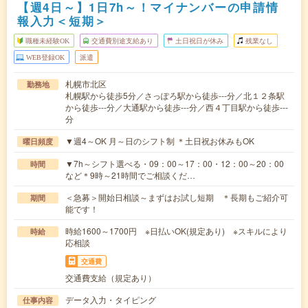
【週4日～】1日7h～！マイナンバーの申請情
報入力＜短期＞
職種未経験OK
交通費別途支給あり
土日祝日が休み
残業なし
WEB登録OK
派遣
札幌市北区
勤務地
札幌駅から徒歩5分／さっぽろ駅から徒歩---分／北１２条駅
から徒歩---分／大通駅から徒歩---分／西４丁目駅から徒歩---
分
▼週4～OK 月～日のシフト制 ＊土日祝お休みもOK
曜日頻度
▼7h～シフト選べる・09：00～17：00・12：00～20：00
時間
など＊9時～21時間でご相談くだ…
＜急募＞開始日相談～まずはお試し短期 ＊長期もご紹介可
期間
能です！
時給1600～1700円 ※日払いOK(規定あり) ※スキルにより
時給
応相談
交通費
交通費支給（規定あり）
データ入力・タイピング
仕事内容