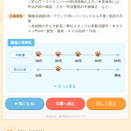
＼官公庁＊マイナンバーの申請情報の入力／▼具体的には・
申込内容の確認・入力・申請書類の不備修正 など…
職種未経験OK / ブランクOK / パソコンスキル不要 / 英語力不
応募資格
要
＼未経験の方も大歓迎／弊社スタッフも多数活躍中！▼オス
スメPoint＊髪型・服装・ネイル自由＊10名…
職場の雰囲気
年齢層
20代
30代
40代
50代
60代
男女比率
女性
男性
もっと見る
気になる!
応募へ進む
詳しく見る
派遣会社
株式会社ネオキャリア
未読