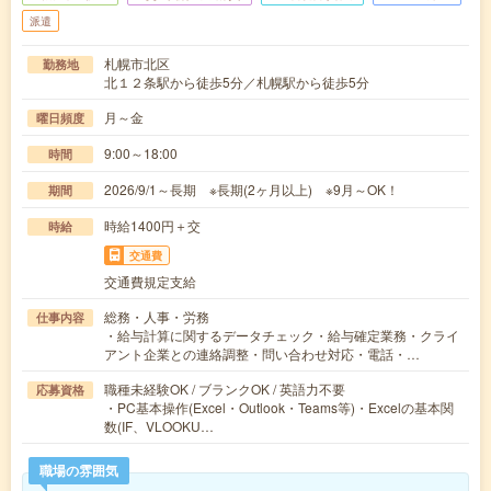
派遣
札幌市北区
勤務地
北１２条駅から徒歩5分／札幌駅から徒歩5分
月～金
曜日頻度
9:00～18:00
時間
2026/9/1～長期 ※長期(2ヶ月以上) ※9月～OK！
期間
時給1400円＋交
時給
交通費
交通費規定支給
総務・人事・労務
仕事内容
・給与計算に関するデータチェック・給与確定業務・クライ
アント企業との連絡調整・問い合わせ対応・電話・…
職種未経験OK / ブランクOK / 英語力不要
応募資格
・PC基本操作(Excel・Outlook・Teams等)・Excelの基本関
数(IF、VLOOKU…
職場の雰囲気