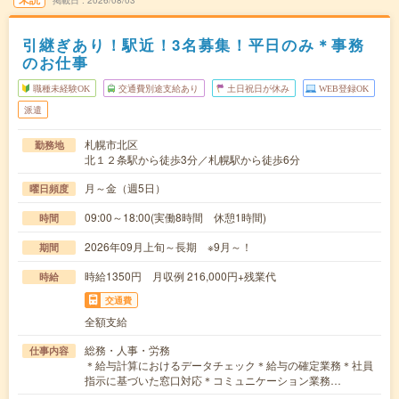
掲載日
2026/08/03
引継ぎあり！駅近！3名募集！平日のみ＊事務
のお仕事
職種未経験OK
交通費別途支給あり
土日祝日が休み
WEB登録OK
派遣
札幌市北区
勤務地
北１２条駅から徒歩3分／札幌駅から徒歩6分
月～金（週5日）
曜日頻度
09:00～18:00(実働8時間 休憩1時間)
時間
2026年09月上旬～長期 ※9月～！
期間
時給1350円 月収例 216,000円+残業代
時給
交通費
全額支給
総務・人事・労務
仕事内容
＊給与計算におけるデータチェック＊給与の確定業務＊社員
指示に基づいた窓口対応＊コミュニケーション業務…