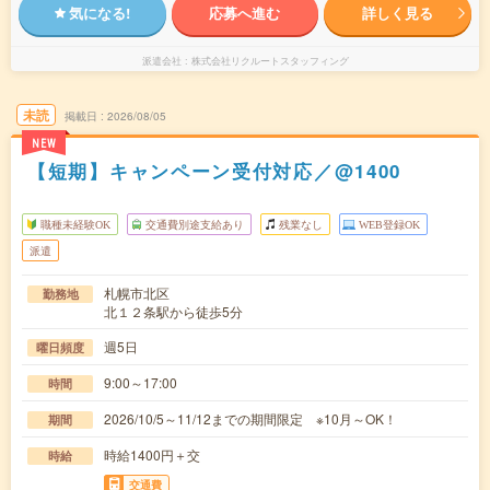
気になる!
応募へ進む
詳しく見る
派遣会社
株式会社リクルートスタッフィング
未読
掲載日
2026/08/05
NEW
【短期】キャンペーン受付対応／@1400
職種未経験OK
交通費別途支給あり
残業なし
WEB登録OK
派遣
札幌市北区
勤務地
北１２条駅から徒歩5分
週5日
曜日頻度
9:00～17:00
時間
2026/10/5～11/12までの期間限定 ※10月～OK！
期間
時給1400円＋交
時給
交通費