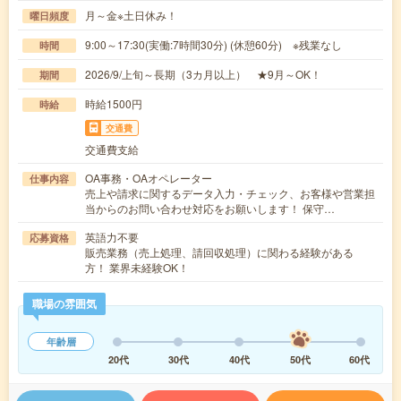
月～金※土日休み！
曜日頻度
9:00～17:30(実働:7時間30分) (休憩60分) ※残業なし
時間
2026/9/上旬～長期（3カ月以上） ★9月～OK！
期間
時給1500円
時給
交通費
交通費支給
OA事務・OAオペレーター
仕事内容
売上や請求に関するデータ入力・チェック、お客様や営業担
当からのお問い合わせ対応をお願いします！ 保守…
英語力不要
応募資格
販売業務（売上処理、請回収処理）に関わる経験がある
方！ 業界未経験OK！
職場の雰囲気
年齢層
20代
30代
40代
50代
60代