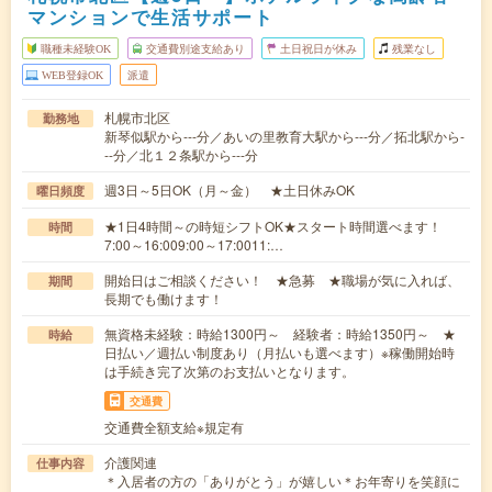
マンションで生活サポート
職種未経験OK
交通費別途支給あり
土日祝日が休み
残業なし
WEB登録OK
派遣
札幌市北区
勤務地
新琴似駅から---分／あいの里教育大駅から---分／拓北駅から-
--分／北１２条駅から---分
週3日～5日OK（月～金） ★土日休みOK
曜日頻度
★1日4時間～の時短シフトOK★スタート時間選べます！
時間
7:00～16:009:00～17:0011:…
開始日はご相談ください！ ★急募 ★職場が気に入れば、
期間
長期でも働けます！
無資格未経験：時給1300円～ 経験者：時給1350円～ ★
時給
日払い／週払い制度あり（月払いも選べます）※稼働開始時
は手続き完了次第のお支払いとなります。
交通費
交通費全額支給※規定有
介護関連
仕事内容
＊入居者の方の「ありがとう」が嬉しい＊お年寄りを笑顔に