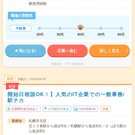
務使用経験
職場の雰囲気
年齢層
20代
30代
40代
50代
60代
気になる!
応募へ進む
詳しく見る
派遣会社
アデコ株式会社
未読
掲載日
2026/08/06
NEW
開始日相談OK！】人気のIT企業での一般事務/
駅チカ
交通費別途支給あり
土日祝日が休み
WEB登録OK
派遣
札幌市北区
勤務地
北１２条駅から徒歩5分／札幌駅から徒歩6分／さっぽろ駅か
ら徒歩8分