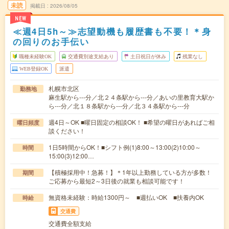
未読
掲載日
2026/08/05
NEW
≪週4日5h～≫志望動機も履歴書も不要！＊身
の回りのお手伝い
職種未経験OK
交通費別途支給あり
土日祝日が休み
残業なし
WEB登録OK
派遣
札幌市北区
勤務地
麻生駅から---分／北２４条駅から---分／あいの里教育大駅か
ら---分／北１８条駅から---分／北３４条駅から---分
週4日～OK ■曜日固定の相談OK！ ■希望の曜日があればご相
曜日頻度
談ください！
1日5時間からOK！■シフト例(1)8:00～13:00(2)10:00～
時間
15:00(3)12:00…
【積極採用中！急募！】＊1年以上勤務している方が多数！
期間
ご応募から最短2～3日後の就業も相談可能です！
無資格未経験：時給1300円～ ■週払いOK ■扶養内OK
時給
交通費
交通費全額支給