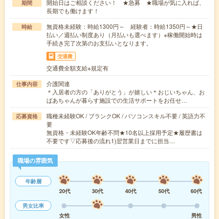
開始日はご相談ください！ ★急募 ★職場が気に入れば、
期間
長期でも働けます！
無資格未経験：時給1300円～ 経験者：時給1350円～★日
時給
払い／週払い制度あり（月払いも選べます）※稼働開始時は
手続き完了次第のお支払いとなります。
交通費
交通費全額支給※規定有
介護関連
仕事内容
＊入居者の方の「ありがとう」が嬉しい＊おじいちゃん、お
ばあちゃんが暮らす施設での生活サポートをお任せ…
職種未経験OK / ブランクOK / パソコンスキル不要 / 英語力不
応募資格
要
無資格・未経験OK年齢不問★10名以上採用予定★履歴書は
不要です▽応募後の流れ1)翌営業日までに担当…
職場の雰囲気
年齢層
20代
30代
40代
50代
60代
男女比率
女性
男性