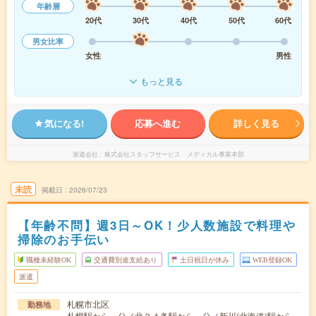
年齢層
20代
30代
40代
50代
60代
男女比率
女性
男性
もっと見る
気になる!
応募へ進む
詳しく見る
派遣会社
株式会社スタッフサービス メディカル事業本部
未読
掲載日
2026/07/23
【年齢不問】週3日～OK！少人数施設で料理や
掃除のお手伝い
職種未経験OK
交通費別途支給あり
土日祝日が休み
WEB登録OK
派遣
札幌市北区
勤務地
札幌駅から---分／北２４条駅から---分／新川(北海道)駅から--