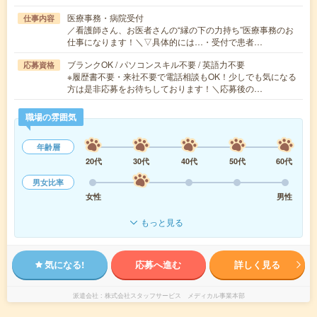
医療事務・病院受付
仕事内容
／看護師さん、お医者さんの“縁の下の力持ち”医療事務のお
仕事になります！＼▽具体的には…・受付で患者…
ブランクOK / パソコンスキル不要 / 英語力不要
応募資格
※履歴書不要・来社不要で電話相談もOK！少しでも気になる
方は是非応募をお待ちしております！＼応募後の…
職場の雰囲気
年齢層
20代
30代
40代
50代
60代
男女比率
女性
男性
もっと見る
気になる!
応募へ進む
詳しく見る
派遣会社
株式会社スタッフサービス メディカル事業本部