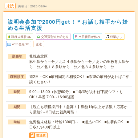
未読
掲載日
2026/08/04
説明会参加で2000円get！＊お話し相手から始
める生活支援
職種未経験OK
交通費別途支給あり
土日祝日が休み
残業なし
WEB登録OK
派遣
札幌市北区
勤務地
麻生駅から---分／北２４条駅から---分／あいの里教育大駅か
ら---分／北１８条駅から---分／北３４条駅から---分
週2日～OK ■曜日固定の相談OK！ ■希望の曜日があればご相
曜日頻度
談ください！
9:00～18:00（休憩60分）■ご希望があれば下記シフトも
時間
OK！早番 7:00～16:00遅番 …
【現在も積極採用中！急募！】勤務1年以上が多数！応募か
期間
ら最短2～3日後に就業可能！
無資格未経験：時給1300円～ ■週払いOK ■扶養内OK ■
時給
日収1万400円以上
交通費