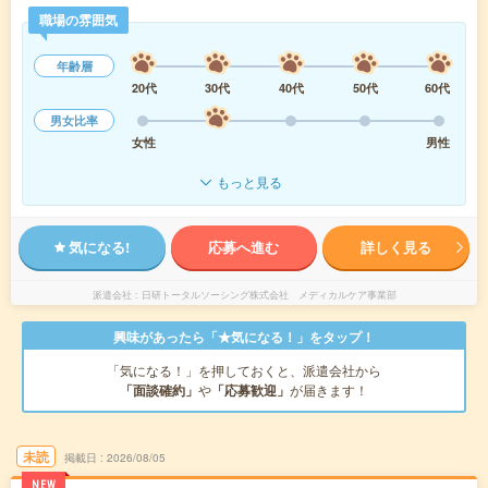
職場の雰囲気
年齢層
20代
30代
40代
50代
60代
男女比率
女性
男性
もっと見る
気になる!
応募へ進む
詳しく見る
派遣会社
日研トータルソーシング株式会社 メディカルケア事業部
興味があったら「★気になる！」をタップ！
「気になる！」を押しておくと、派遣会社から
「面談確約」
や
「応募歓迎」
が届きます！
未読
掲載日
2026/08/05
NEW