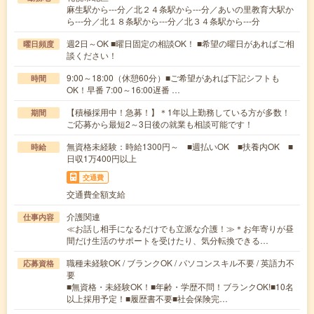
麻生駅から---分／北２４条駅から---分／あいの里教育大駅か
ら---分／北１８条駅から---分／北３４条駅から---分
週2日～OK ■曜日固定の相談OK！ ■希望の曜日があればご相
曜日頻度
談ください！
9:00～18:00（休憩60分）■ご希望があれば下記シフトも
時間
OK！早番 7:00～16:00遅番 …
【積極採用中！急募！】＊1年以上勤務している方が多数！
期間
ご応募から最短2～3日後の就業も相談可能です！
無資格未経験：時給1300円～ ■週払いOK ■扶養内OK ■
時給
日収1万400円以上
交通費
交通費全額支給
介護関連
仕事内容
≪お話し相手になるだけでも立派な介護！≫＊お年寄りが昼
間だけ生活のサポートを受けたり、気分転換できる…
職種未経験OK / ブランクOK / パソコンスキル不要 / 英語力不
応募資格
要
■無資格・未経験OK！■年齢・学歴不問！ブランクOK!■10名
以上採用予定！■履歴書不要■社会保険完…