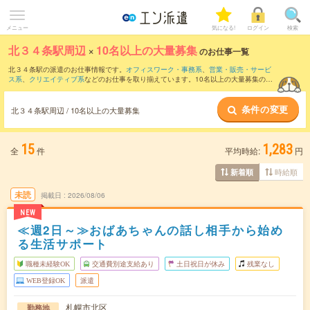
メニュー
気になる!
ログイン
検索
北３４条駅周辺
×
10名以上の大量募集
のお仕事一覧
北３４条駅の派遣のお仕事情報です。
オフィスワーク・事務系
、
営業・販売・サービ
ス系
、
クリエイティブ系
などのお仕事を取り揃えています。10名以上の大量募集の条
件の他に、
交通費別途支給あり
、
職種未経験OK
、
友だちと一緒の応募OK
などのこだ
わり条件も取り揃えています。
条件の変更
北３４条駅周辺 / 10名以上の大量募集
15
1,283
全
件
平均時給:
円
時給順
新着順
未読
掲載日
2026/08/06
NEW
≪週2日～≫おばあちゃんの話し相手から始め
る生活サポート
職種未経験OK
交通費別途支給あり
土日祝日が休み
残業なし
WEB登録OK
派遣
札幌市北区
勤務地