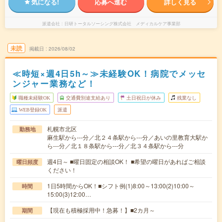
気になる!
応募へ進む
詳しく見る
派遣会社
日研トータルソーシング株式会社 メディカルケア事業部
未読
掲載日
2026/08/02
≪時短×週4日5h～≫未経験OK！病院でメッセ
ンジャー業務など！
職種未経験OK
交通費別途支給あり
土日祝日が休み
残業なし
WEB登録OK
派遣
札幌市北区
勤務地
麻生駅から---分／北２４条駅から---分／あいの里教育大駅か
ら---分／北１８条駅から---分／北３４条駅から---分
週4日～ ■曜日固定の相談OK！ ■希望の曜日があればご相談
曜日頻度
ください！
1日5時間からOK！■シフト例(1)8:00～13:00(2)10:00～
時間
15:00(3)12:00…
【現在も積極採用中！急募！】■2カ月～
期間