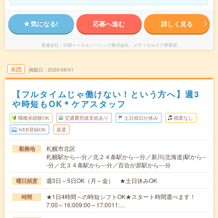
気になる!
応募へ進む
詳しく見る
派遣会社
日研トータルソーシング株式会社 メディカルケア事業部
未読
掲載日
2026/08/01
【フルタイムじゃ働けない！という方へ】週3
や時短もOK＊ケアスタッフ
職種未経験OK
交通費別途支給あり
土日祝日が休み
残業なし
WEB登録OK
派遣
札幌市北区
勤務地
札幌駅から---分／北２４条駅から---分／新川(北海道)駅から--
-分／北３４条駅から---分／百合が原駅から---分
週3日～5日OK（月～金） ★土日休みOK
曜日頻度
★1日4時間～の時短シフトOK★スタート時間選べます！
時間
7:00～16:009:00～17:0011:…