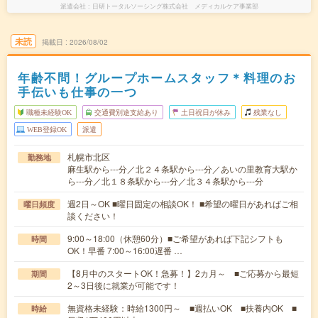
派遣会社
日研トータルソーシング株式会社 メディカルケア事業部
未読
掲載日
2026/08/02
年齢不問！グループホームスタッフ＊料理のお
手伝いも仕事の一つ
職種未経験OK
交通費別途支給あり
土日祝日が休み
残業なし
WEB登録OK
派遣
札幌市北区
勤務地
麻生駅から---分／北２４条駅から---分／あいの里教育大駅か
ら---分／北１８条駅から---分／北３４条駅から---分
週2日～OK ■曜日固定の相談OK！ ■希望の曜日があればご相
曜日頻度
談ください！
9:00～18:00（休憩60分）■ご希望があれば下記シフトも
時間
OK！早番 7:00～16:00遅番 …
【8月中のスタートOK！急募！】2カ月～ ■ご応募から最短
期間
2～3日後に就業が可能です！
無資格未経験：時給1300円～ ■週払いOK ■扶養内OK ■
時給