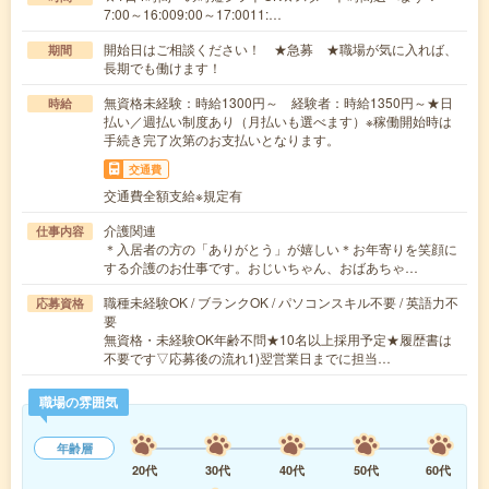
7:00～16:009:00～17:0011:…
開始日はご相談ください！ ★急募 ★職場が気に入れば、
期間
長期でも働けます！
無資格未経験：時給1300円～ 経験者：時給1350円～★日
時給
払い／週払い制度あり（月払いも選べます）※稼働開始時は
手続き完了次第のお支払いとなります。
交通費
交通費全額支給※規定有
介護関連
仕事内容
＊入居者の方の「ありがとう」が嬉しい＊お年寄りを笑顔に
する介護のお仕事です。おじいちゃん、おばあちゃ…
職種未経験OK / ブランクOK / パソコンスキル不要 / 英語力不
応募資格
要
無資格・未経験OK年齢不問★10名以上採用予定★履歴書は
不要です▽応募後の流れ1)翌営業日までに担当…
職場の雰囲気
年齢層
20代
30代
40代
50代
60代